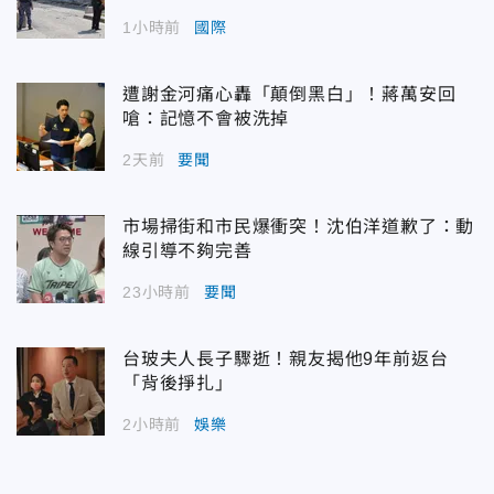
1小時前
國際
遭謝金河痛心轟「顛倒黑白」！蔣萬安回
嗆：記憶不會被洗掉
2天前
要聞
市場掃街和市民爆衝突！沈伯洋道歉了：動
線引導不夠完善
23小時前
要聞
台玻夫人長子驟逝！親友揭他9年前返台
「背後掙扎」
2小時前
娛樂