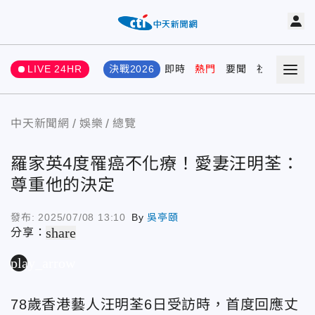
LIVE 24HR
決戰2026
即時
熱門
要聞
社會
娛樂
中天新聞網
娛樂
總覽
羅家英4度罹癌不化療！愛妻汪明荃：
尊重他的決定
發布:
2025/07/08 13:10
By
吳亭頤
share
分享：
play_arrow
78歲香港藝人汪明荃6日受訪時，首度回應丈