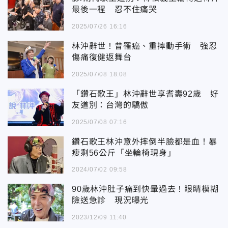
最後一程 忍不住痛哭
2025/07/26 16:16
林沖辭世！昔罹癌、重摔動手術 強忍
傷痛復健返舞台
2025/07/08 18:08
「鑽石歌王」林沖辭世享耆壽92歲 好
友道別：台灣的驕傲
2025/07/08 07:16
鑽石歌王林沖意外摔倒半臉都是血！暴
瘦剩56公斤「坐輪椅現身」
2024/07/02 09:58
90歲林沖肚子痛到快暈過去！眼睛模糊
險送急診 現況曝光
2023/12/09 11:40