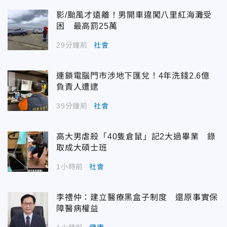
影/颱風才遠離！男開車違闖八里紅海灘受
困 最高罰25萬
29分鐘前
社會
連鎖電腦門市涉地下匯兌！4年洗錢2.6億
負責人遭逮
39分鐘前
社會
高大男虐殺「40隻倉鼠」記2大過畢業 錄
取成大碩士班
1小時前
社會
李禮仲：建立醫療黑盒子制度 還原事實保
障醫病權益