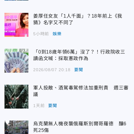
姜厚任女友「1人千面」？18年前上《我
猜》名字又不同了
5小時前
娛樂
「0到18歲年領6萬」沒了？！行政院收三
讀函文喊：採取憲政作為
2026/08/07 20:18
要聞
軍人投敵、酒駕毒駕修法加重刑責 週三審
議
1天前
要聞
烏克蘭無人機夜襲俄羅斯別爾哥羅德 釀6
死25傷