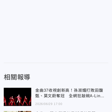
相關報導
金曲37收視創新高！孫淑媚打敗田馥
甄、莫文蔚奪冠 全網狂敲碗A-Lin主
持連任
2026/06/29 17:00