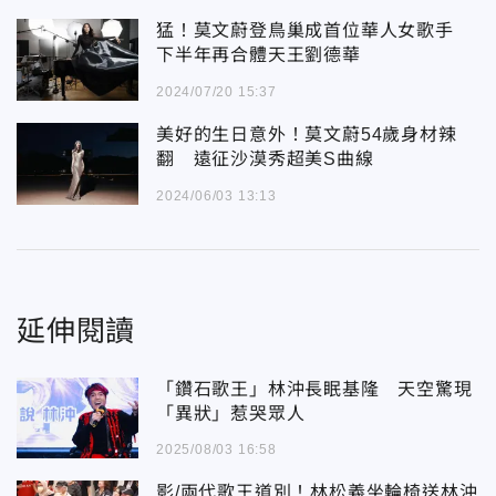
猛！莫文蔚登鳥巢成首位華人女歌手
下半年再合體天王劉德華
2024/07/20 15:37
美好的生日意外！莫文蔚54歲身材辣
翻 遠征沙漠秀超美S曲線
2024/06/03 13:13
延伸閱讀
「鑽石歌王」林沖長眠基隆 天空驚現
「異狀」惹哭眾人
2025/08/03 16:58
影/兩代歌王道別！林松義坐輪椅送林沖