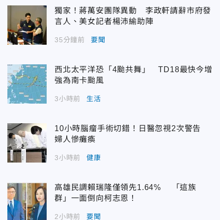
獨家！蔣萬安團隊異動 李政軒請辭市府發
言人、美女記者楊沛緰助陣
35分鐘前
要聞
西北太平洋恐「4颱共舞」 TD18最快今增
強為南卡颱風
3小時前
生活
10小時腦瘤手術切錯！日醫忽視2次警告
婦人慘癱瘓
3小時前
健康
高雄民調賴瑞隆僅領先1.64% 「這族
群」一面倒向柯志恩！
2小時前
要聞