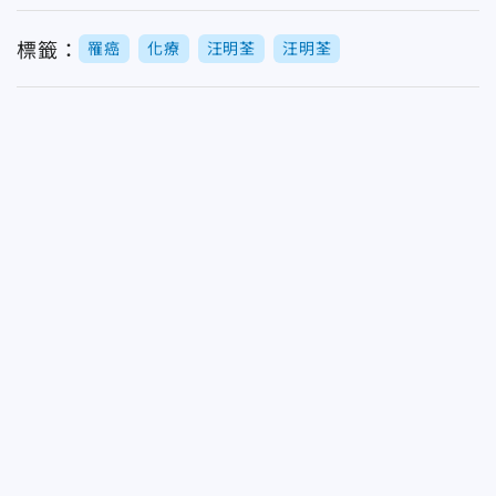
標籤：
罹癌
化療
汪明荃
汪明荃