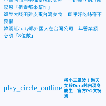
小薰回仙島拍攝當桃影女神 一祈禱立刻放晴
感恩「祖靈都來幫忙」
頌樂大啖田雞皮蛋台灣美食 直呼好吃絲毫不
畏懼
韓網紅Judy曝外國人在台開公司 年營業額
必須「8位數」
捲小三風波！樂天
女孩Dora純白現身
play_circle_outline
慶生 官方PO文祝
賀