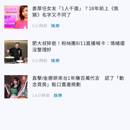
姜厚任女友「1人千面」？18年前上《我
猜》名字又不同了
5小時前
娛樂
肥大叔猝逝！粉絲團8/11直播喊卡：情緒還
沒整理好
5小時前
娛樂
直擊/金娜妍來台1年賺百萬代言 認了「動
念買房」鬆口置產規劃
14小時前
娛樂