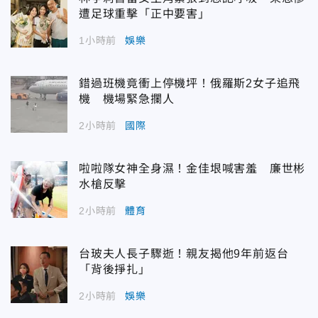
遭足球重擊「正中要害」
1小時前
娛樂
錯過班機竟衝上停機坪！俄羅斯2女子追飛
機 機場緊急攔人
2小時前
國際
啦啦隊女神全身濕！金佳垠喊害羞 廉世彬
水槍反擊
2小時前
體育
台玻夫人長子驟逝！親友揭他9年前返台
「背後掙扎」
2小時前
娛樂