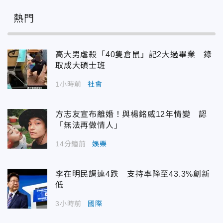
熱門
高大男虐殺「40隻倉鼠」記2大過畢業 錄
取成大碩士班
1小時前
社會
方志友宣布離婚！與楊銘威12年情變 認
「無法再做情人」
14分鐘前
娛樂
李在明民調連4跌 支持率降至43.3%創新
低
3小時前
國際