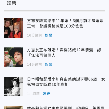
娛樂
方志友證實結束11年婚！3個月前才喊婚姻
正常 曾讚楊銘威是100分爸爸
16分鐘前
娛樂
方志友宣布離婚！與楊銘威12年情變 認
「無法再做情人」
14分鐘前
娛樂
日本昭和影后小川真由美病逝享壽86歲 女
兒揭母女斷聯10年真相
1小時前
娛樂
林亭莉首當女主角緊張到忘記呼吸 萊恩慘