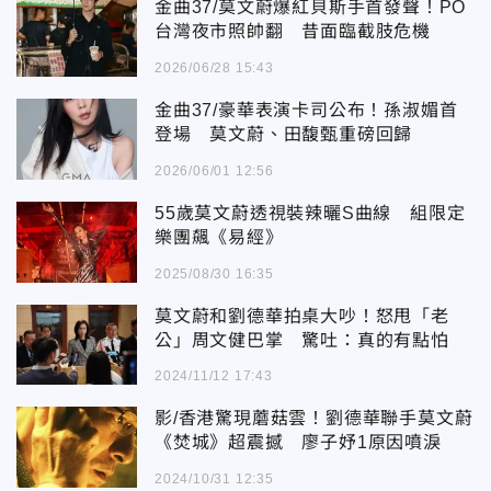
金曲37/莫文蔚爆紅貝斯手首發聲！PO
台灣夜市照帥翻 昔面臨截肢危機
2026/06/28 15:43
金曲37/豪華表演卡司公布！孫淑媚首
登場 莫文蔚、田馥甄重磅回歸
2026/06/01 12:56
55歲莫文蔚透視裝辣曬S曲線 組限定
樂團飆《易經》
2025/08/30 16:35
莫文蔚和劉德華拍桌大吵！怒甩「老
公」周文健巴掌 驚吐：真的有點怕
2024/11/12 17:43
影/香港驚現蘑菇雲！劉德華聯手莫文蔚
《焚城》超震撼 廖子妤1原因噴淚
2024/10/31 12:35