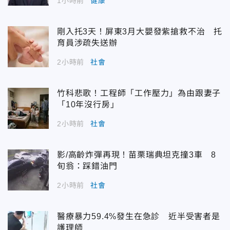
1小時前
健康
剛入托3天！屏東3月大嬰發紫搶救不治 托
育員涉疏失送辦
2小時前
社會
竹科悲歌！工程師「工作壓力」為由跟妻子
「10年沒行房」
2小時前
社會
影/高齡炸彈再現！苗栗瑞典坦克撞3車 8
旬翁：踩錯油門
2小時前
社會
醫療暴力59.4%發生在急診 近半受害者是
護理師