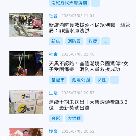
南鯤鯓代天府牌樓
...
社會
2025/07/08 21:04
新店消防員救援溺水民眾殉職 翡管
局：非遇水庫洩洪
新店
消防員
救援
...
社會
2025/07/08 21:40
天黑不認路！基隆潮境公園驚傳2女
子受困海邊 消防人員救援成功
基隆市
潮境公園
女性
...
生活
2025/07/08 20:57
連續十期未送出！大樂透頭獎飆3.3
億 最新獎號出爐
台彩
大樂透
娛樂
2025/07/08 20:52