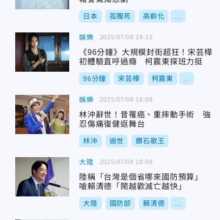
日本
孤獨死
高齡化
...
娛樂
2025/07/08 18:12
《96分鐘》大規模封街超狂！宋芸樺
初體驗直呼過癮 柯震東探班力挺
96分鐘
宋芸樺
柯震東
...
娛樂
2025/07/08 18:08
林沖辭世！昔罹癌、重摔動手術 強
忍傷痛復健返舞台
林沖
過世
鑽石歌王
大陸
2025/07/08 18:06
陸稱「台灣是個省哪來國防預算」
嗆賴清德「鬧越歡滅亡越快」
大陸
國防部
賴清德
...