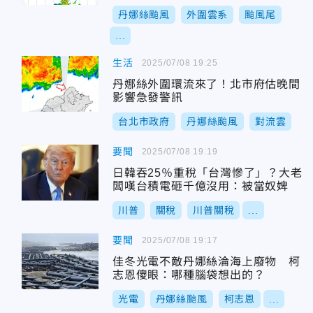
丹娜絲颱風
外圍雲系
颱風尾
...
生活
2025/07/08 19:25
丹娜絲外圍環流來了！北市府估晚間
影響急發警訊
台北市政府
丹娜絲颱風
對流雲
要聞
2025/07/08 19:19
日韓吞25％重稅「台灣慘了」？大老
闆嘆台積電砸千億沒用：被當奴婢
川普
關稅
川普關稅
...
要聞
2025/07/08 19:17
佳冬光電不敵丹娜絲淪海上廢物 柯
志恩傻眼：哪種腦袋想出的？
光電
丹娜絲颱風
柯志恩
...