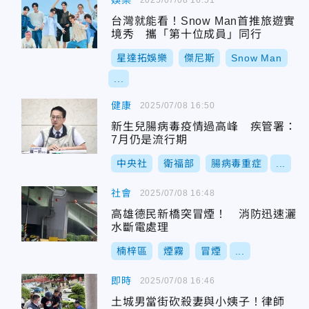
娛樂
台灣就能看！Snow Man首推旅遊實
境秀 攜「第十位成員」同行
星達拓娛樂
傑尼斯
Snow Man
...
健康
2025/07/08 16:50
新生兒腸病毒疫情過高峰 疾管署：
7月仍是流行期
中央社
衛福部
腸病毒重症
...
社會
2025/07/08 16:48
高雄德民新橋突冒煙！ 消防迅速灑
水斷電處理
楠梓區
煙霧
冒煙
...
即時
2025/07/08 16:46
土城男當街砍殺妻與小姨子！律師