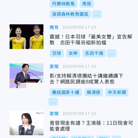
丹娜絲颱風
南投
溪頭森林教育園區
...
體育
2025/07/08 17:23
震撼！日本羽球「最美女雙」宣告解
散 志田千陽另組新拍檔
羽球
女神
志田千陽
...
要聞
2025/07/08 17:19
影/支持賴清德團結十講繼續講下
去？網路民調逾8成驚人表態
團結國家十講
賴清德
中天新聞
...
要聞
2025/07/08 17:15
普發現金有譜？王鴻薇：11日院會可
能會處理