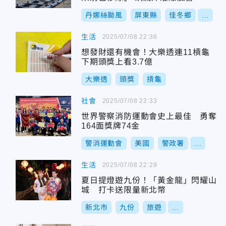
丹娜絲颱風
屏東縣
佳冬鄉
...
生活
2025/07/08 22:36
想發財還有機會！大樂透連11槓龜
下期頭獎上看3.7億
大樂透
頭獎
摃龜
社會
2025/07/08 22:33
世界警察消防運動會史上最佳 勇奪
164面獎牌74金
警消運動會
美國
警政署
...
生活
2025/07/08 22:29
夏日提燈遊九份！「黃金龍」閃耀山
城 打卡送限量新北幣
新北市
九份
旅遊
...