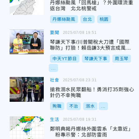
丹娜絲颱風「回馬槍」？外圍環流重
返台灣 北北桃警戒
丹娜絲颱風
台北
桃園
要聞
2025/07/08 19:51
琴謙天下事/川普關稅大刀遭「國際
聯防」打臉！賴岳謙3大預言成風向
球
中天YT節目
琴謙天下事
周玉琴
...
社會
2025/07/08 23:31
搶救溺水民眾翻船！勇消打35劑強心
針仍不幸殉職
殉職
不治
溺水
...
生活
2025/07/08 19:31
鄭明典揭丹娜絲外圍雲系「太靠近」
粉專示警：北部防雷雨