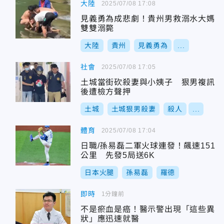
大陸
2025/07/08 17:08
見義勇為成悲劇！貴州男救溺水大媽
雙雙溺斃
大陸
貴州
見義勇為
...
社會
2025/07/08 17:05
土城當街砍殺妻與小姨子 狠男複訊
後遭檢方聲押
土城
土城狠男殺妻
殺人
...
體育
2025/07/08 17:04
日職/孫易磊二軍火球連發！飆速151
公里 先發5局送6K
日本火腿
孫易磊
羅德
即時
1分鐘前
不是瘀血是癌！醫示警出現「這些異
狀」應迅速就醫