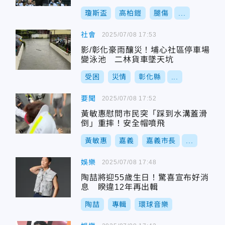
瓊斯盃
高柏鎧
腿傷
...
社會
2025/07/08 17:53
影/彰化豪雨釀災！埔心社區停車場
變泳池 二林貨車墜天坑
受困
災情
彰化縣
...
要聞
2025/07/08 17:52
黃敏惠慰問市民突「踩到水溝蓋滑
倒」重摔！安全帽噴飛
黃敏惠
嘉義
嘉義市長
...
娛樂
2025/07/08 17:48
陶喆將迎55歲生日！驚喜宣布好消
息 睽違12年再出輯
陶喆
專輯
環球音樂