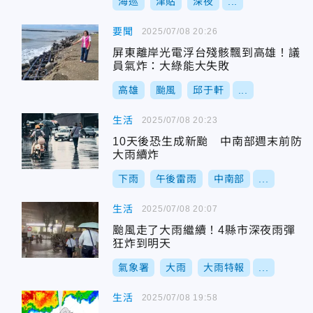
海巡
津貼
深夜
...
要聞
2025/07/08 20:26
屏東離岸光電浮台殘骸飄到高雄！議
員氣炸：大綠能大失敗
高雄
颱風
邱于軒
...
生活
2025/07/08 20:23
10天後恐生成新颱 中南部週末前防
大雨續炸
下雨
午後雷雨
中南部
...
生活
2025/07/08 20:07
颱風走了大雨繼續！4縣市深夜雨彈
狂炸到明天
氣象署
大雨
大雨特報
...
生活
2025/07/08 19:58