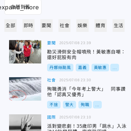
全部
即時
要聞
社會
娛樂
體育
生活
要聞
2025/07/08 23:39
勘災滑倒安全帽噴飛！黃敏惠自嘲：
還好屁股有肉
丹娜絲颱風
嘉義
黃敏惠
...
社會
2025/07/08 23:30
殉職勇消「今年考上警大」 同事讚
他「認真又優秀」
不捨
警大
殉職
...
國際
2025/07/08 23:10
派對變悲劇！35歲印男「跳水」入泳