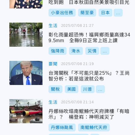
吃到飽 日本秋田自然美景吸引目光
小豪出任務
簡至豪
日本
...
生活
2025/07/08 21:27
彰化雨量超恐怖！福興鄉雨量高達34
9.5mm 全縣9日正常上班上課
強降雨
淹水
災情
...
要聞
2025/07/08 21:19
台灣關稅「不可能只是25%」？王尚
智分析：若是這波就公布
關稅
美國
川普
...
生活
2025/07/08 21:14
丹娜絲吹塌南鯤鯓代天府牌樓「有暗
示」？ 楊登嵙：神明減災了
丹娜絲颱風
南鯤鯓代天府