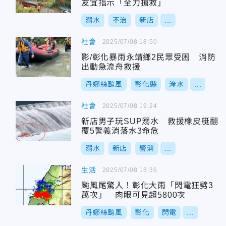
友宜指示「全力搶救」
溺水
不治
新店
...
社會
2025/07/08 18:50
影/彰化暴雨永靖鄉2民眾受困 消防
出動急流舟救援
丹娜絲颱風
彰化縣
淹水
...
社會
2025/07/08 19:24
新店男子玩SUP溺水 救援橡皮艇翻
覆5警義消落水3命危
溺水
新店
警消
...
生活
2025/07/08 18:36
颱風尾驚人！彰化大雨「閃電狂劈3
萬次」 肉眼可見超5800次
丹娜絲颱風
彰化
閃電
...