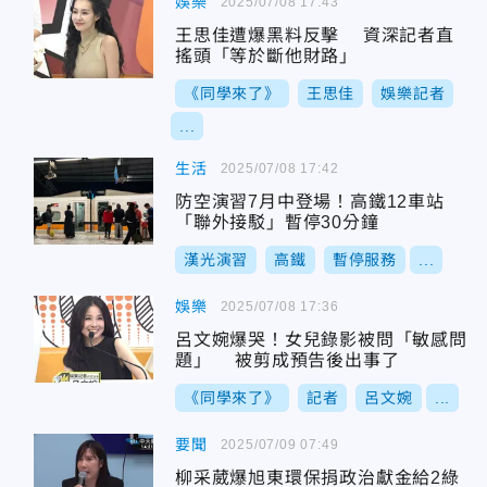
娛樂
2025/07/08 17:43
王思佳遭爆黑料反擊 資深記者直
搖頭「等於斷他財路」
《同學來了》
王思佳
娛樂記者
...
生活
2025/07/08 17:42
防空演習7月中登場！高鐵12車站
「聯外接駁」暫停30分鐘
漢光演習
高鐵
暫停服務
...
娛樂
2025/07/08 17:36
呂文婉爆哭！女兒錄影被問「敏感問
題」 被剪成預告後出事了
《同學來了》
記者
呂文婉
...
要聞
2025/07/09 07:49
柳采葳爆旭東環保捐政治獻金給2綠