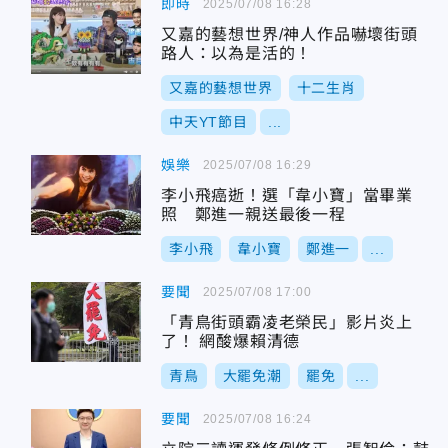
即時
2025/07/08 16:28
又嘉的藝想世界/神人作品嚇壞街頭
路人：以為是活的！
又嘉的藝想世界
十二生肖
中天YT節目
...
娛樂
2025/07/08 16:29
李小飛癌逝！選「韋小寶」當畢業
照 鄭進一親送最後一程
李小飛
韋小寶
鄭進一
...
要聞
2025/07/08 17:00
「青鳥街頭霸凌老榮民」影片炎上
了！ 網酸爆賴清德
青鳥
大罷免潮
罷免
...
要聞
2025/07/08 16:24