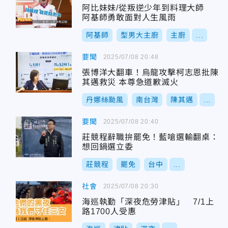
阿比妹妹/從叛逆少年到料理大師
阿基師勇敢面對人生風雨
阿基師
型男大主廚
主廚
...
要聞
2025/07/08 20:48
張博洋大翻車！烏龍攻擊柯志恩批陳
其邁救災 本尊急道歉滅火
丹娜絲颱風
南台灣
陳其邁
...
要聞
2025/07/08 20:40
莊競程辭職拚罷免！藍嗆選輸翻桌：
想回鍋選立委
莊競程
罷免
台中
...
社會
2025/07/08 20:30
海巡執勤「深夜危勞津貼」 7/1上
路1700人受惠