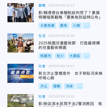
要聞
2025/07/08 19:13
影/賴清德台美關稅談判慌了？黃揚
明曝暗黑戰略「要美拖到這時公布」
大罷免潮
罷免
川普
...
生活
2025/07/09 10:39
2025桃園兒童藝術節 打造最燦爛
的兒童藝術樂園
桃園市
兒少
大園區
...
社會
2025/07/08 19:07
新北汐止墜橋意外 女子倒臥河床無
呼吸心跳
汐止
墜橋
河床
...
社會
2025/07/08 19:00
影/新店溺水民眾不治2警消救回 侯