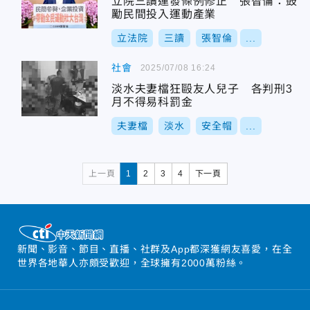
立院三讀運發條例修正 張智倫：鼓
勵民間投入運動產業
立法院
三讀
張智倫
...
社會
2025/07/08 16:24
淡水夫妻檔狂毆友人兒子 各判刑3
月不得易科罰金
夫妻檔
淡水
安全帽
...
上一頁
1
2
3
4
下一頁
新聞、影音、節目、直播、社群及App都深獲網友喜愛，在全
世界各地華人亦頗受歡迎，全球擁有2000萬粉絲。