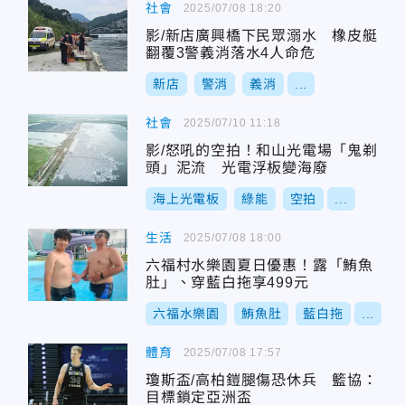
社會
2025/07/08 18:20
影/新店廣興橋下民眾溺水 橡皮艇
翻覆3警義消落水4人命危
新店
警消
義消
...
社會
2025/07/10 11:18
影/怒吼的空拍！和山光電場「鬼剃
頭」泥流 光電浮板變海廢
海上光電板
綠能
空拍
...
生活
2025/07/08 18:00
六福村水樂園夏日優惠！露「鮪魚
肚」、穿藍白拖享499元
六福水樂園
鮪魚肚
藍白拖
...
體育
2025/07/08 17:57
瓊斯盃/高柏鎧腿傷恐休兵 籃協：
目標鎖定亞洲盃