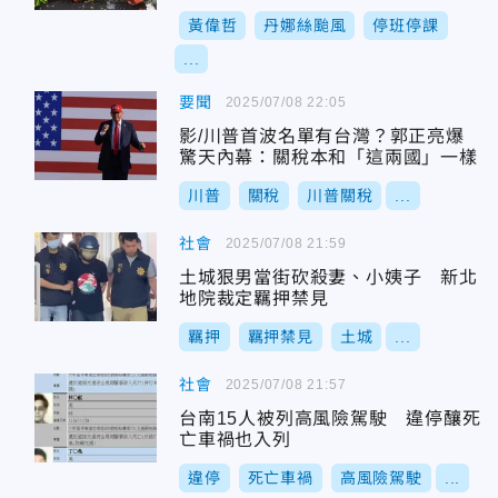
黃偉哲
丹娜絲颱風
停班停課
...
要聞
2025/07/08 22:05
影/川普首波名單有台灣？郭正亮爆
驚天內幕：關稅本和「這兩國」一樣
川普
關稅
川普關稅
...
社會
2025/07/08 21:59
土城狠男當街砍殺妻、小姨子 新北
地院裁定羈押禁見
羈押
羈押禁見
土城
...
社會
2025/07/08 21:57
台南15人被列高風險駕駛 違停釀死
亡車禍也入列
違停
死亡車禍
高風險駕駛
...