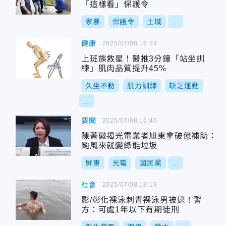
「這樣看」保護令
家暴
保護令
土城
...
健康
2025/07/08 16:39
上班族救星！醫推3分鐘「站坐訓
練」肌肉品質提升45%
久坐不動
肌力訓練
缺乏運動
...
要聞
2025/07/08 16:40
陳菁徽揭光電業者旭東拿破億補助：
颱風來就變綠能垃圾
屏東
光電
國民黨
...
社會
2025/07/08 18:19
影/彰化裸泳刺青裸泳男被逮！警
方：可處1年以下有期徒刑