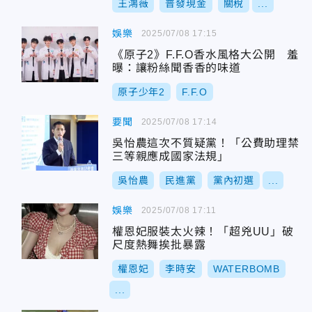
王鴻薇
普發現金
關稅
...
娛樂
2025/07/08 17:15
《原子2》F.F.O香水風格大公開 羞
曝：讓粉絲聞香香的味道
原子少年2
F.F.O
要聞
2025/07/08 17:14
吳怡農這次不質疑黨！「公費助理禁
三等親應成國家法規」
吳怡農
民進黨
黨內初選
...
娛樂
2025/07/08 17:11
權恩妃服裝太火辣！「超兇UU」破
尺度熱舞挨批暴露
權恩妃
李時安
WATERBOMB
...