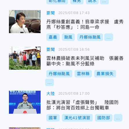
彰化暴雨
裸男
跳水
...
要聞
2025/07/08 17:43
丹娜絲重創嘉義！翁章梁求援 盧秀
燕「秒答應」：同島一命
嘉義
颱風
丹娜絲颱風
...
要聞
2025/07/08 16:56
雲林農損破表未列風災補助 張麗善
籲中央：颱風不分藍綠
丹娜絲颱風
雲林縣
農業損失
...
大陸
2025/07/08 17:00
批漢光演習「虛張聲勢」 陸國防
部：將台灣百姓綁上台獨戰車
國軍
漢光41號演習
國防部
...