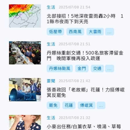
生活
2025/07/08 21:54
北部接招！5地深夜雷雨轟2小時 1
1縣市夜雨下到天亮
低壓帶
西南風
大雷雨
...
生活
2025/07/08 21:51
丹娜絲重創交通！500名旅客滯留金
門 晚間軍機再投入疏運
丹娜絲颱風
金門
交通
...
要聞
2025/07/08 21:42
張善政回「老故鄉」花蓮！力挺傅崐
萁反罷免
罷免
花蓮
傅崐萁
...
生活
2025/07/08 21:32
小豪出任務/白薰衣草、噴湯、草莓