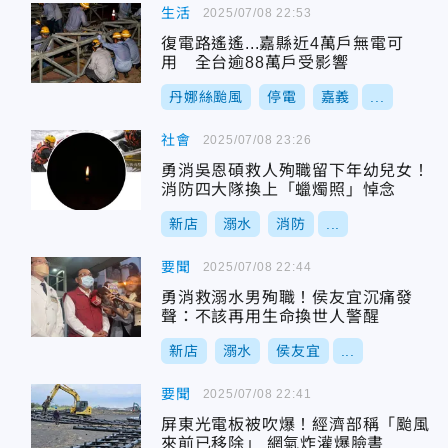
生活
2025/07/08 22:53
復電路遙遙...嘉縣近4萬戶無電可
用 全台逾88萬戶受影響
丹娜絲颱風
停電
嘉義
...
社會
2025/07/08 23:26
勇消吳恩碩救人殉職留下年幼兒女！
消防四大隊換上「蠟燭照」悼念
新店
溺水
消防
...
要聞
2025/07/08 22:44
勇消救溺水男殉職！侯友宜沉痛發
聲：不該再用生命換世人警醒
新店
溺水
侯友宜
...
要聞
2025/07/08 22:41
屏東光電板被吹爆！經濟部稱「颱風
來前已移除」 網氣炸灌爆臉書