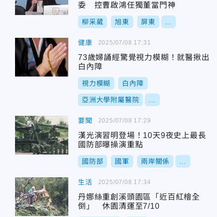
委 控曹啟鴻任獨董當門神
柳采葳
旭東
屏東
...
健康
2025/07/08 17:31
73歲婦誦經驚覺視力模糊！就醫揪出
白內障
視力模糊
白內障
亞洲大學附屬醫院
...
要聞
2025/07/08 17:29
漢光演習明登場！10天9夜史上最長
國防部曝操演重點
國防部
國軍
兩岸關係
...
生活
2025/07/08 17:34
丹娜絲重創溪頭園區「近百紅檜全
倒」 休園清運至7/10