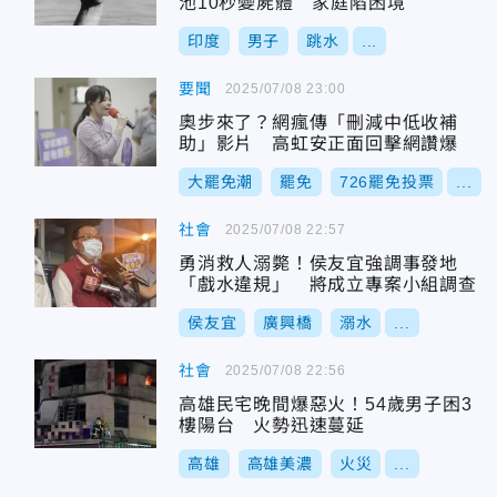
池10秒變屍體 家庭陷困境
印度
男子
跳水
...
要聞
2025/07/08 23:00
奧步來了？網瘋傳「刪減中低收補
助」影片 高虹安正面回擊網讚爆
大罷免潮
罷免
726罷免投票
...
社會
2025/07/08 22:57
勇消救人溺斃！侯友宜強調事發地
「戲水違規」 將成立專案小組調查
侯友宜
廣興橋
溺水
...
社會
2025/07/08 22:56
高雄民宅晚間爆惡火！54歲男子困3
樓陽台 火勢迅速蔓延
高雄
高雄美濃
火災
...