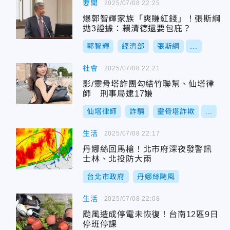
要聞
2025/07/08 22:25
爆郭智輝家族「爽賺紅錢」！張斯綱
拋3證據：賴清德還要包庇？
郭智輝
經濟部
張斯綱
...
社會
2025/07/08 22:21
影/靈骨塔詐團勾結竹聯幫、仙塔律
師 刑事局逮17嫌
仙塔律師
詐騙
靈骨塔詐欺
...
生活
2025/07/08 22:17
丹娜絲回馬槍！北市府深夜發警訊
士林、北投防大雨
台北市政府
丹娜絲颱風
生活
2025/07/08 22:08
颱風造成停電未恢復！台南12區9日
停班停課