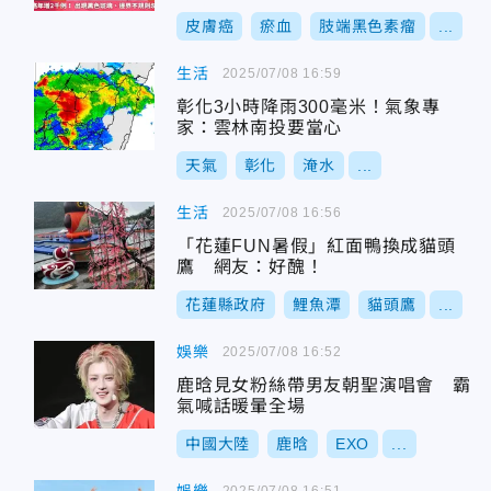
皮膚癌
瘀血
肢端黑色素瘤
...
生活
2025/07/08 16:59
彰化3小時降雨300毫米！氣象專
家：雲林南投要當心
天氣
彰化
淹水
...
生活
2025/07/08 16:56
「花蓮FUN暑假」紅面鴨換成貓頭
鷹 網友：好醜！
花蓮縣政府
鯉魚潭
貓頭鷹
...
娛樂
2025/07/08 16:52
鹿晗見女粉絲帶男友朝聖演唱會 霸
氣喊話暖暈全場
中國大陸
鹿晗
EXO
...
2025/07/08 16:51