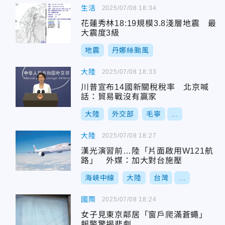
生活
2025/07/08 18:34
花蓮秀林18:19規模3.8淺層地震 最
大震度3級
地震
丹娜絲颱風
大陸
2025/07/08 18:33
川普宣布14國新關稅稅率 北京喊
話：貿易戰沒有贏家
大陸
外交部
毛寧
...
大陸
2025/07/08 18:27
漢光演習前…陸「片面啟用W121航
路」 外媒：加大對台施壓
海峽中線
大陸
台灣
...
國際
2025/07/08 18:24
女子見東京鄰居「窗戶爬滿蒼蠅」
報警驚揭悲劇