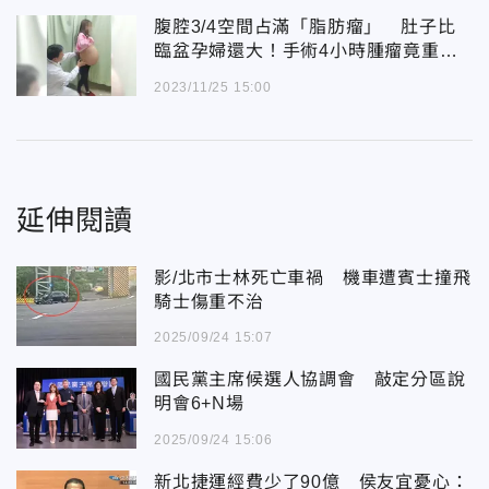
腹腔3/4空間占滿「脂肪瘤」 肚子比
臨盆孕婦還大！手術4小時腫瘤竟重達2
3公斤
2023/11/25 15:00
延伸閱讀
影/北市士林死亡車禍 機車遭賓士撞飛
騎士傷重不治
2025/09/24 15:07
國民黨主席候選人協調會 敲定分區說
明會6+N場
2025/09/24 15:06
新北捷運經費少了90億 侯友宜憂心：