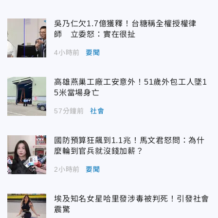
吳乃仁欠1.7億獲釋！台糖稱全權授權律
師 立委怒：實在很扯
4小時前
要聞
高雄燕巢工廠工安意外！51歲外包工人墜1
5米當場身亡
57分鐘前
社會
國防預算狂飆到1.1兆！馬文君怒問：為什
麼輪到官兵就沒錢加薪？
2小時前
要聞
埃及知名女星哈里發涉毒被判死！引發社會
震驚