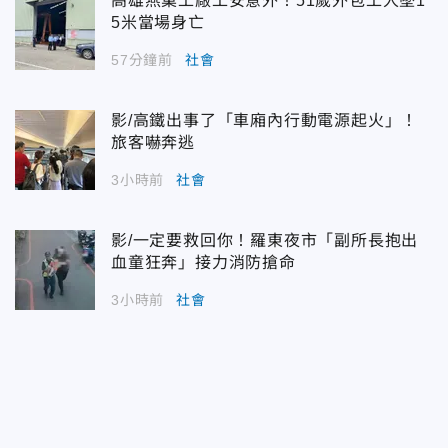
高雄燕巢工廠工安意外！51歲外包工人墜1
5米當場身亡
57分鐘前
社會
影/高鐵出事了「車廂內行動電源起火」！
旅客嚇奔逃
3小時前
社會
影/一定要救回你！羅東夜市「副所長抱出
血童狂奔」接力消防搶命
3小時前
社會