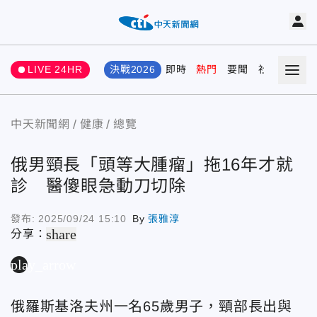
LIVE 24HR
決戰2026
即時
熱門
要聞
社會
娛樂
中天新聞網
健康
總覽
俄男頸長「頭等大腫瘤」拖16年才就
診 醫傻眼急動刀切除
發布:
2025/09/24 15:10
By
張雅淳
share
分享：
play_arrow
俄羅斯基洛夫州一名65歲男子，頸部長出與