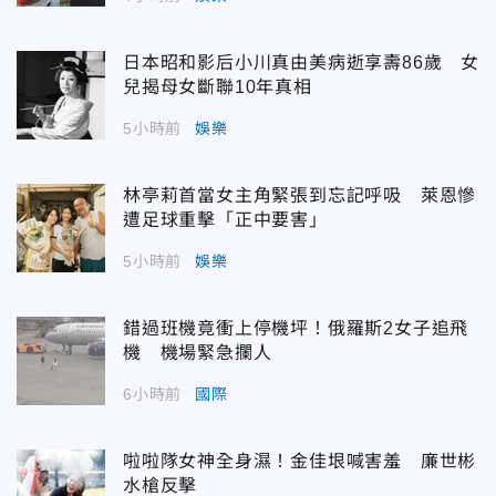
日本昭和影后小川真由美病逝享壽86歲 女
兒揭母女斷聯10年真相
5小時前
娛樂
林亭莉首當女主角緊張到忘記呼吸 萊恩慘
遭足球重擊「正中要害」
5小時前
娛樂
錯過班機竟衝上停機坪！俄羅斯2女子追飛
機 機場緊急攔人
6小時前
國際
啦啦隊女神全身濕！金佳垠喊害羞 廉世彬
水槍反擊