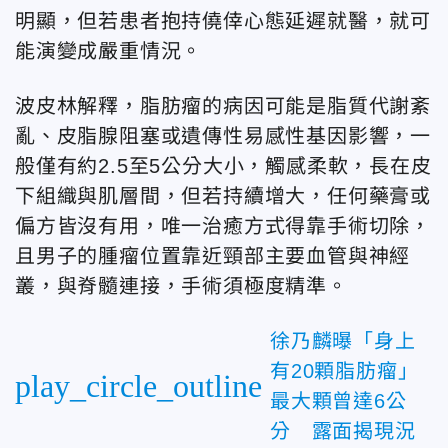
明顯，但若患者抱持僥倖心態延遲就醫，就可
能演變成嚴重情況。
波皮林解釋，脂肪瘤的病因可能是脂質代謝紊
亂、皮脂腺阻塞或遺傳性易感性基因影響，一
般僅有約2.5至5公分大小，觸感柔軟，長在皮
下組織與肌層間，但若持續增大，任何藥膏或
偏方皆沒有用，唯一治癒方式得靠手術切除，
且男子的腫瘤位置靠近頸部主要血管與神經
叢，與脊髓連接，手術須極度精準。
徐乃麟曝「身上
有20顆脂肪瘤」
play_circle_outline
最大顆曾達6公
分 露面揭現況