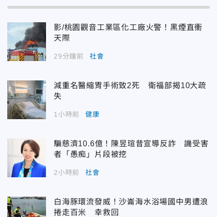
影/桃園觀音工業區化工廠火警！黑煙直衝
天際
29分鐘前
社會
減重名醫縮胃手術致2死 衛福部揭10大疏
失
1小時前
健康
騙慈濟10.6億！陳昱瑄昔宣導反詐 譏受害
者「愚痴」片段被挖
2小時前
社會
白海豚環流發威！沙崙海水浴場國中男遭浪
捲走百米 幸救回