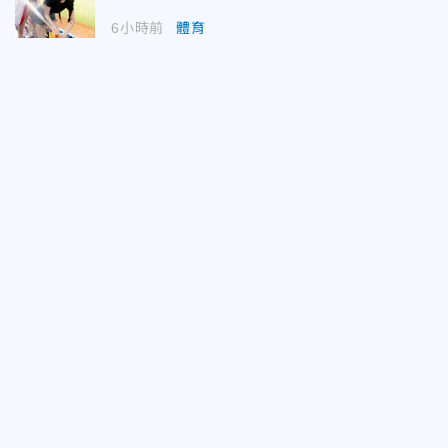
6小時前
體育