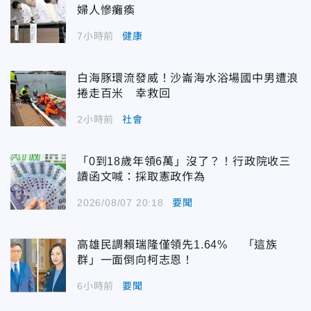
婦人慘癱瘓
7小時前
健康
白海豚環流發威！沙崙海水浴場國中男遭浪
捲走百米 幸救回
2小時前
社會
「0到18歲年領6萬」沒了？！行政院收三
讀函文喊：採取憲政作為
2026/08/07 20:18
要聞
高雄民調賴瑞隆僅領先1.64% 「這族
群」一面倒向柯志恩！
6小時前
要聞