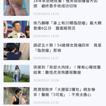
16年來拒絕就醫！俄男頸部腫瘤大如
頭 最終靠手術成功切除
2025/09/23 14:59
徐乃麟曝「身上有20顆脂肪瘤」最大顆
曾達6公分 露面揭現況
2025/09/12 19:08
誤認五十肩！54歲婦女肩痛四年 竟是
「脂肪瘤」惹禍
2025/08/22 16:27
突摸到「背部大肉球」！陳宥心曝就醫
結果：難怪虎背熊腰很難瘦
2024/05/17 15:06
周潤發跑步「大腿冒2腫包」網友嚇
呆！醫揭「3可能」：不用太擔心
2024/05/16 15:32