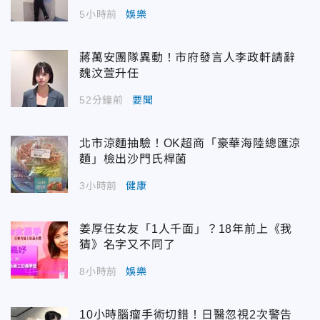
5小時前
娛樂
蔣萬安團隊異動！市府發言人李政軒請辭
魏汶萱升任
52分鐘前
要聞
北市涼麵抽驗！OK超商「豪華海陸總匯涼
麵」檢出沙門氏桿菌
3小時前
健康
姜厚任女友「1人千面」？18年前上《我
猜》名字又不同了
8小時前
娛樂
10小時腦瘤手術切錯！日醫忽視2次警告