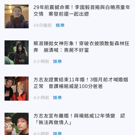
29年前震撼命案！李國毅首揭與白曉燕童年
交情 案發前還一起出遊
49分鐘前
娛樂
蔡淑臻拋女神形象！穿破衣披頭散髮森林狂
奔 崩潰喊：喪屍不好當
2小時前
娛樂
方志友證實結束11年婚！3個月前才喊婚姻
正常 曾讚楊銘威是100分爸爸
4小時前
娛樂
方志友宣布離婚！與楊銘威12年情變 認
「無法再做情人」
4小時前
娛樂