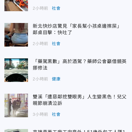
2小時前
社會
新北快炒店驚見「家長幫小孩桌邊擦屎」
鄰桌目擊：快吐了
2小時前
社會
「藥駕黑數」高於酒駕？藥師公會籲借鏡英
挪修法
2小時前
健康
雙溪「遭惡鄰挖雙眼男」人生變黑色！兒父
親節崩潰泣訴
3小時前
社會