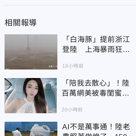
相關報導
「白海豚」提前浙江
登陸 上海暴雨狂炸
砍1384航班
18小時前
「陪我去散心」！陸
百萬網美被毒閨蜜設
局綁架 失蹤3年確認
20小時前
遇害
AI不是萬事通！陸老