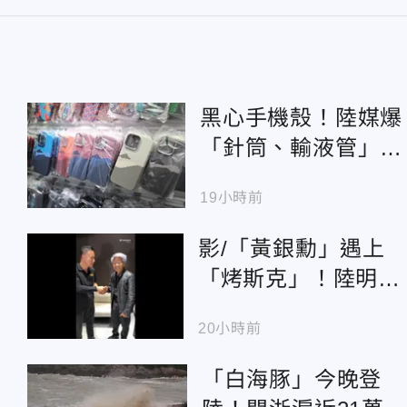
黑心手機殼！陸媒爆
「針筒、輸液管」回
收再製 苯超標恐致
19小時前
癌
影/「黃銀勳」遇上
「烤斯克」！陸明星
臉網紅合體 網笑：
20小時前
就差川普
「白海豚」今晚登