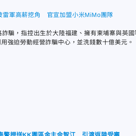
被雷軍高薪挖角 官宣加盟小米MiMo團隊
路詐騙，
指控出生於大陸福建、擁有柬埔寨與英國
利用強迫勞動經營詐騙中心，並洗錢數十億美元。
泰警押送KK園區金主佘智江 引渡返陸受審