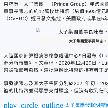
柬埔寨「太子集團」（Prince Group）
涉跨國
董事長陳志的約12萬枚比特幣（約值4605億元
（CVERC）近日發文指控，美國政府或早在5
太子集團董事長陳志。（圖
大陸國家計算機病毒應急處理中心9日發布《Lu
源分析報告》。文章稱，2020年12月29日，LuB
幣被攻擊者竊取。這批巨額比特幣的持有者正
事發後陳志及其太子集團分別於2021年初、2
盜的比特幣並稱願意支付贖金，但沒有收到任
play_circle_outline
太子集團發聲明喊