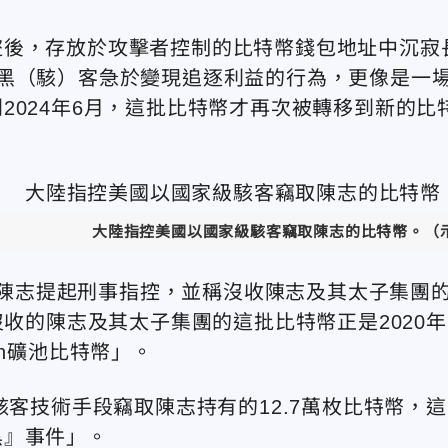
盜後，存放於攻擊者控制的比特幣錢包地址中沉寂
黑（駭）客急於變現追逐利益的行為，更像是一
2024年6月，這批比特幣才再次被轉移到新的比
大陸指控美國以國家級駭客
竊取
陳志的比特幣。
（示
布對陳志提起刑事指控，並稱沒收陳志及其太子集團
沒收的陳志及其太子集團的這批比特幣正是2020年
an礦池比特幣」。
駭客技術手段竊取陳志持有的12.7萬枚比特幣，這
黑』事件」。