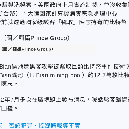
詐騙與洗錢案。美國政府上月實施制裁，並沒收集
新台幣
）。大陸
國家計算機病毒應急處理中心
年前就透過國家級
駭客「竊取」陳志持有的比特幣
／翻攝Prince Group
）
Bian礦池遭黑客攻擊被竊取巨額比特幣事件技術
ian礦池
（LuBian mining pool）
約12.7
萬枚比
是
陳志。
022年7月多次在區塊鏈上發布消息，喊話駭客歸還
何回覆。
冤 否認犯罪、控媒體報導不實