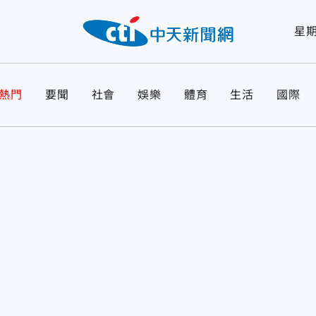
星
熱門
要聞
社會
娛樂
體育
生活
國際