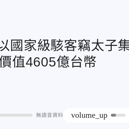
以國家級駭客竊太子
價值4605億台幣
章
volume_up
無語音資料