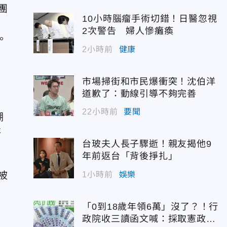
團
10小時腦瘤手術切錯！日醫忽視
2次警告 婦人慘癱瘓
。
2小時前
健康
市場掃街和市民爆衝突！沈伯洋
道歉了：動線引導不夠完善
22小時前
要聞
溯
特
台玻夫人長子驟逝！親友揭他9
年前返台「背後掙扎」
被
1小時前
娛樂
「0到18歲年領6萬」沒了？！行
政院收三讀函文喊：採取憲政作