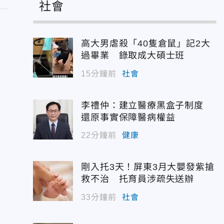
社會
高大男虐殺「40隻倉鼠」記2大
過畢業 錄取成大碩士班
15分鐘前
社會
李禮仲：建立醫療黑盒子制度
還原事實保障醫病權益
22分鐘前
健康
剛入托3天！屏東3月大嬰發紫搶
救不治 托育員涉疏失送辦
33分鐘前
社會