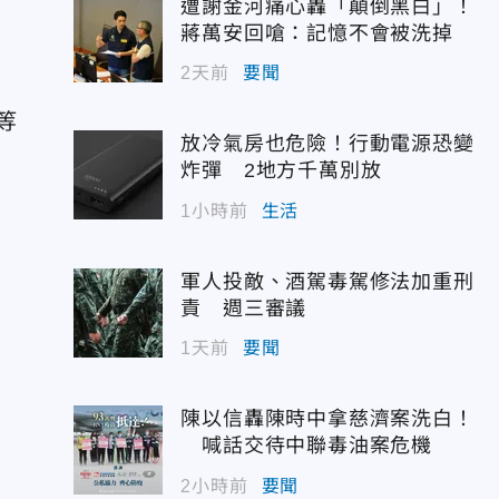
遭謝金河痛心轟「顛倒黑白」！
蔣萬安回嗆：記憶不會被洗掉
2天前
要聞
等
放冷氣房也危險！行動電源恐變
炸彈 2地方千萬別放
1小時前
生活
軍人投敵、酒駕毒駕修法加重刑
責 週三審議
1天前
要聞
陳以信轟陳時中拿慈濟案洗白！
喊話交待中聯毒油案危機
2小時前
要聞