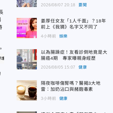
為
2026/08/07 20:18
要聞
長
場
姜厚任女友「1人千面」？18年
特
前上《我猜》名字又不同了
4小時前
娛樂
以為腸躁症！友看診倒地竟是大
腸癌4期 專家曝親身經歷
意圖／unsplash）
2026/08/05 15:07
健康
的
隔夜咖啡傷腎嗎？醫揭3大地
雷：加奶沾口與赭麴毒素
3小時前
健康