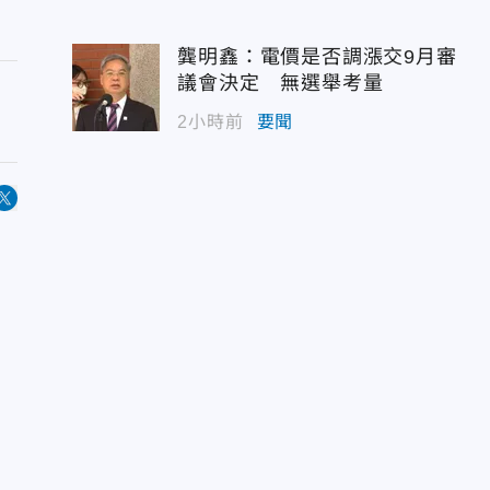
龔明鑫：電價是否調漲交9月審
議會決定 無選舉考量
2小時前
要聞