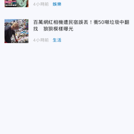
4小時前
娛樂
百萬網紅相機遭民宿誤丟！衝50噸垃圾中翻
找 狼狽模樣曝光
4小時前
生活