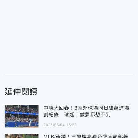
延伸閱讀
中職大回春！3室外球場同日破萬進場
創紀錄 球迷：做夢都想不到
2025/05/04 16:29
MLB/奇蹟！三層樓高看台墜落頭部著