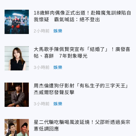
18歲鮮肉偶像正式出道！赴韓魔鬼訓練陷自
我懷疑 霸氣喊話：絕不登出
2小時前
娛樂
大馬歌手陳佩賢突宣布「結婚了」！廣發喜
帖、喜餅 7年對象曝光
3小時前
娛樂
周杰倫遭狗仔影射「有私生子的三字天王」
杰威爾怒發聲反擊
3小時前
娛樂
星二代騙吃騙喝風波延燒！父邵昕透過吳宗
憲低調回應