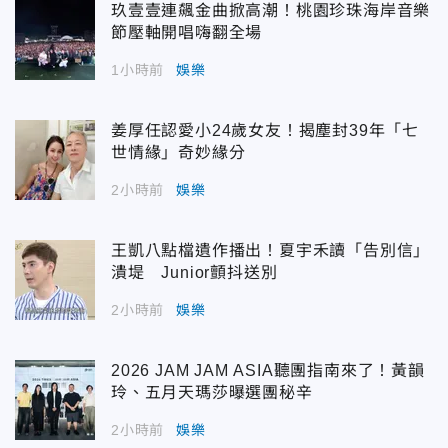
玖壹壹連飆金曲掀高潮！桃園珍珠海岸音樂
節壓軸開唱嗨翻全場
1小時前
娛樂
姜厚任認愛小24歲女友！揭塵封39年「七
世情緣」奇妙緣分
2小時前
娛樂
王凱八點檔遺作播出！夏宇禾讀「告別信」
潰堤 Junior顫抖送別
2小時前
娛樂
2026 JAM JAM ASIA聽團指南來了！黃韻
玲、五月天瑪莎曝選團秘辛
2小時前
娛樂