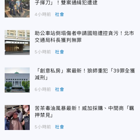
子揮刀」！雙案通緝犯遭逮
4小時前
社會
助公車站倒塌傷者申請國賠遭控貪污！北市
交通局科長獲判無罪
5小時前
社會
「創意私房」案最新！狼師重犯「39罪全獲
減刑」
6小時前
社會
苦茶毒油風暴最新！威加採購、中間商「羈
押禁見」
5小時前
社會