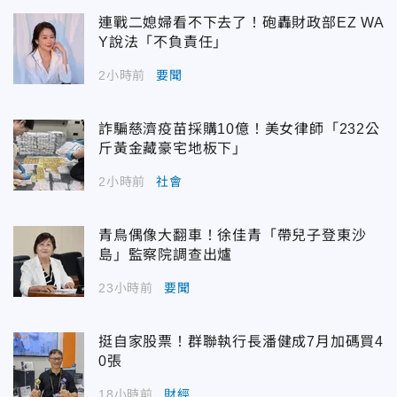
連戰二媳婦看不下去了！砲轟財政部EZ WA
Y說法「不負責任」
2小時前
要聞
詐騙慈濟疫苗採購10億！美女律師「232公
斤黃金藏豪宅地板下」
2小時前
社會
青鳥偶像大翻車！徐佳青「帶兒子登東沙
島」監察院調查出爐
23小時前
要聞
挺自家股票！群聯執行長潘健成7月加碼買4
0張
18小時前
財經