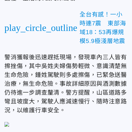
全台有感！一小
時連7震 東部海
play_circle_outline
域18：53再爆規
模5.9極淺層地震
警消獲報後迅速趕抵現場，發現車內三人皆有
擦挫傷，其中吳姓夫婦傷勢輕微、意識清楚無
生命危險，鍾姓駕駛則多處擦傷，已緊急送醫
治療，無生命危險。事故詳細原因與酒測數據
仍待進一步調查釐清。警方提醒，山區道路多
彎且坡度大，駕駛人應減速慢行、隨時注意路
況，以維護行車安全。