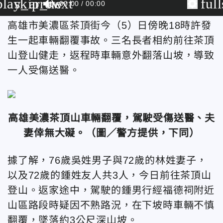
play_arrow
skip_next
ful
00:00
00:00
高雄市美濃區茶頂街今（5）日
傍晚18時許發
生一起車輛翻覆事故。三名長者相約前往茶頂
山登山健走，返程時車輛意外翻落山坡，導致
一人受傷送醫。
高雄美濃茶頂山車輛翻覆，駕駛受傷送醫、夫
妻倖無大礙。
（圖／警方提供，下同）
據了解，76歲吳姓男子與72歲的林姓妻子，
以及72歲的鍾姓友人共3人，今日前往茶頂山
登山。返家途中，駕駛的鍾男行經福德祠附近
山區路段時疑因不熟路況，在下坡時車輛不慎
翻覆，墜落約3公尺深山坡。