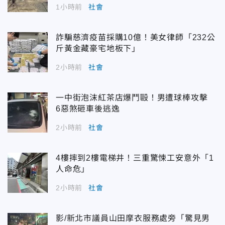
1小時前
社會
詐騙慈濟疫苗採購10億！美女律師「232公
斤黃金藏豪宅地板下」
2小時前
社會
一中街泡沫紅茶店爆鬥毆！男遭球棒攻擊
6惡煞砸車後逃逸
2小時前
社會
4樓摔到2樓電梯井！三重驚悚工安意外「1
人命危」
2小時前
社會
影/新北市議員山田摩衣服務處旁「驚見男