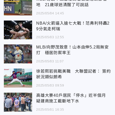
地 21歲球迷清醒了可說話
2025/05/04 14:45
NBA/火箭逼入搶七大戰！范弗利特轟2
9分氣走柯瑞
2025/05/03 12:55
MLB/向野茂致意！山本由伸5.2局無安
打 穩居防禦率王
2025/05/03 11:07
徐若熙若挑戰美職 大聯盟記者： 簽約
狀況類似朗希
2025/05/03 09:59
高雄大寮40戶居民「停水」近半個月
疑建商施工截斷地下水
2025/05/01 16:35