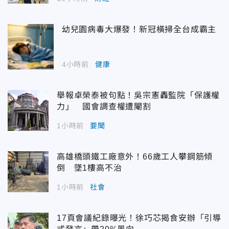
幼兒園病毒大爆發！新冠橫掃全台成霸主
4小時前
健康
舉報卓榮泰被句點！吳宗憲轟監院「保護權
力」 國會調查權遭閹割
1小時前
要聞
高雄橋頭鐵工廠意外！66歲工人攀鋼筋傾
倒 墜1樓高不治
1小時前
社會
17頁會議紀錄曝光！徐巧芯揭食安辦「引導