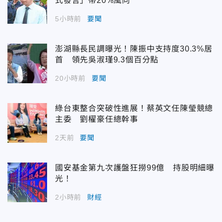
式發言」帶20%風向
5小時前
要聞
澎湖縣長民調曝光！陳振中支持度30.3%居
首 領先吳淑瑾9.3個百分點
20小時前
要聞
綠台東整合突破性進展！蔡英文任陳瑩競總
主委 劉櫂豪任總幹事
2天前
要聞
國安基金第九次護盤狂撈99億 持股明細曝
光！
2小時前
財經