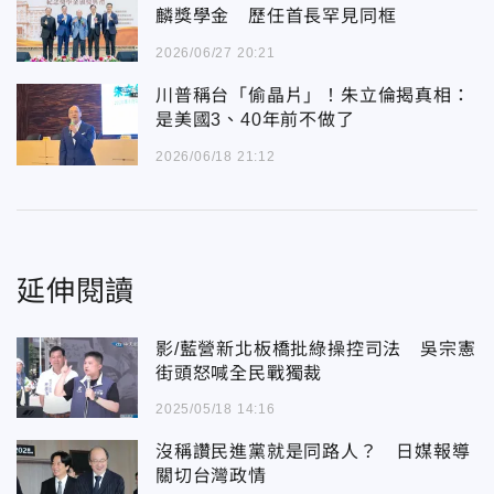
麟獎學金 歷任首長罕見同框
2026/06/27 20:21
川普稱台「偷晶片」！朱立倫揭真相：
是美國3、40年前不做了
2026/06/18 21:12
延伸閱讀
影/藍營新北板橋批綠操控司法 吳宗憲
街頭怒喊全民戰獨裁
2025/05/18 14:16
沒稱讚民進黨就是同路人？ 日媒報導
關切台灣政情