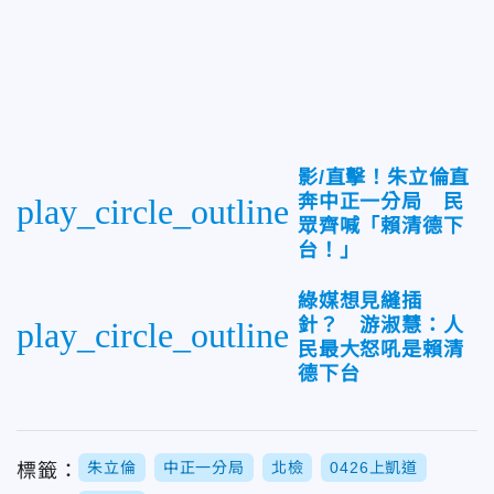
影/直擊！朱立倫直
奔中正一分局 民
play_circle_outline
眾齊喊「賴清德下
台！」
綠媒想見縫插
針？ 游淑慧：人
play_circle_outline
民最大怒吼是賴清
德下台
朱立倫
中正一分局
北檢
0426上凱道
標籤：