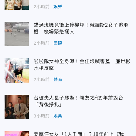
2小時前
娛樂
錯過班機竟衝上停機坪！俄羅斯2女子追飛
機 機場緊急攔人
2小時前
國際
啦啦隊女神全身濕！金佳垠喊害羞 廉世彬
水槍反擊
2小時前
體育
台玻夫人長子驟逝！親友揭他9年前返台
「背後掙扎」
3小時前
娛樂
姜厚任女友「1人千面」？18年前上《我