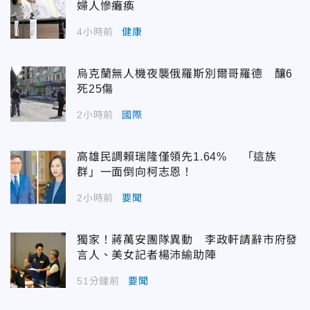
婦人慘癱瘓
4小時前
健康
烏克蘭無人機夜襲俄羅斯別爾哥羅德 釀6
死25傷
2小時前
國際
高雄民調賴瑞隆僅領先1.64% 「這族
群」一面倒向柯志恩！
2小時前
要聞
獨家！蔣萬安團隊異動 李政軒請辭市府發
言人、美女記者楊沛緰助陣
51分鐘前
要聞