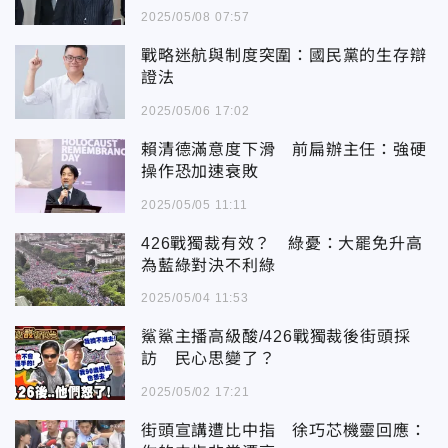
2025/05/08 07:57
戰略迷航與制度突圍：國民黨的生存辯
證法
2025/05/06 17:02
賴清德滿意度下滑 前扁辦主任：強硬
操作恐加速衰敗
2025/05/05 11:11
426戰獨裁有效？ 綠憂：大罷免升高
為藍綠對決不利綠
2025/05/04 11:53
鯊鯊主播高級酸/426戰獨裁後街頭採
訪 民心思變了？
2025/05/02 17:21
街頭宣講遭比中指 徐巧芯機靈回應：