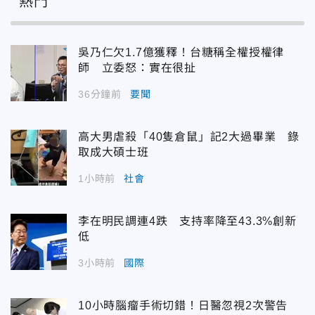
熱門
吳乃仁欠1.7億獲釋！台糖稱全權授權律
師 立委怒：實在很扯
36分鐘前
要聞
高大男虐殺「40隻倉鼠」記2大過畢業 錄
取成大碩士班
1小時前
社會
李在明民調連4跌 支持率降至43.3%創新
低
3小時前
國際
10小時腦瘤手術切錯！日醫忽視2次警告