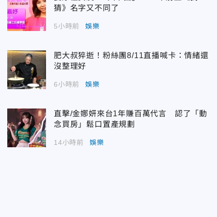
猜》名字又不同了
5小時前
娛樂
肥大叔猝逝！粉絲團8/11直播喊卡：情緒還
沒整理好
6小時前
娛樂
直擊/金娜妍來台1年賺百萬代言 認了「動
念買房」鬆口置產規劃
14小時前
娛樂