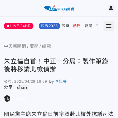
LIVE 24HR
決戰2026
即時
熱門
要聞
社會
娛樂
中天新聞網
要聞
總覽
朱立倫自首！中正一分局：製作筆錄
後將移請北檢偵辦
發布:
2025/04/26 18:39
By
李培睿
share
分享：
play_arrow
國民黨主席朱立倫日前率眾赴北檢外抗議司法