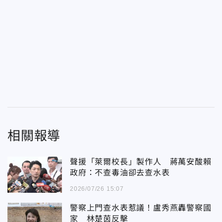
相關報導
聲援「萊爾校長」製作人 蔣萬安酸賴
政府：不查毒油卻去查水表
2026/07/26 15:07
警察上門查水表惹議！盧秀燕轟警察國
家 林楚茵反擊