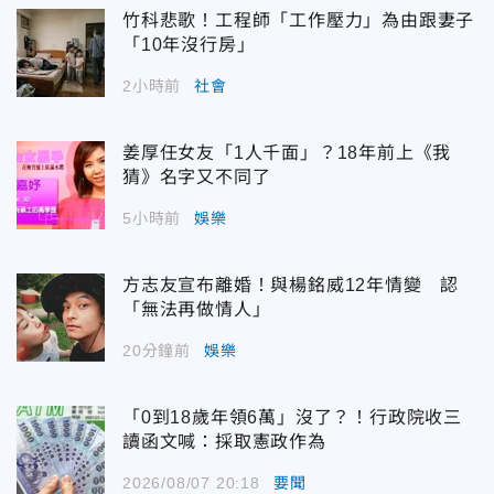
竹科悲歌！工程師「工作壓力」為由跟妻子
「10年沒行房」
2小時前
社會
姜厚任女友「1人千面」？18年前上《我
猜》名字又不同了
5小時前
娛樂
方志友宣布離婚！與楊銘威12年情變 認
「無法再做情人」
20分鐘前
娛樂
「0到18歲年領6萬」沒了？！行政院收三
讀函文喊：採取憲政作為
2026/08/07 20:18
要聞