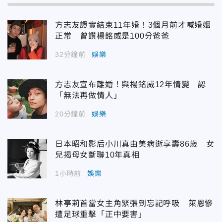
方志友證實結束11年婚！3個月前才喊婚姻
正常 曾讚楊銘威是100分爸爸
32分鐘前
娛樂
方志友宣布離婚！與楊銘威12年情變 認
「無法再做情人」
20分鐘前
娛樂
日本昭和影后小川真由美病逝享壽86歲 女
兒揭母女斷聯10年真相
1小時前
娛樂
林亭莉首當女主角緊張到忘記呼吸 萊恩慘
遭足球重擊「正中要害」