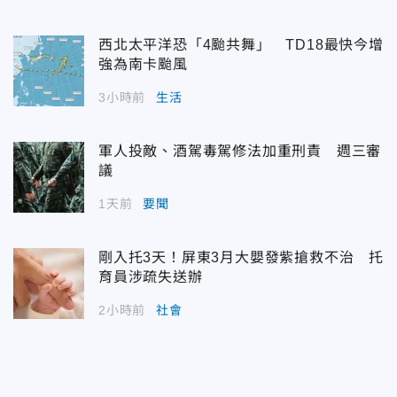
西北太平洋恐「4颱共舞」 TD18最快今增
強為南卡颱風
3小時前
生活
軍人投敵、酒駕毒駕修法加重刑責 週三審
議
1天前
要聞
剛入托3天！屏東3月大嬰發紫搶救不治 托
育員涉疏失送辦
2小時前
社會