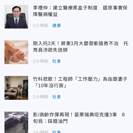
李禮仲：建立醫療黑盒子制度 還原事實保
障醫病權益
2小時前
健康
剛入托3天！屏東3月大嬰發紫搶救不治 托
育員涉疏失送辦
2小時前
社會
竹科悲歌！工程師「工作壓力」為由跟妻子
「10年沒行房」
2小時前
社會
影/高齡炸彈再現！苗栗瑞典坦克撞3車 8
旬翁：踩錯油門
2小時前
社會