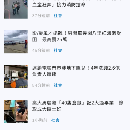
血童狂奔」接力消防搶命
37分鐘前
社會
影/颱風才遠離！男開車違闖八里紅海灘受
困 最高罰25萬
45分鐘前
社會
連鎖電腦門市涉地下匯兌！4年洗錢2.6億
負責人遭逮
54分鐘前
社會
高大男虐殺「40隻倉鼠」記2大過畢業 錄
取成大碩士班
1小時前
社會