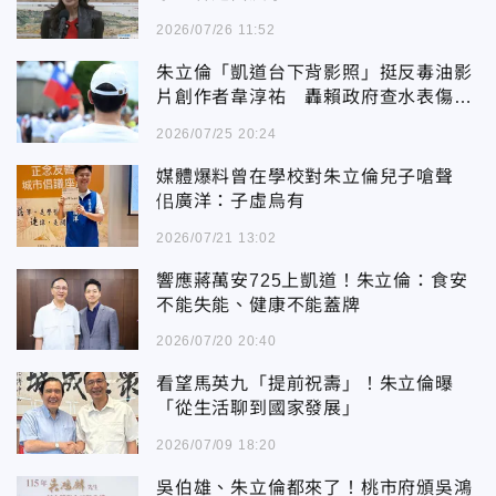
2026/07/26 11:52
朱立倫「凱道台下背影照」挺反毒油影
片創作者韋淳祐 轟賴政府查水表傷害
民主
2026/07/25 20:24
媒體爆料曾在學校對朱立倫兒子嗆聲
佀廣洋：子虛烏有
2026/07/21 13:02
響應蔣萬安725上凱道！朱立倫：食安
不能失能、健康不能蓋牌
2026/07/20 20:40
看望馬英九「提前祝壽」！朱立倫曝
「從生活聊到國家發展」
2026/07/09 18:20
吳伯雄、朱立倫都來了！桃市府頒吳鴻