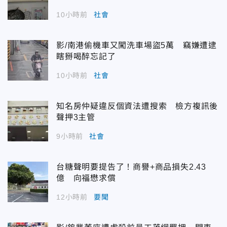
10小時前
社會
影/南港偷機車又闖洗車場盜5萬 竊嫌遭逮
瞎掰喝醉忘記了
10小時前
社會
知名房仲疑違反個資法遭搜索 檢方複訊後
聲押3主管
9小時前
社會
台糖聲明要提告了！商譽+商品損失2.43
億 向福懋求償
12小時前
要聞