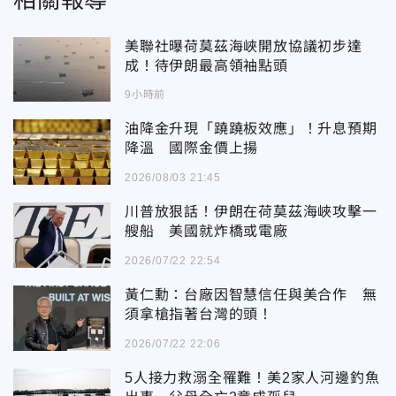
美聯社曝荷莫茲海峽開放協議初步達
成！待伊朗最高領袖點頭
9小時前
油降金升現「蹺蹺板效應」！升息預期
降溫 國際金價上揚
2026/08/03 21:45
川普放狠話！伊朗在荷莫茲海峽攻擊一
艘船 美國就炸橋或電廠
2026/07/22 22:54
黃仁勳：台廠因智慧信任與美合作 無
須拿槍指著台灣的頭！
2026/07/22 22:06
5人接力救溺全罹難！美2家人河邊釣魚