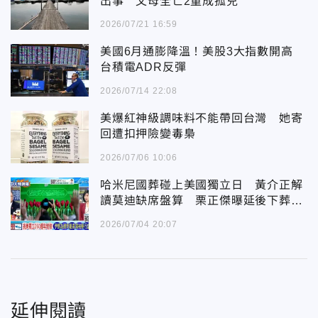
出事 父母全亡2童成孤兒
2026/07/21 16:59
美國6月通膨降溫！美股3大指數開高
台積電ADR反彈
2026/07/14 22:08
美爆紅神級調味料不能帶回台灣 她寄
回遭扣押險變毒梟
2026/07/06 10:06
哈米尼國葬碰上美國獨立日 黃介正解
讀莫迪缺席盤算 栗正傑曝延後下葬三
大關鍵
2026/07/04 20:07
延伸閱讀