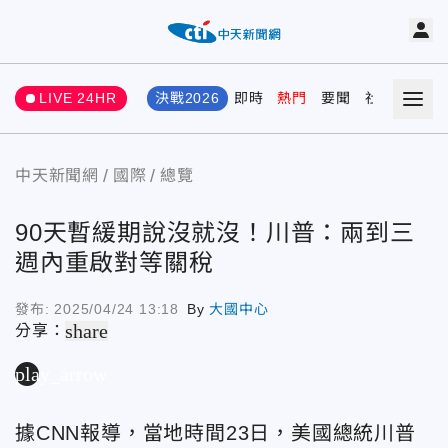
LIVE 24HR
決戰2026
即時
熱門
要聞
社會
娛樂
中天新聞網
國際
總覽
90天暫緩期說沒就沒！川普：兩到三
週內重啟對等關稅
發布:
2025/04/24 13:18
By
大國中心
share
分享：
play_arrow
據CNN報導，當地時間23日，美國總統川普