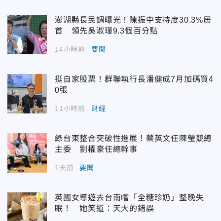
澎湖縣長民調曝光！陳振中支持度30.3%居
首 領先吳淑瑾9.3個百分點
14小時前
要聞
挺自家股票！群聯執行長潘健成7月加碼買4
0張
11小時前
財經
綠台東整合突破性進展！蔡英文任陳瑩競總
主委 劉櫂豪任總幹事
1天前
要聞
英國女導遊去台南嚐「全糖珍奶」整晚失
眠！ 她笑道：天大的錯誤