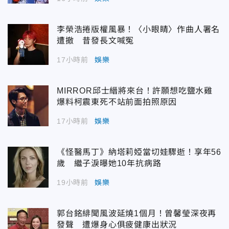
李榮浩捲版權風暴！〈小眼睛〉作曲人署名
遭撤 昔發長文喊冤
17小時前
娛樂
MIRROR邱士縉將來台！許願想吃鹽水雞
爆料柯震東死不站前面拍照原因
17小時前
娛樂
《怪醫馬丁》納塔莉婭當切娃驟逝！享年56
歲 繼子淚曝她10年抗病路
19小時前
娛樂
郭台銘緋聞風波延燒1個月！曾馨瑩深夜再
發聲 遭爆身心俱疲健康出狀況