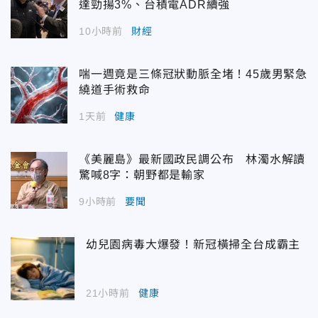
達勁揚3%、台積電ADR續強
10小時前
財經
喘一週竟是三條冠狀動脈全堵！45歲男緊急
繞道手術救命
1天前
健康
《美麗島》最新國政民調公布 林濁水解讀
驚喊8字：朝野都是輸家
9小時前
要聞
幼兒園病毒大爆發！新冠橫掃全台成霸主
21小時前
健康