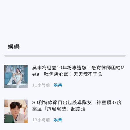
娛樂
吳申梅經營10年粉專遭駭！急寄律師函給M
eta 吐焦慮心聲：天天魂不守舍
11小時前
娛樂
SJ利特錄節目出包誤導隊友 神童頂37度
高溫「趴瑜珈墊」超崩潰
13小時前
娛樂