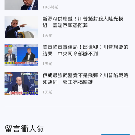
19小時前
斷源AI供應鏈！川普擬封殺大陸光模
組 雲端巨頭恐陪葬
1天前
美軍陷軍事僵局！邱世卿：川普想要的
結果 中央司令部辦不到
1天前
伊朗最強武器竟不是飛彈？川普陷戰略
死胡同 郭正亮揭關鍵
1天前
留言衝人氣