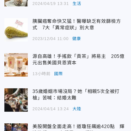
2024/04/19 13:31
生活
胰臟癌奪命快又猛！醫曝缺乏有效篩檢方
式 7大「異常症狀」別大意
2023/12/04 11:00
健康
源自高雄！手搖飲「貢茶」將易主 205億
元出售美國貝恩資本
13小時前
國際
35歲婚姻市場沒局？她「相親5次全被打
槍」苦喊：結婚太難
2024/04/14 13:24
大陸
美股開盤全面走高！道瓊狂飆逾420點 輝