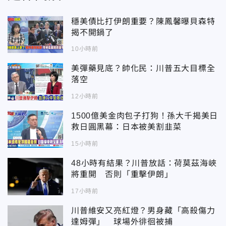
穩美債比打伊朗重要？陳鳳馨曝貝森特
揭不開鍋了
10小時前
美彈藥見底？帥化民：川普五大目標全
落空
12小時前
1500億美金肉包子打狗！孫大千揭美日
救日圓黑幕：日本被美割韭菜
15小時前
48小時有結果？川普放話：荷莫茲海峽
將重開 否則「重擊伊朗」
17小時前
川普維安又亮紅燈？男身藏「高殺傷力
達姆彈」 球場外徘徊被捕