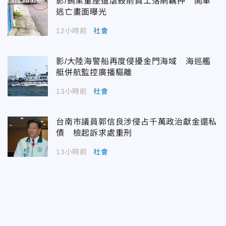
影/鎢業董座遭虐殺前員工落網羈押 開車
逃亡畫面曝光
12小時前
社會
影/大陸海警船再度侵擾金門海域 海巡艦
艇併航監控廣播驅離
13小時前
社會
台南市議員郭信良涉侵占千萬政治獻金還私
債 檢起訴求處重刑
13小時前
社會