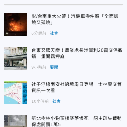
影/台南重大火警！汽機車零件廠「全面燃
燒又延燒」
6分鐘前
社會
台東又驚天變！農業處長涉圖利20萬交保撤
銷 重開羈押庭
9小時前
要聞
社子浮線南安社遶境周日登場 士林警交管
資訊一次看
10小時前
社會
新北樹林小狗頂樓墜落慘死 飼主疏失遭動
保處開罰1萬5