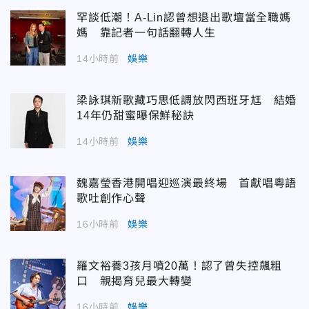
罕談低潮！A-Lin認曾想退出歌壇當全職媽
媽 靠記者一句話翻轉人生
14小時前
娛樂
梁詠琪新歌藏巧思低調放閃西班牙尪 結婚
14年仍甜蜜曝保鮮秘訣
14小時前
娛樂
魏嘉瑩香港開唱迎巡演最終場 首獻唱粵語
歌吐創作心聲
16小時前
娛樂
羅文裕養3孩月噴20萬！認了曾失控飆粗
口 親揭育兒最大轉變
16小時前
娛樂