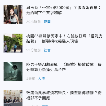
周玉蔻「坐牢+賠2000萬」？張淑娟親曝：
她約喝下午茶求和解
20小時前
要聞
桃園85歲婦慘死家中！右臉被打爛「僅剩皮
黏著」 斷裂拐杖揭駭人現場
59分鐘前
社會
陸男手搓AI劇暴紅！《歸墟》播放破億 每
分鐘算力燒掉近萬台幣
1天前
大陸
致癌油風暴狂燒石崇良、姜至剛傳請辭？衛
福部不予回應