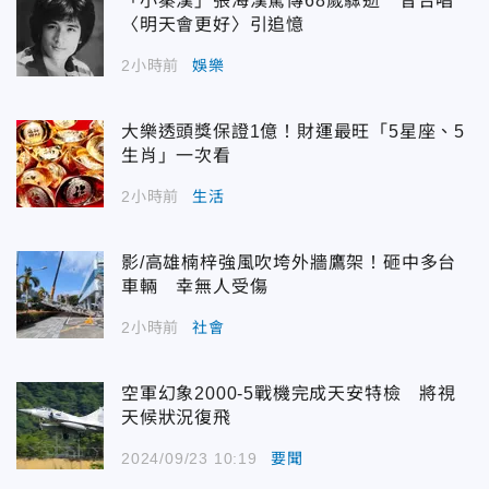
「小秦漢」張海漢驚傳68歲驟逝 昔合唱
〈明天會更好〉引追憶
2小時前
娛樂
大樂透頭獎保證1億！財運最旺「5星座、5
生肖」一次看
2小時前
生活
影/高雄楠梓強風吹垮外牆鷹架！砸中多台
車輛 幸無人受傷
2小時前
社會
空軍幻象2000-5戰機完成天安特檢 將視
天候狀況復飛
2024/09/23 10:19
要聞