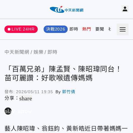
LIVE 24HR
決戰2026
即時
熱門
要聞
社會
娛樂
中天新聞網
娛樂
即時
「百萬兄弟」陳孟賢、陳昭瑋同台！
苗可麗讚：好歌喉遺傳媽媽
發布:
2026/05/11 19:35
By
郭竹倩
share
分享：
play_arrow
藝人陳昭瑋、翁鈺鈞、黃新皓近日帶著媽媽一