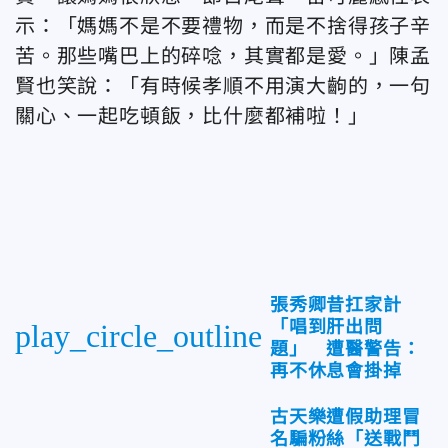
示：「媽媽不是不要禮物，而是不捨得孩子辛
苦。那些嘴巴上的碎唸，其實都是愛。」陳孟
賢也笑說：「有時候孝順不用演大齣的，一句
關心、一起吃頓飯，比什麼都補啦！」
張秀卿昔扛家計
「唱到肝出問
play_circle_outline
題」 遭醫警告：
再不休息會掛掉
古天樂遭假助理冒
名騙粉絲「送戰鬥