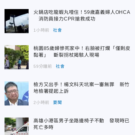
火鍋店吃龍蝦丸噎住！59歲嘉義婦人OHCA
消防員接力CPR搶救成功
1小時前
社會
桃園85歲婦慘死家中！右臉被打爛「僅剩皮
黏著」 斷裂拐杖揭駭人現場
59分鐘前
社會
檢方又出手！楊文科天坑案一審無罪 新竹
地檢署提起上訴
2小時前
要聞
高雄小港區男子坐路邊椅子不動 發現時已
死亡多時