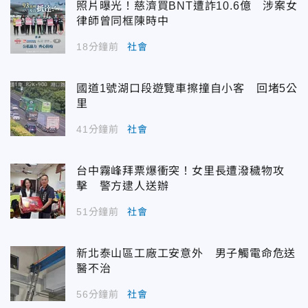
照片曝光！慈濟買BNT遭詐10.6億 涉案女
律師曾同框陳時中
18分鐘前
社會
國道1號湖口段遊覽車擦撞自小客 回堵5公
里
41分鐘前
社會
台中霧峰拜票爆衝突！女里長遭潑穢物攻
擊 警方逮人送辦
51分鐘前
社會
新北泰山區工廠工安意外 男子觸電命危送
醫不治
56分鐘前
社會