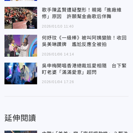
歌手陳孟賢遭疑整形！親揭「進廠維
修」原因 許願幫金曲歌后伴舞
2026/01/10 11:40
何妤玟《一級棒》被叫阿姨變臉！收回
吳美琳讚牌 尷尬反應全被拍
2026/01/06 14:14
吳申梅開唱香港總裁尪愛相隨 台下緊
盯老婆「滿滿愛意」超閃
2026/01/04 17:26
延伸閱讀