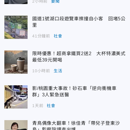
2小時前
要聞
國道1號湖口段遊覽車擦撞自小客 回堵5公
里
41分鐘前
社會
限時優惠！超商拿鐵買2送2 大杯特濃美式
最低39元開喝
10小時前
生活
影/桃園重大事故！砂石車「逆向衝機車
群」3人緊急送醫
1天前
社會
青鳥偶像大翻車！徐佳青「帶兒子登東沙
島」監察院調查出爐