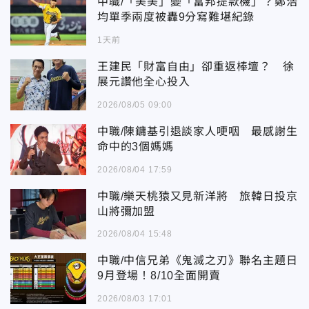
中職/「美美」變「富邦提款機」？鄭浩
均單季兩度被轟9分寫難堪紀錄
1天前
王建民「財富自由」卻重返棒壇？ 徐
展元讚他全心投入
2026/08/05 09:00
中職/陳鏞基引退談家人哽咽 最感謝生
命中的3個媽媽
2026/08/04 17:59
中職/樂天桃猿又見新洋將 旅韓日投京
山將彌加盟
2026/08/04 15:48
中職/中信兄弟《鬼滅之刃》聯名主題日
9月登場！8/10全面開賣
2026/08/03 17:01