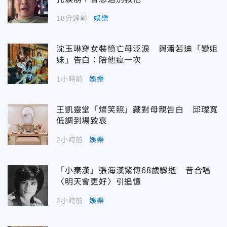
18分鐘前
娛樂
沈玉琳穿女裝憶亡母泛淚 與潘若迪「變姐
妹」告白：陪他瘋一次
1小時前
娛樂
王凱靈堂「燦笑照」藏對母親告白 邱瓈寬
低調到場致哀
2小時前
娛樂
「小秦漢」張海漢驚傳68歲驟逝 昔合唱
〈明天會更好〉引追憶
2小時前
娛樂