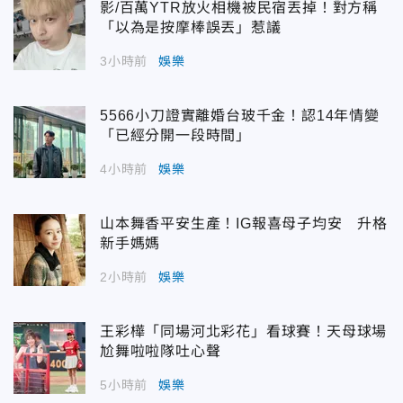
影/百萬YTR放火相機被民宿丟掉！對方稱
「以為是按摩棒誤丟」惹議
3小時前
娛樂
5566小刀證實離婚台玻千金！認14年情變
「已經分開一段時間」
4小時前
娛樂
山本舞香平安生產！IG報喜母子均安 升格
新手媽媽
2小時前
娛樂
王彩樺「同場河北彩花」看球賽！天母球場
尬舞啦啦隊吐心聲
5小時前
娛樂