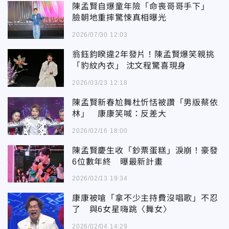
陳孟賢自爆童年險「命喪哥哥手下」
臉朝地重摔驚悚真相曝光
2026/07/30 12:03
翁鈺鈞睽違2年發片！陳孟賢爆笑親挑
「豹紋內衣」 沈文程驚喜現身
2026/03/23 12:18
陳孟賢新春尬舞杜忻恬被讚「男版蔡依
林」 康康笑喊：反差大
2026/02/16 18:00
陳孟賢慶生收「鈔票蛋糕」淚崩！豪發
6位數年終 曝最新計畫
2026/02/13 19:34
康康被嗆「拿不少主持費沒唱歌」不忍
了 與6女星嗨跳〈舞女〉
2026/02/04 14:29