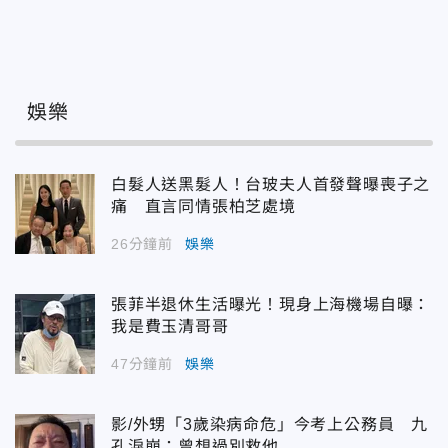
娛樂
白髮人送黑髮人！台玻夫人首發聲曝喪子之
痛 直言同情張柏芝處境
26分鐘前
娛樂
張菲半退休生活曝光！現身上海機場自曝：
我是費玉清哥哥
47分鐘前
娛樂
影/外甥「3歲染病命危」今考上公務員 九
孔淚崩：曾想過別救他