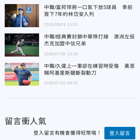
中職/富邦悍將一口氣下放5球員 季前
簽下7年約林岱安入列
2026/08/03 13:01
中職/經典賽封鎖中華隊打線 澳洲左投
杰克加盟中信兄弟
2026/07/30 13:20
中職/久違上一軍卻在練習時受傷 黃恩
賜阿基里斯腱斷裂動刀
2026/07/30 08:31
留言衝人氣
登入留言有機會獲得旺幣哦！
登入留言