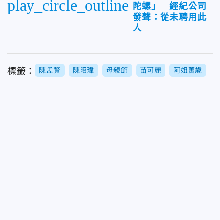
play_circle_outline
陀螺」 經紀公司
發聲：從未聘用此
人
標籤：
陳孟賢
陳昭瑋
母親節
苗可麗
阿姐萬歲