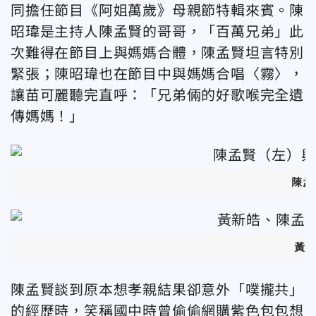
同擔任節目《阿姐萬歲》母親節特輯來賓。陳
昭瑋是主持人
陳孟賢的哥哥，「百萬兄弟」此
次難得在節目上與媽媽
合體，
陳孟賢坦言特別
緊張
；陳昭瑋也在節目中與媽媽合唱〈霧〉，
讓苗可麗聽完直呼：「兄弟倆的好歌喉完全遺
傳媽媽！」
陳孟
黃
陳孟賢談到原本想孝親結果卻意外「噗攏共」
的經歷時，笑稱
國中時曾偷偷網購紫色包包想