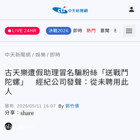
LIVE 24HR
決戰2026
即時
熱門
要聞
社會
娛樂
中天新聞網
娛樂
即時
古天樂遭假助理冒名騙粉絲「送戰鬥
陀螺」 經紀公司發聲：從未聘用此
人
發布:
2026/05/11 16:07
By
郭竹倩
share
分享：
play_arrow