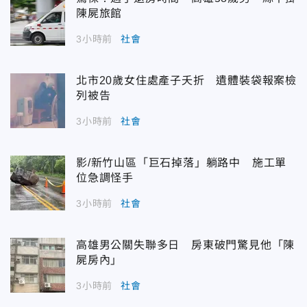
陳屍旅館
3小時前
社會
北市20歲女住處產子夭折 遺體裝袋報案檢
列被告
3小時前
社會
影/新竹山區「巨石掉落」躺路中 施工單
位急調怪手
3小時前
社會
高雄男公關失聯多日 房東破門驚見他「陳
屍房內」
3小時前
社會