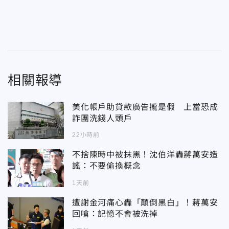
相關報導
美化帳戶助貸款廣告攏是假 上當恐成
詐團洗錢人頭戶
22小時前
不捨陳時中被抹黑！沈伯洋轟蔣萬安造
謠：不要偷換概念
1天前
遭謝金河痛心轟「顛倒黑白」！蔣萬安
回嗆：記憶不會被洗掉