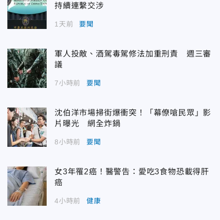
持續連繫交涉
1天前
要聞
軍人投敵、酒駕毒駕修法加重刑責 週三審
議
7小時前
要聞
沈伯洋市場掃街爆衝突！「幕僚嗆民眾」影
片曝光 網全炸鍋
8小時前
要聞
女3年罹2癌！醫警告：愛吃3食物恐載得肝
癌
4小時前
健康