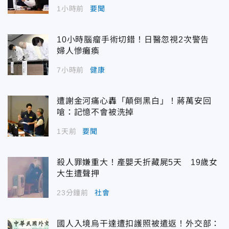
1小時前
要聞
10小時腦瘤手術切錯！日醫忽視2次警告
婦人慘癱瘓
7小時前
健康
遭謝金河痛心轟「顛倒黑白」！蔣萬安回
嗆：記憶不會被洗掉
1天前
要聞
殺人罪嫌重大！產嬰夭折藏屍5天 19歲女
大生遭聲押
23分鐘前
社會
國人入境烏干達遭扣護照被遣返！外交部：