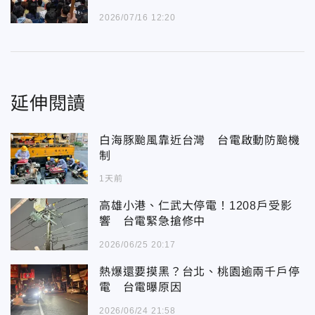
2026/07/16 12:20
延伸閱讀
白海豚颱風靠近台灣 台電啟動防颱機
制
1天前
高雄小港、仁武大停電！1208戶受影
響 台電緊急搶修中
2026/06/25 20:17
熱爆還要摸黑？台北、桃園逾兩千戶停
電 台電曝原因
2026/06/24 21:58