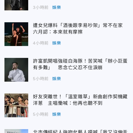
3小時前
娛樂
遭女兒爆料「酒後跟李易吵架」常不在家
六月認：本來就有摩擦
4小時前
娛樂
許富凱開唱強碰白海豚！苦笑喊「辦小巨蛋
有多難」 思念亡父忍不住淚崩
5小時前
娛樂
好友突離世！「溫室雜草」新曲創作契機藏
洋蔥 主唱慟喊：他再也聽不到
5小時前
娛樂
北市傳經紀人強吻女藝人噁喊「我又沒伸舌