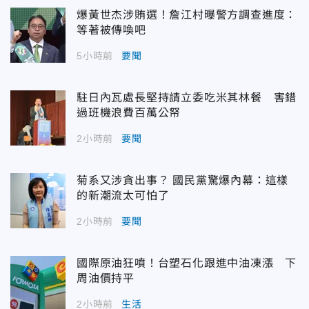
爆黃世杰涉賄選！詹江村曝警方調查進度：
等著被傳喚吧
5小時前
要聞
駐日內瓦處長堅持請立委吃米其林餐 害錯
過班機浪費百萬公帑
2小時前
要聞
菊系又涉貪出事？ 國民黨驚爆內幕：這樣
的新潮流太可怕了
2小時前
要聞
國際原油狂噴！台塑石化跟進中油凍漲 下
周油價持平
2小時前
生活