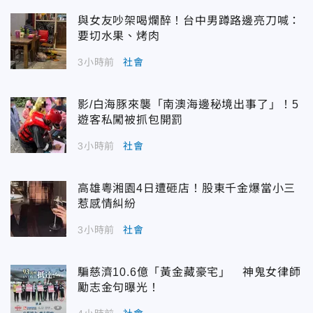
與女友吵架喝爛醉！台中男蹲路邊亮刀喊：
要切水果、烤肉
3小時前
社會
影/白海豚來襲「南澳海邊秘境出事了」！5
遊客私闖被抓包開罰
3小時前
社會
高雄粵湘園4日遭砸店！股東千金爆當小三
惹感情糾紛
3小時前
社會
騙慈濟10.6億「黃金藏豪宅」 神鬼女律師
勵志金句曝光！