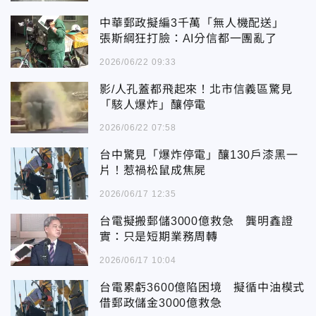
中華郵政擬編3千萬「無人機配送」
張斯綱狂打臉：AI分信都一團亂了
2026/06/22 09:33
影/人孔蓋都飛起來！北市信義區驚見
「駭人爆炸」釀停電
2026/06/22 07:58
台中驚見「爆炸停電」釀130戶漆黑一
片！惹禍松鼠成焦屍
2026/06/17 12:35
台電擬搬郵儲3000億救急 龔明鑫證
實：只是短期業務周轉
2026/06/17 10:04
台電累虧3600億陷困境 擬循中油模式
借郵政儲金3000億救急