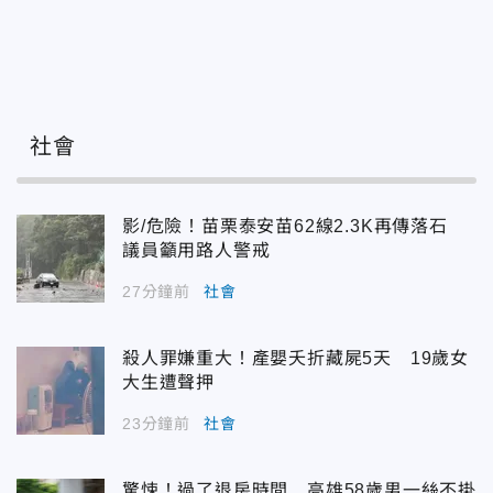
社會
影/危險！苗栗泰安苗62線2.3K再傳落石
議員籲用路人警戒
27分鐘前
社會
殺人罪嫌重大！產嬰夭折藏屍5天 19歲女
大生遭聲押
23分鐘前
社會
驚悚！過了退房時間 高雄58歲男一絲不掛