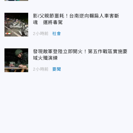
影/父親節噩耗！台南逆向輾扁人車害斷
魂 運將毒駕
2小時前
社會
發現敵軍登陸立即開火！第五作戰區實施要
域火殲演練
2小時前
要聞