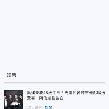
娛樂
吳建豪慶48歲生日！周渝民苦練吉他獻唱送
驚喜 阿信感性告白
19分鐘前
娛樂