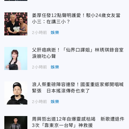
姜厚任發12點聲明護愛！駁小24歲女友當
小三：在講三小？
2小時前
娛樂
父肝癌病逝！「仙界口譯姐」林琇琪錄音室
淚崩吐心聲
2小時前
娛樂
浪人祭重磅陣容連發！國蛋重返家鄉開唱喊
緊張 日本搖滾傳奇也來了
2小時前
娛樂
周興哲出道12年自爆靈感枯竭 新歌遭退件
3次「靠東京一台琴」神救援