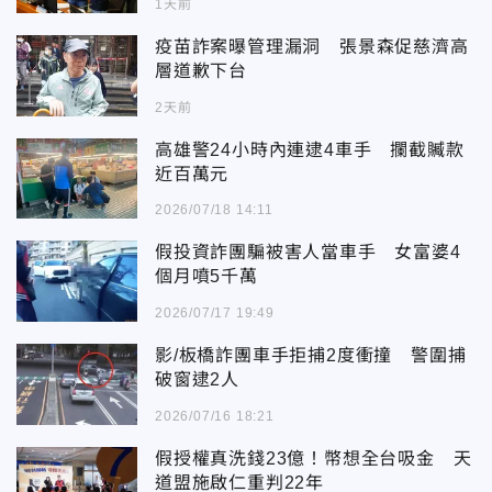
1天前
疫苗詐案曝管理漏洞 張景森促慈濟高
層道歉下台
2天前
高雄警24小時內連逮4車手 攔截贓款
近百萬元
2026/07/18 14:11
假投資詐團騙被害人當車手 女富婆4
個月噴5千萬
2026/07/17 19:49
影/板橋詐團車手拒捕2度衝撞 警圍捕
破窗逮2人
2026/07/16 18:21
假授權真洗錢23億！幣想全台吸金 天
道盟施啟仁重判22年