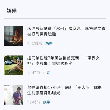
娛樂
禾浩辰新劇遭「水刑」險窒息 暴瘦變文青
被打到鼻青臉腫
28分鐘前
娛樂
控同業性騷7年風波後首更新 「車界女
神」李冠儀：重返駕駛座
1小時前
生活
曾連續直播17小時！網紅「肥大叔」驟逝
生前激瘦身形曝光
2小時前
娛樂