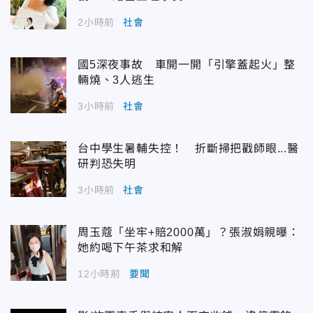
2小時前
社會
國5深夜事故 車開一開「引擎蓋起火」整
輛燒、3人逃生
3小時前
社會
台中學生暑輔失控！ 折斷掃把戳師眼...醫
研判恐失明
3小時前
社會
周玉蔻「坐牢+賠2000萬」？張淑娟親曝：
她約喝下午茶求和解
12小時前
要聞