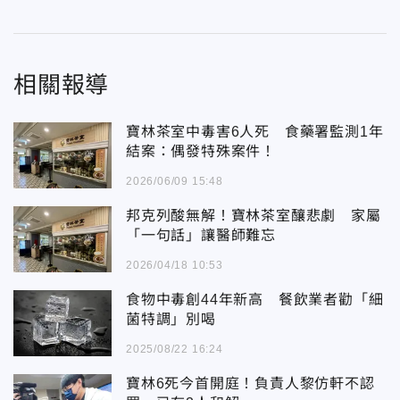
相關報導
寶林茶室中毒害6人死 食藥署監測1年
結案：偶發特殊案件！
2026/06/09 15:48
邦克列酸無解！寶林茶室釀悲劇 家屬
「一句話」讓醫師難忘
2026/04/18 10:53
食物中毒創44年新高 餐飲業者勸「細
菌特調」別喝
2025/08/22 16:24
寶林6死今首開庭！負責人黎仿軒不認