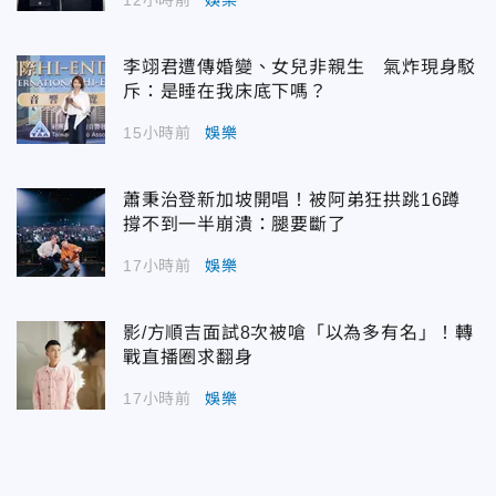
李翊君遭傳婚變、女兒非親生 氣炸現身駁
斥：是睡在我床底下嗎？
15小時前
娛樂
蕭秉治登新加坡開唱！被阿弟狂拱跳16蹲
撐不到一半崩潰：腿要斷了
17小時前
娛樂
影/方順吉面試8次被嗆「以為多有名」！轉
戰直播圈求翻身
17小時前
娛樂