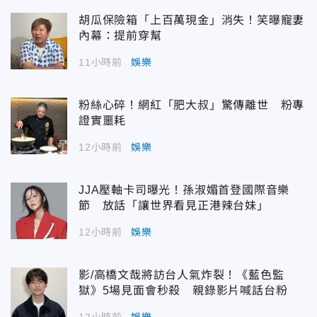
胡瓜保險箱「上百萬現金」消失！笑曝寵妻
內幕：提前穿幫
11小時前
娛樂
粉絲心碎！網紅「肥大叔」驚傳離世 粉專
證實噩耗
12小時前
娛樂
JJA壓軸卡司曝光！孫淑媚首登國際音樂
節 放話「讓世界看見正港辣台妹」
12小時前
娛樂
影/高橋文哉將訪台人氣炸裂！《藍色監
獄》5場見面會秒殺 親錄影片喊話台粉
12小時前
娛樂