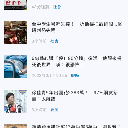
48分鐘前
社會
台中學生暑輔失控！ 折斷掃把戳師眼...醫
研判恐失明
3小時前
社會
6旬翁心臟「停止90分鐘」復活！他醒來揭
死後世界 嘆：很恐怖…
2022/10/17 10:55
即時
徐佳青5年出國花2383萬！ 97%網友怒
轟：太離譜
3小時前
要聞
賴清德承諾社宅13萬戶變3萬戶！劉世芳：