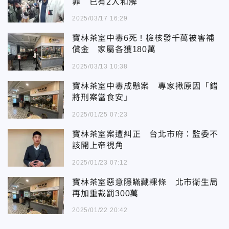
罪 已有2人和解
2025/03/17 16:29
寶林茶室中毒6死！檢核發千萬被害補
償金 家屬各獲180萬
2025/03/13 10:38
寶林茶室中毒成懸案 專家揪原因「錯
將刑案當食安」
2025/01/25 07:23
寶林茶室案遭糾正 台北市府：監委不
該開上帝視角
2025/01/23 07:12
寶林茶室惡意隱瞞藏粿條 北市衛生局
再加重裁罰300萬
2025/01/22 20:42