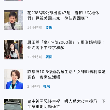
花2383萬公帑出國47趟 春節「就地休
假」探親美國夫家？徐佳青回應了
16小時前
要聞
周玉蔻「坐牢+賠2000萬」？張淑娟親曝：
她約喝下午茶求和解
12小時前
要聞
詐慈濟10.6億過名媛生活！女律師賓利接送
賓客 奢豪生活曝
2小時前
社會
台中神岡恐怖車禍！婦人遭大貨車撞飛 下
半身重創明顯死亡