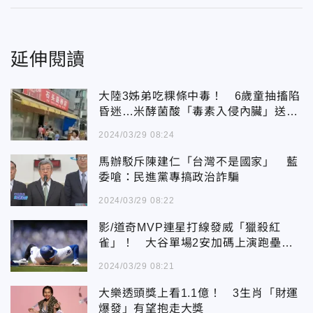
延伸閱讀
大陸3姊弟吃粿條中毒！ 6歲童抽搐陷
昏迷…米酵菌酸「毒素入侵內臟」送醫
亡
2024/03/29 08:24
馬辦駁斥陳建仁「台灣不是國家​​」 藍
委嗆：民進黨專搞政治詐騙
2024/03/29 08:22
影/道奇MVP連星打線發威「獵殺紅
雀」！ 大谷單場2安加碼上演跑壘跑
過頭
2024/03/29 08:21
大樂透頭獎上看1.1億！ 3生肖「財運
爆發」有望抱走大獎