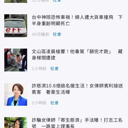
台中神岡恐怖車禍！婦人遭大貨車撞飛 下
半身重創明顯死亡
48分鐘前
社會
文山區凌晨槍響！他毒駕「篩完才跑」 藏
身梯間遭逮
2小時前
社會
詐慈濟10.6億過名媛生活！女律師賓利接送
賓客 奢豪生活曝
2小時前
社會
詐騙女律師「寄生慈濟」手法曝！打志工名
號 一路當上理事長