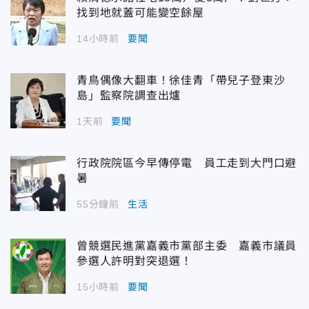
找到地就蓋可能變空餘屋
14小時前
要聞
青鳥偶像大翻車！徐佳青「帶兒子登東沙
島」監察院調查出爐
1天前
要聞
行政院院區今早傳停電 員工走到大門口避
暑
55分鐘前
生活
曾競選民進黨嘉義市黨部主委 嘉義市議員
參選人許明對突退選！
15小時前
要聞