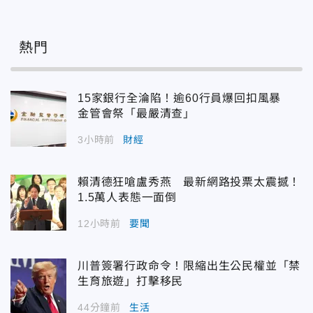
熱門
15家銀行全淪陷！逾60行員爆回扣風暴
金管會祭「最嚴清查」
3小時前
財經
賴清德狂嗆盧秀燕 最新網路投票太震撼！
1.5萬人表態一面倒
12小時前
要聞
川普簽署行政命令！限縮出生公民權並「禁
生育旅遊」打擊移民
44分鐘前
生活