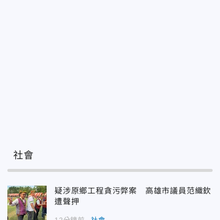
社會
疑涉原鄉工程貪污弊案 高雄市議員范織欽
遭聲押
12分鐘前
社會