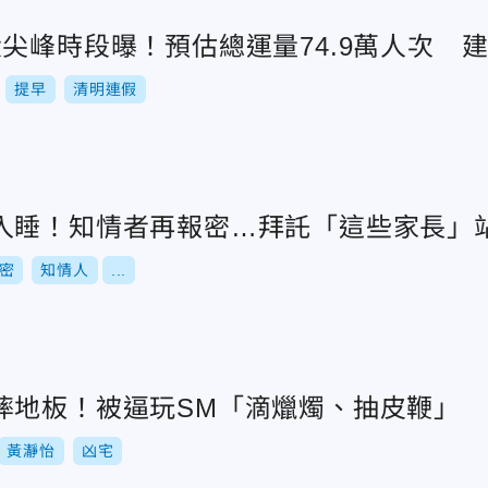
尖峰時段曝！預估總運量74.9萬人次 
提早
清明連假
入睡！知情者再報密…拜託「這些家長」
密
知情人
...
摔地板！被逼玩SM「滴爉燭、抽皮鞭」
黃瀞怡
凶宅