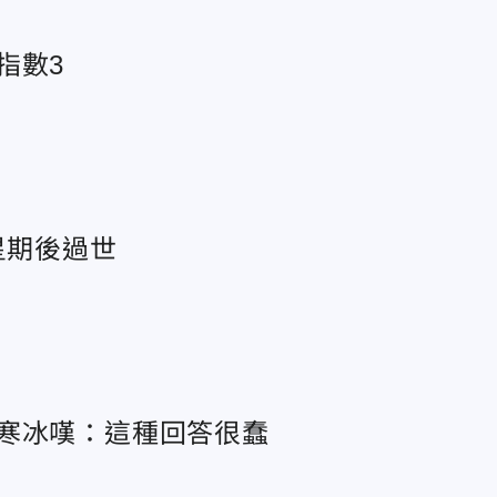
指數3
星期後過世
寒冰嘆：這種回答很蠢