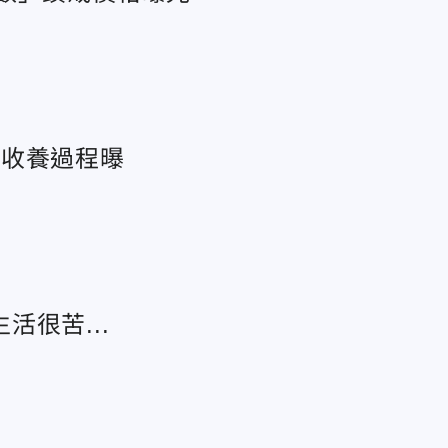
母收養過程曝
很苦...