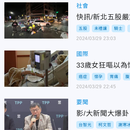
社會
快訊/新北五股
五股
未禮讓
騎士
2024/03/29 23:03
國際
33歲女狂嘔以為
癌症
懷孕
胃痛
腹
2024/03/29 22:45
要聞
影/大新聞大爆
台智光
柯文哲
謝寒