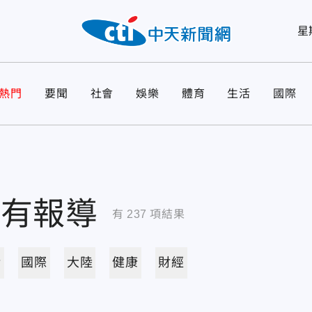
星
熱門
要聞
社會
娛樂
體育
生活
國際
所有報導
有
237
項結果
活
國際
大陸
健康
財經