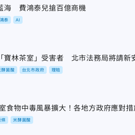
場藍海 費鴻泰兒搶百億商機
鴻泰
AI
「寶林茶室」受害者 北市法務局將請新
米酵菌酸
台北市政府
理賠
茶室食物中毒風暴擴大！各地方政府應對措
粄條
米酵菌酸