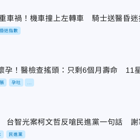
嚴重車禍！機車撞上左轉車 騎士送醫昏迷
昏迷指數
懷孕！醫檢查搖頭：只剩6個月壽命 11
脹
孕吐
...
卦 台智光案柯文哲反嗆民進黨一句話 謝
冰
民進黨