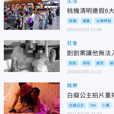
生活
桃機清明連假6大
桃機
運量
尖峰時段
2024/03/29 21:49
社會
剴剴案讓他無法
剴剴
保母
虐死
秘
2024/03/29 21:23
娛樂
白癡公主拍片重
白癡公主
SM
小薰