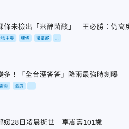
粿條未檢出「米酵菌酸」 王必勝：仍高
食物中毒
粿條
衛福部
...
變多！「全台溼答答」降雨最強時刻曝
雷雨
溫度
...
媛28日凌晨逝世 享嵩壽101歲