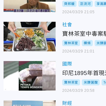
齊邦媛
巨流河
享嵩
2024/03/29 21:05
社會
寶林茶室中毒案
寶林茶室
粿條
米酵
2024/03/29 21:01
國際
印尼1895年
寶林茶室
米酵菌酸
T
2024/03/29 20:58
財經