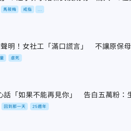
馬筱梅
戒指
...
點聲明！女社工「滿口謊言」 不讓原保
童
虐死
心話「如果不能再見你」 告白五萬粉：生活
回到那一天
25週年