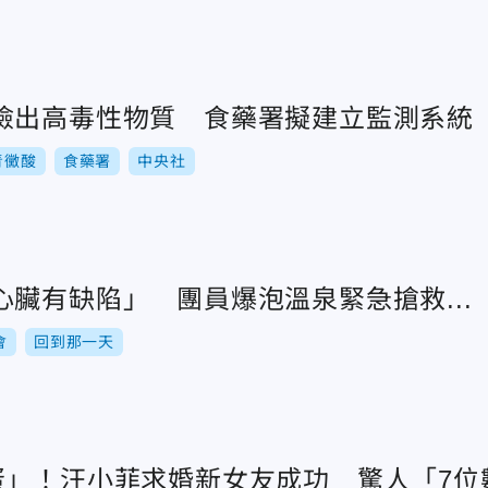
檢出高毒性物質 食藥署擬建立監測系統
青黴酸
食藥署
中央社
心臟有缺陷」 團員爆泡溫泉緊急搶救...
會
回到那一天
蛋」！汪小菲求婚新女友成功 驚人「7位