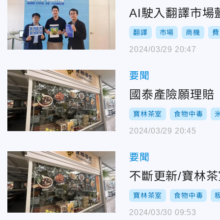
AI駛入翻譯市
翻譯
市場
商機
費
2024/03/29 20:47
要聞
國泰產險願理賠
寶林茶室
食物中毒
2024/03/29 20:45
要聞
不斷更新/寶林
寶林茶室
食物中毒
2024/03/30 09:53