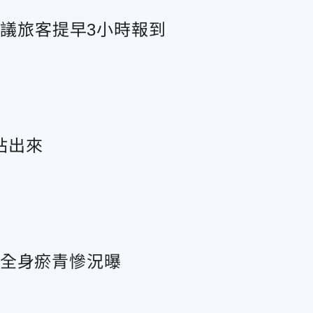
建議旅客提早3小時報到
站出來
 全身瘀青慘況曝