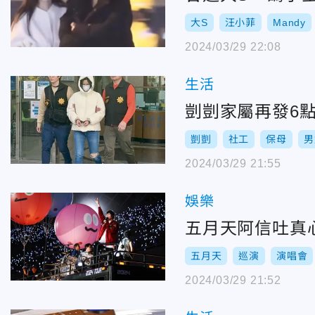
大S
汪小菲
Mandy
2024/03/29 22:08
生活
剴剴家屬再發6
剴剴
社工
保母
男
2024/03/29 21:55
娛樂
五月天阿信吐真
五月天
巡演
演唱會
2024/03/29 21:52