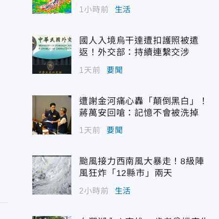
1小時前
生活
國人入境烏干達遭扣護照被遣
返！外交部：持續連繫交涉
1天前
要聞
遭謝金河痛心轟「顛倒黑白」！
蔣萬安回嗆：記憶不會被洗掉
1天前
要聞
颱風接力西南風大暴走！8級陣
風狂炸「12縣市」兩天
2小時前
生活