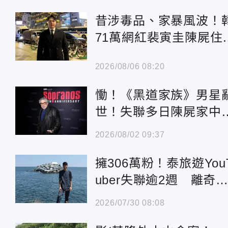
昔涉毒品、家暴風波！
71萬網紅裴寅圭陳屍住
處 享年36歲
2026/08/06 08:20
慟！《黑道家族》男星
世！失聯多日陳屍家
享壽80歲
2026/08/02 09:37
擁306萬粉！泰旅遊You
uber失聯逾2週 離奇
屍飯店
2026/07/30 08:08