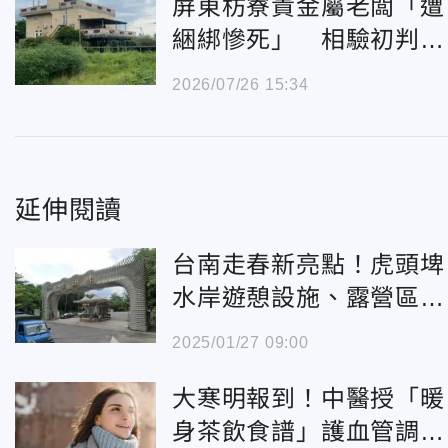
屏東枋寮貴金屬老闆「遭
綑綁慘死」 相驗初判失
血過多
2026/07/26 15:34
延伸閱讀
台南走春新亮點！虎頭埤
水岸遊憩設施、露營區開
箱
2025/01/27 09:00
大寒明報到！中醫授「暖
身茶飲食譜」護血管調理