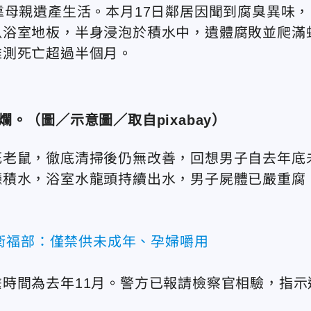
靠母親遺產生活。本月17日鄰居因聞到腐臭異味，
臥浴室地板，半身浸泡於積水中，遺體腐敗並爬滿
推測死亡超過半個月。
。（圖／示意圖／取自pixabay）
死老鼠，徹底清掃後仍無改善，回想男子自去年底
廳積水，浴室水龍頭持續出水，男子屍體已嚴重腐
衛福部：僅禁供未成年、孕婦嚼用
時間為去年11月。警方已報請檢察官相驗，指示