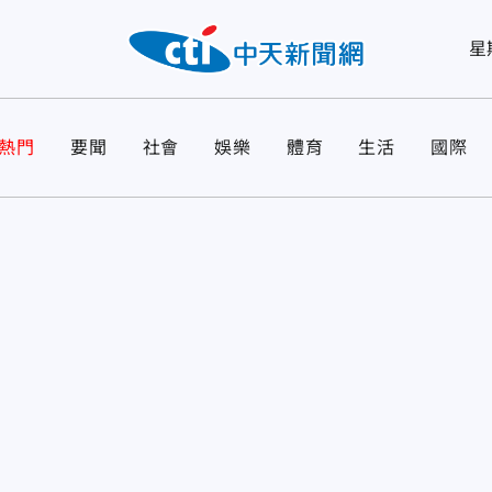
星
熱門
要聞
社會
娛樂
體育
生活
國際