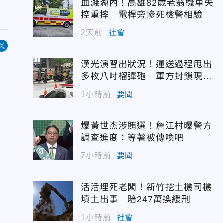
血濺湖內！高雄82歲老翁機車失
控重摔 電桿旁慘死檢警相驗
2天前
社會
漢光演習出狀況！運送過程甩出
多枚八吋榴彈砲 軍方封鎖現場
緊急處理
1小時前
要聞
爆黃世杰涉賄選！詹江村曝警方
調查進度：等著被傳喚吧
7小時前
要聞
活活埋死老闆！新竹挖土機司機
填土出事 賠247萬換緩刑
1小時前
社會