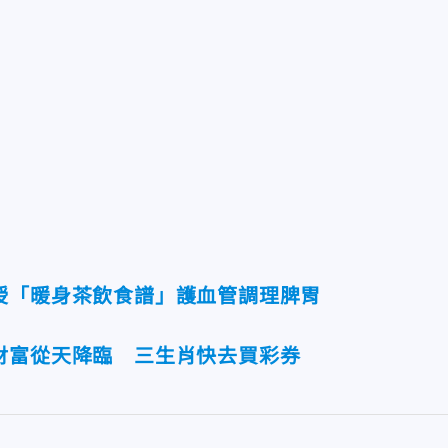
授「暖身茶飲食譜」護血管調理脾胃
財富從天降臨 三生肖快去買彩券