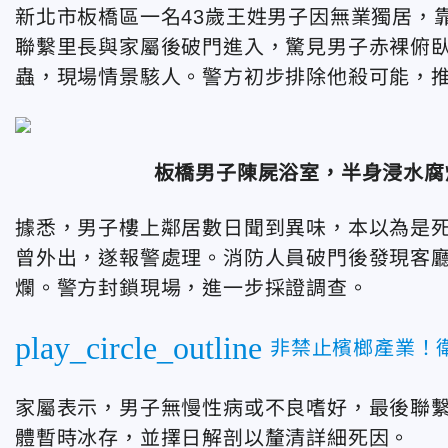
新北市板橋區一名43歲王姓男子因無業獨居，
聯繫里長與家屬後破門進入，驚見男子赤裸俯
蟲，現場情景駭人。警方初步排除他殺可能，
板橋男子陳屍浴室，半身浸水腐爛
據悉，男子樓上鄰居數日聞到異味，本以為是
曾外出，遂報警處理。消防人員破門後發現客
爛。警方封鎖現場，進一步採證調查。
play_circle_outline
非禁止檳榔產業！
家屬表示，男子無慢性病或不良嗜好，最後聯繫
體暫時冰存，並擇日解剖以釐清詳細死因。