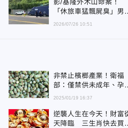
影/基隆外木山命案！
「休旅車猛飄屍臭」男
駛氣絕多時
2026/07/26 10:51
非禁止檳榔產業！衛福
部：僅禁供未成年、孕
嚼用
2025/01/19 16:37
逆襲人生在今天！財富
天降臨 三生肖快去買