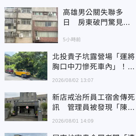
高雄男公關失聯多
日 房東破門驚見他
「陳屍房內」
5小時前
北投貴子坑露營場「運將
胸口中刀慘死車內」！初
判無外力介入
2026/08/02 13:07
新店戒治所員工宿舍傳死
訊 管理員被發現「陳屍
房內」
2026/08/01 14:09