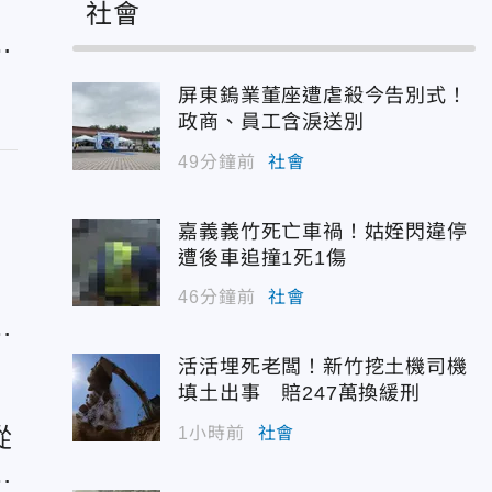
社會
駕
屏東鎢業董座遭虐殺今告別式！
政商、員工含淚送別
49分鐘前
社會
嘉義義竹死亡車禍！姑姪閃違停
遭後車追撞1死1傷
46分鐘前
社會
婦
活活埋死老闆！新竹挖土機司機
填土出事 賠247萬換緩刑
從
1小時前
社會
彩