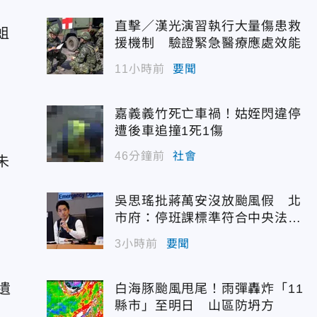
直擊／漢光演習執行大量傷患救
蛆
援機制 驗證緊急醫療應處效能
11小時前
要聞
嘉義義竹死亡車禍！姑姪閃違停
遭後車追撞1死1傷
46分鐘前
社會
未
吳思瑤批蔣萬安沒放颱風假 北
市府：停班課標準符合中央法
規！
3小時前
要聞
遺
白海豚颱風甩尾！雨彈轟炸「11
縣市」至明日 山區防坍方