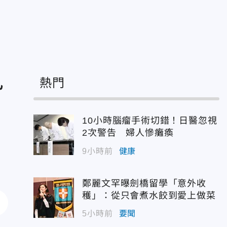
見
熱門
10小時腦瘤手術切錯！日醫忽視
2次警告 婦人慘癱瘓
9小時前
健康
鄭麗文罕曝劍橋留學「意外收
穫」：從只會煮水餃到愛上做菜
5小時前
要聞