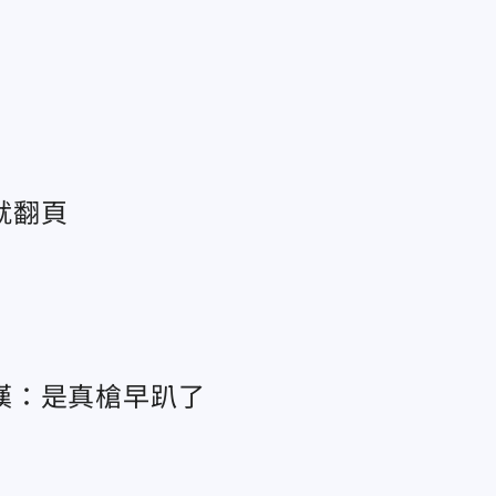
就翻頁
嘆：是真槍早趴了