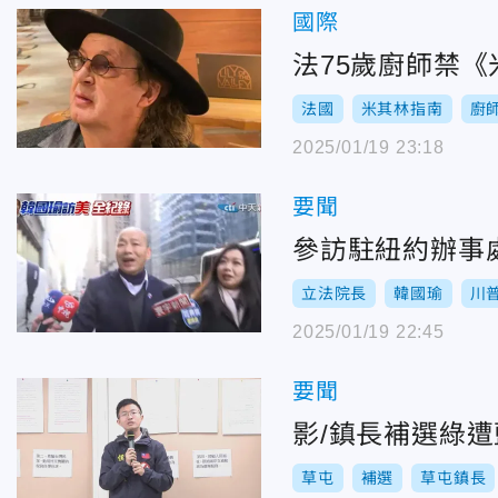
國際
法75歲廚師禁
法國
米其林指南
廚
2025/01/19 23:18
要聞
參訪駐紐約辦事
立法院長
韓國瑜
川
2025/01/19 22:45
要聞
影/鎮長補選綠
草屯
補選
草屯鎮長