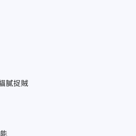
揪貓膩捉賊
不能