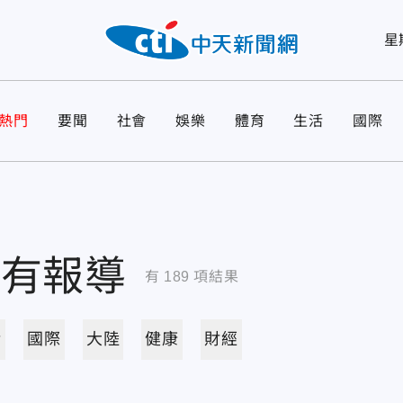
星
熱門
要聞
社會
娛樂
體育
生活
國際
所有報導
有
189
項結果
活
國際
大陸
健康
財經