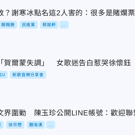
敗？謝寒冰點名這2人害的：很多是賭爛
簡賜勝
民進黨
蔡銘軒
...
「賀爾蒙失調」 女歌迷告白惹哭徐懷鈺
DJ
新歌音樂分享會
文界圍勦 陳玉珍公開LINE帳號：歡迎聯
說
徐宗懋
聽海湧
...