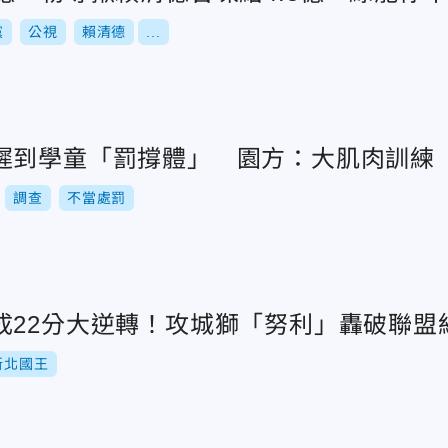
黨
公視
賴清德
...
遲到學童「罰撐體」 園方：大肌肉訓練
調查
不當處罰
成22分大逆轉！攻城獅「努利」轟破聯盟
新北國王