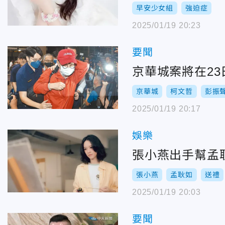
早安少女組
強迫症
2025/01/19 20:23
要聞
京華城案將在2
京華城
柯文哲
彭振
2025/01/19 20:17
娛樂
張小燕出手幫孟
張小燕
孟耿如
送禮
2025/01/19 20:03
要聞