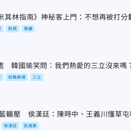
《米其林指南》神秘客上門：不想再被打分
師
對槓
餐廳
處 韓國瑜笑問：我們熱愛的三立沒來嗎
普
就職典禮
三立
遭藍輾壓 侯漢廷：陳時中、王義川懂草屯
侯漢廷
民進黨