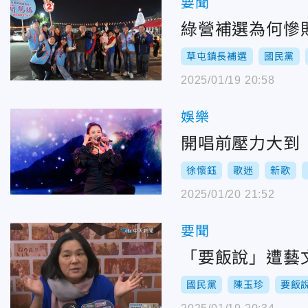
要聞
綠營補選為何慘
草屯鎮長補選
國民黨
2025/01/19 20:58
娛樂
開唱前壓力大到
徐懷鈺
歌迷
新歌
2025/01/20 21:52
要聞
「要飯說」遭藝
國民黨
陳玉珍
要飯