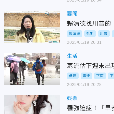
2025/01/19 20:34
要聞
賴清德找川普的
賴清德
彭斯
川普
2025/01/19 20:31
生活
寒流估下週末出
低溫
寒流
下雨
下
2025/01/19 20:28
娛樂
罹強迫症！「早