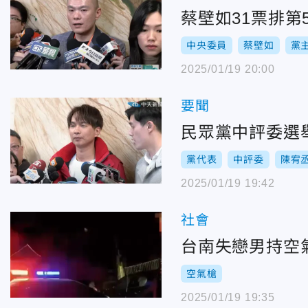
蔡壁如31票排
中央委員
蔡壁如
黨
2025/01/19 20:00
要聞
民眾黨中評委選
黨代表
中評委
陳宥
2025/01/19 19:42
社會
台南失戀男持空
空氣槍
2025/01/19 19:35