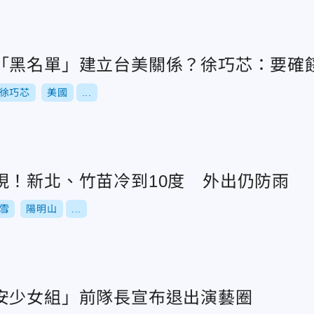
「黑名單」建立台美關係？徐巧芯：要確
徐巧芯
美國
...
現！新北、竹苗冷到10度 外出仍防雨
雪
陽明山
...
安少女組」前隊長宣布退出演藝圈