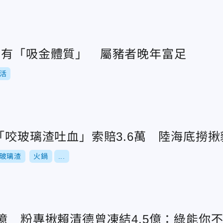
肖有「吸金體質」 屬豬者晚年富足
活
「咬玻璃渣吐血」索賠3.6萬 陸海底撈
玻璃渣
火鍋
...
億 粉專揪賴清德曾凍結4.5億：綠能你