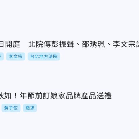
3日開庭 北院傳彭振聲、邵琇珮、李文宗
聲
李文宗
台北地方法院
耿如！年節前訂娘家品牌產品送禮
黃子佼
懇求