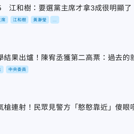
第5 江和樹：要選黨主席才拿3成很明顯了
主席
江和樹
黃瀞瑩
...
舉結果出爐！陳宥丞獲第二高票：過去的
丞
中央委員
氣槍連射！民眾見警方「憨憨靠近」傻眼