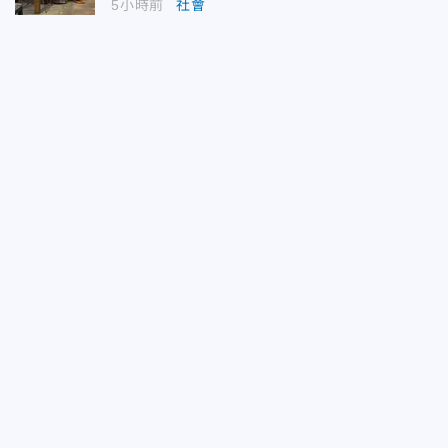
5小時前
社會