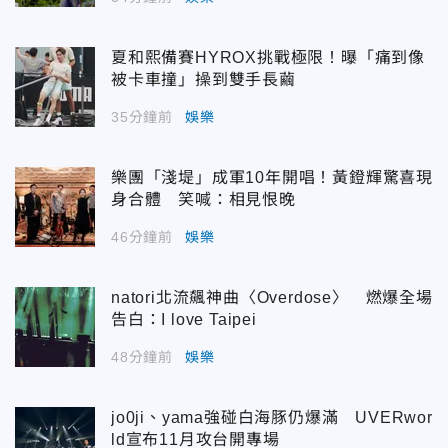
夏和熙備賽HYROX挑戰極限！曝「痛到像
被卡車撞」操到雙手長繭
35分鐘前
娛樂
樂團「淺堤」成軍10年開唱！黃鐙輝驚喜現
身合體 笑喊：相見恨晚
46分鐘前
娛樂
natori北流飆神曲〈Overdose〉 燃爆全場
告白：I love Taipei
48分鐘前
娛樂
jo0ji、yama強碰白海豚仍爆滿 UVERwor
ld宣布11月攻台開專場