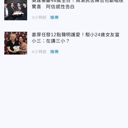
吳建豪慶48歲生日！周渝民苦練吉他獻唱送
驚喜 阿信感性告白
3小時前
娛樂
姜厚任發12點聲明護愛！駁小24歲女友當
小三：在講三小？
4小時前
娛樂