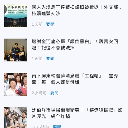
國人入境烏干達遭扣護照被遣返！外交部：
持續連繫交涉
1天前
要聞
遭謝金河痛心轟「顛倒黑白」！蔣萬安回
嗆：記憶不會被洗掉
1天前
要聞
南下屏東輔選蘇清泉贈「工程帽」！盧秀
燕：每一個人都是母雞
2小時前
要聞
沈伯洋市場掃街爆衝突！「幕僚嗆民眾」影
片曝光 網全炸鍋
10小時前
要聞