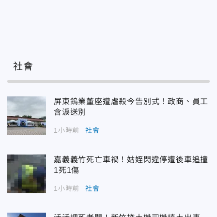
社會
屏東鎢業董座遭虐殺今告別式！政商、員工
含淚送別
1小時前
社會
嘉義義竹死亡車禍！姑姪閃違停遭後車追撞
1死1傷
1小時前
社會