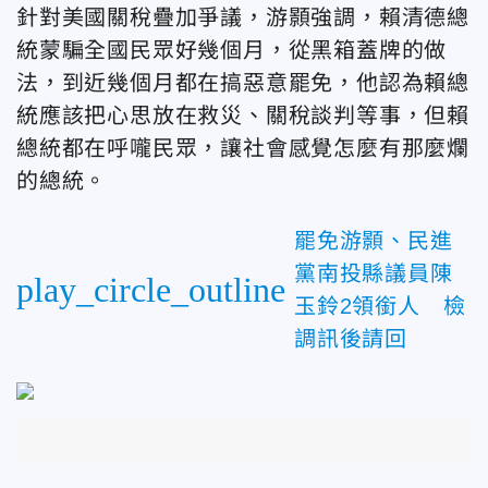
針對美國關稅疊加爭議，游
顥
強調，賴清德總
統蒙騙全國民眾好幾個月，從黑箱蓋牌的做
法，到近幾個月都在搞惡意罷免，他認為賴總
統應該把心思放在救災、關稅談判等事，但賴
總統都在呼嚨民眾，讓社會感覺怎麼有那麼爛
的總統。
罷免游顥、民進
黨南投縣議員陳
play_circle_outline
玉鈴2領銜人 檢
調訊後請回