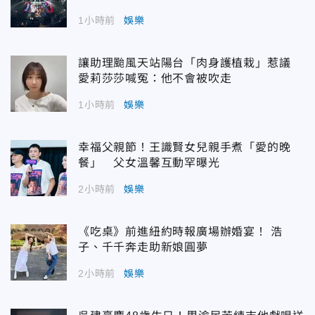
1小時前
娛樂
讓助理颱風天站陽台「肉身護植栽」惹議
愛莉莎莎喊冤：他不會被吹走
1小時前
娛樂
幸福父親節！王識賢女兒親手煮「愛的晚
餐」 父女溫馨互動罕曝光
2小時前
娛樂
《吃桌》前進紐約時報廣場辦婚宴！ 浩
子、千千奔走助新娘圓夢
2小時前
娛樂