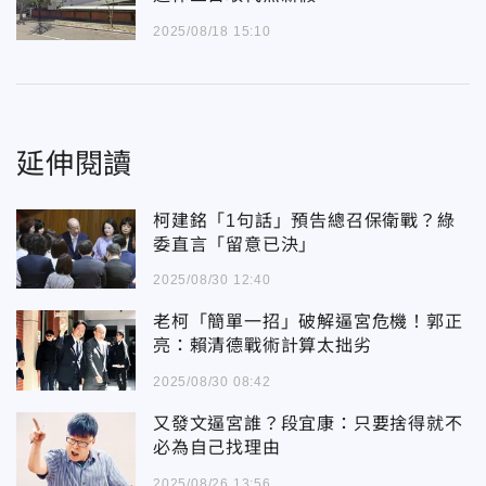
2025/08/18 15:10
延伸閱讀
柯建銘「1句話」預告總召保衛戰？綠
委直言「留意已決」
2025/08/30 12:40
老柯「簡單一招」破解逼宮危機！郭正
亮：賴清德戰術計算太拙劣
2025/08/30 08:42
又發文逼宮誰？段宜康：只要捨得就不
必為自己找理由
2025/08/26 13:56