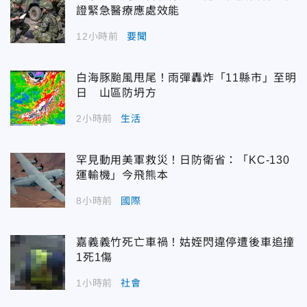
證緊急醫療應處效能
12小時前
要聞
白海豚颱風甩尾！雨彈轟炸「11縣市」至明
日 山區防坍方
2小時前
生活
罕見動用美軍救災！日防衛省：「KC-130
運輸機」今飛熊本
8小時前
國際
嘉義義竹死亡車禍！姑姪閃違停遭後車追撞
1死1傷
1小時前
社會