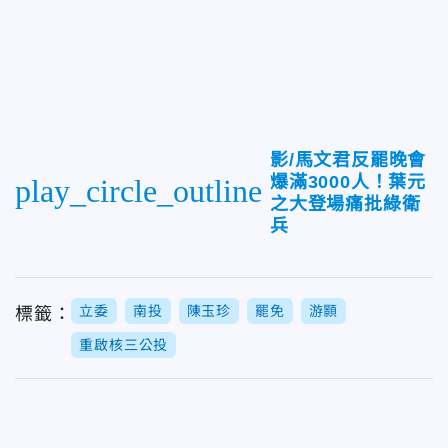
影/馬文君反罷晚會
爆滿3000人！葉元
play_circle_outline
之大登場痛批綠衛
兵
立委
南投
陳玉珍
罷免
游顥
標籤：
重啟核三公投