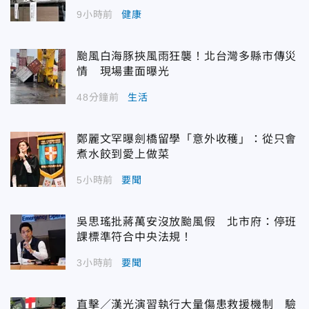
9小時前
健康
颱風白海豚挾風雨狂襲！北台灣多縣市傳災
情 現場畫面曝光
48分鐘前
生活
鄭麗文罕曝劍橋留學「意外收穫」：從只會
煮水餃到愛上做菜
5小時前
要聞
吳思瑤批蔣萬安沒放颱風假 北市府：停班
課標準符合中央法規！
3小時前
要聞
直擊／漢光演習執行大量傷患救援機制 驗