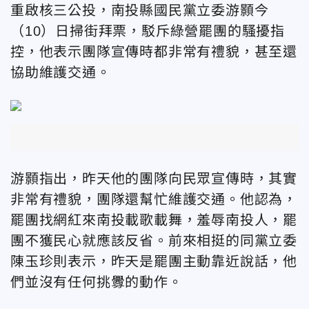
重啟核三公投，南投縣國民黨立委游
顥
今
（10）日掃街拜票，駁斥綠營罷團的騷擾指
控，他表示團隊宣傳時都非常有禮貌，甚至還
協助維護交通。
游
顥
指出，昨天他的團隊向民眾宣傳時，其實
非常有禮貌，團隊還幫忙維護交通。他認為，
罷團找網紅來南投載歌載舞，羞辱南投人，罷
團不獲民心就應該反省。前來相挺的同黨立委
陳玉珍則表示，昨天是罷團主動靠近說話，他
們並沒有任何挑釁的動作。