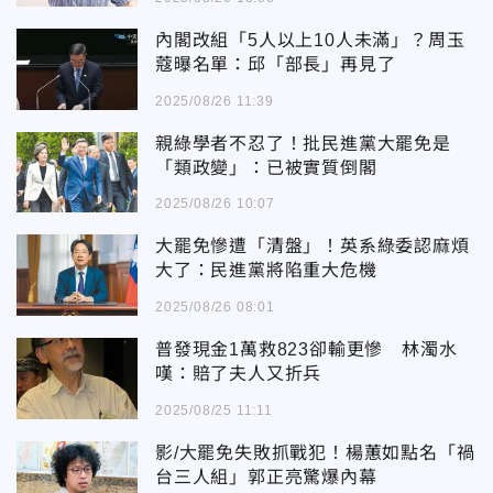
內閣改組「5人以上10人未滿」？周玉
蔻曝名單：邱「部長」再見了
2025/08/26 11:39
親綠學者不忍了！批民進黨大罷免是
「類政變」：已被實質倒閣
2025/08/26 10:07
大罷免慘遭「清盤」！英系綠委認麻煩
大了：民進黨將陷重大危機
2025/08/26 08:01
普發現金1萬救823卻輸更慘 林濁水
嘆：賠了夫人又折兵
2025/08/25 11:11
影/大罷免失敗抓戰犯！楊蕙如點名「禍
台三人組」郭正亮驚爆內幕