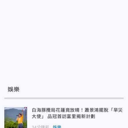
娛樂
白海豚攪局花蓮竟放晴！蕭景鴻擺脫「旱災
大使」 品冠首訪富里揭新計劃
34分鐘前
娛樂