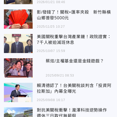
2026/01/21 08:46
影/發錢了！關稅+匯率夾殺 新竹縣橫
山鄉普發5000元
2025/11/25 10:27
美國關稅重擊台灣產業鏈！政院證實：
7千人被迫減班休息
2025/10/07 15:59
蔡炫/主權基金還是金錢遊戲？
2025/09/21 08:53
賴清德認了！台美關稅談判含「投資阿
拉斯加」內幕全曝光
2025/09/08 16:17
對抗美關稅衝擊！瀧澤科技逆勢操作
週休三日取代無薪假