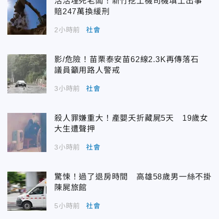
活活埋死老闆！新竹挖土機司機填土出事
賠247萬換緩刑
2小時前
社會
影/危險！苗栗泰安苗62線2.3K再傳落石
議員籲用路人警戒
3小時前
社會
殺人罪嫌重大！產嬰夭折藏屍5天 19歲女
大生遭聲押
3小時前
社會
驚悚！過了退房時間 高雄58歲男一絲不掛
陳屍旅館
5小時前
社會