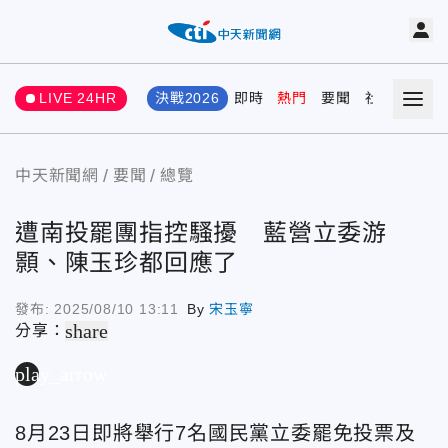
LIVE 24HR
決戰2026
即時
熱門
要聞
社會
娛樂
中天新聞網
要聞
總覽
遭南投罷團指控騷擾 藍營立委游
顥、陳玉珍都回應了
發布:
2025/08/10 13:11
By
宋玉寧
share
分享：
play_arrow
8月23日即將舉行7名國民黨立委罷免投票及