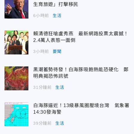
生育旅遊」打擊移民
6小時前
生活
賴清德狂嗆盧秀燕 最新網路投票太震撼！
2.4萬人表態一面倒
3小時前
要聞
黑潮蓄勢待發！白海豚吸飽熱能恐硬化 鄭
明典揭恐怖訊號
31分鐘前
生活
白海豚逼近！13級暴風圈壓境台灣 氣象署
14:30發海警
39分鐘前
生活