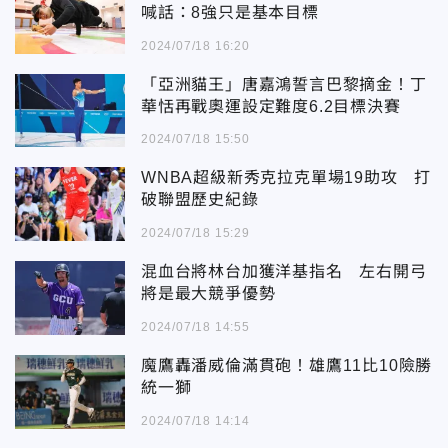
喊話：8強只是基本目標
2024/07/18 16:20
「亞洲貓王」唐嘉鴻誓言巴黎摘金！丁
華恬再戰奧運設定難度6.2目標決賽
2024/07/18 15:50
WNBA超級新秀克拉克單場19助攻 打
破聯盟歷史紀錄
2024/07/18 15:29
混血台將林台加獲洋基指名 左右開弓
將是最大競爭優勢
2024/07/18 14:55
魔鷹轟潘威倫滿貫砲！雄鷹11比10險勝
統一獅
2024/07/18 14:14