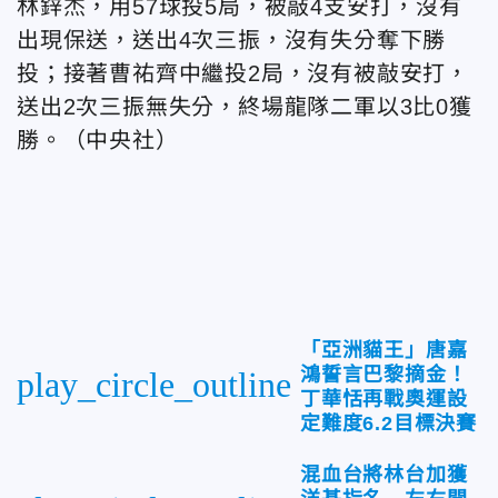
林鋅杰，用57球投5局，被敲4支安打，沒有
出現保送，送出4次三振，沒有失分奪下勝
投；接著曹祐齊中繼投2局，沒有被敲安打，
送出2次三振無失分，終場龍隊二軍以3比0獲
勝。（中央社）
「亞洲貓王」唐嘉
鴻誓言巴黎摘金！
play_circle_outline
丁華恬再戰奧運設
定難度6.2目標決賽
混血台將林台加獲