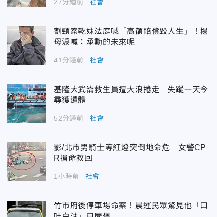
27分鐘前
社會
割頸案乾妹法庭喊「高額賠償毀人生」！楊
母淚喊：承勳的未來呢
41分鐘前
社會
基隆大武崙救生員遭大浪捲走 失蹤一天今
尋獲遺體
52分鐘前
社會
影/北市男騎士等紅燈突倒地命危 女警CP
R搶命救回
1小時前
社會
竹市府後停車場命案！晨運民眾驚見他「口
吐白沫」已屍僵