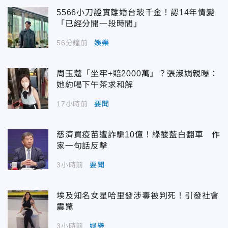
5566小刀證實離婚台玻千金！認14年情變
「已經分開一段時間」
56分鐘前
娛樂
周玉蔻「坐牢+賠2000萬」？張淑娟親曝：
她約喝下午茶求和解
17小時前
要聞
慈濟買疫苗遭詐騙10億！綠酸藍白翻車 作
家一句話反擊
3小時前
要聞
埃及知名女星哈里發涉毒被判死！引發社會
震驚
3小時前
娛樂