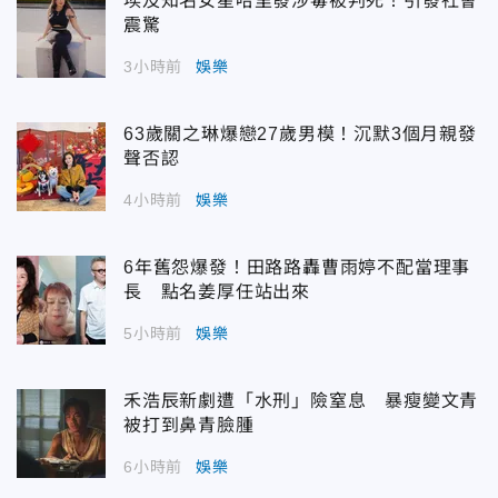
埃及知名女星哈里發涉毒被判死！引發社會
震驚
3小時前
娛樂
63歲關之琳爆戀27歲男模！沉默3個月親發
聲否認
4小時前
娛樂
6年舊怨爆發！田路路轟曹雨婷不配當理事
長 點名姜厚任站出來
5小時前
娛樂
禾浩辰新劇遭「水刑」險窒息 暴瘦變文青
被打到鼻青臉腫
6小時前
娛樂