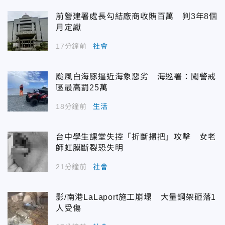
前營建署處長勾結廠商收賄百萬 判3年8個
月定讞
17分鐘前
社會
颱風白海豚逼近海象惡劣 海巡署：闖警戒
區最高罰25萬
18分鐘前
生活
台中學生課堂失控「折斷掃把」攻擊 女老
師虹膜斷裂恐失明
21分鐘前
社會
影/南港LaLaport施工崩塌 大量鋼架砸落1
人受傷