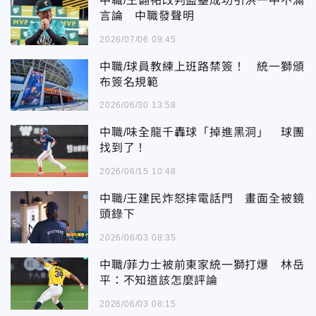
中職/王翾祐改判盜壘成功引洪一中不滿
言論 中職發聲明
2026/07/06 09:45
中職/球員教練上班路禁簽！ 統一獅頒
布簽名規範
2026/06/30 13:58
中職/味全龍千轟球「掉進黑洞」 球團
找到了！
2026/06/15 10:48
中職/王建民炸怒摔電話門 畫面全被鏡
頭錄下
2026/06/03 08:35
中職/菲力士被前東家統一獅打爆 林岳
平：不知道該怎麼評論
2026/06/03 08:15