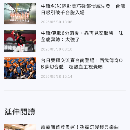
中職/啦啦隊赴美巧碰鄧愷威先發 台灣
日吸引破千台胞入場
2026/05/30 13:08
中職/克服6分落後、靠再見安取勝 味
全龍葉總：太強了
2026/05/30 08:10
台日雙獅交流賽台南登場！西武傳奇O
B夢幻合體 超熱血主視覺曝
2026/05/28 15:14
延伸閱讀
霹靂舞首登奧運！孫振沉浸經典樂曲