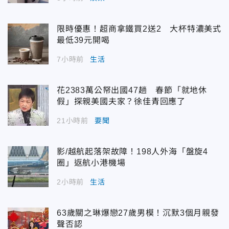
限時優惠！超商拿鐵買2送2 大杯特濃美式
最低39元開喝
7小時前
生活
花2383萬公帑出國47趟 春節「就地休
假」探親美國夫家？徐佳青回應了
21小時前
要聞
影/越航起落架故障！198人外海「盤旋4
圈」返航小港機場
2小時前
生活
63歲關之琳爆戀27歲男模！沉默3個月親發
聲否認