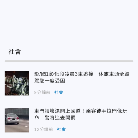
社會
影/國1彰化段凌晨3車追撞 休旅車頭全毀
駕駛一度受困
9分鐘前
社會
車門損壞還開上國道！乘客徒手拉門像玩
命 警將追查開罰
12分鐘前
社會