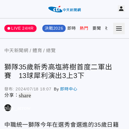
LIVE 24HR
決戰2026
即時
熱門
要聞
社會
娛樂
中天新聞網
體育
總覽
獅隊35歲新秀高塩將樹首度二軍出
賽 13球犀利演出3上3下
發布:
2024/07/18 18:07
By
即時中心
share
分享：
play_arrow
中職統一獅隊今年在選秀會選進的35歲日籍