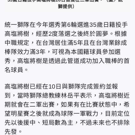
獅提供）
統一獅隊在今年選秀第6輪選進35歲日籍投手
高塩將樹，經歷2度落選之後終於圓夢。根據
中職規定，在台灣居住滿5年且在台灣業餘成
棒隊效力滿3年，可視為本國籍球員參加選
秀，高塩將樹是透過此管道成功加入職棒的首
名球員。
高塩將樹已經在10日與獅隊完成簽約並報
到，當時獅隊總教練林岳平表示，高塩將樹近
期就會在二軍出賽，如果有在比賽狀態中，希
望明星賽之後就成為球隊一軍戰力，目前定位
先以後援中、短局數為主，不過未來也不排除
先發。