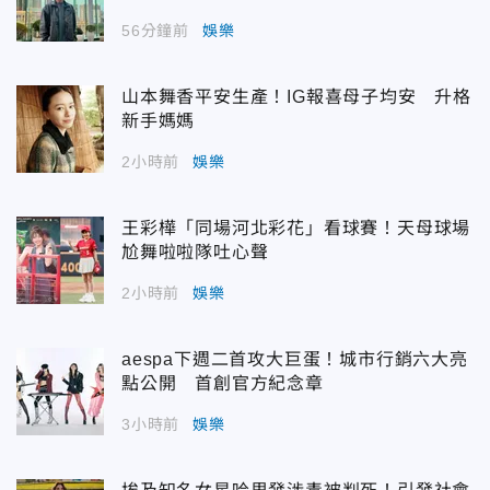
56分鐘前
娛樂
山本舞香平安生產！IG報喜母子均安 升格
新手媽媽
2小時前
娛樂
王彩樺「同場河北彩花」看球賽！天母球場
尬舞啦啦隊吐心聲
2小時前
娛樂
aespa下週二首攻大巨蛋！城市行銷六大亮
點公開 首創官方紀念章
3小時前
娛樂