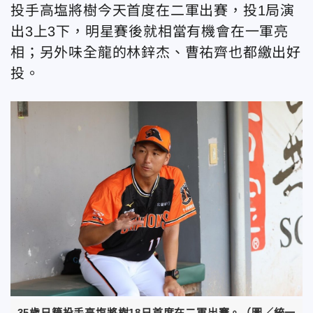
投手高塩將樹今天首度在二軍出賽，投1局演
出3上3下，明星賽後就相當有機會在一軍亮
相；另外味全龍的林鋅杰、曹祐齊也都繳出好
投。
35歲日籍投手高塩將樹18日首度在二軍出賽。（圖／統一