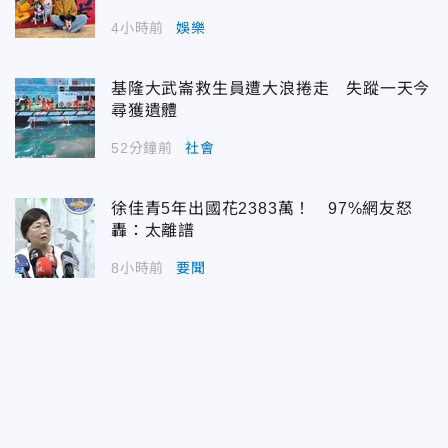
4小時前
娛樂
基隆大武崙救生員遭大浪捲走 失蹤一天今
尋獲遺體
52分鐘前
社會
徐佳青5年出國花2383萬！ 97%網友怒
轟：太離譜
8小時前
要聞