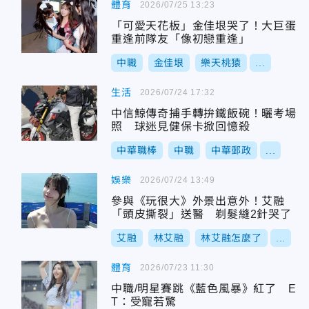
體育
2026/07/25 13:23
「可愛天花板」金佳垠哭了！大巨蛋
重逢前隊友「像初戀重逢」
中職
金佳垠
樂天桃猿
...
生活
2026/07/24 17:32
中信鯨傳奇捕手轉拚鐵飯碗！曬考場
照 球迷見健保卡掀回憶殺
中華職棒
中職
中華郵政
...
娛樂
2026/07/24 13:49
參與《玩很大》外景出意外！艾融
「頭皮撕裂」送醫 剃髮縫2針哭了
艾融
林艾融
林艾融怎麼了
...
體育
2026/07/23 11:30
中職/明星賽跳《藍色風暴》紅了 E
T：受寵若驚