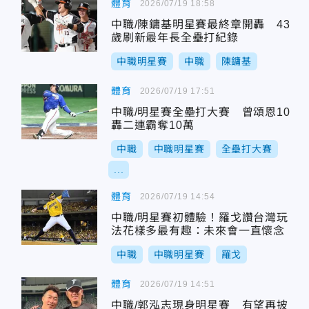
體育
2026/07/19 18:58
中職/陳鏞基明星賽最終章開轟 43
歲刷新最年長全壘打紀錄
中職明星賽
中職
陳鏞基
體育
2026/07/19 17:51
中職/明星賽全壘打大賽 曾頌恩10
轟二連霸奪10萬
中職
中職明星賽
全壘打大賽
...
體育
2026/07/19 14:54
中職/明星賽初體驗！羅戈讚台灣玩
法花樣多最有趣：未來會一直懷念
中職
中職明星賽
羅戈
體育
2026/07/19 14:51
中職/郭泓志現身明星賽 有望再披