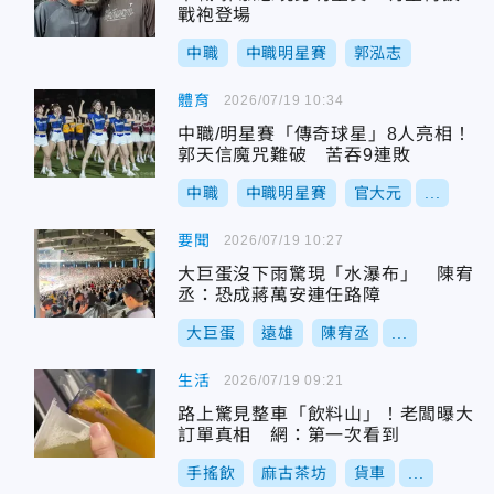
戰袍登場
中職
中職明星賽
郭泓志
體育
2026/07/19 10:34
中職/明星賽「傳奇球星」8人亮相！
郭天信魔咒難破 苦吞9連敗
中職
中職明星賽
官大元
...
要聞
2026/07/19 10:27
大巨蛋沒下雨驚現「水瀑布」 陳宥
丞：恐成蔣萬安連任路障
大巨蛋
遠雄
陳宥丞
...
生活
2026/07/19 09:21
路上驚見整車「飲料山」！老闆曝大
訂單真相 網：第一次看到
手搖飲
麻古茶坊
貨車
...