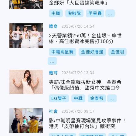
金娜妍「大巨蛋搞笑飆車」
中職
啦啦隊
明星賽
...
體育
2026/07/20 14:54
2天營業額250萬！金佳垠、廉世
彬、高佳彬賣冰完售打100分
中職明星賽
金佳好厝邊
金佳垠
...
體育
2026/07/20 13:34
專訪/味全龍韓援新女神 金泰希
「偶像級顏值」甜秀中文繞口令
LG雙子
中職
金泰希
...
社會
2026/07/20 09:17
影/中職明星賽現場驚見攻擊事件！
港男「皮帶抽打台妹」釀衝突