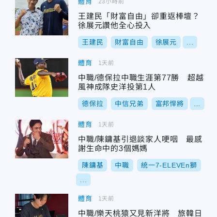
體育
23小時前
王建民「財富自由」卻重返棒壇？
徐展元讚他全心投入
王建民
財富自由
徐展元
...
體育
1天前
中職/德保拉中職生涯第77勝 超越
風神成隊史洋投第1人
德保拉
中信兄弟
富邦悍將
...
體育
1天前
中職/陳鏞基引退談家人哽咽 最感
謝生命中的3個媽媽
陳鏞基
中職
統一7-ELEVEn獅
...
體育
1天前
中職/樂天桃猿又見新洋將 旅韓日