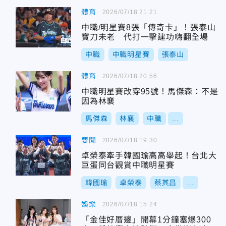
體育
2026/07/18 21:21
中職/明星賽8張「傳奇卡」！張泰山
寶刀未老 代打一擊建功嗨翻全場
中職
中職明星賽
張泰山
體育
2026/07/18 20:56
中職明星賽改穿95號！馬傑森：不是
因為林襄
馬傑森
林襄
中職
...
要聞
2026/07/18 19:30
卓榮泰牽手韓國瑜高高舉起！台北大
巨蛋同台觀賞中職明星賽
韓國瑜
卓榮泰
蔡其昌
...
娛樂
2026/07/18 15:24
「金佳好厝邊」開幕1分鐘塞爆300