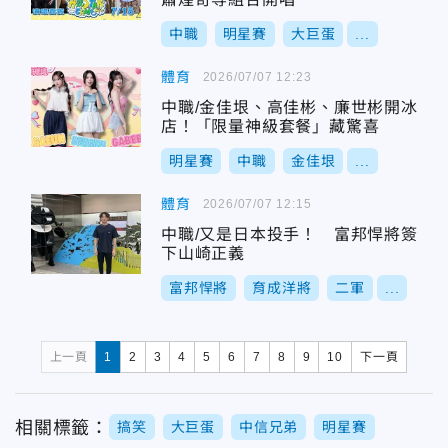
中職
明星賽
大巨蛋
...
體育
2026/07/07 12:23
中職/金佳垠、高佳彬、廉世彬開冰
店！「限量神級套餐」藏驚喜
明星賽
中職
金佳垠
...
體育
2026/07/07 12:15
中職/又是日本投手！ 富邦悍將簽
下山崎正義
富邦悍將
育成洋將
二軍
...
上一頁
1
2
3
4
5
6
7
8
9
10
下一頁
相關標籤：
搞笑
大巨蛋
中信兄弟
明星賽