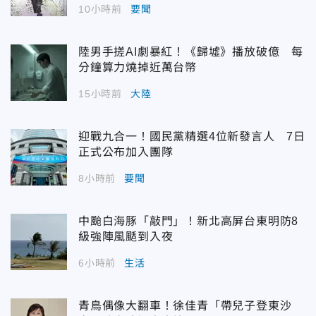
10小時前
要聞
陸男手搓AI劇暴紅！《歸墟》播放破億 每
分鐘算力燒掉近萬台幣
15小時前
大陸
迎戰九合一！國民黨精選4位新發言人 7日
正式公布加入團隊
8小時前
要聞
中颱白海豚「敲門」！新北高屏台東明防8
級強陣風颳到入夜
6小時前
生活
青鳥偶像大翻車！徐佳青「帶兒子登東沙