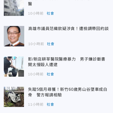
醫
10小時前
社會
高雄市議員范織欽疑涉貪！遭檢調帶回約談
10小時前
社會
影/新店耕莘醫院醫療暴力 男子嫌診斷書
開太慢毆人遭逮
10小時前
社會
失蹤5個月尋獲！新竹60歲男山谷墜車成白
骨 警方報請相驗
11小時前
社會