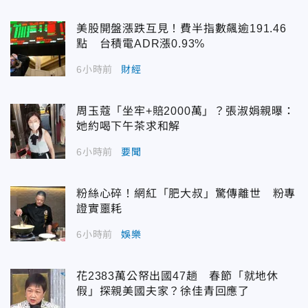
美股開盤漲跌互見！費半指數飆逾191.46
點 台積電ADR漲0.93%
6小時前
財經
周玉蔻「坐牢+賠2000萬」？張淑娟親曝：
她約喝下午茶求和解
6小時前
要聞
粉絲心碎！網紅「肥大叔」驚傳離世 粉專
證實噩耗
6小時前
娛樂
花2383萬公帑出國47趟 春節「就地休
假」探親美國夫家？徐佳青回應了