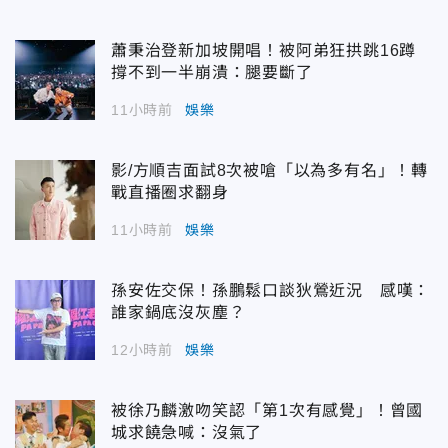
蕭秉治登新加坡開唱！被阿弟狂拱跳16蹲
撐不到一半崩潰：腿要斷了
11小時前
娛樂
影/方順吉面試8次被嗆「以為多有名」！轉
戰直播圈求翻身
11小時前
娛樂
孫安佐交保！孫鵬鬆口談狄鶯近況 感嘆：
誰家鍋底沒灰塵？
12小時前
娛樂
被徐乃麟激吻笑認「第1次有感覺」！曾國
城求饒急喊：沒氣了