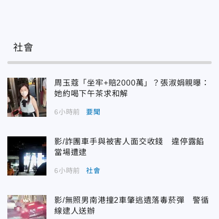
社會
周玉蔻「坐牢+賠2000萬」？張淑娟親曝：
她約喝下午茶求和解
6小時前
要聞
影/詐團車手與被害人面交收錢 違停露餡
當場遭逮
6小時前
社會
影/無照男南港撞2車肇逃遺落毒菸彈 警循
線逮人送辦