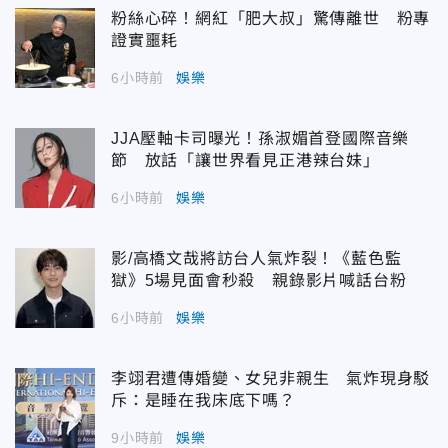
粉絲心碎！網紅「肥大叔」驚傳離世 粉專
證實噩耗
6小時前
娛樂
JJA壓軸卡司曝光！孫淑媚首登國際音樂
節 放話「讓世界看見正港辣台妹」
6小時前
娛樂
影/高橋文哉將訪台人氣炸裂！《藍色監
獄》5場見面會秒殺 親錄影片喊話台粉
6小時前
娛樂
李翊君遭傳婚變、女兒非親生 氣炸現身駁
斥：是睡在我床底下嗎？
9小時前
娛樂