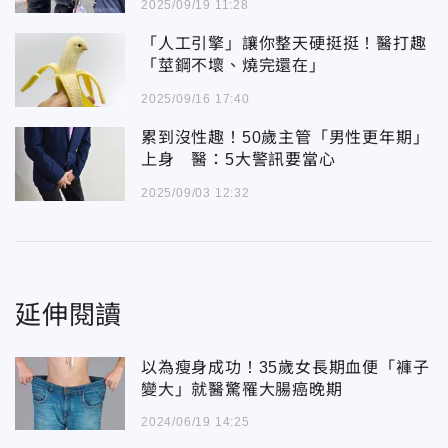
2025/09/19 11:28
「人工引擎」讓你整天硬挺挺！醫打趣
「莖鋼不壞、燒完還在」
2025/09/16 17:40
累到沒性趣！50歲主管「男性更年期」
上身 醫：5大警訊要當心
2025/09/03 12:32
延伸閱讀
以為瘦身成功！35歲女長期血便「褲子
變大」就醫驚罹大腸癌晚期
2024/06/19 14:25