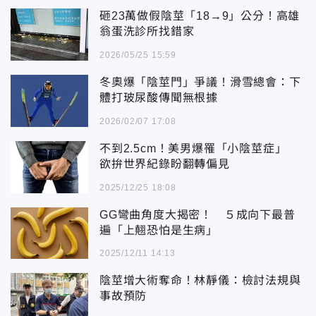
砸23萬做假陰莖「18→9」公分！高雄
翁蛋洗診所找錯家
2026/05/25 15:59
冬奧爆「陰莖門」爭議！滑雪總會：下
體打玻尿酸傳聞無根據
2026/02/07 17:08
不到2.5cm！美男爆罹「小陰莖症」
欲拚世界紀錄盼翻轉偏見
2025/12/25 18:08
GG彎曲角度大揭密！ ５成向下最普
遍「上翹恐怕是生病」
2025/12/11 14:13
陰莖增大術奪命！林靜儀：檢討法規與
事故預防