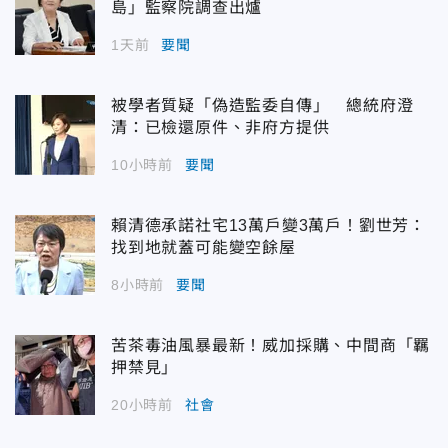
島」監察院調查出爐
1天前
要聞
被學者質疑「偽造監委自傳」 總統府澄
清：已檢還原件、非府方提供
10小時前
要聞
賴清德承諾社宅13萬戶變3萬戶！劉世芳：
找到地就蓋可能變空餘屋
8小時前
要聞
苦茶毒油風暴最新！威加採購、中間商「羈
押禁見」
20小時前
社會