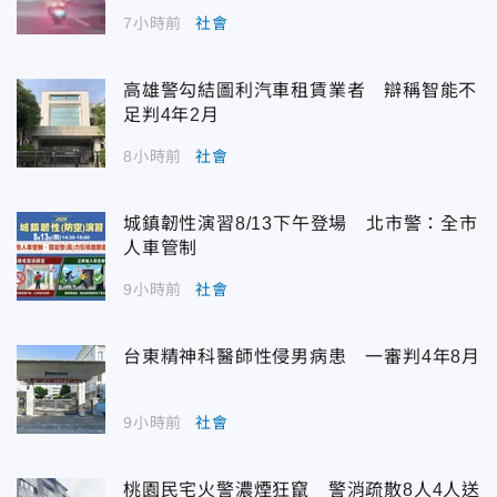
7小時前
社會
高雄警勾結圖利汽車租賃業者 辯稱智能不
足判4年2月
8小時前
社會
城鎮韌性演習8/13下午登場 北市警：全市
人車管制
9小時前
社會
台東精神科醫師性侵男病患 一審判4年8月
9小時前
社會
桃園民宅火警濃煙狂竄 警消疏散8人4人送