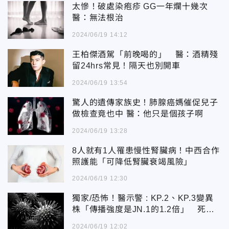
太慘！破處染疱疹 GG一年爛十幾次
醫：無法根治
2024/06/19 14:12
王柏傑酒駕「前晚喝的」 醫：酒精殘
留24hrs常見！隔天也別開車
2024/06/19 13:54
驚人的遺傳家族史！肺腺癌媽催促兒子
做檢查竟也中 醫：他只是個孩子啊
2024/06/19 13:28
8人就有1人罹患慢性腎臟病！中西合作
照護能「可降低腎臟衰竭風險」
2024/06/19 12:30
獨家/恐怖！醫示警 : KP.2、KP.3變異
株「傳播強度是JN.1的1.2倍」 死亡
數週增加1倍
2024/06/19 12:02