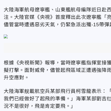
大陸海軍航母遼寧艦、山東艦航母編隊近日赴
注。大陸官媒《央視》首度釋出此次遼寧艦「亮
儘管當時遭遇惡劣天氣，仍緊急派出
殲-15帶
根據《央視新聞》報導，
當時遼寧艦指揮室接
擬打擊。面對威脅，儘管起飛區域正遭遇強降雨
升空應對。
大陸海軍舰載航空兵某部飛行員柯雪龍表示：
我們已經做好了起飛的準備。」海軍某部劉吉
況不是很好，飛是肯定要飛。」