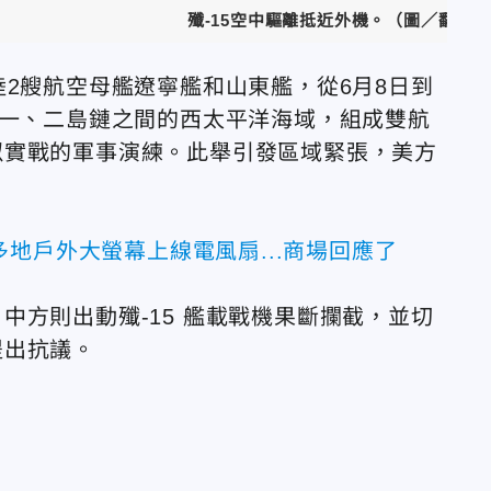
殲-15空中驅離抵近外機。（圖／翻攝
陸2艘航空母艦遼寧艦和山東艦，從6月8日到
第一、二島鏈之間的西太平洋海域，
組成雙航
似實戰的軍事演練。此舉引發區域緊張，美方
地戶外大螢幕上線電風扇...商場回應了
中方則出動殲-15 艦載戰機果斷攔截，並切
提出抗議。