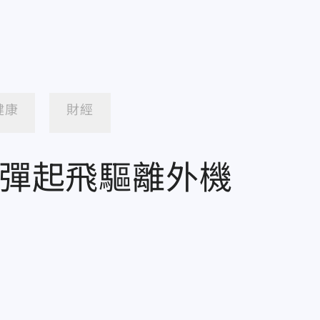
健康
財經
帶彈起飛驅離外機