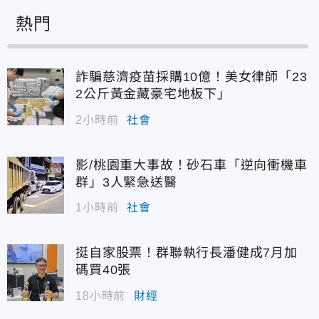
熱門
詐騙慈濟疫苗採購10億！美女律師「23
2公斤黃金藏豪宅地板下」
2小時前
社會
／翻攝央視新聞）
影/桃園重大事故！砂石車「逆向衝機車
群」3人緊急送醫
1小時前
社會
挺自家股票！群聯執行長潘健成7月加
碼買40張
18小時前
財經