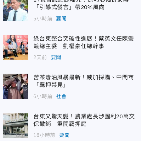
「引導式發言」帶20%風向
5小時前
要聞
綠台東整合突破性進展！蔡英文任陳瑩
競總主委 劉櫂豪任總幹事
2天前
要聞
苦茶毒油風暴最新！威加採購、中間商
「羈押禁見」
6小時前
社會
台東又驚天變！農業處長涉圖利20萬交
保撤銷 重開羈押庭
16小時前
要聞