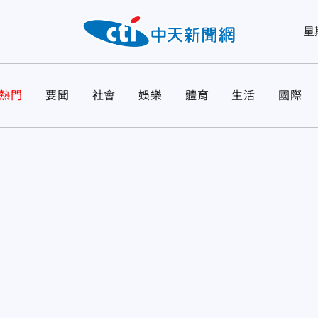
星
熱門
要聞
社會
娛樂
體育
生活
國際