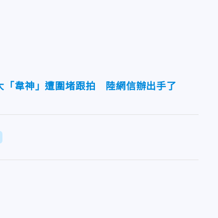
大「韋神」遭圍堵跟拍 陸網信辦出手了