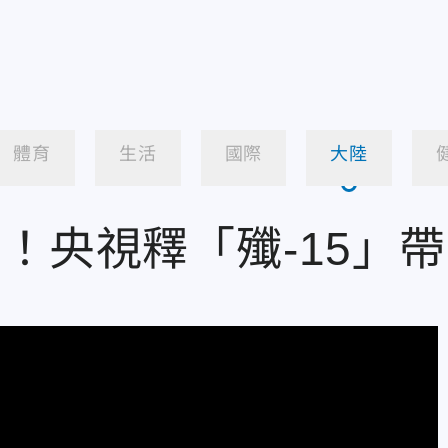
體育
生活
國際
大陸
！央視釋「殲-15」