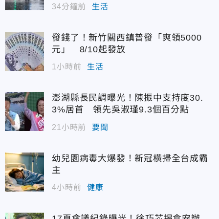
34分鐘前
生活
央視新聞）
發錢了！新竹關西鎮普發「爽領5000
元」 8/10起發放
1小時前
生活
澎湖縣長民調曝光！陳振中支持度30.
3%居首 領先吳淑瑾9.3個百分點
21小時前
要聞
幼兒園病毒大爆發！新冠橫掃全台成霸
主
4小時前
健康
17頁會議紀錄曝光！徐巧芯揭食安辦