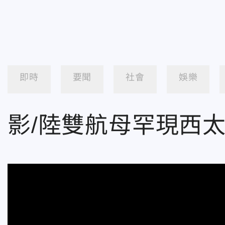
即時
要聞
社會
娛樂
影/陸雙航母罕現西太