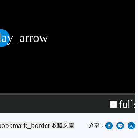
lay_arrow
full
bookmark_border
收藏文章
分享：