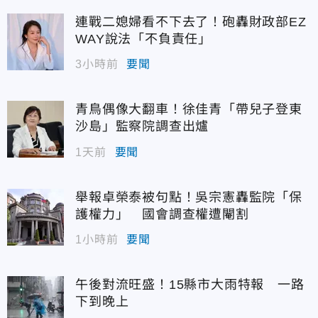
連戰二媳婦看不下去了！砲轟財政部EZ
WAY說法「不負責任」
3小時前
要聞
攝央視新聞）
青鳥偶像大翻車！徐佳青「帶兒子登東
沙島」監察院調查出爐
1天前
要聞
舉報卓榮泰被句點！吳宗憲轟監院「保
護權力」 國會調查權遭閹割
1小時前
要聞
午後對流旺盛！15縣市大雨特報 一路
下到晚上