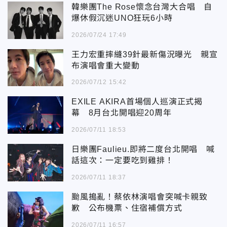
韓樂團The Rose懷念台灣大合唱 自
爆休假沉迷UNO狂玩6小時
2026/07/24 17:49
王力宏重摔縫39針最新傷況曝光 親宣
布演唱會重大變動
2026/07/12 15:42
EXILE AKIRA首場個人巡演正式揭
幕 8月台北開唱迎20周年
2026/07/11 18:53
日樂團Faulieu.即將二度台北開唱 喊
話這次：一定要吃到雞排！
2026/07/11 18:37
颱風搗亂！蔡依林演唱會突喊卡親致
歉 公布機票、住宿補償方式
2026/07/11 16:57