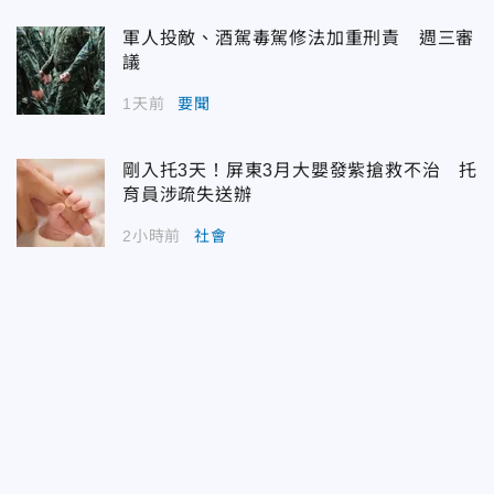
軍人投敵、酒駕毒駕修法加重刑責 週三審
議
1天前
要聞
剛入托3天！屏東3月大嬰發紫搶救不治 托
育員涉疏失送辦
2小時前
社會