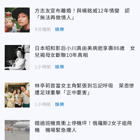
方志友宣布離婚！與楊銘威12年情變 認
「無法再做情人」
9分鐘前
娛樂
日本昭和影后小川真由美病逝享壽86歲 女
兒揭母女斷聯10年真相
1小時前
娛樂
林亭莉首當女主角緊張到忘記呼吸 萊恩慘
遭足球重擊「正中要害」
1小時前
娛樂
錯過班機竟衝上停機坪！俄羅斯2女子追飛
機 機場緊急攔人