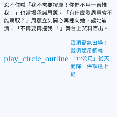
忍不住喊「
我不需要按摩！你們不用一直推
我！」也當場承諾
周蕙，「
有什麼歌
周蕙
會不
能駕馭？」
周蕙立刻開心再撞向她，讓她崩
潰：「
不再要再撞我
！」舞台上笑料百出。
蛋頂霸氣出場！
戴佩妮吊鋼絲
play_circle_outline
「12公尺」從天
而降 保額達上
億