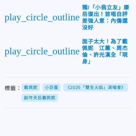
獨/「小翁立友」康
岳復出！首唱自評
play_circle_outline
差強人意：內傷還
沒好
面子太大！為了戴
佩妮 江蕙、周杰
play_circle_outline
倫、許光漢全「現
身」
戴佩妮
小巨蛋
《2025「雙生火焰」演唱會》
標籤：
創作天后戴佩妮