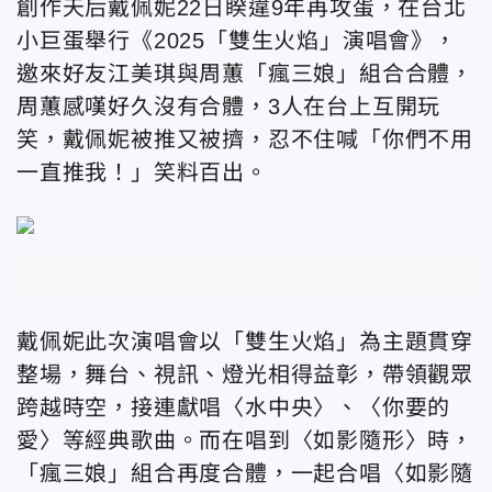
創作天后戴佩妮22日睽違9年再攻蛋，在台北
小巨蛋舉行《2025「
雙生火焰」演唱會》，
邀來好友江美琪與周蕙「瘋三娘」組合合體，
周蕙感嘆
好久沒有合體，3人在台上互開玩
笑，
戴佩妮被推又被擠，忍不住喊「
你們不用
一直推我！」笑料百出。
戴佩妮此次演唱會以「雙生火焰」為主題貫穿
整場，舞台、視訊、
燈光相得益彰，帶領觀眾
跨越時空，接連獻唱〈水中央〉、〈你要的
愛〉等經典歌曲。而在唱到〈
如影隨形〉時，
「瘋三娘」組合再度合體，一起合唱〈
如影隨