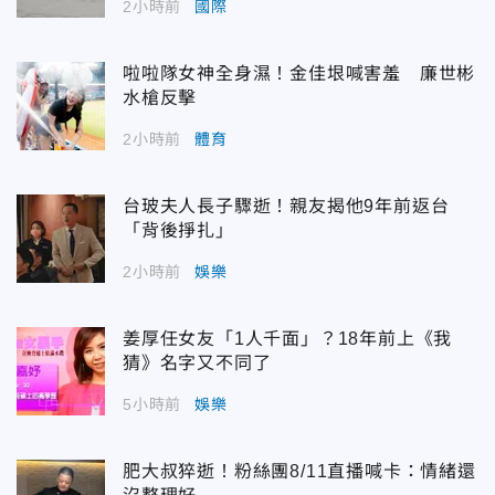
2小時前
國際
啦啦隊女神全身濕！金佳垠喊害羞 廉世彬
水槍反擊
2小時前
體育
台玻夫人長子驟逝！親友揭他9年前返台
「背後掙扎」
2小時前
娛樂
姜厚任女友「1人千面」？18年前上《我
猜》名字又不同了
5小時前
娛樂
肥大叔猝逝！粉絲團8/11直播喊卡：情緒還