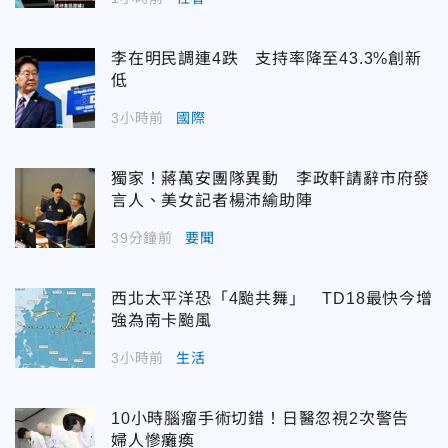
李在明民調連4跌 支持率降至43.3%創新
低
3小時前
國際
獨家！蔣萬安團隊異動 李政軒請辭市府發
言人、美女記者楊沛緰助陣
39分鐘前
要聞
西北太平洋恐「4颱共舞」 TD18最快今增
強為南卡颱風
3小時前
生活
10小時腦瘤手術切錯！日醫忽視2次警告
婦人慘癱瘓