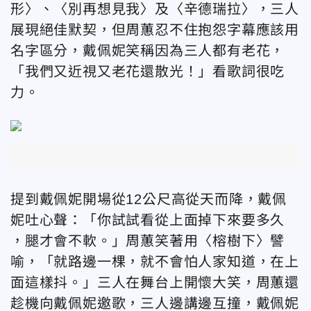
形〉、〈別再想見我〉及〈辛德瑞拉〉，三人
展現絕佳默契，但周蕙忍不住抱怨字幕應該用
名字區分，戴佩妮笑稱因為三人都有
老花，
「我們又近視又老花還散光！」看歌詞很吃
力。
提到戴佩妮開場從12公尺高從天而降，戴佩
妮吐心聲：「
你試試看從上面掉下來要多久
，
腿才會不軟。」
周蕙笑著用〈
榕樹下
〉譬
喻，「
就路邊一棵，就不會怕人家知道，在上
面這樣抖。」三人在舞台上開懷大笑，
周蕙還
趁機向戴佩妮邀歌，三人邊講邊互撞，戴佩妮