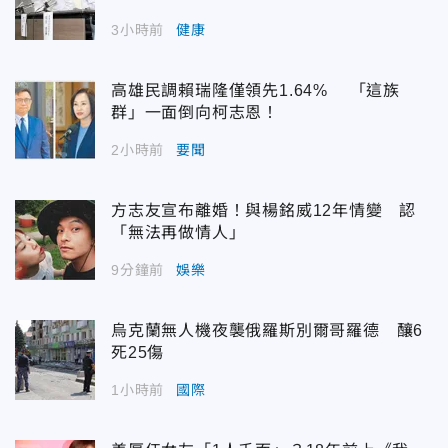
3小時前
健康
高雄民調賴瑞隆僅領先1.64% 「這族
群」一面倒向柯志恩！
2小時前
要聞
方志友宣布離婚！與楊銘威12年情變 認
「無法再做情人」
9分鐘前
娛樂
烏克蘭無人機夜襲俄羅斯別爾哥羅德 釀6
死25傷
1小時前
國際