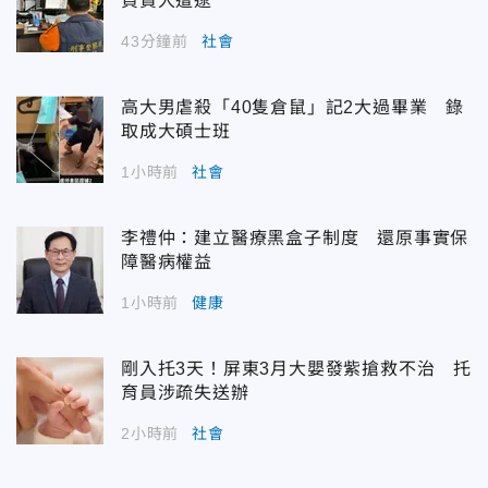
負責人遭逮
43分鐘前
社會
高大男虐殺「40隻倉鼠」記2大過畢業 錄
取成大碩士班
1小時前
社會
李禮仲：建立醫療黑盒子制度 還原事實保
障醫病權益
1小時前
健康
剛入托3天！屏東3月大嬰發紫搶救不治 托
育員涉疏失送辦
2小時前
社會