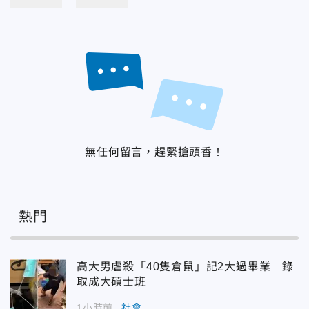
無任何留言，趕緊搶頭香！
熱門
高大男虐殺「40隻倉鼠」記2大過畢業 錄
取成大碩士班
1小時前
社會