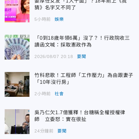
姜厚任女友「1人千面」？18年前上《我
猜》名字又不同了
5小時前
娛樂
「0到18歲年領6萬」沒了？！行政院收三
讀函文喊：採取憲政作為
2026/08/07 20:18
要聞
竹科悲歌！工程師「工作壓力」為由跟妻子
「10年沒行房」
2小時前
社會
吳乃仁欠1.7億獲釋！台糖稱全權授權律
師 立委怒：實在很扯
24分鐘前
要聞