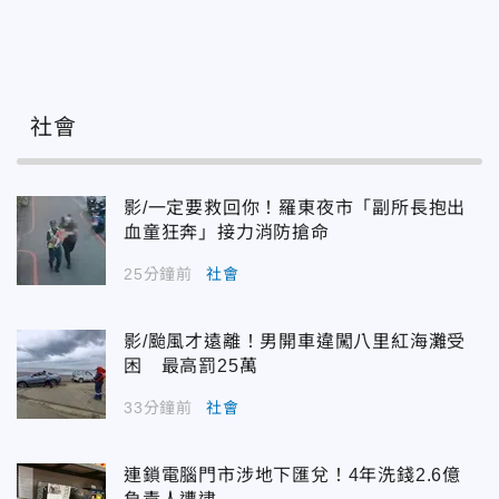
社會
影/一定要救回你！羅東夜市「副所長抱出
血童狂奔」接力消防搶命
25分鐘前
社會
影/颱風才遠離！男開車違闖八里紅海灘受
困 最高罰25萬
33分鐘前
社會
連鎖電腦門市涉地下匯兌！4年洗錢2.6億