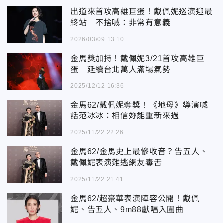
出道來首攻高雄巨蛋！戴佩妮巡演迎最
終站 不捨喊：非常有意義
2026/03/09 13:10
金馬獎加持！戴佩妮3/21首攻高雄巨
蛋 延續台北萬人滿場氣勢
2025/12/12 16:36
金馬62/戴佩妮奪獎！《地母》導演喊
話范冰冰：相信妳能重新來過
2025/11/22 22:26
金馬62/金馬史上最慘收音？告五人、
戴佩妮表演難逃網友毒舌
2025/11/22 21:41
金馬62/超豪華表演陣容公開！戴佩
妮、告五人、9m88獻唱入圍曲