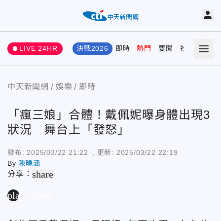
LIVE 24HR
決戰2026
即時
熱門
要聞
社會
娛樂
中天新聞網
娛樂
即時
「瘋三娘」合體！戴佩妮曝身體出現3
狀況 舞台上「發怒」
發布:
2025/03/22 21:22
, 更新:
2025/03/22 22:19
By
陳曉涵
share
分享：
play_arrow