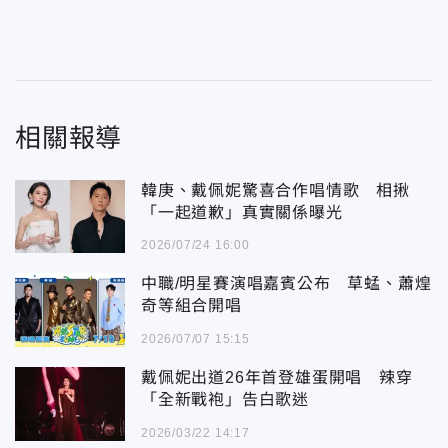
相關報導
韓庚、戴佩妮驚喜合作唱情歌 相揪
「一起道歉」真實關係曝光
2026/07/24 16:00
中職/明星賽演唱嘉賓公布 草蜢、蕭煌
奇等組合開唱
2026/07/07 15:15
戴佩妮出道26年首登雄蛋開唱 辣穿
「全新戰袍」告白歌迷
2026/03/22 14:17