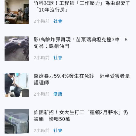
竹科悲歌！工程師「工作壓力」為由跟妻子
「10年沒行房」
2小時前
社會
影/高齡炸彈再現！苗栗瑞典坦克撞3車 8
旬翁：踩錯油門
2小時前
社會
醫療暴力59.4%發生在急診 近半受害者是
護理師
2小時前
健康
詐團新招！女大生打工「連領2月薪水」仍
被騙 慘噴50萬
2小時前
社會