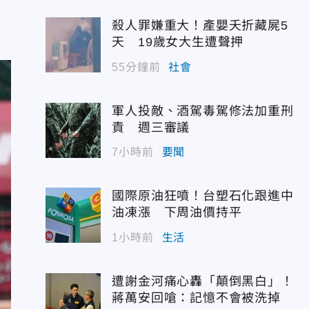
；
殺人罪嫌重大！產嬰夭折藏屍5
天 19歲女大生遭聲押
55分鐘前
社會
軍人投敵、酒駕毒駕修法加重刑
責 週三審議
7小時前
要聞
國際原油狂噴！台塑石化跟進中
油凍漲 下周油價持平
1小時前
生活
遭謝金河痛心轟「顛倒黑白」！
蔣萬安回嗆：記憶不會被洗掉