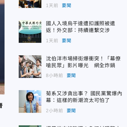
1天前
要聞
國人入境烏干達遭扣護照被遣
返！外交部：持續連繫交涉
1天前
要聞
沈伯洋市場掃街爆衝突！「幕僚
嗆民眾」影片曝光 網全炸鍋
8小時前
要聞
菊系又涉貪出事？ 國民黨驚爆內
幕：這樣的新潮流太可怕了
晉
2小時前
要聞