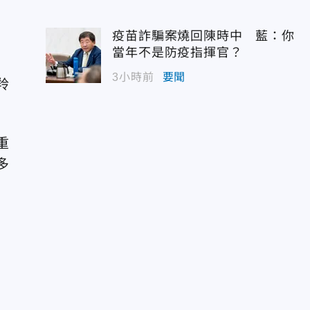
疫苗詐騙案燒回陳時中 藍：你
當年不是防疫指揮官？
3小時前
要聞
羚
重
多