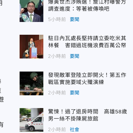
爆黃世杰涉賄選！詹江村曝警方
用
調查進度：等著被傳喚吧
5小時前
要聞
駐日內瓦處長堅持請立委吃米其
林餐 害錯過班機浪費百萬公帑
2小時前
要聞
發現敵軍登陸立即開火！第五作
棒
戰區實施要域火殲演練
重
2小時前
要聞
遊
驚悚！過了退房時間 高雄58歲
男一絲不掛陳屍旅館
有
2小時前
社會