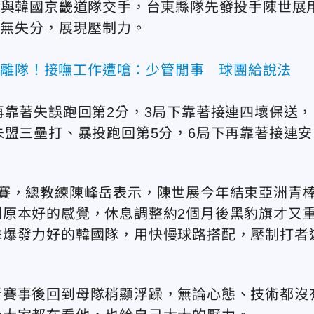
天與韓國京畿道隊交手，台東縣隊先發投手陳世展
、無失分，展現壓制力。
人離隊！接嘸工作遭嗆：少管閒事 球團給說法
再靠著失誤跑回第2分，3局下靠著接連四壞保送，
朱盟三壘打、暴投跑回第5分，6局下再靠著接連安
賽，總教練陳峰岳表示，陳世展今年結束亞洲青
原本好的感覺，休息調整約2個月後黑豹旗才又
擊爆發力好的韓國隊，用快慢球路搭配，壓制打者
青賽事後回到母隊稍顯浮躁，無論心態、技術都沒