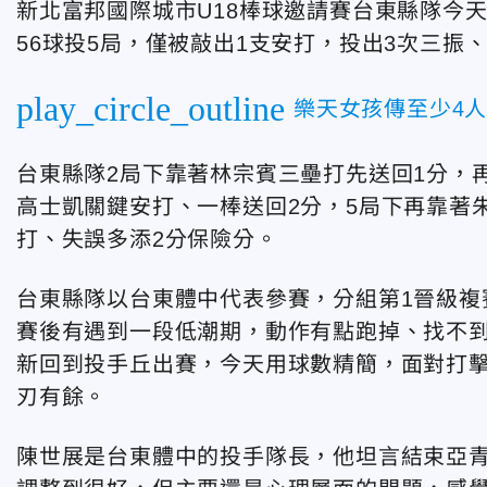
新北富邦國際城市U18棒球邀請賽台東縣隊今
56球投5局，僅被敲出1支安打，投出3次三振
play_circle_outline
樂天女孩傳至少4
台東縣隊2局下靠著林宗賓三壘打先送回1分，
高士凱關鍵安打、一棒送回2分，5局下再靠著
打、失誤多添2分保險分。
台東縣隊以台東體中代表參賽，分組第1晉級複
賽後有遇到一段低潮期，動作有點跑掉、找不到
新回到投手丘出賽，今天用球數精簡，面對打
刃有餘。
陳世展是台東體中的投手隊長，他坦言結束亞