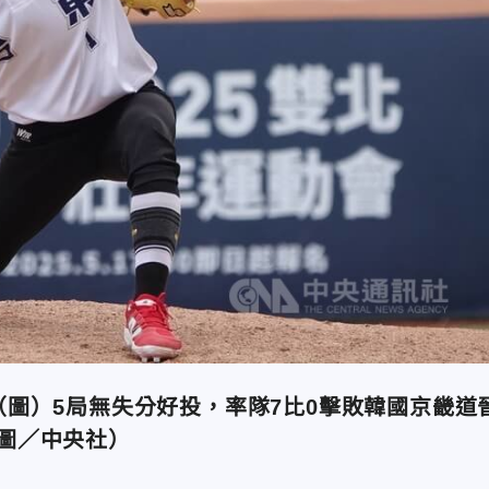
（圖）5局無失分好投，率隊7比0擊敗韓國京畿道
圖／中央社）