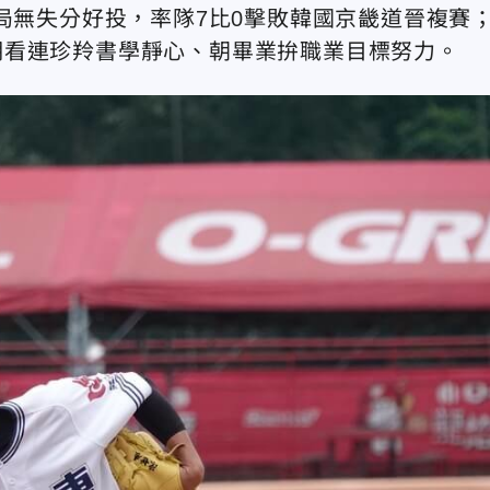
局無失分好投，率隊7比0擊敗韓國京畿道晉複賽
期看連珍羚書學靜心、朝畢業拚職業目標努力。