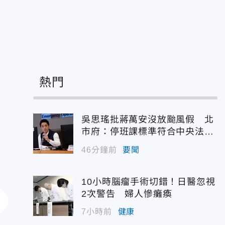
世
熱門
吳思瑤批蔣萬安沒放颱風假 北
市府：停班課標準符合中央法
規！
46分鐘前
要聞
10小時腦瘤手術切錯！日醫忽視
2次警告 婦人慘癱瘓
7小時前
健康