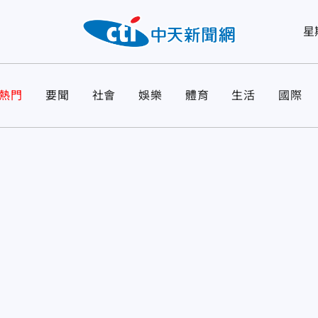
星
熱門
要聞
社會
娛樂
體育
生活
國際