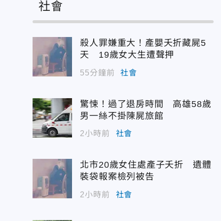
社會
殺人罪嫌重大！產嬰夭折藏屍5
天 19歲女大生遭聲押
55分鐘前
社會
驚悚！過了退房時間 高雄58歲
男一絲不掛陳屍旅館
2小時前
社會
北市20歲女住處產子夭折 遺體
裝袋報案檢列被告
2小時前
社會