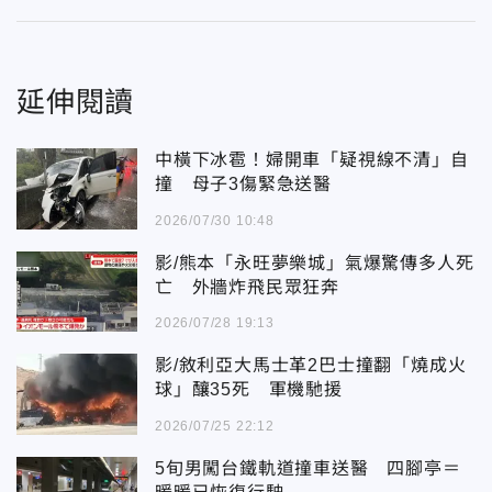
延伸閱讀
中橫下冰雹！婦開車「疑視線不清」自
撞 母子3傷緊急送醫
2026/07/30 10:48
影/熊本「永旺夢樂城」氣爆驚傳多人死
亡 外牆炸飛民眾狂奔
2026/07/28 19:13
影/敘利亞大馬士革2巴士撞翻「燒成火
球」釀35死 軍機馳援
2026/07/25 22:12
5旬男闖台鐵軌道撞車送醫 四腳亭＝