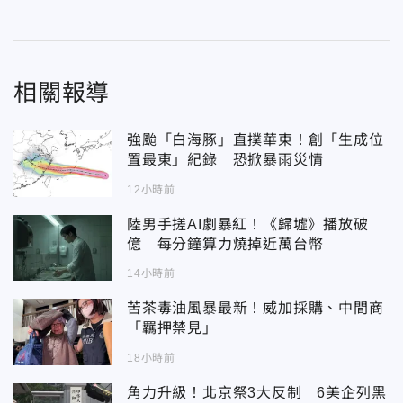
相關報導
強颱「白海豚」直撲華東！創「生成位
置最東」紀錄 恐掀暴雨災情
12小時前
陸男手搓AI劇暴紅！《歸墟》播放破
億 每分鐘算力燒掉近萬台幣
14小時前
苦茶毒油風暴最新！威加採購、中間商
「羈押禁見」
18小時前
角力升級！北京祭3大反制 6美企列黑