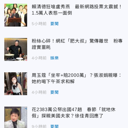
賴清德狂嗆盧秀燕 最新網路投票太震撼！
1.5萬人表態一面倒
5小時前
要聞
粉絲心碎！網紅「肥大叔」驚傳離世 粉專
證實噩耗
4小時前
娛樂
周玉蔻「坐牢+賠2000萬」？張淑娟親曝：
她約喝下午茶求和解
4小時前
要聞
花2383萬公帑出國47趟 春節「就地休
假」探親美國夫家？徐佳青回應了
9小時前
要聞