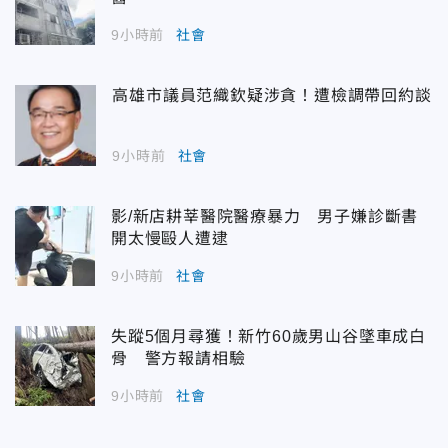
9小時前
社會
高雄市議員范織欽疑涉貪！遭檢調帶回約談
9小時前
社會
影/新店耕莘醫院醫療暴力 男子嫌診斷書
開太慢毆人遭逮
9小時前
社會
失蹤5個月尋獲！新竹60歲男山谷墜車成白
骨 警方報請相驗
9小時前
社會