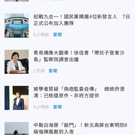
迎戰九合一！國民黨精選4位新發言人 7日
正式公布加入團隊
6小時前
要聞
青鳥偶像大翻車！徐佳青「帶兒子登東沙
島」監察院調查出爐
1天前
要聞
被學者質疑「偽造監委自傳」 總統府澄
清：已檢還原件、非府方提供
9小時前
要聞
中颱白海豚「敲門」！新北高屏台東明防8
級強陣風颳到入夜