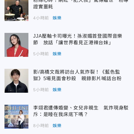
粉絲心碎！網紅「肥大叔」驚傳離世 粉專
證實噩耗
4小時前
娛樂
JJA壓軸卡司曝光！孫淑媚首登國際音樂
節 放話「讓世界看見正港辣台妹」
5小時前
娛樂
影/高橋文哉將訪台人氣炸裂！《藍色監
獄》5場見面會秒殺 親錄影片喊話台粉
5小時前
娛樂
李翊君遭傳婚變、女兒非親生 氣炸現身駁
斥：是睡在我床底下嗎？
8小時前
娛樂