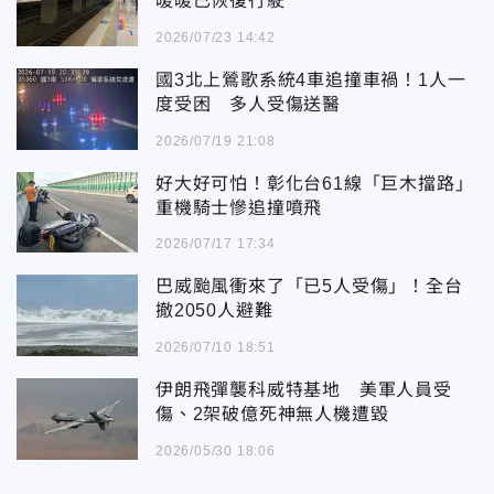
暖暖已恢復行駛
2026/07/23 14:42
國3北上鶯歌系統4車追撞車禍！1人一
度受困 多人受傷送醫
2026/07/19 21:08
好大好可怕！彰化台61線「巨木擋路」
重機騎士慘追撞噴飛
2026/07/17 17:34
巴威颱風衝來了「已5人受傷」！全台
撤2050人避難
2026/07/10 18:51
伊朗飛彈襲科威特基地 美軍人員受
傷、2架破億死神無人機遭毀
2026/05/30 18:06