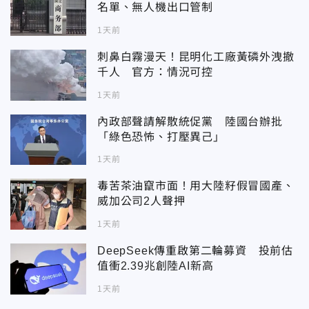
名單、無人機出口管制
1天前
刺鼻白霧漫天！昆明化工廠黃磷外洩撤
千人 官方：情況可控
1天前
內政部聲請解散統促黨 陸國台辦批
「綠色恐怖、打壓異己」
1天前
毒苦茶油竄市面！用大陸籽假冒國產、
威加公司2人聲押
1天前
DeepSeek傳重啟第二輪募資 投前估
值衝2.39兆創陸AI新高
1天前