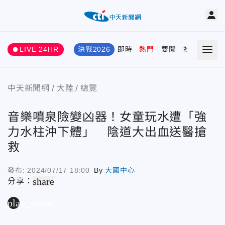
LIVE 24HR
決戰2026
即時
熱門
要聞
社會
娛樂
中天新聞網
大陸
總覽
音樂噴泉險變凶器！女童玩水遭「強
力水柱沖下體」 陰道大出血送醫搶
救
發布:
2024/07/17 18:00
By
大國中心
share
分享：
play_arrow