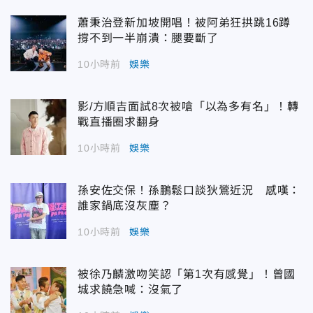
蕭秉治登新加坡開唱！被阿弟狂拱跳16蹲
撐不到一半崩潰：腿要斷了
10小時前
娛樂
影/方順吉面試8次被嗆「以為多有名」！轉
戰直播圈求翻身
10小時前
娛樂
孫安佐交保！孫鵬鬆口談狄鶯近況 感嘆：
誰家鍋底沒灰塵？
10小時前
娛樂
被徐乃麟激吻笑認「第1次有感覺」！曾國
城求饒急喊：沒氣了