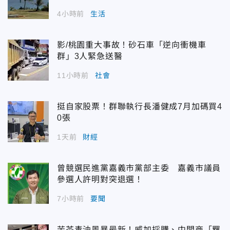
4小時前
生活
影/桃園重大事故！砂石車「逆向衝機車
群」3人緊急送醫
11小時前
社會
挺自家股票！群聯執行長潘健成7月加碼買4
0張
1天前
財經
曾競選民進黨嘉義市黨部主委 嘉義市議員
參選人許明對突退選！
7小時前
要聞
苦茶毒油風暴最新！威加採購、中間商「羈