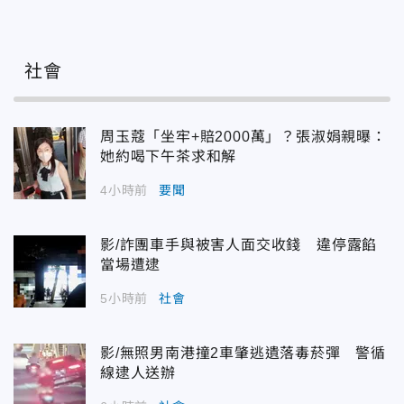
社會
周玉蔻「坐牢+賠2000萬」？張淑娟親曝：
她約喝下午茶求和解
4小時前
要聞
影/詐團車手與被害人面交收錢 違停露餡
當場遭逮
5小時前
社會
影/無照男南港撞2車肇逃遺落毒菸彈 警循
線逮人送辦