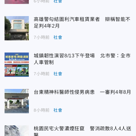
6小時前
社會
高雄警勾結圖利汽車租賃業者 辯稱智能不
足判4年2月
7小時前
社會
城鎮韌性演習8/13下午登場 北市警：全市
人車管制
7小時前
社會
台東精神科醫師性侵男病患 一審判4年8月
8小時前
社會
桃園民宅火警濃煙狂竄 警消疏散8人4人送
醫