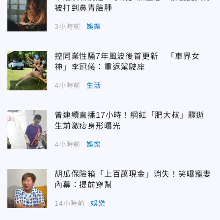
被打到鼻青臉腫
3小時前
娛樂
控同業性騷7年風波後首更新 「車界女
神」李冠儀：重返駕駛座
4小時前
生活
曾連續直播17小時！網紅「肥大叔」驟逝
生前激瘦身形曝光
4小時前
娛樂
胡瓜保險箱「上百萬現金」消失！笑曝寵妻
內幕：提前穿幫
14小時前
娛樂