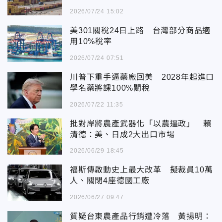
2026/07/24 15:02
美301關稅24日上路 台灣部分商品適
用10%稅率
2026/07/24 07:51
川普下重手逼藥廠回美 2028年起進口
學名藥將課100%關稅
2026/07/22 11:35
批對岸將農產武器化「以農逼政」 賴
清德：美、日成2大出口市場
2026/06/29 18:45
福斯傳啟動史上最大改革 擬裁員10萬
人、關閉4座德國工廠
2026/06/27 09:47
質疑台東農產品行銷遭冷落 黃揚明：