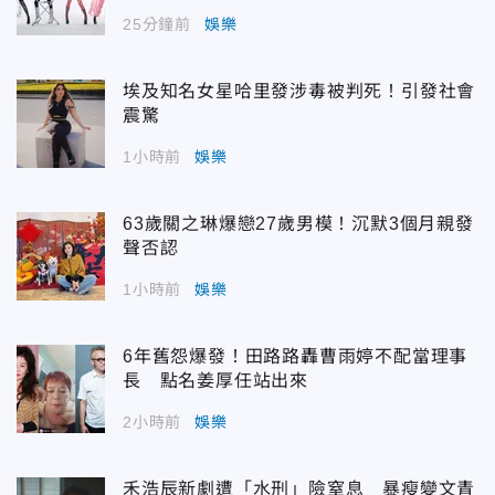
25分鐘前
娛樂
埃及知名女星哈里發涉毒被判死！引發社會
震驚
1小時前
娛樂
63歲關之琳爆戀27歲男模！沉默3個月親發
聲否認
1小時前
娛樂
6年舊怨爆發！田路路轟曹雨婷不配當理事
長 點名姜厚任站出來
2小時前
娛樂
禾浩辰新劇遭「水刑」險窒息 暴瘦變文青