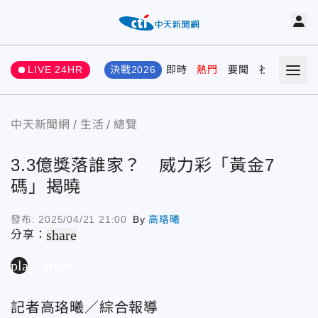
LIVE 24HR
決戰2026
即時
熱門
要聞
社會
娛樂
中天新聞網
生活
總覽
3.3億獎落誰家？ 威力彩「黃金7
碼」揭曉
發布:
2025/04/21 21:00
By
高珞曦
share
分享：
play_arrow
記者高珞曦／綜合報導