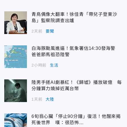
青鳥偶像大翻車！徐佳青「帶兒子登東沙
島」監察院調查出爐
2天前
要聞
白海豚颱風進逼！氣象署估14:30發海警
爸爸節馬祖恐陸警
2小時前
生活
陸男手搓AI劇暴紅！《歸墟》播放破億 每
分鐘算力燒掉近萬台幣
1天前
大陸
6旬翁心臟「停止90分鐘」復活！他醒來揭
死後世界 嘆：很恐怖…