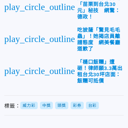
「苗栗到台北30
play_circle_outline
元」秘技 網驚：
德政！
吃披薩「驚見毛毛
蟲」！她揭店員離
play_circle_outline
譜態度 網美餐廳
道歉了
「樋口飯糰」遭
砸！律師願3.3萬出
play_circle_outline
租台北30坪店面：
飯糰可抵價
標籤：
威力彩
中獎
頭獎
彩券
台彩