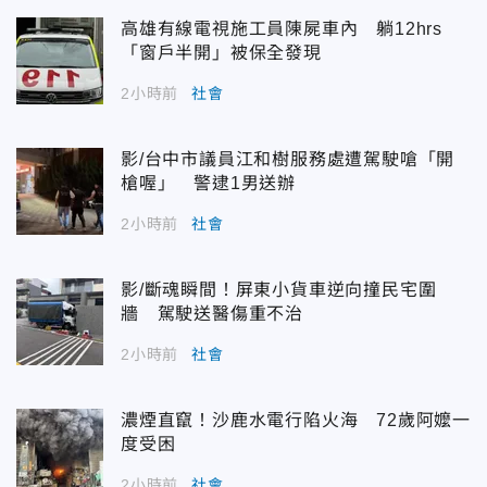
高雄有線電視施工員陳屍車內 躺12hrs
「窗戶半開」被保全發現
2小時前
社會
影/台中市議員江和樹服務處遭駕駛嗆「開
槍喔」 警逮1男送辦
2小時前
社會
影/斷魂瞬間！屏東小貨車逆向撞民宅圍
牆 駕駛送醫傷重不治
2小時前
社會
濃煙直竄！沙鹿水電行陷火海 72歲阿嬤一
度受困
2小時前
社會