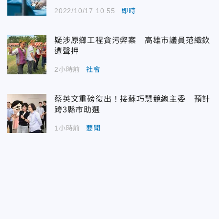
2022/10/17 10:55
即時
疑涉原鄉工程貪污弊案 高雄市議員范織欽
遭聲押
2小時前
社會
蔡英文重磅復出！接蘇巧慧競總主委 預計
跨3縣市助選
1小時前
要聞