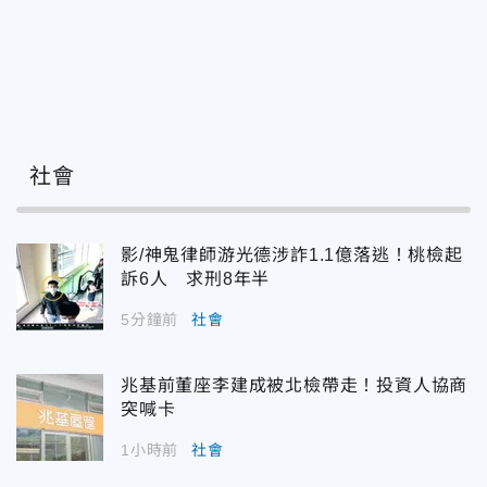
社會
影/神鬼律師游光德涉詐1.1億落逃！桃檢起
訴6人 求刑8年半
5分鐘前
社會
兆基前董座李建成被北檢帶走！投資人協商
突喊卡
1小時前
社會