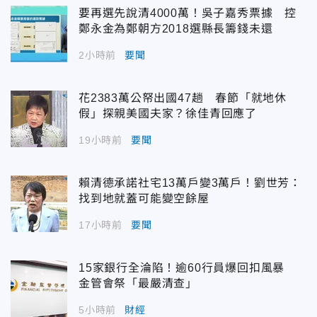
要再選先說清4000萬！吳子嘉秀票據 控
鄭永金為鄭朝方2018選縣長籌錢未還
2小時前
要聞
花2383萬公帑出國47趟 春節「就地休
假」探親美國夫家？徐佳青回應了
19小時前
要聞
賴清德承諾社宅13萬戶變3萬戶！劉世芳：
找到地就蓋可能變空餘屋
17小時前
要聞
15家銀行全淪陷！逾60行員爆回扣風暴
金管會祭「最嚴清查」
5小時前
財經