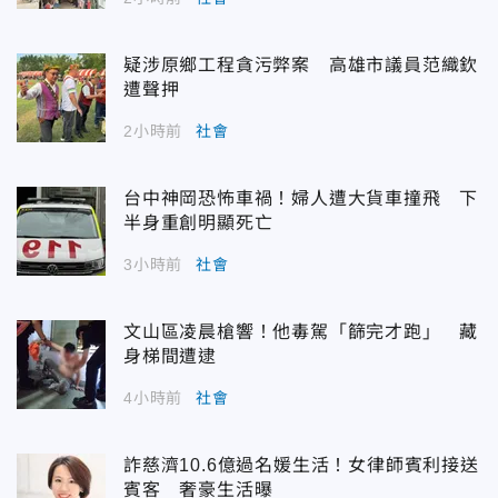
疑涉原鄉工程貪污弊案 高雄市議員范織欽
遭聲押
2小時前
社會
台中神岡恐怖車禍！婦人遭大貨車撞飛 下
半身重創明顯死亡
3小時前
社會
文山區凌晨槍響！他毒駕「篩完才跑」 藏
身梯間遭逮
4小時前
社會
詐慈濟10.6億過名媛生活！女律師賓利接送
賓客 奢豪生活曝