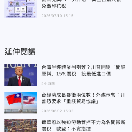
免繳印花稅
2026/07/10 15:15
延伸閱讀
台灣半導體業剉咧等？川普開鍘「關鍵
原料」15%關稅 設最低進口價
5小時前
台經濟成長暴衝兩位數！外媒示警：川
普恐要求「重談貿易協議」
2026/08/02 15:32
遭華府以強迫勞動管控不力為名開徵新
關稅 歐盟：不實指控