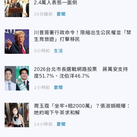
2.4萬人表態一面倒
24分鐘前
要聞
川普簽署行政命令！限縮出生公民權並「禁
生育旅遊」打擊移民
3小時前
生活
2026台北市長選戰網路投票 蔣萬安支持
度51.7%、沈伯洋46.7%
1小時前
要聞
周玉蔻「坐牢+賠2000萬」？張淑娟親曝：
她約喝下午茶求和解
14小時前
要聞