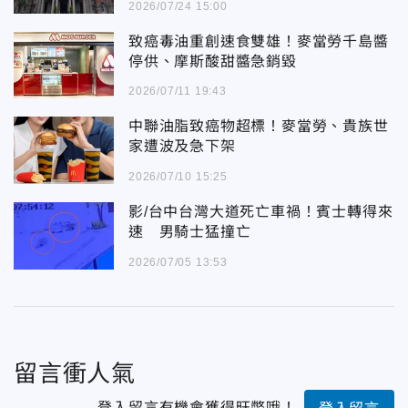
2026/07/24 15:00
致癌毒油重創速食雙雄！麥當勞千島醬
停供、摩斯酸甜醬急銷毀
2026/07/11 19:43
中聯油脂致癌物超標！麥當勞、貴族世
家遭波及急下架
2026/07/10 15:25
影/台中台灣大道死亡車禍！賓士轉得來
速 男騎士猛撞亡
2026/07/05 13:53
留言衝人氣
登入留言有機會獲得旺幣哦！