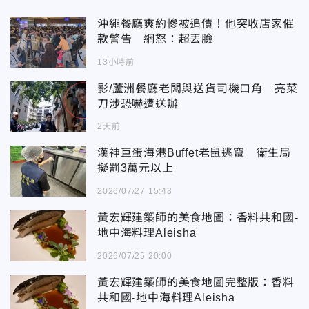
沖繩餐廳爽約慘被追債！他突收店家催
款警告 網怒：超丟臉
13小時前
影/蘆洲餐廳老闆與送貨司機口角 亮菜
刀涉恐嚇遭送辦
2天前
漢神巨蛋海港Buffet老鼠逃竄 衛生局
擬罰3萬元以上
2026/07/27 15:43
黃宏輝建築師的美食地圖：香料共和國-
地中海料理Aleisha
2026/07/25 20:00
黃宏輝建築師的美食地圖完整版：香料
共和國-地中海料理Aleisha