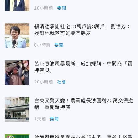
10小時前
要聞
賴清德承諾社宅13萬戶變3萬戶！劉世芳：
找到地就蓋可能變空餘屋
8小時前
要聞
苦茶毒油風暴最新！威加採購、中間商「羈
押禁見」
20小時前
社會
台東又驚天變！農業處長涉圖利20萬交保撤
銷 重開羈押庭
1天前
要聞
曾競選民進黨嘉義市黨部主委 嘉義市議員