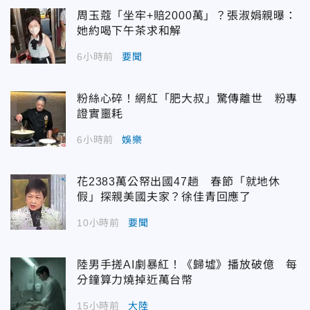
周玉蔻「坐牢+賠2000萬」？張淑娟親曝：
她約喝下午茶求和解
6小時前
要聞
粉絲心碎！網紅「肥大叔」驚傳離世 粉專
證實噩耗
6小時前
娛樂
花2383萬公帑出國47趟 春節「就地休
假」探親美國夫家？徐佳青回應了
10小時前
要聞
陸男手搓AI劇暴紅！《歸墟》播放破億 每
分鐘算力燒掉近萬台幣
15小時前
大陸