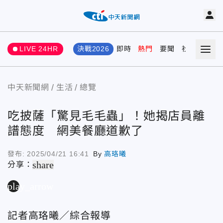
LIVE 24HR
決戰2026
即時
熱門
要聞
社會
娛樂
中天新聞網
生活
總覽
吃披薩「驚見毛毛蟲」！她揭店員離
譜態度 網美餐廳道歉了
發布:
2025/04/21 16:41
By
高珞曦
share
分享：
play_arrow
記者高珞曦／綜合報導