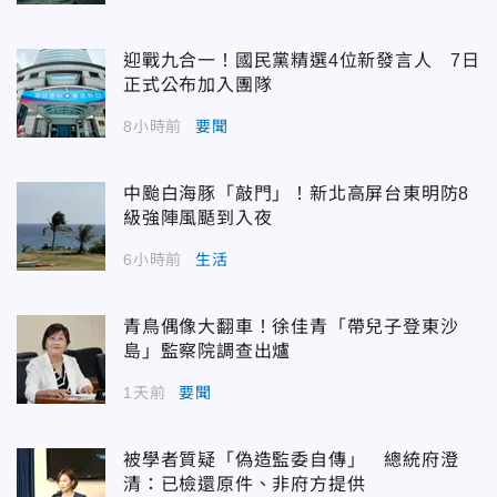
迎戰九合一！國民黨精選4位新發言人 7日
正式公布加入團隊
8小時前
要聞
中颱白海豚「敲門」！新北高屏台東明防8
級強陣風颳到入夜
6小時前
生活
青鳥偶像大翻車！徐佳青「帶兒子登東沙
島」監察院調查出爐
1天前
要聞
被學者質疑「偽造監委自傳」 總統府澄
清：已檢還原件、非府方提供