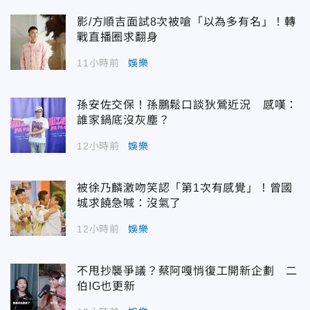
影/方順吉面試8次被嗆「以為多有名」！轉
戰直播圈求翻身
11小時前
娛樂
孫安佐交保！孫鵬鬆口談狄鶯近況 感嘆：
誰家鍋底沒灰塵？
12小時前
娛樂
被徐乃麟激吻笑認「第1次有感覺」！曾國
城求饒急喊：沒氣了
12小時前
娛樂
不甩抄襲爭議？蔡阿嘎悄復工開新企劃 二
伯IG也更新