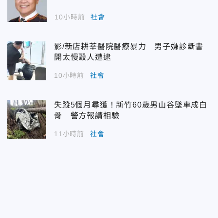
10小時前
社會
影/新店耕莘醫院醫療暴力 男子嫌診斷書
開太慢毆人遭逮
10小時前
社會
失蹤5個月尋獲！新竹60歲男山谷墜車成白
骨 警方報請相驗
11小時前
社會