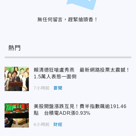
無任何留言，趕緊搶頭香！
熱門
賴清德狂嗆盧秀燕 最新網路投票太震撼！
1.5萬人表態一面倒
7小時前
要聞
美股開盤漲跌互見！費半指數飆逾191.46
點 台積電ADR漲0.93%
6小時前
財經