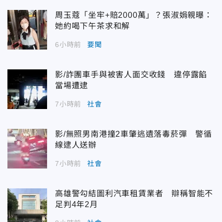
周玉蔻「坐牢+賠2000萬」？張淑娟親曝：
她約喝下午茶求和解
6小時前
要聞
影/詐團車手與被害人面交收錢 違停露餡
當場遭逮
7小時前
社會
影/無照男南港撞2車肇逃遺落毒菸彈 警循
線逮人送辦
7小時前
社會
高雄警勾結圖利汽車租賃業者 辯稱智能不
足判4年2月