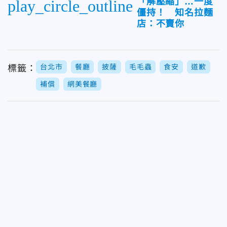
「解壓縮」…一度
play_circle_outline
僵持！ 知名拉麵
店：不賣你
台北市
餐廳
披薩
毛毛蟲
食安
道歉
標籤：
補償
網美餐廳