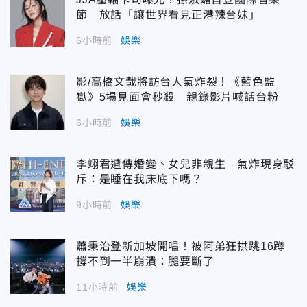
節 放話「讓世界看見正港辣台妹」
6小時前
娛樂
影/高橋文哉將訪台人氣炸裂！《藍色監
獄》5場見面會秒殺 親錄影片喊話台粉
6小時前
娛樂
李翊君遭傳婚變、女兒非親生 氣炸現身駁
斥：是睡在我床底下嗎？
9小時前
娛樂
蕭秉治登新加坡開唱！被阿弟狂拱跳16蹲
撐不到一半崩潰：腿要斷了
11小時前
娛樂