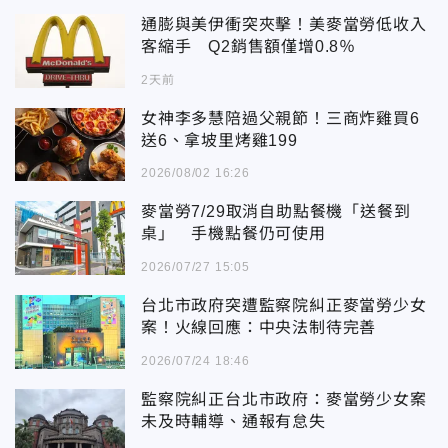
通膨與美伊衝突夾擊！美麥當勞低收入
客縮手 Q2銷售額僅增0.8％
2天前
女神李多慧陪過父親節！三商炸雞買6
送6、拿坡里烤雞199
2026/08/02 16:26
麥當勞7/29取消自助點餐機「送餐到
桌」 手機點餐仍可使用
2026/07/27 15:05
台北市政府突遭監察院糾正麥當勞少女
案！火線回應：中央法制待完善
2026/07/24 18:46
監察院糾正台北市政府：麥當勞少女案
未及時輔導、通報有怠失