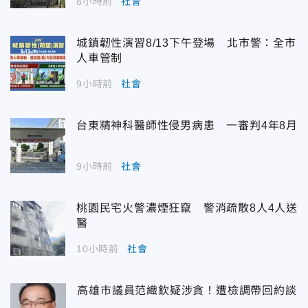
8小時前
社會
城鎮韌性演習8/13下午登場 北市警：全市
人車管制
9小時前
社會
台東精神科醫師性侵男病患 一審判4年8月
9小時前
社會
桃園民宅火警濃煙狂竄 警消疏散8人4人送
醫
10小時前
社會
高雄市議員范織欽疑涉貪！遭檢調帶回約談