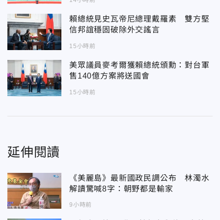
14小時前
賴總統見史瓦帝尼總理戴羅素 雙方堅
信邦誼穩固破除外交謠言
15小時前
美眾議員麥考爾獲賴總統頒勳：對台軍
售140億方案將送國會
15小時前
延伸閱讀
《美麗島》最新國政民調公布 林濁水
解讀驚喊8字：朝野都是輸家
9小時前