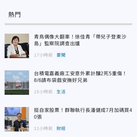
熱門
青鳥偶像大翻車！徐佳青「帶兒子登東沙
島」監察院調查出爐
17小時前
要聞
台積電嘉義廠工安意外累計釀2死5重傷！
8/6請布袋戲安撫好兄弟
15小時前
生活
挺自家股票！群聯執行長潘健成7月加碼買4
0張
11小時前
財經