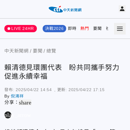
LIVE 24HR
決戰2026
即時
熱門
要聞
社會
娛樂
中天新聞網
要聞
總覽
賴清德見環團代表 盼共同攜手努力
促進永續幸福
發布:
2025/04/22 14:54
, 更新:
2025/04/22 17:15
By
倪鴻祥
share
分享：
play_arrow