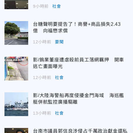
9小時前
社會
台糖聲明要提告了！商譽+商品損失2.43
億 向福懋求償
12小時前
要聞
影/鎢業董座遭虐殺前員工落網羈押 開車
逃亡畫面曝光
12小時前
社會
影/大陸海警船再度侵擾金門海域 海巡艦
艇併航監控廣播驅離
13小時前
社會
台南市議員郭信良涉侵占千萬政治獻金還私