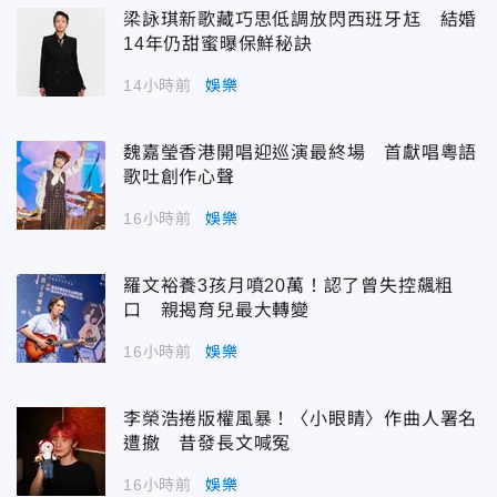
梁詠琪新歌藏巧思低調放閃西班牙尪 結婚
14年仍甜蜜曝保鮮秘訣
14小時前
娛樂
魏嘉瑩香港開唱迎巡演最終場 首獻唱粵語
歌吐創作心聲
16小時前
娛樂
羅文裕養3孩月噴20萬！認了曾失控飆粗
口 親揭育兒最大轉變
16小時前
娛樂
李榮浩捲版權風暴！〈小眼睛〉作曲人署名
遭撤 昔發長文喊冤
16小時前
娛樂