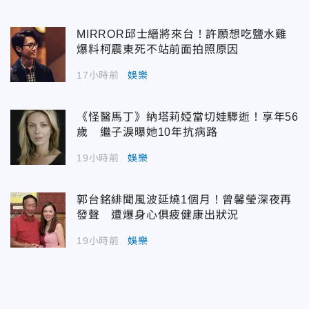
MIRROR邱士縉將來台！許願想吃鹽水雞
爆料柯震東死不站前面拍照原因
17小時前
娛樂
《怪醫馬丁》納塔莉婭當切娃驟逝！享年56
歲 繼子淚曝她10年抗病路
19小時前
娛樂
郭台銘緋聞風波延燒1個月！曾馨瑩深夜再
發聲 遭爆身心俱疲健康出狀況
19小時前
娛樂