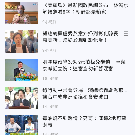
《美麗島》最新國政民調公布 林濁水
解讀驚喊8字：朝野都是輸家
9小時前
賴總統轟盧秀燕意外掃到彰化縣長 王
惠美酸：您終於想到彰化啦！
9小時前
明年度預算3.6兆元拍板免舉債 卓榮
泰喊話立院：速審查勿新舊混審
10小時前
綠行動中常會登場 賴總統轟盧秀燕：
讓台中成非洲豬瘟和食安破口
14小時前
毒油燒不到選情？亮哥：僅這2地可望
翻轉