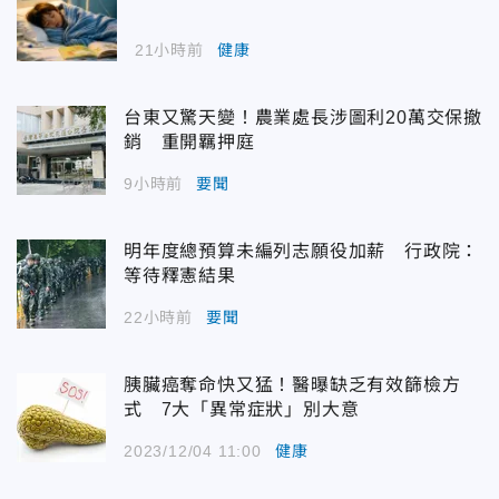
21小時前
健康
台東又驚天變！農業處長涉圖利20萬交保撤
銷 重開羈押庭
9小時前
要聞
明年度總預算未編列志願役加薪 行政院：
等待釋憲結果
22小時前
要聞
胰臟癌奪命快又猛！醫曝缺乏有效篩檢方
式 7大「異常症狀」別大意
2023/12/04 11:00
健康