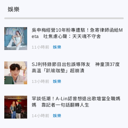
娛樂
吳申梅經營10年粉專遭駭！急寄律師函給M
eta 吐焦慮心聲：天天魂不守舍
11小時前
娛樂
SJ利特錄節目出包誤導隊友 神童頂37度
高溫「趴瑜珈墊」超崩潰
13小時前
娛樂
罕談低潮！A-Lin認曾想退出歌壇當全職媽
媽 靠記者一句話翻轉人生
14小時前
娛樂