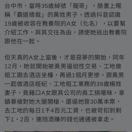
台中市，當時35歲綽號「龍哥」，臉書上暱
稱「霸道總裁」的黃姓男子，透過抖音認識
19歲被收容在教養院的A女（化名），以要幫
介紹工作，與其交往為由，誘使她逃出教養院
跟他在一起。
但天真的A女上當後，才是惡夢的開始，同年
12月，她就開始被黃男逼迫性交易、工地做
粗工跟去酒店坐檯，再過1個月更慘，跟黃男
一起做酒店經紀、工地粗工業務的39歲楊姓
妻子，竟藉口A女跟其公司的員工搞曖昧，拿
鎮暴槍對她大腿開槍，還逼她簽30萬本票，
去工地的每日1千4百元工資，也被苛扣到剩
下1、2百，連陪酒賺的錢也通通被拿走。