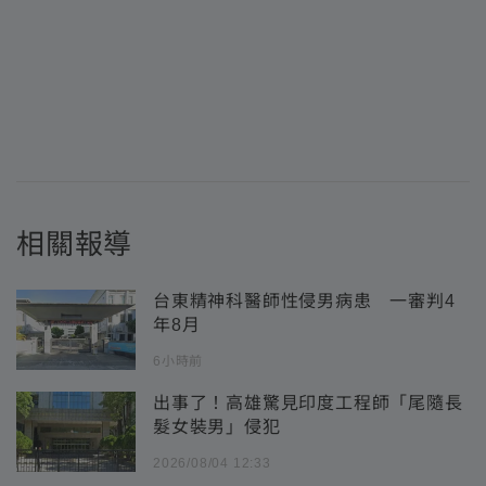
相關報導
台東精神科醫師性侵男病患 一審判4
年8月
6小時前
出事了！高雄驚見印度工程師「尾隨長
髮女裝男」侵犯
2026/08/04 12:33