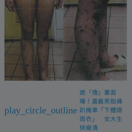
詭「擼」畫面
曝！嘉義男脫褲
play_circle_outline
趴機車「下體蹭
雨衣」 女大生
快崩潰