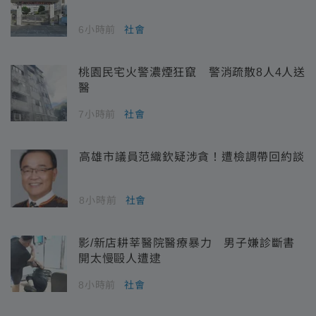
6小時前
社會
桃園民宅火警濃煙狂竄 警消疏散8人4人送
醫
7小時前
社會
高雄市議員范織欽疑涉貪！遭檢調帶回約談
8小時前
社會
影/新店耕莘醫院醫療暴力 男子嫌診斷書
開太慢毆人遭逮
8小時前
社會