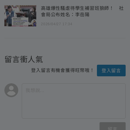
高雄爆性騷虐待學生補習班狼師！ 社
會局公布姓名：李岳陽
2026/04/27 17:34
留言衝人氣
登入留言有機會獲得旺幣哦！
登入留言
留言