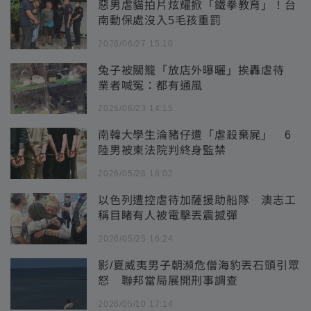
惡男虐貓拍片炫耀掀「鐵拳教育」！台
南動保處沒入5毛孩重罰
2026/06/27 15:10
兔子被關籠「放店外曝曬」挨轟虐待
業者喊冤：都有通風
2026/06/23 14:15
南韓大學生淪豬仔遭「虐殺棄屍」 6
陸男被柬法院判終身監禁
2026/05/28 18:02
以色列遭控虐待加薩援助船隊 澳志工
稱目睹有人被電擊丟震撼彈
2026/05/25 16:24
影/夏威夷男子朝瀕危僧海豹丟石頭引眾
怒 聯邦當局展開刑事調查
2026/05/10 17:14