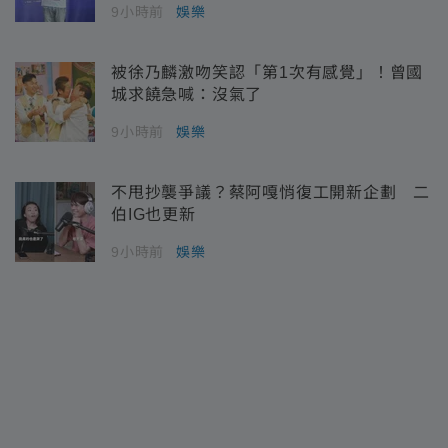
9小時前
娛樂
被徐乃麟激吻笑認「第1次有感覺」！曾國
城求饒急喊：沒氣了
9小時前
娛樂
不甩抄襲爭議？蔡阿嘎悄復工開新企劃 二
伯IG也更新
9小時前
娛樂