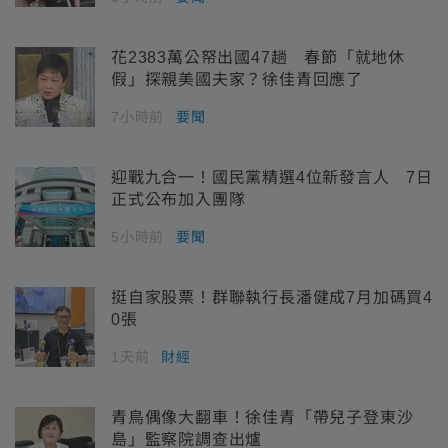
花2383萬公帑出國47趟 春節「就地休
假」探親美國夫家？徐佳青回應了
7小時前
要聞
迎戰九合一！國民黨精選4位新發言人 7日
正式公布加入團隊
5小時前
要聞
挺自家股票！群聯執行長潘健成7月加碼買4
0張
1天前
財經
青鳥偶像大翻車！徐佳青「帶兒子登東沙
島」監察院調查出爐