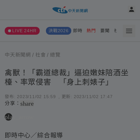
LIVE 24HR
決戰2026
即時
熱門
要聞
社會
娛樂
中天新聞網
社會
總覽
禽獸！「霸道總裁」逼迫嫩妹陪酒坐
檯、率眾侵害 「身上刺婊子」
發布:
2023/11/02 15:59
, 更新:
2023/11/02 17:47
share
分享：
play_arrow
即時中心／綜合報導