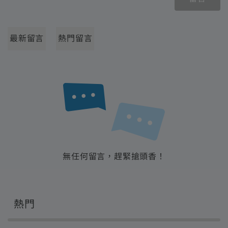
最新留言
熱門留言
無任何留言，趕緊搶頭香！
熱門