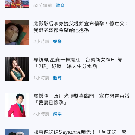
53分鐘前
體育
北影影后李亦捷父親節宣布懷孕！憶亡父：
我跟老哥都希望給他抱孫
2小時前
娛樂
專訪/明星賽一舞爆紅！台鋼新女神ET靠
「2招」紓壓 曝人生分水嶺
1小時前
體育
震撼彈！及川光博雙喜臨門 宣布閃電再婚
「愛妻已懷孕」
4小時前
娛樂
張惠妹妹妹Saya近況曝光！「阿妹妹」成