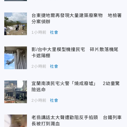
台東捷地爾再發現大量建築廢棄物 地檢署
分案偵辦
1小時前
社會
影/台中大里模型機撞民宅 碎片散落機尾
卡遮陽棚
2小時前
社會
宜蘭南澳民宅火警「燒成廢墟」 2幼童驚
險逃命
2小時前
社會
老翁講話太大聲遭勸阻反手掐頸 台鐵列車
長被打到濺血