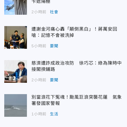
卡遮陽棚
2小時前
社會
遭謝金河痛心轟「顛倒黑白」！蔣萬安回
嗆：記憶不會被洗掉
5小時前
要聞
慈濟遭詐成政治攻防 徐巧芯：綠為陳時中
接閣揆鋪路
2小時前
要聞
別當浪花下冤魂！颱風巨浪突襲花蓮 氣象
署發國家警報
1小時前
生活