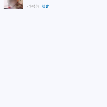
2小時前
社會