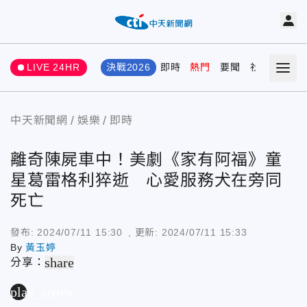
LIVE 24HR
決戰2026
即時
熱門
要聞
社會
娛樂
中天新聞網
娛樂
即時
離奇陳屍車中！美劇《家有阿福》童
星葛雷格利猝逝 心愛服務犬在旁同
死亡
發布:
2024/07/11 15:30
, 更新:
2024/07/11 15:33
By
黃玉婷
share
分享：
play_arrow