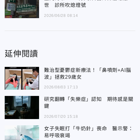
世 診所吹熄燈號
2026/06/28 08:14
延伸閱讀
難治型憂鬱症新療法！「鼻噴劑+AI腦
波」拯救29歲女
2026/08/03 17:13
研究翻轉「失樂症」認知 期待感是關
鍵
2026/07/20 15:18
女子失眠打「牛奶針」喪命 醫示警：
易呼吸衰竭