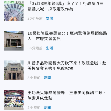
「0到18歲年領6萬」沒了？！行政院收三
讀函文喊：採取憲政作為
20小時前
要聞
10級強陣風突襲台北！鷹架驚傳倒塌砸傷路
人 市府突發警訊
56分鐘前
生活
川普多晶矽關稅大刀砍下來！政院急喊：赴
美投資業者適用免稅配額
8小時前
要聞
王功漁火節熱鬧登場！王惠美同框魏平政、
陳素月成焦點
2小時前
要聞