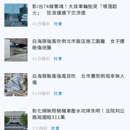
影/台74線驚魂！大貨車輪胎突「噴落起
火」 狂滾撞牆下交流道
41分鐘前
社會
白海豚強風吹倒北市飯店施工圍籬 女子遭
砸傷送醫
41分鐘前
社會
白海豚颱風強風狂吹 北市鷹架倒塌幸無人
傷
53分鐘前
社會
彰化婦無照騎機車壓水坑摔失明！法院判公
路局國賠311萬
1小時前
社會