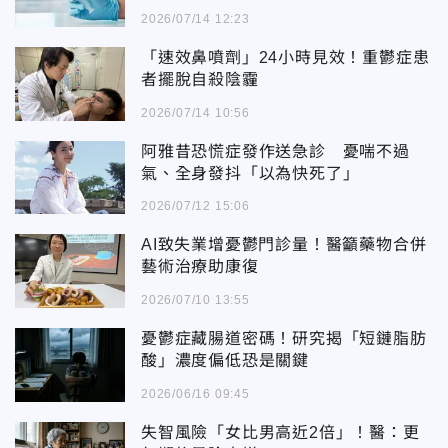
2026/07/14 12:23
「速效鼻噴劑」24小時見效！重鬱症患
者擺脫自殺陰霾
2026/07/14 10:56
阿雅昔恐慌症發作送急診 憂喘不過
氣、全身發抖「以為快死了」
2026/07/12 15:06
AI致失業增憂鬱門診量！醫籲藥物合併
藝術治療助康復
2026/07/10 13:55
憂鬱症藏腸道密碼！研究揭「短鏈脂肪
酸」濃度偏低恐是關鍵
2026/06/16 09:45
失智風險「女比男高近2倍」！醫：更