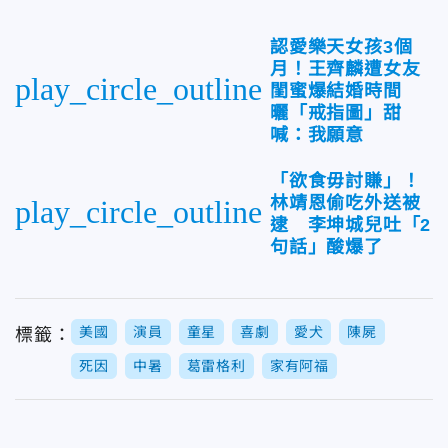
認愛樂天女孩3個
月！王齊麟遭女友
play_circle_outline
閨蜜爆結婚時間
曬「戒指圖」甜
喊：我願意
「欲食毋討賺」！
林靖恩偷吃外送被
play_circle_outline
逮 李坤城兒吐「2
句話」酸爆了
美國
演員
童星
喜劇
愛犬
陳屍
標籤：
死因
中暑
葛雷格利
家有阿福