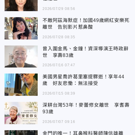
2026/07/29 08:56
不敵阿茲海默症！加國49歲網紅安樂死
離世 告別影片惹鼻酸
2026/07/28 08:35
曾入圍金馬、金鐘！資深導演王時政辭
世 享壽83歲
2026/07/16 07:47
美國男星喬許葛里塞提驟逝！享年44
歲 好友悲慟：無法接受
2026/07/15 08:39
深耕台灣53年！麥蕾修女離世 享耆壽
93歲
2026/07/07 09:16
金門的唯一！耳鼻喉科醫師陳信雄離