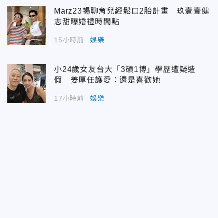
Marz23暢聊育兒經鬆口2胎計畫 玖壹壹健
志甜曝婚禮時間點
15小時前
娛樂
小24歲女友台大「3碩1博」學歷遭疑造
假 姜厚任護愛：還是喜歡她
17小時前
娛樂