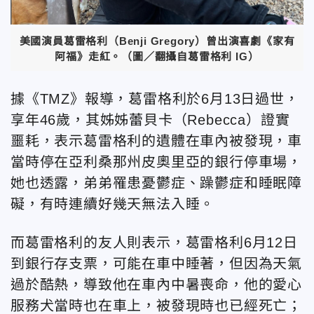
美國演員葛雷格利（Benji Gregory）曾出演喜劇《家有
阿福》走紅。（圖／翻攝自葛雷格利 IG）
據《TMZ》報導，葛雷格利於6月13日過世，
享年46歲，其姊姊蕾貝卡（Rebecca）證實
噩耗，表示葛雷格利的遺體在車內被發現，車
當時停在亞利桑那州皮奧里亞的銀行停車場，
她也透露，弟弟罹患憂鬱症、躁鬱症和睡眠障
礙，有時連續好幾天無法入睡。
而葛雷格利的友人則表示，葛雷格利6月12日
到銀行存支票，可能在車中睡著，但因為天氣
過於酷熱，導致他在車內中暑喪命，他的愛心
服務犬當時也在車上，被發現時也已經死亡；