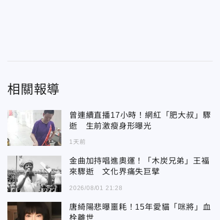
相關報導
曾連續直播17小時！網紅「肥大叔」驟
逝 生前激瘦身形曝光
1天前
金曲加持唱進奧運！「木炭兄弟」王福
來驟逝 文化界痛失巨擘
2026/08/01 21:28
唐綺陽悲曝噩耗！15年愛貓「咪將」血
栓離世