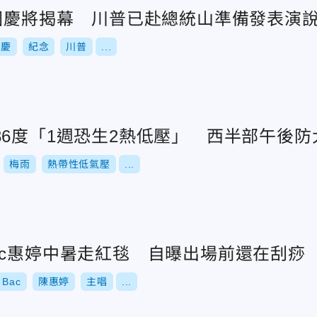
年國慶將揭幕 川普已赴總統山準備發表演
國慶
紀念
川普
...
36度「1週恐生2熱低壓」 西半部午後防
梅雨
熱帶性低氣壓
...
y Bac惠婷中暑走紅毯 自曝出場前還在刮痧
 Bac
陳惠婷
主唱
...