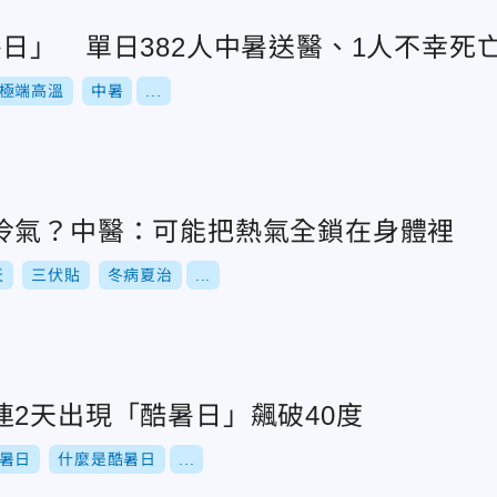
日」 單日382人中暑送醫、1人不幸死
極端高溫
中暑
...
冷氣？中醫：可能把熱氣全鎖在身體裡
天
三伏貼
冬病夏治
...
連2天出現「酷暑日」飆破40度
暑日
什麼是酷暑日
...