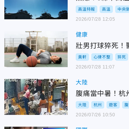
高溫特報
高溫
中央
2026/07/28 12:05
健康
壯男打球猝死！
黃軒
心律不整
猝死
2026/07/28 11:07
大陸
腹痛當中暑！杭
大陸
杭州
遊客
腹
2026/07/26 10:50