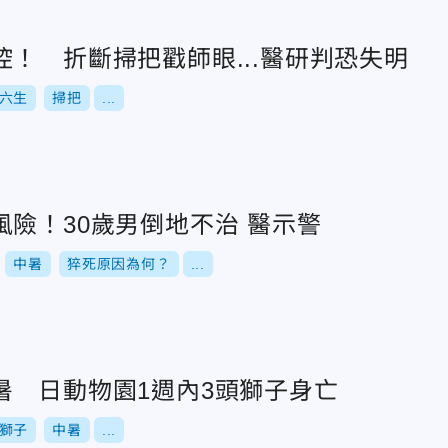
！ 折斷掃把戳師眼...醫研判恐失明
六生
掃把
...
險！30歲男倒地不治 醫示警
中暑
猝死原因為何？
...
暑 日動物園1週內3頭獅子身亡
獅子
中暑
...