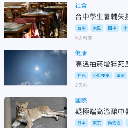
社會
台中學生暑輔失控
台中
大里
國中
小
8小時前
健康
高溫抽菸增猝死風
猝死
心肌梗塞
黃軒
2天前
國際
疑極端高溫釀中
日本
東京
動物園