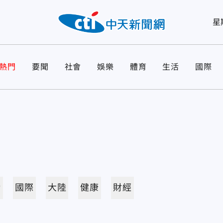
星
熱門
要聞
社會
娛樂
體育
生活
國際
活
國際
大陸
健康
財經