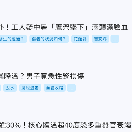
外！工人疑中暑「鷹架墜下」滿頭滿臉血
發生的經過？
傷者的狀況如何？
花蓮縣
吉安鄉
...
澡降溫？男子竟急性腎損傷
脫水
劇烈溫差
血管收縮
...
逾30%！核心體溫超40度恐多重器官衰竭