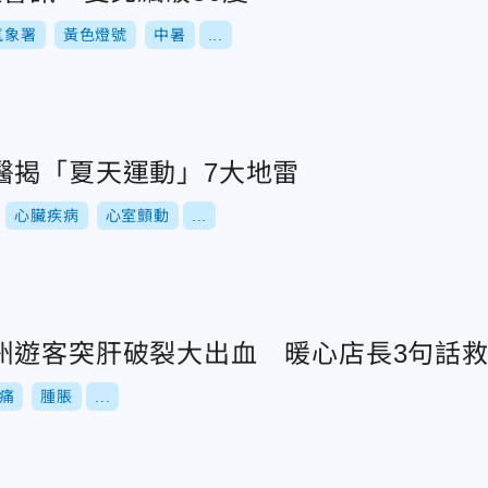
氣象署
黃色燈號
中暑
...
醫揭「夏天運動」7大地雷
心臟疾病
心室顫動
...
州遊客突肝破裂大出血 暖心店長3句話
痛
腫脹
...