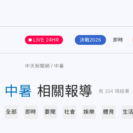
LIVE 24HR
決戰2026
即時
中天新聞網
中暑
中暑
相關報導
有
104
項結果
全部
即時
要聞
社會
娛樂
體育
生