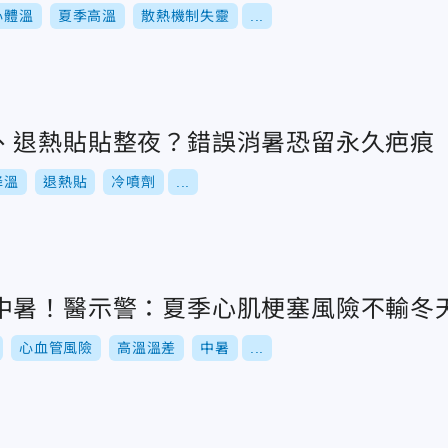
心體溫
夏季高溫
散熱機制失靈
...
、退熱貼貼整夜？錯誤消暑恐留永久疤痕
降溫
退熱貼
冷噴劑
...
中暑！醫示警：夏季心肌梗塞風險不輸冬
心血管風險
高溫溫差
中暑
...