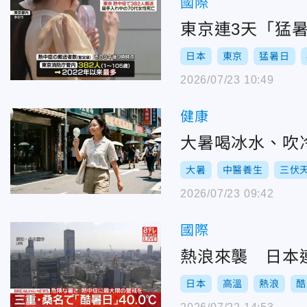
國際
東京連3天「猛暑
日本
東京
猛暑日
2026/07/23 10:49
健康
大暑喝冰水、吹
大暑
中醫養生
三伏
2026/07/23 09:42
國際
熱浪來襲 日本
日本
高溫
熱浪
酷