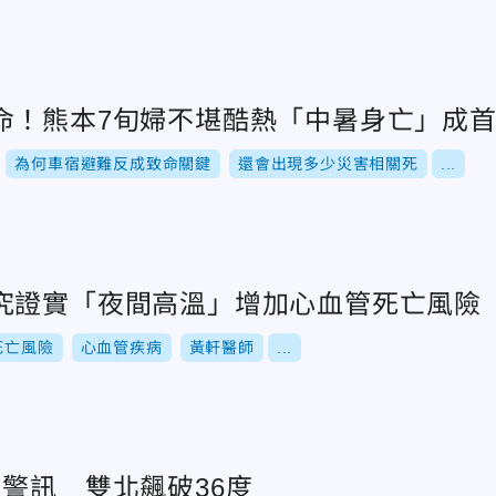
命！熊本7旬婦不堪酷熱「中暑身亡」成
為何車宿避難反成致命關鍵
還會出現多少災害相關死
...
究證實「夜間高溫」增加心血管死亡風險
死亡風險
心血管疾病
黃軒醫師
...
警訊 雙北飆破36度