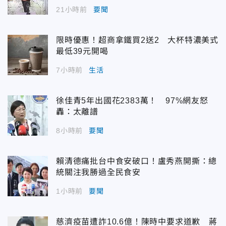
21小時前
要聞
限時優惠！超商拿鐵買2送2 大杯特濃美式
最低39元開喝
7小時前
生活
徐佳青5年出國花2383萬！ 97%網友怒
轟：太離譜
8小時前
要聞
賴清德痛批台中食安破口！盧秀燕開撕：總
統關注我勝過全民食安
1小時前
要聞
慈濟疫苗遭詐10.6億！陳時中要求道歉 蔣