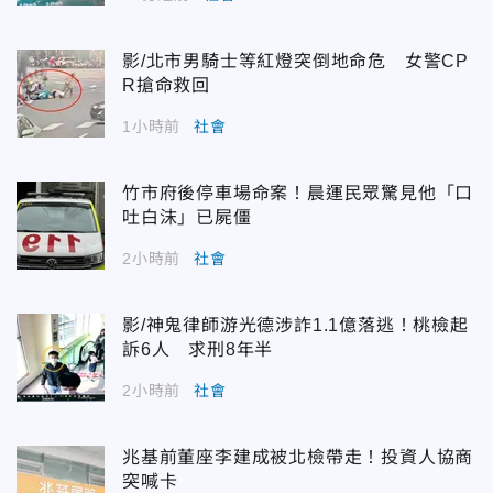
影/北市男騎士等紅燈突倒地命危 女警CP
R搶命救回
1小時前
社會
竹市府後停車場命案！晨運民眾驚見他「口
吐白沫」已屍僵
2小時前
社會
影/神鬼律師游光德涉詐1.1億落逃！桃檢起
訴6人 求刑8年半
2小時前
社會
兆基前董座李建成被北檢帶走！投資人協商
突喊卡