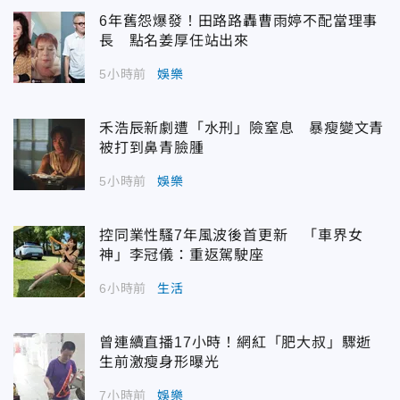
6年舊怨爆發！田路路轟曹雨婷不配當理事
長 點名姜厚任站出來
5小時前
娛樂
禾浩辰新劇遭「水刑」險窒息 暴瘦變文青
被打到鼻青臉腫
5小時前
娛樂
控同業性騷7年風波後首更新 「車界女
神」李冠儀：重返駕駛座
6小時前
生活
曾連續直播17小時！網紅「肥大叔」驟逝
生前激瘦身形曝光
7小時前
娛樂