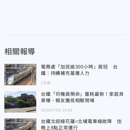
相關報導
電務處「加班逾300小時」居冠 台
鐵：持續補充基層人力
2天前
台鐵「司機員殞命」噩耗最新！家庭背
景曝、親友團抵相驗現場
2026/07/30 16:08
台鐵北迴線花蓮=北埔電車線故障 估
晚上8點正常運行