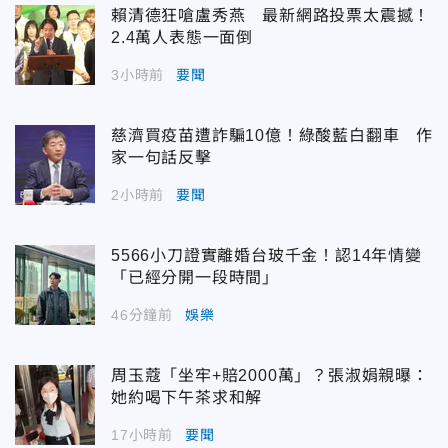
賴清德狂嗆盧秀燕 最新網路投票太震撼！
2.4萬人表態一面倒
3小時前
要聞
慈濟買疫苗遭詐騙10億！綠酸藍白翻車 作
家一句話反擊
2小時前
要聞
5566小刀證實離婚台玻千金！認14年情變
「已經分開一段時間」
46分鐘前
娛樂
周玉蔻「坐牢+賠2000萬」？張淑娟親曝：
她約喝下午茶求和解
17小時前
要聞