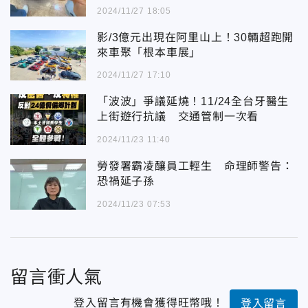
2024/11/27 18:05
影/3億元出現在阿里山上！30輛超跑開
來車聚「根本車展」
2024/11/27 17:10
「波波」爭議延燒！11/24全台牙醫生
上街遊行抗議 交通管制一次看
2024/11/23 11:40
勞發署霸凌釀員工輕生 命理師警告：
恐禍延子孫
2024/11/23 07:53
留言衝人氣
登入留言有機會獲得旺幣哦！
登入留言