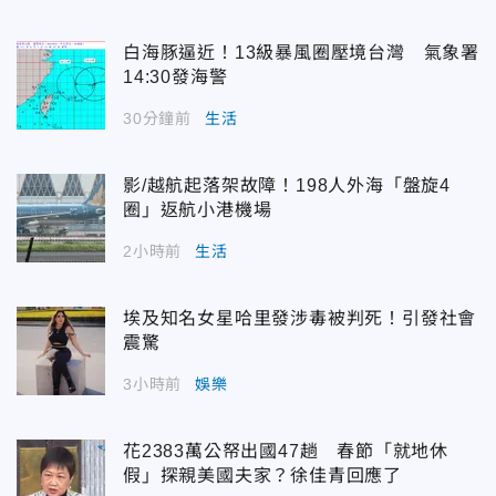
白海豚逼近！13級暴風圈壓境台灣 氣象署
14:30發海警
30分鐘前
生活
影/越航起落架故障！198人外海「盤旋4
圈」返航小港機場
2小時前
生活
埃及知名女星哈里發涉毒被判死！引發社會
震驚
3小時前
娛樂
花2383萬公帑出國47趟 春節「就地休
假」探親美國夫家？徐佳青回應了