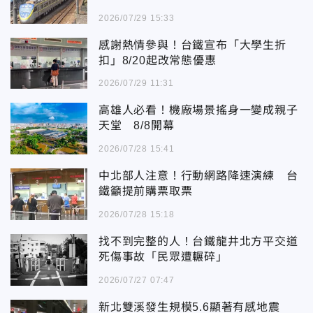
2026/07/29 15:33
感謝熱情參與！台鐵宣布「大學生折
扣」8/20起改常態優惠
2026/07/29 11:31
高雄人必看！機廠場景搖身一變成親子
天堂 8/8開幕
2026/07/28 15:41
中北部人注意！行動網路降速演練 台
鐵籲提前購票取票
2026/07/28 15:18
找不到完整的人！台鐵龍井北方平交道
死傷事故「民眾遭輾碎」
2026/07/27 07:47
新北雙溪發生規模5.6顯著有感地震