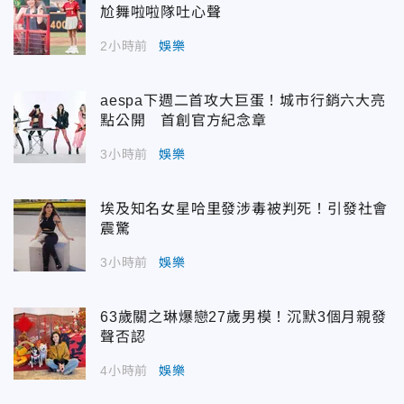
尬舞啦啦隊吐心聲
2小時前
娛樂
aespa下週二首攻大巨蛋！城市行銷六大亮
點公開 首創官方紀念章
3小時前
娛樂
埃及知名女星哈里發涉毒被判死！引發社會
震驚
3小時前
娛樂
63歲關之琳爆戀27歲男模！沉默3個月親發
聲否認
4小時前
娛樂