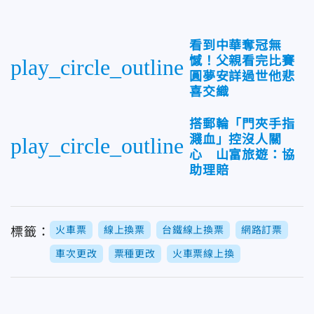
看到中華奪冠無
憾！父親看完比賽
play_circle_outline
圓夢安詳過世他悲
喜交織
搭郵輪「門夾手指
濺血」控沒人關
play_circle_outline
心 山富旅遊：協
助理賠
火車票
線上換票
台鐵線上換票
網路訂票
標籤：
車次更改
票種更改
火車票線上換