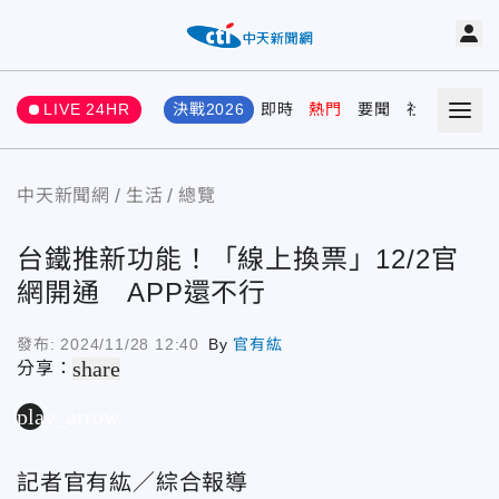
LIVE 24HR
決戰2026
即時
熱門
要聞
社會
娛樂
中天新聞網
生活
總覽
台鐵推新功能！「線上換票」12/2官
網開通 APP還不行
發布:
2024/11/28 12:40
By
官有紘
share
分享：
play_arrow
記者官有紘／綜合報導