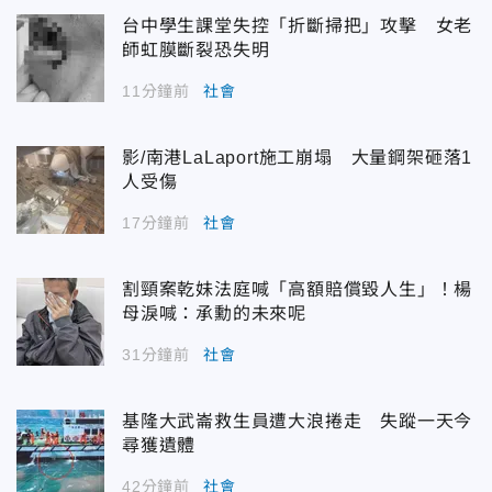
台中學生課堂失控「折斷掃把」攻擊 女老
師虹膜斷裂恐失明
11分鐘前
社會
影/南港LaLaport施工崩塌 大量鋼架砸落1
人受傷
17分鐘前
社會
割頸案乾妹法庭喊「高額賠償毀人生」！楊
母淚喊：承勳的未來呢
31分鐘前
社會
基隆大武崙救生員遭大浪捲走 失蹤一天今
尋獲遺體
42分鐘前
社會