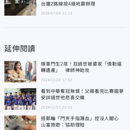
台鐵2路線按4級地震辦理
2026/07/26 21:19
延伸閱讀
嫁豪門生2孩！尪過世被婆家「情勒逼
轉遺產」 律師神助攻
2024/11/28 12:32
看到中華奪冠無憾！父親看完比賽圓夢
安詳過世他悲喜交織
2024/11/27 20:53
搭郵輪「門夾手指濺血」控沒人關心
山富旅遊：協助理賠