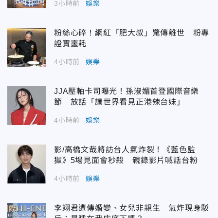
3小時前
娛樂
粉絲心碎！網紅「肥大叔」驚傳離世 粉專
證實噩耗
4小時前
娛樂
JJA壓軸卡司曝光！孫淑媚首登國際音樂
節 放話「讓世界看見正港辣台妹」
4小時前
娛樂
影/高橋文哉將訪台人氣炸裂！《藍色監
獄》5場見面會秒殺 親錄影片喊話台粉
4小時前
娛樂
李翊君遭傳婚變、女兒非親生 氣炸現身駁