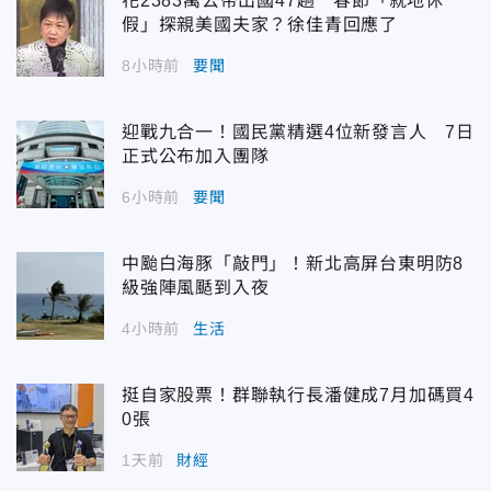
花2383萬公帑出國47趟 春節「就地休
假」探親美國夫家？徐佳青回應了
8小時前
要聞
迎戰九合一！國民黨精選4位新發言人 7日
正式公布加入團隊
6小時前
要聞
中颱白海豚「敲門」！新北高屏台東明防8
級強陣風颳到入夜
4小時前
生活
挺自家股票！群聯執行長潘健成7月加碼買4
0張
1天前
財經