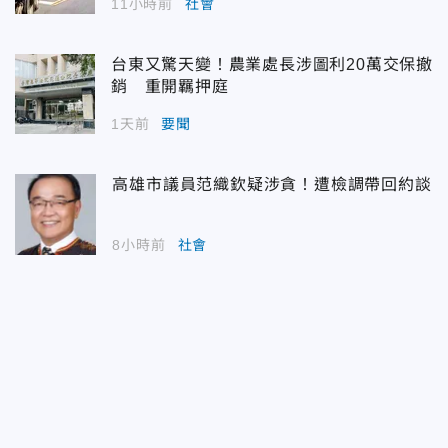
11小時前
社會
台東又驚天變！農業處長涉圖利20萬交保撤
銷 重開羈押庭
1天前
要聞
高雄市議員范織欽疑涉貪！遭檢調帶回約談
8小時前
社會