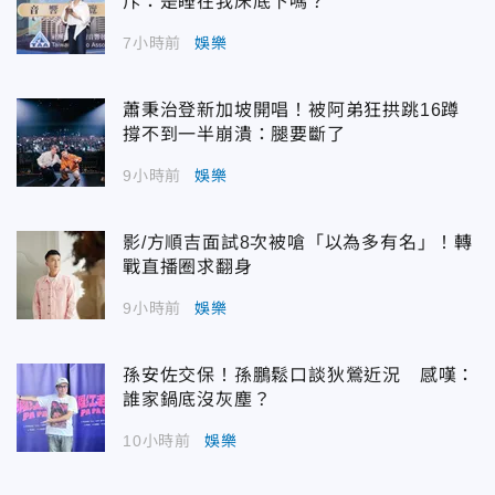
斥：是睡在我床底下嗎？
7小時前
娛樂
蕭秉治登新加坡開唱！被阿弟狂拱跳16蹲
撐不到一半崩潰：腿要斷了
9小時前
娛樂
影/方順吉面試8次被嗆「以為多有名」！轉
戰直播圈求翻身
9小時前
娛樂
孫安佐交保！孫鵬鬆口談狄鶯近況 感嘆：
誰家鍋底沒灰塵？
10小時前
娛樂