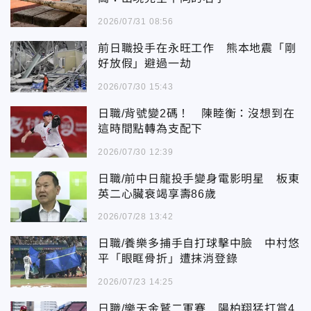
2026/07/31 08:56
前日職投手在永旺工作 熊本地震「剛
好放假」避過一劫
2026/07/30 15:43
日職/背號變2碼！ 陳睦衡：沒想到在
這時間點轉為支配下
2026/07/30 12:39
日職/前中日龍投手變身電影明星 板東
英二心臟衰竭享壽86歲
2026/07/28 13:42
日職/養樂多捕手自打球擊中臉 中村悠
平「眼眶骨折」遭抹消登錄
2026/07/23 14:25
日職/樂天金鷲二軍賽 陽柏翔猛打賞4