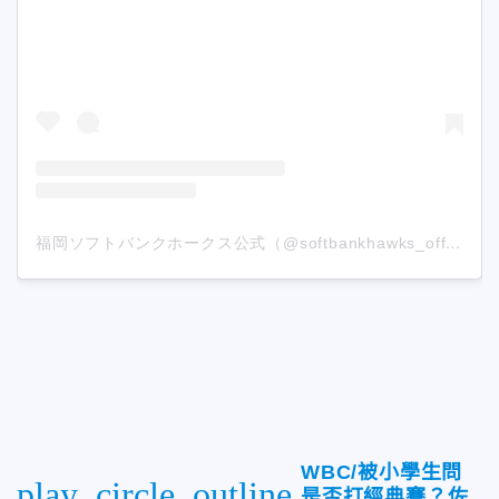
福岡ソフトバンクホークス公式（@softbankhawks_official）分享的貼文
WBC/被小學生問
play_circle_outline
是否打經典賽？佐