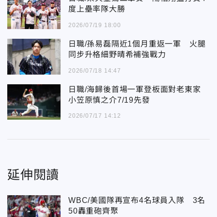
度上壘率隊大勝
2026/07/19 18:00
日職/孫易磊隔近1個月重返一軍 火腿
同步升格細野晴希補強戰力
2026/07/18 14:47
日職/海歸後首場一軍登板面對老東家
小笠原慎之介7/19先發
2026/07/17 14:12
延伸閱讀
WBC/美國隊再宣布4名球員入隊 3名
50轟重砲齊聚