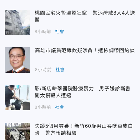
桃園民宅火警濃煙狂竄 警消疏散8人4人送
醫
8小時前
社會
高雄市議員范織欽疑涉貪！遭檢調帶回約談
8小時前
社會
影/新店耕莘醫院醫療暴力 男子嫌診斷書
開太慢毆人遭逮
8小時前
社會
失蹤5個月尋獲！新竹60歲男山谷墜車成白
骨 警方報請相驗