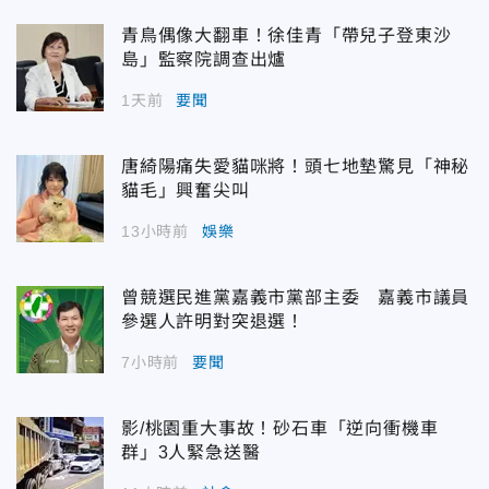
青鳥偶像大翻車！徐佳青「帶兒子登東沙
島」監察院調查出爐
1天前
要聞
唐綺陽痛失愛貓咪將！頭七地墊驚見「神秘
貓毛」興奮尖叫
13小時前
娛樂
曾競選民進黨嘉義市黨部主委 嘉義市議員
參選人許明對突退選！
7小時前
要聞
影/桃園重大事故！砂石車「逆向衝機車
群」3人緊急送醫