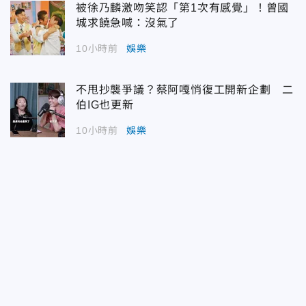
被徐乃麟激吻笑認「第1次有感覺」！曾國
城求饒急喊：沒氣了
10小時前
娛樂
不甩抄襲爭議？蔡阿嘎悄復工開新企劃 二
伯IG也更新
10小時前
娛樂