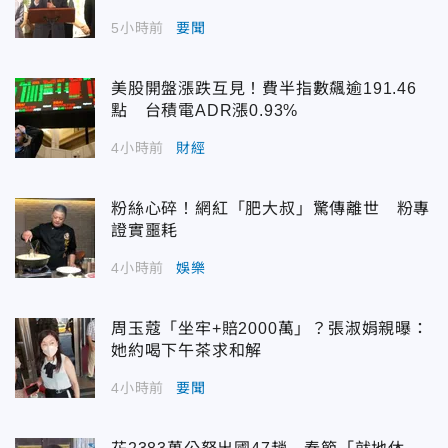
5小時前
要聞
美股開盤漲跌互見！費半指數飆逾191.46
點 台積電ADR漲0.93%
4小時前
財經
粉絲心碎！網紅「肥大叔」驚傳離世 粉專
證實噩耗
4小時前
娛樂
周玉蔻「坐牢+賠2000萬」？張淑娟親曝：
她約喝下午茶求和解
4小時前
要聞