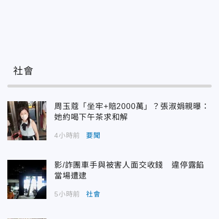
社會
周玉蔻「坐牢+賠2000萬」？張淑娟親曝：
她約喝下午茶求和解
4小時前
要聞
影/詐團車手與被害人面交收錢 違停露餡
當場遭逮
5小時前
社會