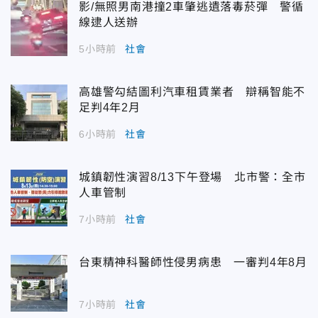
影/無照男南港撞2車肇逃遺落毒菸彈 警循
線逮人送辦
5小時前
社會
高雄警勾結圖利汽車租賃業者 辯稱智能不
足判4年2月
6小時前
社會
城鎮韌性演習8/13下午登場 北市警：全市
人車管制
7小時前
社會
台東精神科醫師性侵男病患 一審判4年8月
7小時前
社會