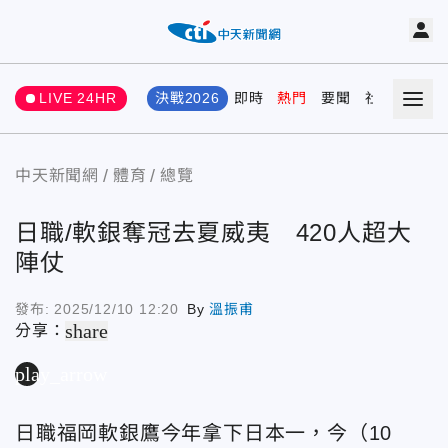
LIVE 24HR
決戰2026
即時
熱門
要聞
社會
娛樂
中天新聞網
體育
總覽
日職/軟銀奪冠去夏威夷 420人超大
陣仗
發布:
2025/12/10 12:20
By
溫振甫
share
分享：
play_arrow
日職福岡軟銀鷹今年拿下日本一，今（10