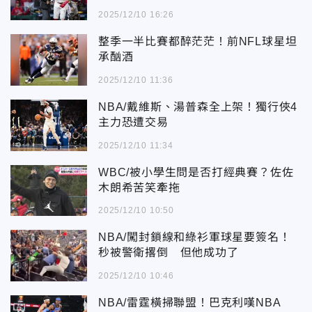
2025/12/10 16:26
整季一半比賽都醉茫茫！前NFL球星坦
承酗酒
2025/12/10 11:36
NBA/戴維斯、湯普森全上架！獨行俠4
主力恐遭交易
2025/12/10 11:34
WBC/被小學生問是否打經典賽？佐佐
木朗希苦笑牽拖
2025/12/10 10:50
NBA/闖封鎖線和綠衫軍球星要簽名！
秒被警衛撂倒 但他成功了
2025/12/10 10:46
NBA/雷霆橫掃聯盟！巴克利嘆NBA