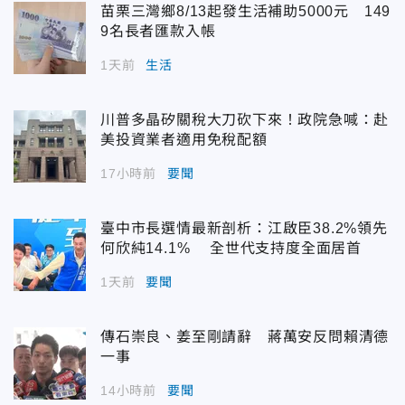
苗栗三灣鄉8/13起發生活補助5000元 149
9名長者匯款入帳
1天前
生活
川普多晶矽關稅大刀砍下來！政院急喊：赴
美投資業者適用免稅配額
17小時前
要聞
臺中市長選情最新剖析：江啟臣38.2%領先
何欣純14.1% 全世代支持度全面居首
1天前
要聞
傳石崇良、姜至剛請辭 蔣萬安反問賴清德
一事
14小時前
要聞