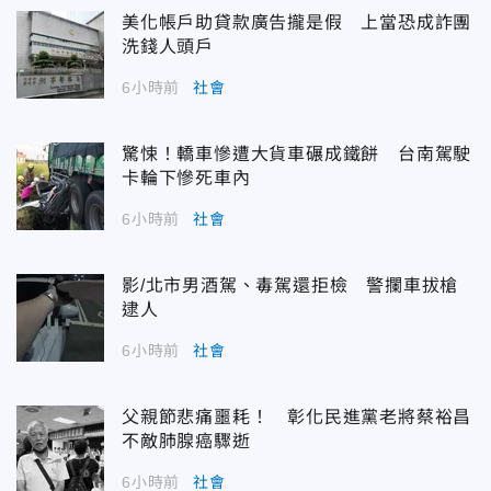
美化帳戶助貸款廣告攏是假 上當恐成詐團
洗錢人頭戶
6小時前
社會
驚悚！轎車慘遭大貨車碾成鐵餅 台南駕駛
卡輪下慘死車內
6小時前
社會
影/北市男酒駕、毒駕還拒檢 警攔車拔槍
逮人
6小時前
社會
父親節悲痛噩耗！ 彰化民進黨老將蔡裕昌
不敵肺腺癌驟逝
6小時前
社會