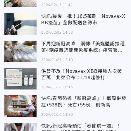
2024/02/16 11:43
快訊/最後一批！16.5萬劑「NovavaxX
BB疫苗」全數配送各縣市
2024/02/02 14:53
下周迎新冠高峰！網傳「美媒體認接種
第4劑疫苗恐關閉免疫系統」疾管署回
應了
2024/01/27 12:19
供貨不及！Novavax XBB接種人次破
百萬 北榮公布：1/19起停打
2024/01/16 16:15
快訊/春節恐達「新冠高峰」！單周併發
症+538例、死亡+55例 創新高
2024/01/16 14:30
快訊/新冠高峰預估「春節前一週」！