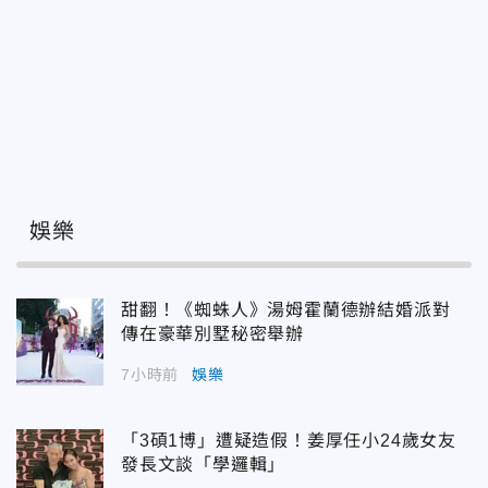
娛樂
甜翻！《蜘蛛人》湯姆霍蘭德辦結婚派對
傳在豪華別墅秘密舉辦
7小時前
娛樂
「3碩1博」遭疑造假！姜厚任小24歲女友
發長文談「學邏輯」