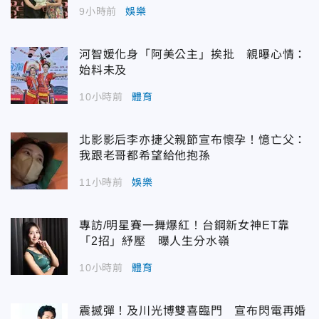
9小時前
娛樂
河智媛化身「阿美公主」挨批 親曝心情：
始料未及
10小時前
體育
北影影后李亦捷父親節宣布懷孕！憶亡父：
我跟老哥都希望給他抱孫
11小時前
娛樂
專訪/明星賽一舞爆紅！台鋼新女神ET靠
「2招」紓壓 曝人生分水嶺
10小時前
體育
震撼彈！及川光博雙喜臨門 宣布閃電再婚