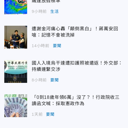
飆達放假標準
9小時前
生活
遭謝金河痛心轟「顛倒黑白」！蔣萬安回
嗆：記憶不會被洗掉
14小時前
要聞
國人入境烏干達遭扣護照被遣返！外交部：
持續連繫交涉
8小時前
要聞
「0到18歲年領6萬」沒了？！行政院收三
讀函文喊：採取憲政作為
1天前
要聞