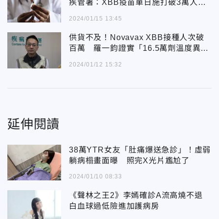
疾管署：XBB疫苗單日施打破3萬人創
新高
2024/01/15 13:45
供貨不及！Novavax XBB接種人次破
百萬 羅一鈞證實「16.5萬劑溫度異
常」待原廠換貨
2024/01/12 15:32
延伸閱讀
38萬YTR女友「肚痛爆送急診」！虛弱
躺病榻畫面曝 照完X光片尷尬了
2024/01/10 08:33
《聲林之王2》李嫣確診A流高燒不退
白血球過低險進加護病房