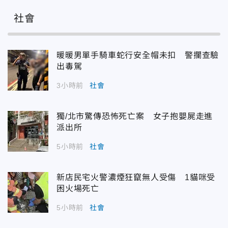
社會
暖暖男單手騎車蛇行安全帽未扣 警攔查驗
出毒駕
3小時前
社會
獨/北市驚傳恐怖死亡案 女子抱嬰屍走進
派出所
5小時前
社會
新店民宅火警濃煙狂竄無人受傷 1貓咪受
困火場死亡
5小時前
社會