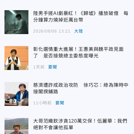
陸男手搓AI劇暴紅！《歸墟》播放破億 每
分鐘算力燒掉近萬台幣
2026/08/06 13:21
大陸
彰化選情重大進展！王惠美與魏平政見面
了 是否接競總主委態度曝光
1天前
要聞
慈濟遭詐成政治攻防 徐巧芯：綠為陳時中
接閣揆鋪路
11小時前
要聞
大哥范織欽涉貪120萬交保！伍麗華：我們
絕對不會讓他孤單