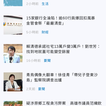
2小時前
生活
15家銀行全淪陷！逾60行員爆回扣風暴
金管會祭「最嚴清查」
5小時前
財經
賴清德承諾社宅13萬戶變3萬戶！劉世芳：
找到地就蓋可能變空餘屋
16小時前
要聞
青鳥偶像大翻車！徐佳青「帶兒子登東沙
島」監察院調查出爐
2天前
要聞
疑涉原鄉工程貪污弊案 高雄市議員范織欽