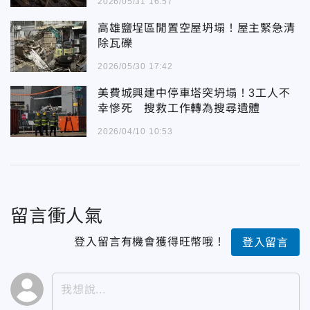
2026/05/31 16:57
高雄鹽埕區閒置空屋坍塌！屋主緊急清
除瓦礫
2026/05/30 17:42
美費城興建中停車塔突坍塌！3工人不
幸慘死 搜救工作轉為搜尋遺體
2026/04/10 10:53
留言衝人氣
登入留言有機會獲得旺幣哦！
登入留言