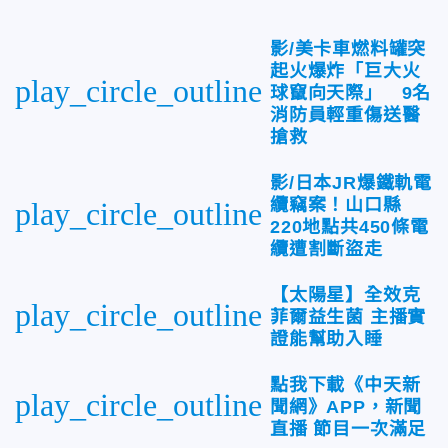
影/美卡車燃料罐突
起火爆炸「巨大火
play_circle_outline
球竄向天際」 9名
消防員輕重傷送醫
搶救
影/日本JR爆鐵軌電
纜竊案！山口縣
play_circle_outline
220地點共450條電
纜遭割斷盜走
【太陽星】全效克
play_circle_outline
菲爾益生菌 主播實
證能幫助入睡
點我下載《中天新
play_circle_outline
聞網》APP，新聞
直播 節目一次滿足