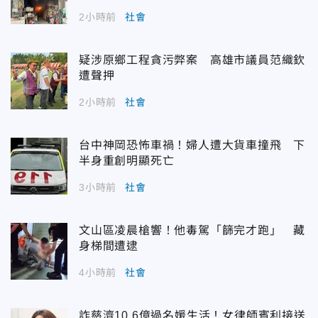
2小時前
社會
疑涉原鄉工程貪污弊案 高雄市議員范織欽
遭聲押
2小時前
社會
台中神岡恐怖車禍！婦人遭大貨車撞飛 下
半身重創明顯死亡
3小時前
社會
文山區凌晨槍響！他毒駕「篩完才跑」 藏
身梯間遭逮
4小時前
社會
詐慈濟10.6億過名媛生活！女律師賓利接送