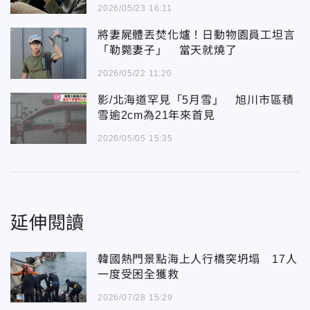
2026/05/23 16:11
將妻屍體丟焚化爐！日動物園員工坦言
「勒斃妻子」 當天就燒了
2026/05/22 11:20
影/北海道罕見「5月雪」 旭川市區積
雪逾2cm為21年來首見
2026/05/05 15:35
延伸閱讀
韓國熱門景點海上人行橋突坍塌 17人
一度受困全獲救
2026/07/28 15:29