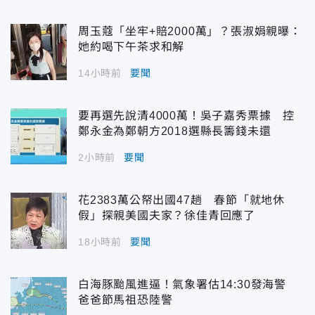
周玉蔻「坐牢+賠2000萬」？張淑娟親曝：
她約喝下午茶求和解
14小時前
要聞
要再選先說清4000萬！吳子嘉秀票據 控
鄭永金為鄭朝方2018選縣長籌錢未還
2小時前
要聞
花2383萬公帑出國47趟 春節「就地休
假」探親美國夫家？徐佳青回應了
18小時前
要聞
白海豚颱風進逼！氣象署估14:30發海警
爸爸節馬祖恐陸警