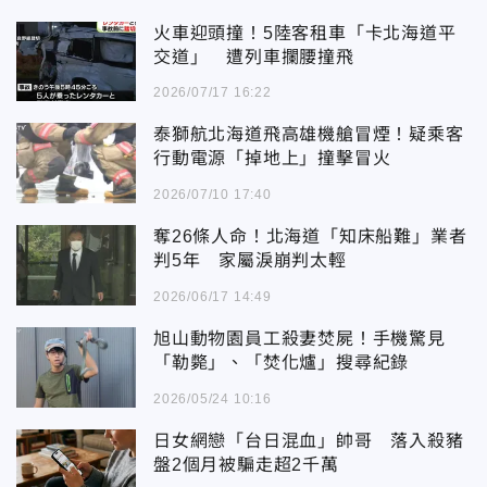
火車迎頭撞！5陸客租車「卡北海道平
交道」 遭列車攔腰撞飛
2026/07/17 16:22
泰獅航北海道飛高雄機艙冒煙！疑乘客
行動電源「掉地上」撞擊冒火
2026/07/10 17:40
奪26條人命！北海道「知床船難」業者
判5年 家屬淚崩判太輕
2026/06/17 14:49
旭山動物園員工殺妻焚屍！手機驚見
「勒斃」、「焚化爐」搜尋紀錄
2026/05/24 10:16
日女網戀「台日混血」帥哥 落入殺豬
盤2個月被騙走超2千萬