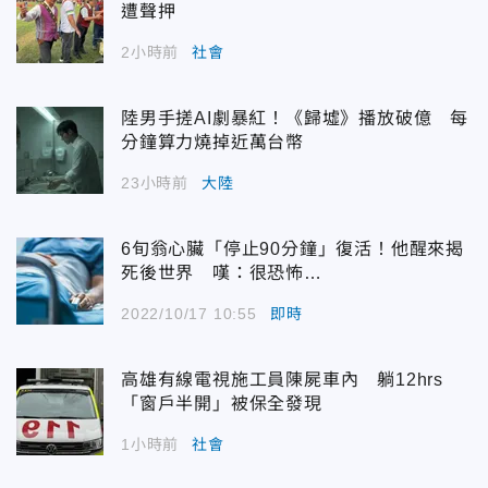
遭聲押
2小時前
社會
陸男手搓AI劇暴紅！《歸墟》播放破億 每
分鐘算力燒掉近萬台幣
23小時前
大陸
6旬翁心臟「停止90分鐘」復活！他醒來揭
死後世界 嘆：很恐怖…
2022/10/17 10:55
即時
高雄有線電視施工員陳屍車內 躺12hrs
「窗戶半開」被保全發現
1小時前
社會