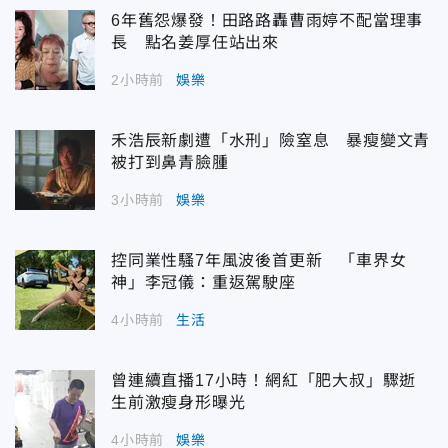
6年舊怨爆發！田路路轟曹雨婷不配當理事
長 點名姜厚任站出來
2小時前
娛樂
禾浩辰新劇遭「水刑」險窒息 暴瘦變文青
被打到鼻青臉腫
3小時前
娛樂
控同業性騷7年風波後首更新 「車界女
神」李冠儀：重返駕駛座
4小時前
生活
曾連續直播17小時！網紅「肥大叔」驟逝
生前激瘦身形曝光
4小時前
娛樂