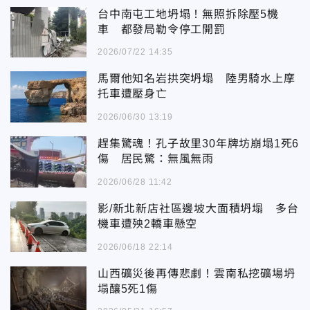
台中南屯工地坍塌！無照拆除壓5機
車 都發局勒令停工開罰
2026/07/22 14:35
馬爾他知名岩拱突坍塌 陸男騎水上摩
托車遭壓身亡
2026/06/30 13:19
趕集驚魂！孔子故里30年牌坊崩塌1死6
傷 居民驚：無風無雨
2026/06/28 11:42
影/新北新店社區邊坡大面積坍塌 多台
機車遭殃2轎車懸空
2026/06/18 22:14
山西礦災後再傳悲劇！雲南私挖礦場坍
塌釀5死1傷