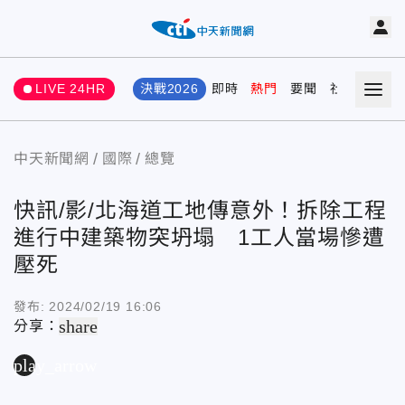
LIVE 24HR
決戰2026
即時
熱門
要聞
社會
娛樂
中天新聞網
國際
總覽
快訊/影/北海道工地傳意外！拆除工程
進行中建築物突坍塌 1工人當場慘遭
壓死
發布:
2024/02/19 16:06
share
分享：
play_arrow