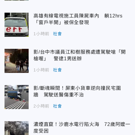
高雄有線電視施工員陳屍車內 躺12hrs
「窗戶半開」被保全發現
1小時前
社會
影/台中市議員江和樹服務處遭駕駛嗆「開
槍喔」 警逮1男送辦
1小時前
社會
影/斷魂瞬間！屏東小貨車逆向撞民宅圍
牆 駕駛送醫傷重不治
2小時前
社會
濃煙直竄！沙鹿水電行陷火海 72歲阿嬤一
度受困