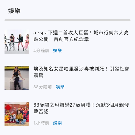
娛樂
aespa下週二首攻大巨蛋！城市行銷六大亮
點公開 首創官方紀念章
4分鐘前
娛樂
埃及知名女星哈里發涉毒被判死！引發社會
震驚
38分鐘前
娛樂
63歲關之琳爆戀27歲男模！沉默3個月親發
聲否認
1小時前
娛樂