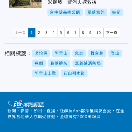
米邊坡 警消火速救援
台中望高寮公園
墜落意外
失足
上一頁
1
2
3
4
5
6
7
8
9
10
下一頁
相關標籤：
吳怡霈
阿里山
急診
舞台劇
登山
摔倒
跌落邊坡
嘉義縣消防局
阿里山山難
石山引水道
新聞、影音、節目、直播、社群及App都深獲網友喜愛，在全
世界各地華人亦頗受歡迎，全球擁有2000萬粉絲。