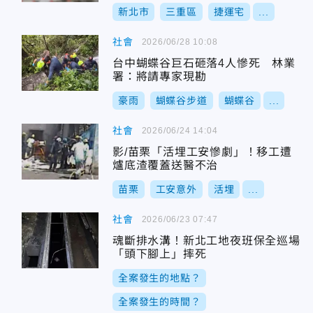
新北市
三重區
捷運宅
...
社會
2026/06/28 10:08
台中蝴蝶谷巨石砸落4人慘死 林業
署：將請專家現勘
豪雨
蝴蝶谷步道
蝴蝶谷
...
社會
2026/06/24 14:04
影/苗栗「活埋工安慘劇」！移工遭
爐底渣覆蓋送醫不治
苗栗
工安意外
活埋
...
社會
2026/06/23 07:47
魂斷排水溝！新北工地夜班保全巡場
「頭下腳上」摔死
全案發生的地點？
全案發生的時間？