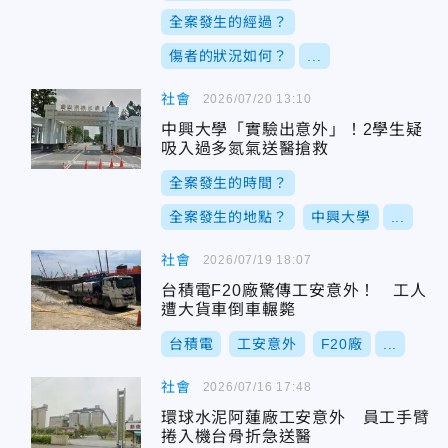
全案發生的經過？
傷者的狀況如何？
...
社會
2026/07/20 13:10
中興大學「實驗出意外」！2學生疑
吸入過多氮氣送醫搶救
全案發生的時間？
全案發生的地點？
中興大學
...
社會
2026/07/19 18:07
台積電F20廠驚傳工安意外！ 工人
遭大貨車倒車輾斃
台積電
工安意外
F20廠
...
社會
2026/07/16 17:48
環球水泥阿蓮廠工安意外 員工手臂
捲入機台骨折急送醫