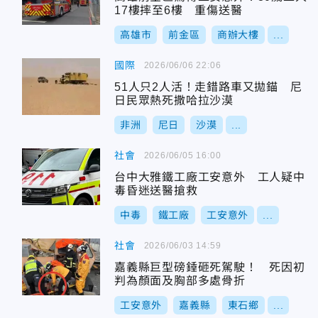
17樓摔至6樓 重傷送醫
高雄市
前金區
商辦大樓
...
國際
2026/06/06 22:06
51人只2人活！走錯路車又拋錨 尼
日民眾熱死撒哈拉沙漠
非洲
尼日
沙漠
...
社會
2026/06/05 16:00
台中大雅鐵工廠工安意外 工人疑中
毒昏迷送醫搶救
中毒
鐵工廠
工安意外
...
社會
2026/06/03 14:59
嘉義縣巨型磅錘砸死駕駛！ 死因初
判為顏面及胸部多處骨折
工安意外
嘉義縣
東石鄉
...