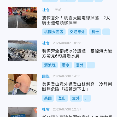
社會
1天前
驚悚意外！桃園大園電線掉落 2女
騎士遭勾頸慘摔車
桃園大園區
交通意外
騎士
...
社會
2026/08/02 18:28
裝備齊全卻成冰冷遺體！基隆海大後
方驚見6旬男潛水屍
消波塊
潛水
意外
...
國際
2026/07/30 14:15
美男登山意外遭登山杖刺穿 冷靜判
斷無危險「插著走下山」
美國
登山
意外
...
社會
2026/07/30 12:57