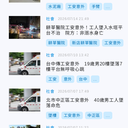
水泥廠
工安意外
手臂
...
社會
2026/07/14 21:49
耕莘醫院工安意外！工人墜入水塔平
台不治 院方：非溺水身亡
耕莘醫院
新店耕莘醫院
工安意外
社會
2026/07/10 13:42
台中傳工安意外 19歲男20樓墜落7
樓平台無呼吸心跳
工安
意外
台中
...
社會
2026/07/07 17:49
北市中正區工安意外 40歲男工人墜
落命危
墜樓
工安意外
中正區
...
社會
2026/07/07 11:22