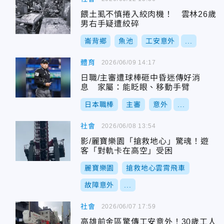
餵土虱不慎捲入絞肉機！ 雲林26歲
男右手疑遭絞碎
崙背鄉
魚池
工安意外
...
體育
2026/06/09 14:17
日職/主審遭球棒砸中昏迷傳好消
息 家屬：能眨眼、移動手臂
日本職棒
主審
意外
...
社會
2026/06/08 13:54
影/麗寶樂園「搶救地心」驚魂！遊
客「對軌卡在高空」受困
麗寶樂園
搶救地心雲霄飛車
故障意外
...
社會
2026/06/07 17:59
高雄前金區驚傳工安意外！30歲工人