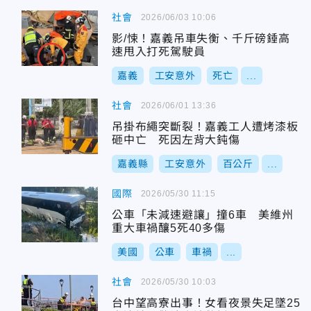
社會
2026/06/03 10:06
影/悚！嘉義吊車失衡、千斤磅錘高
速甩入打死駕駛員
嘉義
工安意外
死亡
...
社會
2026/06/01 13:36
吊掛布繩突斷裂！嘉義工人遭烤漆板
砸中亡 死因左背大鈍傷
嘉義縣
工安意外
百公斤
...
國際
2026/05/30 11:15
公車「未減速避讓」撞6車 美維州
重大車禍釀5死40多傷
美國
公車
車禍
...
社會
2026/05/30 10:03
台中望高寮出事！女看夜景失足墜25