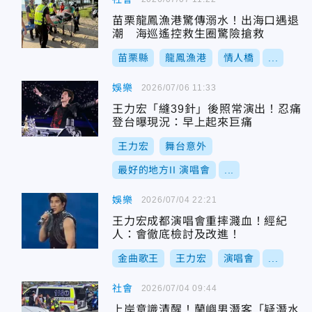
苗栗龍鳳漁港驚傳溺水！出海口遇退
潮 海巡遙控救生圈驚險搶救
苗栗縣
龍鳳漁港
情人橋
...
娛樂
2026/07/06 11:33
王力宏「縫39針」後照常演出！忍痛
登台曝現況：早上起來巨痛
王力宏
舞台意外
最好的地方II 演唱會
...
娛樂
2026/07/04 22:21
王力宏成都演唱會重摔濺血！經紀
人：會徹底檢討及改進！
金曲歌王
王力宏
演唱會
...
社會
2026/07/04 09:44
上岸意識清醒！蘭嶼男潛客「疑潛水