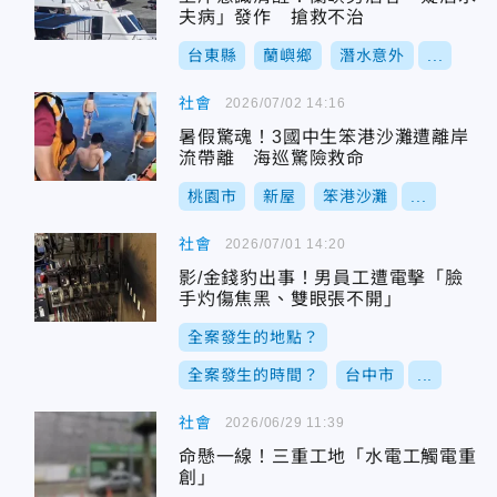
夫病」發作 搶救不治
台東縣
蘭嶼鄉
潛水意外
...
社會
2026/07/02 14:16
暑假驚魂！3國中生笨港沙灘遭離岸
流帶離 海巡驚險救命
桃園市
新屋
笨港沙灘
...
社會
2026/07/01 14:20
影/金錢豹出事！男員工遭電擊「臉
手灼傷焦黑、雙眼張不開」
全案發生的地點？
全案發生的時間？
台中市
...
社會
2026/06/29 11:39
命懸一線！三重工地「水電工觸電重
創」