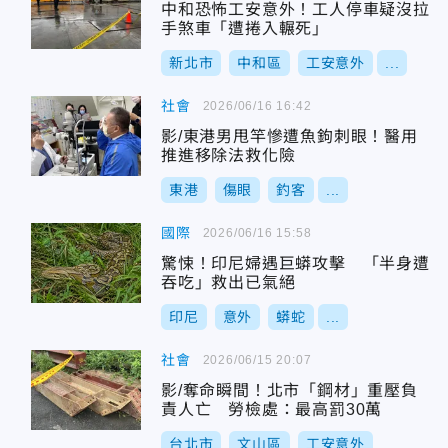
中和恐怖工安意外！工人停車疑沒拉
手煞車「遭捲入輾死」
新北市
中和區
工安意外
...
社會
2026/06/16 16:42
影/東港男甩竿慘遭魚鉤刺眼！醫用
推進移除法救化險
東港
傷眼
釣客
...
國際
2026/06/16 15:58
驚悚！印尼婦遇巨蟒攻擊 「半身遭
吞吃」救出已氣絕
印尼
意外
蟒蛇
...
社會
2026/06/15 20:07
影/奪命瞬間！北市「鋼材」重壓負
責人亡 勞檢處：最高罰30萬
台北市
文山區
工安意外