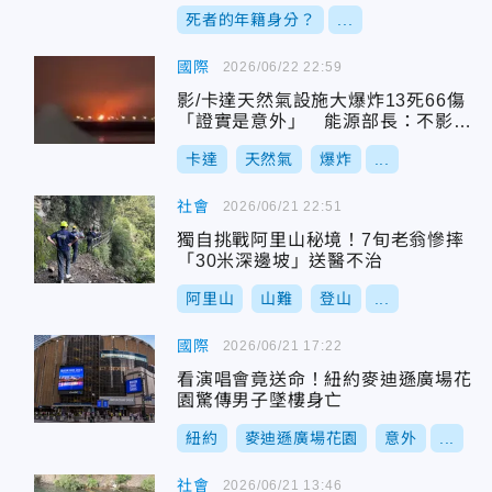
死者的年籍身分？
...
國際
2026/06/22 22:59
影/卡達天然氣設施大爆炸13死66傷
「證實是意外」 能源部長：不影響
出口
卡達
天然氣
爆炸
...
社會
2026/06/21 22:51
獨自挑戰阿里山秘境！7旬老翁慘摔
「30米深邊坡」送醫不治
阿里山
山難
登山
...
國際
2026/06/21 17:22
看演唱會竟送命！紐約麥迪遜廣場花
園驚傳男子墜樓身亡
紐約
麥迪遜廣場花園
意外
...
社會
2026/06/21 13:46