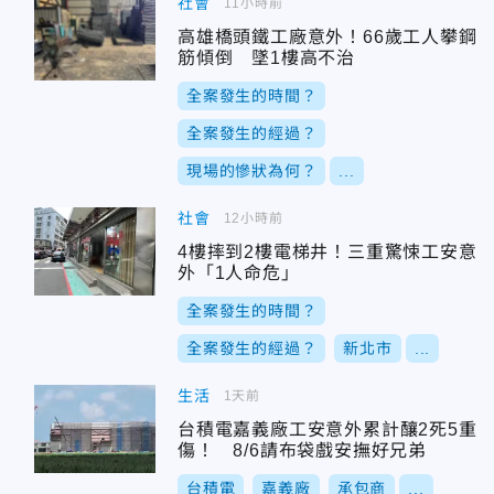
社會
11小時前
高雄橋頭鐵工廠意外！66歲工人攀鋼
筋傾倒 墜1樓高不治
全案發生的時間？
全案發生的經過？
現場的慘狀為何？
...
社會
12小時前
4樓摔到2樓電梯井！三重驚悚工安意
外「1人命危」
全案發生的時間？
全案發生的經過？
新北市
...
生活
1天前
台積電嘉義廠工安意外累計釀2死5重
傷！ 8/6請布袋戲安撫好兄弟
台積電
嘉義廠
承包商
...