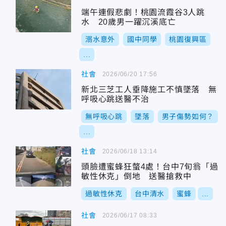
端午連假悲劇！桃園流霞谷3人跳
水 20歲男一躍沉溪底亡
溺水意外
國中同學
桃園復興區
...
社會
2026/06/20 17:56
新北三芝工人垂降施工不慎墜落 無
呼吸心跳送醫不治
無呼吸心跳
墜落
男子傷勢如何？
...
社會
2026/06/18 13:14
頭臉遭蜜蜂狂螫4處！台中7旬翁「過
敏性休克」倒地 送醫搶救中
過敏性休克
台中清水
蜜蜂
...
社會
2026/06/17 08:33