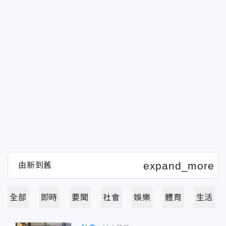
全部
即時
要聞
社會
娛樂
體育
生活