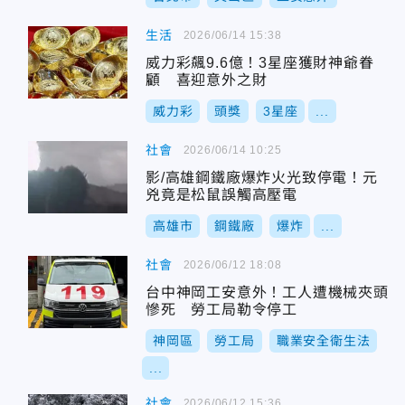
生活
2026/06/14 15:38
威力彩飆9.6億！3星座獲財神爺眷
顧 喜迎意外之財
威力彩
頭獎
3星座
...
社會
2026/06/14 10:25
影/高雄鋼鐵廠爆炸火光致停電！元
兇竟是松鼠誤觸高壓電
高雄市
鋼鐵廠
爆炸
...
社會
2026/06/12 18:08
台中神岡工安意外！工人遭機械夾頭
慘死 勞工局勒令停工
神岡區
勞工局
職業安全衛生法
...
社會
2026/06/12 15:36