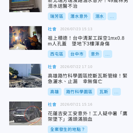
新北瑞芳瑞濱路潛水意外！49歲林男
溺水送醫不治
瑞芳區
潛水意外
溺水
...
社會
2026/07/23 15:13
祖上積德！台中清潔工踩空1mx0.8
m人孔蓋 墜地下3樓渾身傷
西屯區
台中市
意外
...
社會
2026/07/22 17:10
高雄路竹科學園區挖斷瓦斯管線！緊
急灑水、止漏 幸無傷亡
高雄
路竹科學園區
瓦斯
...
社會
2026/07/21 15:16
花蓮吉安工安意外！工人疑中暑「鷹
架墜下」滿頭滿臉血
全案發生的地點？