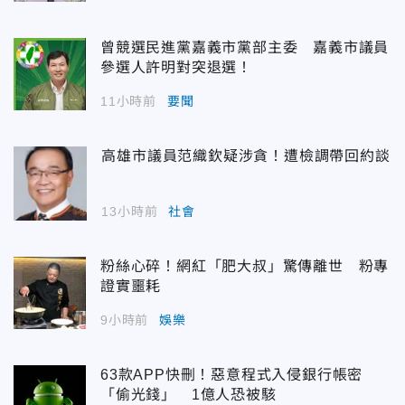
曾競選民進黨嘉義市黨部主委 嘉義市議員
參選人許明對突退選！
11小時前
要聞
高雄市議員范織欽疑涉貪！遭檢調帶回約談
13小時前
社會
粉絲心碎！網紅「肥大叔」驚傳離世 粉專
證實噩耗
9小時前
娛樂
63款APP快刪！惡意程式入侵銀行帳密
「偷光錢」 1億人恐被駭