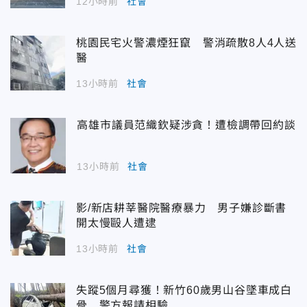
12小時前
社會
桃園民宅火警濃煙狂竄 警消疏散8人4人送
醫
13小時前
社會
高雄市議員范織欽疑涉貪！遭檢調帶回約談
13小時前
社會
影/新店耕莘醫院醫療暴力 男子嫌診斷書
開太慢毆人遭逮
13小時前
社會
失蹤5個月尋獲！新竹60歲男山谷墜車成白
骨 警方報請相驗