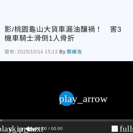
影/桃園龜山大貨車漏油釀禍！ 害3
機車騎士滑倒1人骨折
發布: 2025/10/14 15:13
By
鄭緯浩
play_arrow
play_arrow
skip_next
ful
00:00
00:00