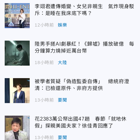
李翊君遭傳婚變、女兒非親生 氣炸現身駁
斥：是睡在我床底下嗎？
12小時前
娛樂
陸男手搓AI劇暴紅！《歸墟》播放破億 每
分鐘算力燒掉近萬台幣
18小時前
大陸
被學者質疑「偽造監委自傳」 總統府澄
清：已檢還原件、非府方提供
13小時前
要聞
花2383萬公帑出國47趟 春節「就地休
假」探親美國夫家？徐佳青回應了
13小時前
要聞