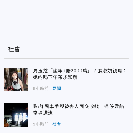
社會
周玉蔻「坐牢+賠2000萬」？張淑娟親曝：
她約喝下午茶求和解
8小時前
要聞
影/詐團車手與被害人面交收錢 違停露餡
當場遭逮
9小時前
社會