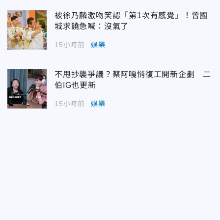
被徐乃麟激吻笑認「第1次有感覺」！曾國
城求饒急喊：沒氣了
15小時前
娛樂
不甩抄襲爭議？蔡阿嘎悄復工開新企劃 二
伯IG也更新
15小時前
娛樂