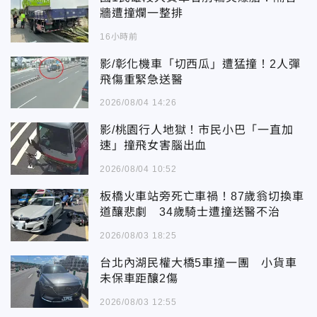
牆遭撞爛一整排
16小時前
影/彰化機車「切西瓜」遭猛撞！2人彈
飛傷重緊急送醫
2026/08/04 14:26
影/桃園行人地獄！市民小巴「一直加
速」撞飛女害腦出血
2026/08/04 10:52
板橋火車站旁死亡車禍！87歲翁切換車
道釀悲劇 34歲騎士遭撞送醫不治
2026/08/03 18:25
台北內湖民權大橋5車撞一團 小貨車
未保車距釀2傷
2026/08/03 12:55