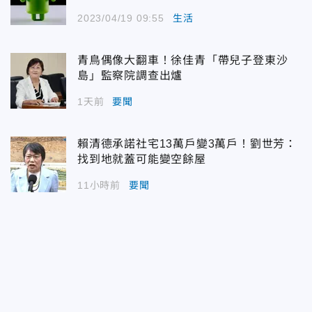
2023/04/19 09:55
生活
青鳥偶像大翻車！徐佳青「帶兒子登東沙
島」監察院調查出爐
1天前
要聞
賴清德承諾社宅13萬戶變3萬戶！劉世芳：
找到地就蓋可能變空餘屋
11小時前
要聞