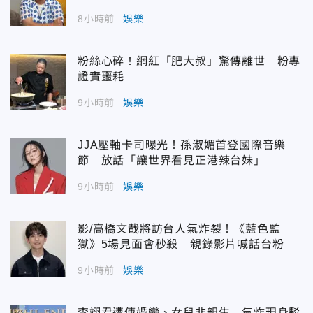
8小時前
娛樂
粉絲心碎！網紅「肥大叔」驚傳離世 粉專
證實噩耗
9小時前
娛樂
JJA壓軸卡司曝光！孫淑媚首登國際音樂
節 放話「讓世界看見正港辣台妹」
9小時前
娛樂
影/高橋文哉將訪台人氣炸裂！《藍色監
獄》5場見面會秒殺 親錄影片喊話台粉
9小時前
娛樂
李翊君遭傳婚變、女兒非親生 氣炸現身駁