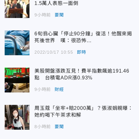
1.5萬人表態一面倒
9小時前
要聞
6旬翁心臟「停止90分鐘」復活！他醒來揭
死後世界 嘆：很恐怖…
2022/10/17 10:55
即時
美股開盤漲跌互見！費半指數飆逾191.46
點 台積電ADR漲0.93%
9小時前
財經
周玉蔻「坐牢+賠2000萬」？張淑娟親曝：
她約喝下午茶求和解
8小時前
要聞