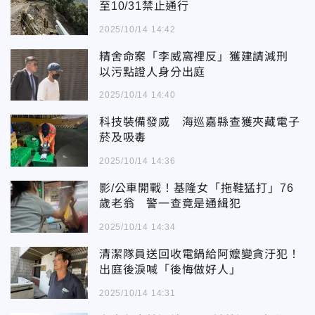
至10/31禁止通行
2025/10/14 14:42
精舍命案「李威窩裡反」獲建請減刑
以污點證人身分出庭
2025/10/14 14:40
科技裝備發威 海巡嘉縣查獲夾藏電子
菸及吸毒
2025/10/14 14:36
影/公車開戰！基隆女「拖鞋猛打」76
歲老翁 警一查竟是通緝犯
2025/10/14 14:34
清潔隊員送回收電鍋給阿嬤變貪汙犯！
出庭後淚喊「後悔做好人」
2025/10/14 14:31