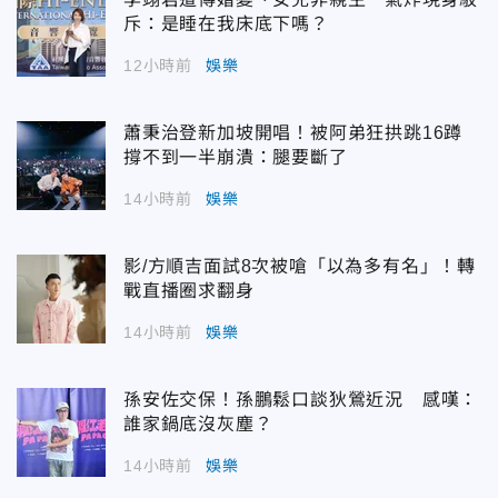
斥：是睡在我床底下嗎？
12小時前
娛樂
蕭秉治登新加坡開唱！被阿弟狂拱跳16蹲
撐不到一半崩潰：腿要斷了
14小時前
娛樂
影/方順吉面試8次被嗆「以為多有名」！轉
戰直播圈求翻身
14小時前
娛樂
孫安佐交保！孫鵬鬆口談狄鶯近況 感嘆：
誰家鍋底沒灰塵？
14小時前
娛樂