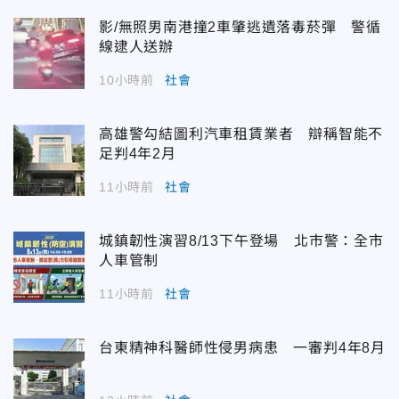
影/無照男南港撞2車肇逃遺落毒菸彈 警循
線逮人送辦
10小時前
社會
高雄警勾結圖利汽車租賃業者 辯稱智能不
足判4年2月
11小時前
社會
城鎮韌性演習8/13下午登場 北市警：全市
人車管制
11小時前
社會
台東精神科醫師性侵男病患 一審判4年8月