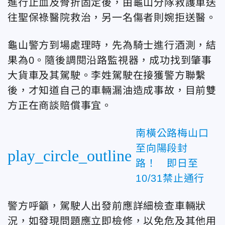
進行止血及骨折固定後，由龜山分隊救護車送
往聖保祿醫院救治，另一名傷者則婉拒送醫。
龜山警方到場處理時，先為騎士進行酒測，結
果為0。隨後調閱沿路監視器，成功找到肇事
大貨車及其駕駛。李姓駕駛在接獲警方聯繫
後，才知道自己的車輛漏油造成事故，目前雙
方正在商談賠償事宜。
南橫公路梅山口
至向陽段封
play_circle_outline
路！ 即日至
10/31禁止通行
警方呼籲，駕駛人出發前應詳細檢查車輛狀
況，如發現問題應立即檢修，以免危及其他用