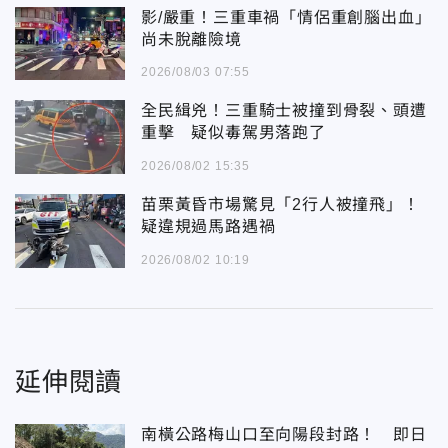
影/嚴重！三重車禍「情侶重創腦出血」
尚未脫離險境
2026/08/03 07:55
全民緝兇！三重騎士被撞到骨裂、頭遭
重擊 疑似毒駕男落跑了
2026/08/02 15:35
苗栗黃昏市場驚見「2行人被撞飛」！
疑違規過馬路遇禍
2026/08/02 10:19
延伸閱讀
南橫公路梅山口至向陽段封路！ 即日