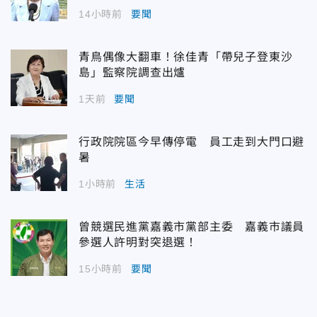
14小時前
要聞
青鳥偶像大翻車！徐佳青「帶兒子登東沙
島」監察院調查出爐
1天前
要聞
行政院院區今早傳停電 員工走到大門口避
暑
1小時前
生活
曾競選民進黨嘉義市黨部主委 嘉義市議員
參選人許明對突退選！
15小時前
要聞