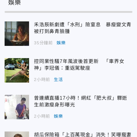
娛樂
禾浩辰新劇遭「水刑」險窒息 暴瘦變文青
被打到鼻青臉腫
35分鐘前
娛樂
控同業性騷7年風波後首更新 「車界女
神」李冠儀：重返駕駛座
2小時前
生活
曾連續直播17小時！網紅「肥大叔」驟逝
生前激瘦身形曝光
2小時前
娛樂
胡瓜保險箱「上百萬現金」消失！笑曝寵妻