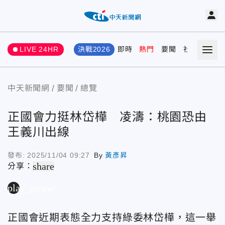
LIVE 24HR
決戰2026
即時
熱門
要聞
社會
娛樂
中天新聞網
要聞
總覽
正國會力挺林岱樺 凌濤：桃園恐由
王義川出線
發布:
2025/11/04 09:27
By
黃彥昇
share
分享：
play_arrow
正國會近期表態全力支持綠委林岱樺，這一舉