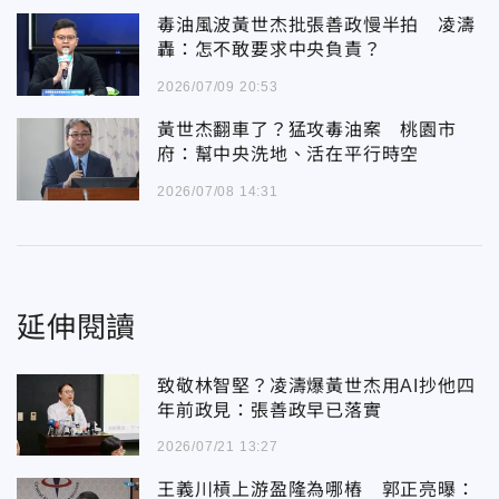
毒油風波黃世杰批張善政慢半拍 凌濤
轟：怎不敢要求中央負責？
2026/07/09 20:53
黃世杰翻車了？猛攻毒油案 桃園市
府：幫中央洗地、活在平行時空
2026/07/08 14:31
延伸閱讀
致敬林智堅？凌濤爆黃世杰用AI抄他四
年前政見：張善政早已落實
2026/07/21 13:27
王義川槓上游盈隆為哪樁 郭正亮曝：