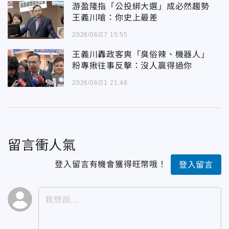
游盈隆指「公投綁大選」成必然趨勢
王義川嗆：你史上最差
2026/06/27 15:55
王義川轟政客爽「臭俗辣、機器人」
粉專揪往事反擊：沒人贏得過你
2026/06/21 21:48
留言衝人氣
登入留言有機會獲得旺幣哦！
登入留言