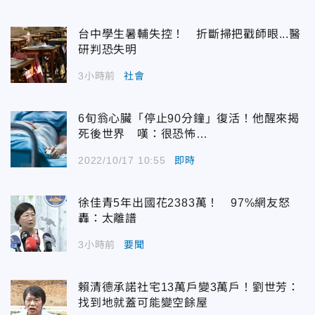
台中學生暑輔失控！ 折斷掃把戳師眼...醫
研判恐失明
3小時前
社會
6旬翁心臟「停止90分鐘」復活！他醒來揭
死後世界 嘆：很恐怖…
2022/10/17 10:55
即時
徐佳青5年出國花2383萬！ 97%網友怒
轟：太離譜
3小時前
要聞
賴清德承諾社宅13萬戶變3萬戶！劉世芳：
找到地就蓋可能變空餘屋