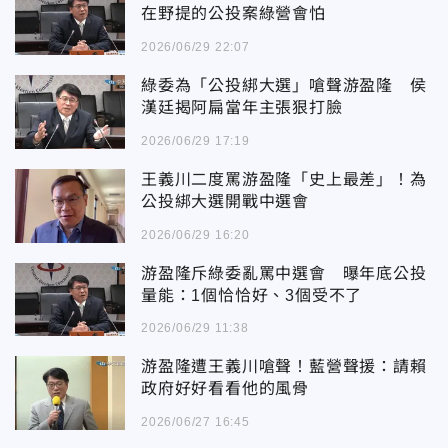
在野提的公投案綠營會怕
2026/06/29 22:07
綠委為「公投綁大選」嗆聲游盈隆 侯
漢廷揭阿扁當年主張狠打臉
2026/06/29 17:19
王義川二度罵游盈隆「史上最差」！為
公投綁大選開戰中選會
2026/06/29 16:20
游盈隆斥綠委亂罵中選會 曝年底公投
量能：1個恰恰好、3個受不了
2026/06/29 11:38
游盈隆遭王義川嗆聲！藍營聲援：請賴
政府好好看看他的風骨
2026/06/27 16:45