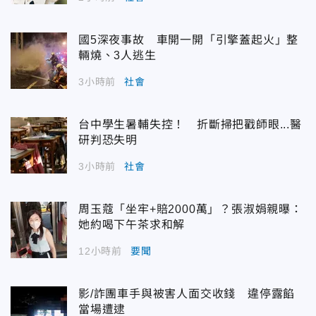
國5深夜事故 車開一開「引擎蓋起火」整
輛燒、3人逃生
3小時前
社會
台中學生暑輔失控！ 折斷掃把戳師眼...醫
研判恐失明
3小時前
社會
周玉蔻「坐牢+賠2000萬」？張淑娟親曝：
她約喝下午茶求和解
12小時前
要聞
影/詐團車手與被害人面交收錢 違停露餡
當場遭逮