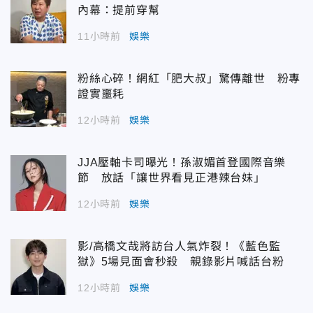
內幕：提前穿幫
11小時前
娛樂
粉絲心碎！網紅「肥大叔」驚傳離世 粉專
證實噩耗
12小時前
娛樂
JJA壓軸卡司曝光！孫淑媚首登國際音樂
節 放話「讓世界看見正港辣台妹」
12小時前
娛樂
影/高橋文哉將訪台人氣炸裂！《藍色監
獄》5場見面會秒殺 親錄影片喊話台粉
12小時前
娛樂