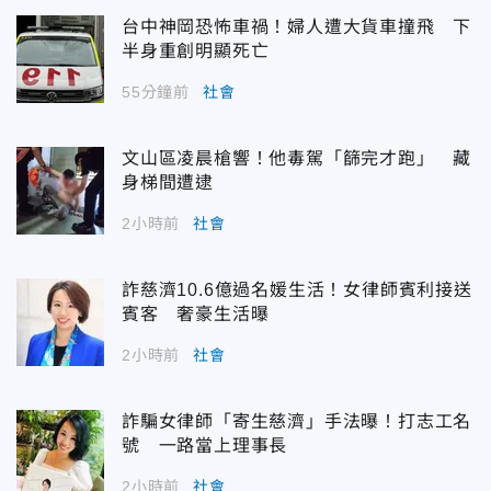
台中神岡恐怖車禍！婦人遭大貨車撞飛 下
半身重創明顯死亡
55分鐘前
社會
文山區凌晨槍響！他毒駕「篩完才跑」 藏
身梯間遭逮
2小時前
社會
詐慈濟10.6億過名媛生活！女律師賓利接送
賓客 奢豪生活曝
2小時前
社會
詐騙女律師「寄生慈濟」手法曝！打志工名
號 一路當上理事長
2小時前
社會