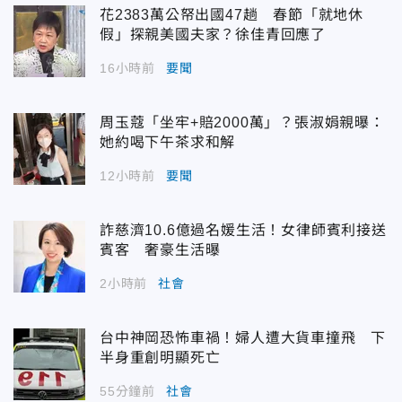
花2383萬公帑出國47趟 春節「就地休
假」探親美國夫家？徐佳青回應了
16小時前
要聞
周玉蔻「坐牢+賠2000萬」？張淑娟親曝：
她約喝下午茶求和解
12小時前
要聞
詐慈濟10.6億過名媛生活！女律師賓利接送
賓客 奢豪生活曝
2小時前
社會
台中神岡恐怖車禍！婦人遭大貨車撞飛 下
半身重創明顯死亡
55分鐘前
社會