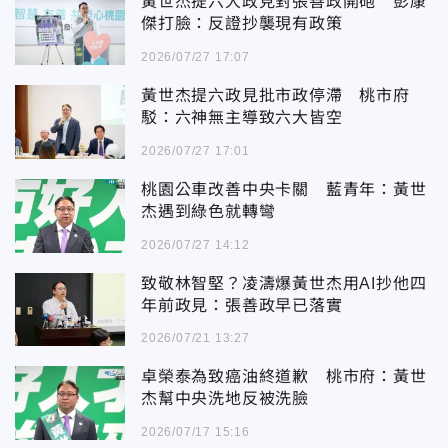
黃世杰提六大政見對張善政開砲 彭康
傑打臉：反證抄襲現有政策
2026/07/27 17:07
黃世杰提六政見批市政停滯 桃市府
駁：六神無主導致六大皆空
2026/07/27 17:01
桃園公車改善中央卡關 藍青年：黃世
杰遇到綠色就轉彎
2026/07/27 14:12
致敬林智堅？凌濤爆黃世杰用AI抄他四
年前政見：張善政早已落實
2026/07/21 13:27
卓榮泰為致癌油終道歉 桃市府：黃世
杰幫中央洗地反被洗臉
2026/07/17 15:16