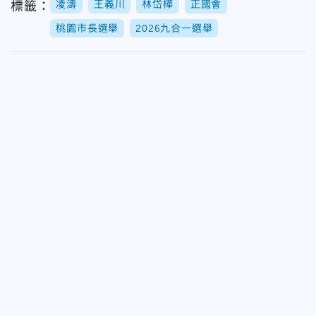
凌濤
王義川
林岱樺
正國會
標籤：
桃園市長選舉
2026九合一選舉