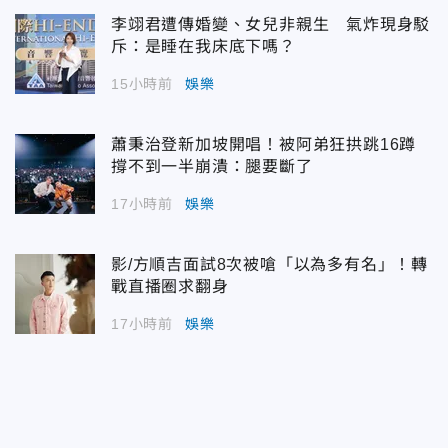
李翊君遭傳婚變、女兒非親生 氣炸現身駁
斥：是睡在我床底下嗎？
15小時前
娛樂
蕭秉治登新加坡開唱！被阿弟狂拱跳16蹲
撐不到一半崩潰：腿要斷了
17小時前
娛樂
影/方順吉面試8次被嗆「以為多有名」！轉
戰直播圈求翻身
17小時前
娛樂