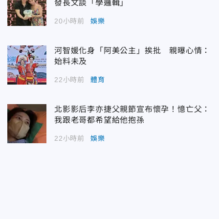
發長文談「學邏輯」
20小時前
娛樂
河智媛化身「阿美公主」挨批 親曝心情：
始料未及
22小時前
體育
北影影后李亦捷父親節宣布懷孕！憶亡父：
我跟老哥都希望給他抱孫
22小時前
娛樂