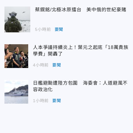
蔡鎤銘/北極冰原擂台 美中俄的世紀豪賭
5小時前
要聞
人本爭議持續炎上！葉元之起底「18萬貴族
學費」開轟了
4小時前
要聞
日艦避颱遭陸方包圍 海委會：人道避風不
容政治化
1小時前
要聞