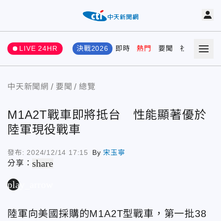
LIVE 24HR
決戰2026
即時
熱門
要聞
社會
娛樂
中天新聞網
要聞
總覽
M1A2T戰車即將抵台 性能顯著優於
陸軍現役戰車
發布:
2024/12/14 17:15
By
宋玉寧
share
分享：
play_arrow
陸軍向美國採購的M1A2T型戰車，第一批38