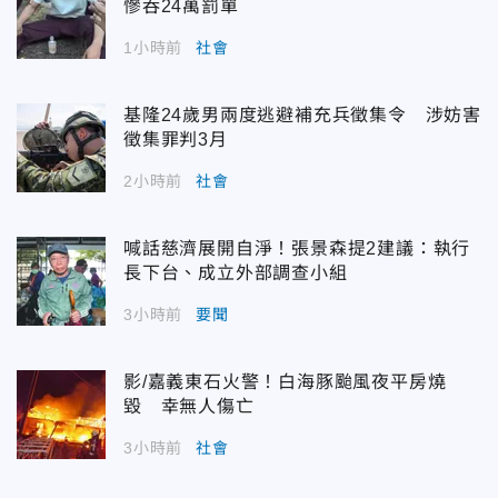
慘吞24萬罰單
1小時前
社會
基隆24歲男兩度逃避補充兵徵集令 涉妨害
徵集罪判3月
2小時前
社會
喊話慈濟展開自淨！張景森提2建議：執行
長下台、成立外部調查小組
3小時前
要聞
影/嘉義東石火警！白海豚颱風夜平房燒
毀 幸無人傷亡
3小時前
社會