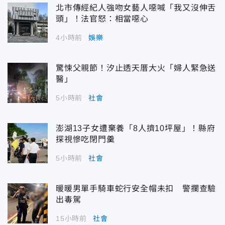
北市傳經紀人強吻女藝人噁喊「我又沒伸舌
頭」！法官怒：相當噁心
4小時前
娛樂
驚悚父親節！汐止透天厝大火「婦人緊急送
醫」
5小時前
社會
澎湖13子女遭棄養「8人擠10坪屋」！縣府
探視慘吃閉門羹
5小時前
社會
暖暖男單手騎車蛇行安全帽未扣 警攔查驗
出毒駕
15小時前
社會