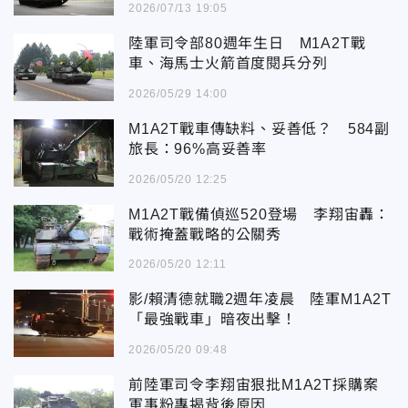
2026/07/13 19:05
陸軍司令部80週年生日 M1A2T戰
車、海馬士火箭首度閱兵分列
2026/05/29 14:00
M1A2T戰車傳缺料、妥善低？ 584副
旅長：96%高妥善率
2026/05/20 12:25
M1A2T戰備偵巡520登場 李翔宙轟：
戰術掩蓋戰略的公關秀
2026/05/20 12:11
影/賴清德就職2週年凌晨 陸軍M1A2T
「最強戰車」暗夜出擊！
2026/05/20 09:48
前陸軍司令李翔宙狠批M1A2T採購案
軍事粉專揭背後原因