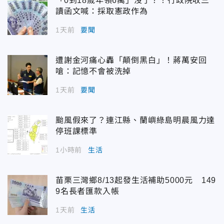
「0到18歲年領6萬」沒了？！行政院收三
讀函文喊：採取憲政作為
1天前
要聞
遭謝金河痛心轟「顛倒黑白」！蔣萬安回
嗆：記憶不會被洗掉
1天前
要聞
颱風假來了？連江縣、蘭嶼綠島明晨風力達
停班課標準
1小時前
生活
苗栗三灣鄉8/13起發生活補助5000元 149
9名長者匯款入帳
1天前
生活