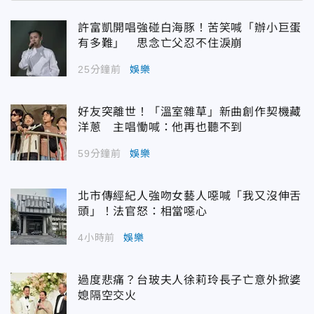
許富凱開唱強碰白海豚！苦笑喊「辦小巨蛋
有多難」 思念亡父忍不住淚崩
25分鐘前
娛樂
好友突離世！「溫室雜草」新曲創作契機藏
洋蔥 主唱慟喊：他再也聽不到
59分鐘前
娛樂
北市傳經紀人強吻女藝人噁喊「我又沒伸舌
頭」！法官怒：相當噁心
4小時前
娛樂
過度悲痛？台玻夫人徐莉玲長子亡意外掀婆
媳隔空交火