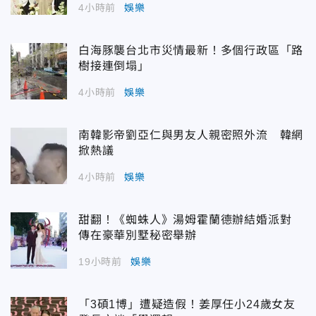
4小時前
娛樂
白海豚襲台北市災情最新！多個行政區「路
樹接連倒塌」
4小時前
娛樂
南韓影帝劉亞仁與男友人親密照外流 韓網
掀熱議
4小時前
娛樂
甜翻！《蜘蛛人》湯姆霍蘭德辦結婚派對
傳在豪華別墅秘密舉辦
19小時前
娛樂
「3碩1博」遭疑造假！姜厚任小24歲女友