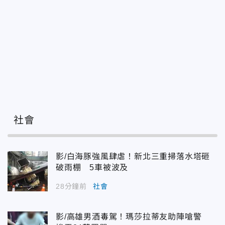
社會
影/白海豚強風肆虐！新北三重掃落水塔砸
破雨棚 5車被波及
28分鐘前
社會
影/高雄男酒毒駕！瑪莎拉蒂友助陣嗆警