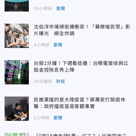
20小時前
要聞
沈伯洋市場掃街爆衝突！「幕僚嗆民眾」影
片曝光 網全炸鍋
4小時前
要聞
台股1分鐘！下週看這邊：台積電營收與公
股金控除息秀上陣
49分鐘前
財經
民進黨擋的是大陸疫苗？蔣萬安打臉退休
醫：政府擋疫苗是客觀事實
1小時前
要聞