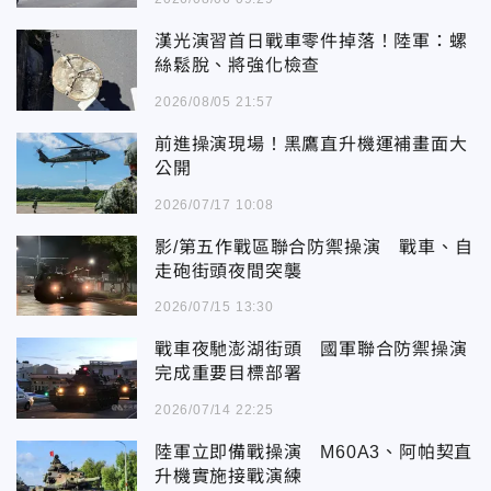
漢光演習首日戰車零件掉落！陸軍：螺
絲鬆脫、將強化檢查
2026/08/05 21:57
前進操演現場！黑鷹直升機運補畫面大
公開
2026/07/17 10:08
影/第五作戰區聯合防禦操演 戰車、自
走砲街頭夜間突襲
2026/07/15 13:30
戰車夜馳澎湖街頭 國軍聯合防禦操演
完成重要目標部署
2026/07/14 22:25
陸軍立即備戰操演 M60A3、阿帕契直
升機實施接戰演練