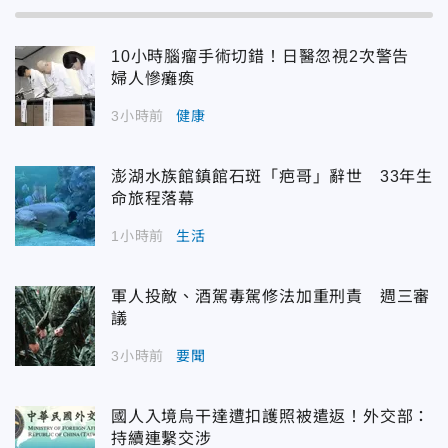
10小時腦瘤手術切錯！日醫忽視2次警告
婦人慘癱瘓
3小時前
健康
澎湖水族館鎮館石斑「疤哥」辭世 33年生
命旅程落幕
1小時前
生活
軍人投敵、酒駕毒駕修法加重刑責 週三審
議
3小時前
要聞
國人入境烏干達遭扣護照被遣返！外交部：
持續連繫交涉