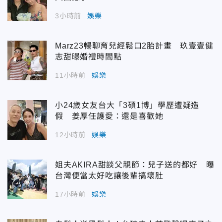
3小時前
娛樂
Marz23暢聊育兒經鬆口2胎計畫 玖壹壹健
志甜曝婚禮時間點
11小時前
娛樂
小24歲女友台大「3碩1博」學歷遭疑造
假 姜厚任護愛：還是喜歡她
12小時前
娛樂
姐夫AKIRA甜談父親節：兒子送的都好 曝
台灣便當太好吃讓後輩搞壞肚
17小時前
娛樂