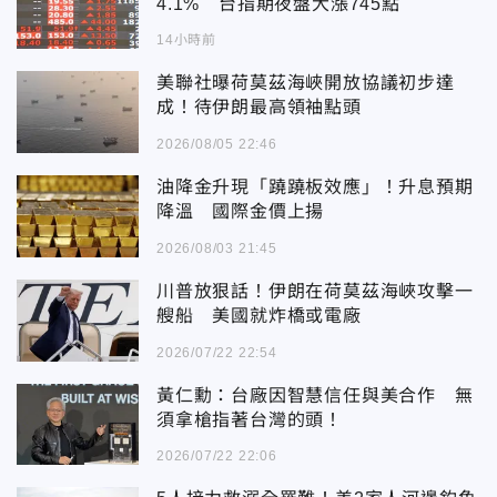
4.1% 台指期夜盤大漲745點
14小時前
美聯社曝荷莫茲海峽開放協議初步達
成！待伊朗最高領袖點頭
2026/08/05 22:46
油降金升現「蹺蹺板效應」！升息預期
降溫 國際金價上揚
2026/08/03 21:45
川普放狠話！伊朗在荷莫茲海峽攻擊一
艘船 美國就炸橋或電廠
2026/07/22 22:54
黃仁勳：台廠因智慧信任與美合作 無
須拿槍指著台灣的頭！
2026/07/22 22:06