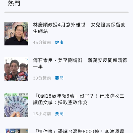
熱門
林慶順教授4月意外離世 女兒證實保留養
生網站
45分鐘前
健康
傳石崇良、姜至剛請辭 蔣萬安反問賴清德
一事
39分鐘前
要聞
「0到18歲年領6萬」沒了？！行政院收三
讀函文喊：採取憲政作為
15小時前
要聞
「這件事」恐讓台灣賠8000億！李鴻源曝