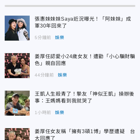
張惠妹妹妹Saya近況曝光！「阿妹妹」成
軍30年回來了
5分鐘前
娛樂
姜厚任認愛小24歲女友！遭勸「小心騙財騙
色」親自回應
44分鐘前
娛樂
王凱人生殺青了！摯友「神似王凱」操辦後
事：王媽媽看到我就哭了
1小時前
娛樂
姜厚任女友稱「擁有3碩1博」學歷遭疑 台
大回應了