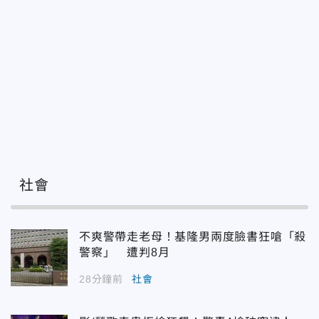
社會
不爽警帶走老母！基隆男兩度臉書狂嗆「殺
警察」 遭判8月
28分鐘前
社會