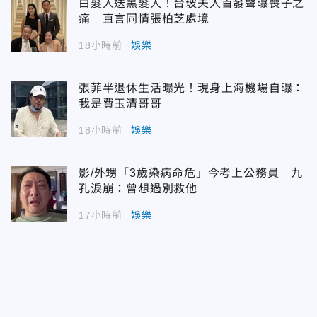
白髮人送黑髮人！台玻夫人首發聲曝喪子之
痛 直言同情張柏芝處境
18小時前
娛樂
張菲半退休生活曝光！現身上海機場自曝：
我是費玉清哥哥
18小時前
娛樂
影/外甥「3歲染病命危」今考上公務員 九
孔淚崩：曾想過別救他
17小時前
娛樂