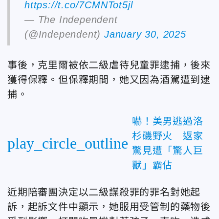
https://t.co/7CMNTot5jl
— The Independent
(@Independent)
January 30, 2025
事後，克里爾被依二級虐待兒童罪逮捕，後來
獲得保釋。
但保釋期間，她又因為酒駕遭到逮
捕。
嚇！美男逃過洛
杉磯野火 返家
play_circle_outline
驚見遭「驚人巨
獸」霸佔
近期陪審團決定以二級謀殺罪的罪名對她起
訴，起訴文件中顯示，她服用受管制的藥物後