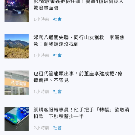
影/鶯歌毒蟲拒檢狂飆！警轟4槍破窗逮人
驚險畫面曝
1小時前
社會
婦爬八通關失聯、同行山友獲救 家屬焦
急：剩我媽還沒找到
1小時前
社會
包租代管龍頭出事！前董座李建成捲7億
遭羈押、不禁見
1小時前
社會
網購客服轉專員！他手把手「轉帳」欲取消
扣款 下秒積蓄少一半
2小時前
社會