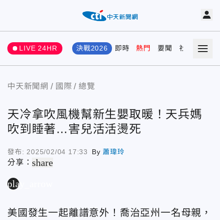
LIVE 24HR
決戰2026
即時
熱門
要聞
社會
娛樂
中天新聞網
國際
總覽
天冷拿吹風機幫新生嬰取暖！天兵媽
吹到睡著…害兒活活燙死
發布:
2025/02/04 17:33
By
蕭瑋玲
share
分享：
play_arrow
美國發生一起離譜意外！喬治亞州一名母親，