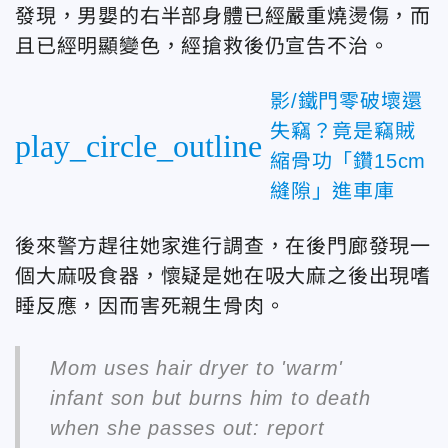
發現，男嬰的右半部身體已經嚴重燒燙傷，而
且已經明顯變色，經搶救後仍宣告不治。
影/鐵門零破壞還
失竊？竟是竊賊
play_circle_outline
縮骨功「鑽15cm
縫隙」進車庫
後來警方趕往她家進行調查，在後門廊發現一
個大麻吸食器，懷疑是她在吸大麻之後出現嗜
睡反應，因而害死親生骨肉。
Mom uses hair dryer to 'warm'
infant son but burns him to death
when she passes out: report