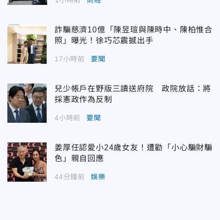
詐騙慈濟10億「陳昱瑄與陳時中、陳柏惟合
照」曝光！徐巧芯震撼出手
17小時前
要聞
兒少帳戶在野版三讀送府院 政院放話：將
採憲政作為反制
4小時前
要聞
姜厚任認愛小24歲女友！遭勸「小心騙財騙
色」親自回應
44分鐘前
娛樂