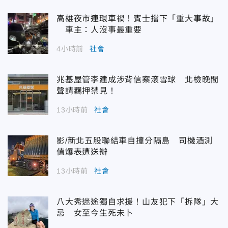
高雄夜市連環車禍！賓士擋下「重大事故」
車主：人沒事最重要
4小時前
社會
兆基屋管李建成涉背信案滾雪球 北檢晚間
聲請羈押禁見！
13小時前
社會
影/新北五股聯結車自撞分隔島 司機酒測
值爆表遭送辦
13小時前
社會
八大秀迷途獨自求援！山友犯下「拆隊」大
忌 女至今生死未卜