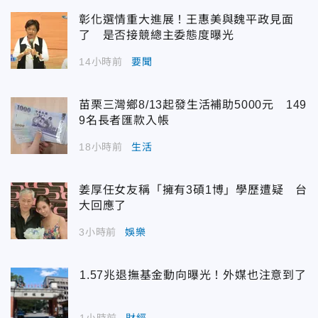
彰化選情重大進展！王惠美與魏平政見面
了 是否接競總主委態度曝光
14小時前
要聞
苗栗三灣鄉8/13起發生活補助5000元 149
9名長者匯款入帳
18小時前
生活
姜厚任女友稱「擁有3碩1博」學歷遭疑 台
大回應了
3小時前
娛樂
1.57兆退撫基金動向曝光！外媒也注意到了
1小時前
財經