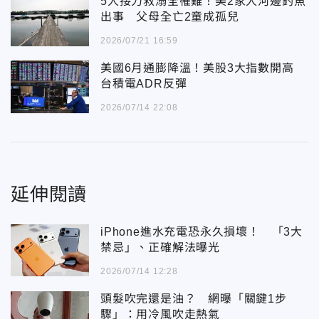
5人接力救溺全罹難！美2家人河邊釣魚
出事 父母全亡2童成孤兒
2026/07/21 16:59
美國6月通膨降溫！美股3大指數開高
台積電ADR反彈
2026/07/14 22:08
延伸閱讀
iPhone進水充電恐永久損壞！ 「3大
禁忌」、正確解法曝光
2026/07/14 12:28
頭髮吹完還是油？ 網曝「關鍵1步
驟」：用冷風吹走熱氣