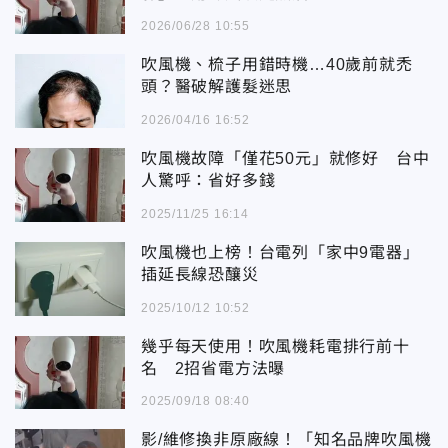
2026/06/28 10:55
吹風機、梳子用錯時機…40歲前就禿
頭？醫破解護髮迷思
2026/04/16 16:52
吹風機故障「僅花50元」就修好 台中
人驚呼：省好多錢
2025/11/25 16:14
吹風機也上榜！台電列「家中9電器」
插延長線恐釀災
2025/10/12 10:52
幾乎每天使用！吹風機耗電排行前十
名 2招省電方法曝
2025/09/18 08:40
影/維修換非原廠線！「知名品牌吹風機