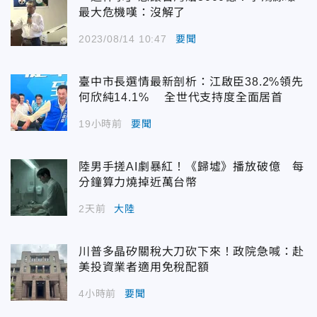
最大危機嘆：沒解了
2023/08/14 10:47
要聞
臺中市長選情最新剖析：江啟臣38.2%領先
何欣純14.1% 全世代支持度全面居首
19小時前
要聞
陸男手搓AI劇暴紅！《歸墟》播放破億 每
分鐘算力燒掉近萬台幣
2天前
大陸
川普多晶矽關稅大刀砍下來！政院急喊：赴
美投資業者適用免稅配額
4小時前
要聞