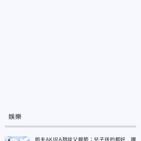
娛樂
姐夫AKIRA甜談父親節：兒子送的都好 曝