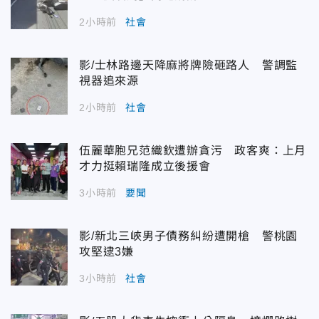
2小時前
社會
影/士林路邊天降麻將牌險砸路人 警調監
視器追來源
2小時前
社會
伍麗華胞兄范織欽遭辦貪污 政客爽：上月
才力挺賴瑞隆成立後援會
3小時前
要聞
影/新北三峽男子債務糾紛遭開槍 警桃園
攻堅逮3嫌
3小時前
社會