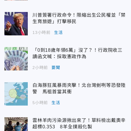
川普簽署行政命令！限縮出生公民權並「禁
生育旅遊」打擊移民
13小時前
生活
「0到18歲年領6萬」沒了？！行政院收三
讀函文喊：採取憲政作為
2小時前
要聞
白海豚狂風暴雨夾擊！北台灣剉咧等恐發陸
警 馬祖首當其衝
5小時前
生活
雲林羊肉污染源揪出來了！草料檢出戴奧辛
超標0.353 8羊全撲殺化製