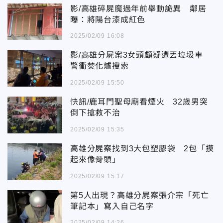
影/高雄碎屍魔過年前舉動詭異 鄰居
曝：將陽台漆成紅色
2025/02/09 16:08
影/高雄分屍案3女頭顱疑遭丟垃圾車
警衝焚化爐搜索
2025/02/09 15:50
快訊/鹿耳門聖母廟看煙火 32歲男突
倒下搶救不治
2025/02/09 15:35
高雄分屍案找到3大包塑膠袋 2包「摸
起來像骨頭」
2025/02/09 15:17
第5人出現？高雄分屍案張介宗「死亡
筆記本」寫入自己名字
2025/02/09 14:26