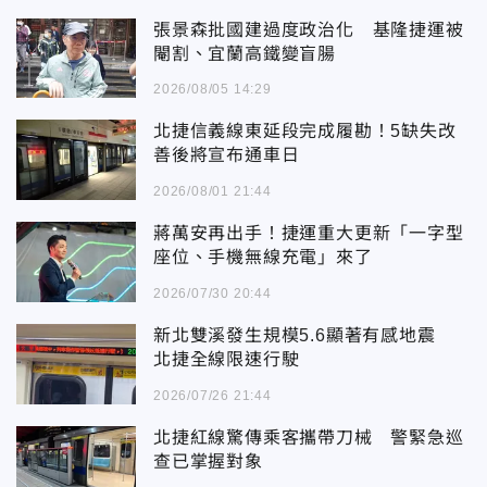
張景森批國建過度政治化 基隆捷運被
閹割、宜蘭高鐵變盲腸
2026/08/05 14:29
北捷信義線東延段完成履勘！5缺失改
善後將宣布通車日
2026/08/01 21:44
蔣萬安再出手！捷運重大更新「一字型
座位、手機無線充電」來了
2026/07/30 20:44
新北雙溪發生規模5.6顯著有感地震
北捷全線限速行駛
2026/07/26 21:44
北捷紅線驚傳乘客攜帶刀械 警緊急巡
查已掌握對象