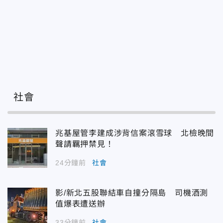
社會
兆基屋管李建成涉背信案滾雪球 北檢晚間
聲請羈押禁見！
24分鐘前
社會
影/新北五股聯結車自撞分隔島 司機酒測
值爆表遭送辦
33分鐘前
社會