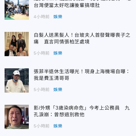
台灣便當太好吃讓後輩搞壞肚
4小時前
娛樂
白髮人送黑髮人！台玻夫人首發聲曝喪子之
痛 直言同情張柏芝處境
5小時前
娛樂
張菲半退休生活曝光！現身上海機場自曝：
我是費玉清哥哥
5小時前
娛樂
影/外甥「3歲染病命危」今考上公務員 九
孔淚崩：曾想過別救他
5小時前
娛樂