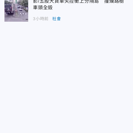
影/五股大貨車失控衝上分隔島 撞爛路樹
車頭全毀
3小時前
社會