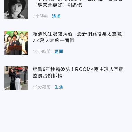
〈明天會更好〉引追憶
7小時前
娛樂
賴清德狂嗆盧秀燕 最新網路投票太震撼！
2.4萬人表態一面倒
10小時前
要聞
經營6年秒撕破臉！ROOMK兩主理人互撕
控侵占偷拆帳
49分鐘前
生活