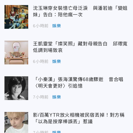
沈玉琳穿女裝憶亡母泛淚 與潘若迪「變姐
妹」告白：陪他瘋一次
6小時前
娛樂
王凱靈堂「燦笑照」藏對母親告白 邱瓈寬
低調到場致哀
6小時前
娛樂
「小秦漢」張海漢驚傳68歲驟逝 昔合唱
〈明天會更好〉引追憶
7小時前
娛樂
影/百萬YTR放火相機被民宿丟掉！對方稱
「以為是按摩棒誤丟」惹議
7小時前
娛樂