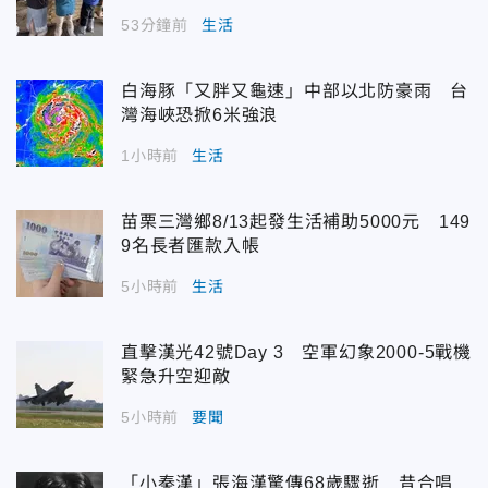
53分鐘前
生活
白海豚「又胖又龜速」中部以北防豪雨 台
灣海峽恐掀6米強浪
1小時前
生活
苗栗三灣鄉8/13起發生活補助5000元 149
9名長者匯款入帳
5小時前
生活
直擊漢光42號Day 3 空軍幻象2000-5戰機
緊急升空迎敵
5小時前
要聞
「小秦漢」張海漢驚傳68歲驟逝 昔合唱