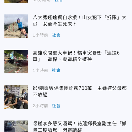
八大秀迷途獨自求援！山友犯下「拆隊」大
忌 女至今生死未卜
1小時前
社會
高雄晚間重大車禍！轎車突暴衝「連撞6
車」 電桿、變電箱全遭殃
1小時前
社會
影/幽靈勞保集團詐撈700萬 主嫌連父母都
不放過
2小時前
社會
噁碰李多慧又酒駕！花蓮鄉長室副主任「抓
包二度酒駕」閃電請辭