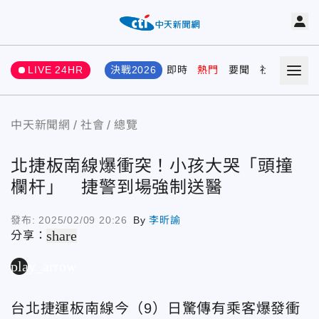
LIVE 24HR
決戰2026
即時
熱門
要聞
社會
娛樂
中天新聞網
社會
總覽
北捷板南線爆衝突！小孩大哭「頭撞
欄杆」 捷警到場強制送醫
發布:
2025/02/09 20:26
By
李昕諭
share
分享：
play_arrow
台北捷運板南線
今（9）日驚傳有乘客爆發衝