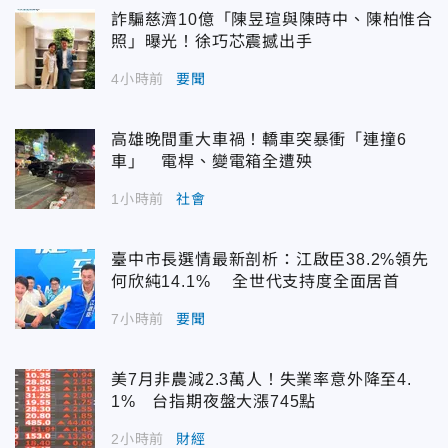
詐騙慈濟10億「陳昱瑄與陳時中、陳柏惟合
照」曝光！徐巧芯震撼出手
4小時前
要聞
高雄晚間重大車禍！轎車突暴衝「連撞6
車」 電桿、變電箱全遭殃
1小時前
社會
臺中市長選情最新剖析：江啟臣38.2%領先
何欣純14.1% 全世代支持度全面居首
7小時前
要聞
美7月非農減2.3萬人！失業率意外降至4.
1% 台指期夜盤大漲745點
2小時前
財經