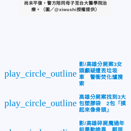
尚未平復，警方陪同母子至台大醫學院治
療
。
（圖／
@xiwushi授權提供
）
影/高雄分屍案3女
頭顱疑遭丟垃圾
play_circle_outline
車 警衝焚化爐搜
索
高雄分屍案找到3大
play_circle_outline
包塑膠袋 2包「摸
起來像骨頭」
影/高雄碎屍魔過年
前舉動詭異 鄰居