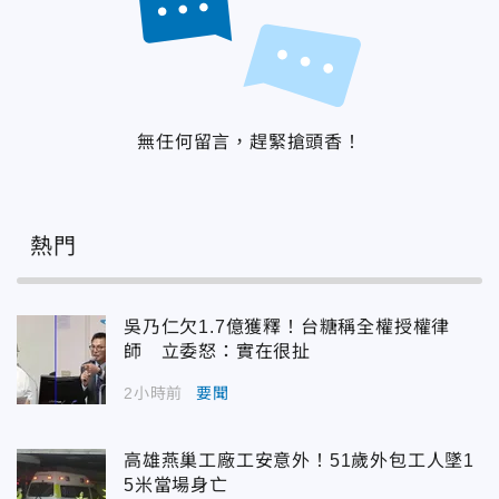
無任何留言，趕緊搶頭香！
熱門
吳乃仁欠1.7億獲釋！台糖稱全權授權律
師 立委怒：實在很扯
2小時前
要聞
高雄燕巢工廠工安意外！51歲外包工人墜1
5米當場身亡