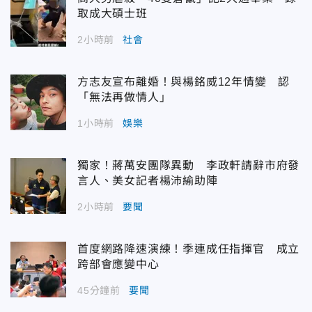
取成大碩士班
2小時前
社會
方志友宣布離婚！與楊銘威12年情變 認
「無法再做情人」
1小時前
娛樂
獨家！蔣萬安團隊異動 李政軒請辭市府發
言人、美女記者楊沛緰助陣
2小時前
要聞
首度網路降速演練！季連成任指揮官 成立
跨部會應變中心
45分鐘前
要聞