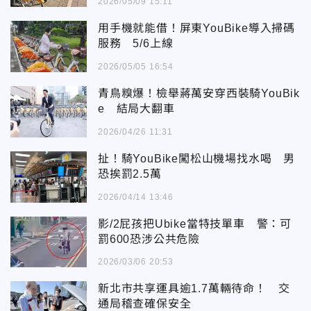
2026/05/09 15:11
用手機就能借！屏東YouBike導入掃碼
服務 5/6上線
2026/05/05 16:54
青鳥糗爆！檢舉蔣萬安穿西裝騎YouBik
e 結局大翻車
2026/04/26 11:31
扯！騎YouBike闖松山機場找水喝 男
恐挨罰2.5萬
2026/04/14 13:46
影/2屁孩把Ubike當特技單車 警：可
罰600恐涉公共危險
2026/03/06 20:53
新北市共享運具逾1.7萬輛待命！ 交
通局稽查確保安全