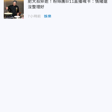
肥大叔猝逝！粉絲團8/11直播喊卡：情緒還
沒整理好
7小時前
娛樂