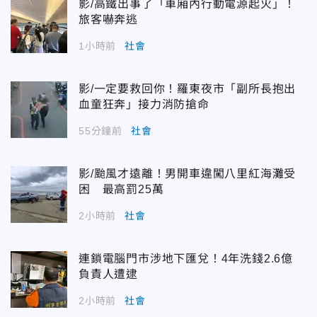
影/高鐵出事了「車廂內行動電源起火」！
旅客嚇奔逃
1小時前
社會
影/一定要救回你！羅東夜市「副所長抱出
血童狂奔」接力消防搶命
55分鐘前
社會
影/颱風才遠離！男開車違闖八里紅海灘受
困 最高罰25萬
2小時前
社會
連鎖電腦門市涉地下匯兌！4年洗錢2.6億
負責人遭逮
2小時前
社會