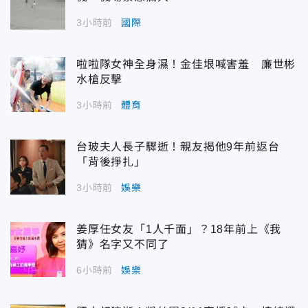
3小時前
國際
啦啦隊女神全身濕！金佳垠喊害羞 廉世彬
水槍反擊
3小時前
體育
台玻夫人長子驟逝！親友揭他9年前返台
「背後掙扎」
3小時前
娛樂
姜厚任女友「1人千面」？18年前上《我
猜》名字又不同了
6小時前
娛樂