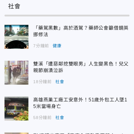
社會
「藥駕黑數」高於酒駕？藥師公會籲借鏡英
挪修法
7分鐘前
健康
雙溪「遭惡鄰挖雙眼男」人生變黑色！兒父
親節崩潰泣訴
18分鐘前
社會
高雄燕巢工廠工安意外！51歲外包工人墜1
5米當場身亡
58分鐘前
社會