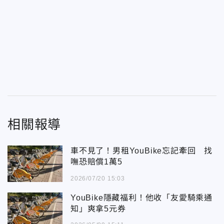
相關報導
車不見了！男租YouBike忘記牽回 找
嘸恐賠償1萬5
2026/07/20 15:03
YouBike隱藏福利！他收「友愛騎乘通
知」爽拿5元券