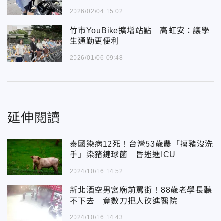
2026/02/04 15:02
竹市YouBike擴增站點 高虹安：讓學
生通勤更便利
2026/01/06 09:48
延伸閱讀
泰國染病12死！台灣53歲農「摸豬沒洗
手」染豬鏈球菌 昏迷進ICU
2024/10/16 14:52
新北酒空男宮廟前罵街！88歲老學長聽
不下去 竟數刀把人砍進醫院
2024/10/16 14:43