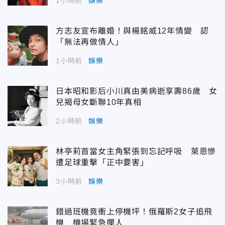
1小時前
娛樂
方志友宣布離婚！與楊銘威12年情變 認
「無法再做情人」
1小時前
娛樂
日本昭和影后小川真由美病逝享壽86歲 女
兒揭母女斷聯10年真相
2小時前
娛樂
林亭莉首當女主角緊張到忘記呼吸 萊恩慘
遭足球重擊「正中要害」
3小時前
娛樂
錯過班機竟衝上停機坪！俄羅斯2女子追飛
機 機場緊急攔人