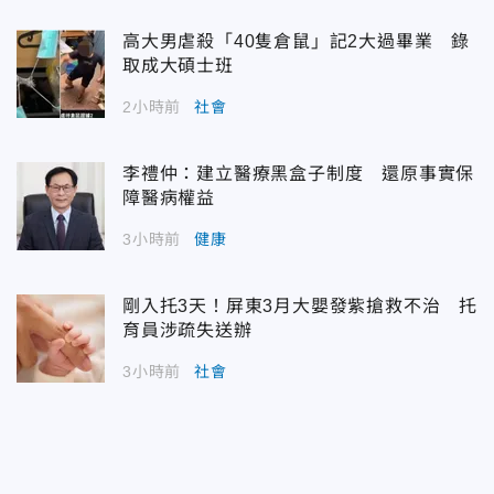
高大男虐殺「40隻倉鼠」記2大過畢業 錄
取成大碩士班
2小時前
社會
李禮仲：建立醫療黑盒子制度 還原事實保
障醫病權益
3小時前
健康
剛入托3天！屏東3月大嬰發紫搶救不治 托
育員涉疏失送辦
3小時前
社會