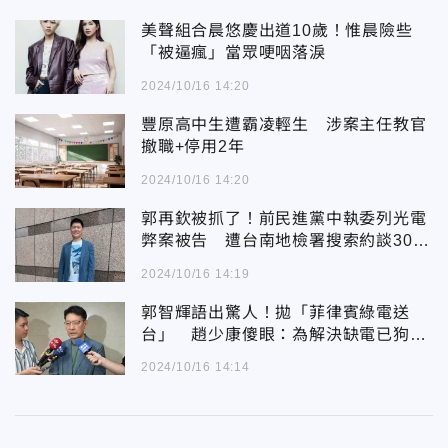
美聲組合晨悠慶出道10歲！惟晨險些
「被逼瘋」當眾哽咽落淚
2024/10/16 14:20
豐原高中生遭霸凌輕生 涉案主任教官
撤職+停用2年
2024/10/16 14:20
郭再欽被抓了！前民進黨中執委列光電
弊案被告 遭台南地檢署搜索約談30萬
交保
2024/10/16 14:19
郭智輝語出驚人！拋「菲律賓綠電送
台」 趙少康傻眼：為解決缺電已狗急
跳牆了
2024/10/16 14:14