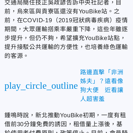
交通局簡任技正吳政諺告訴中央社記者，目
前，烏來區與貢寮區還沒有YouBike站。之
前，在COVID-19（2019冠狀病毒疾病）疫情
期間，大眾運輸搭乘率嚴重下降，這些年雖逐
步提升，但仍不夠，希望擴充YouBike站點，
提升接駁公共運輸的方便性，也培養綠色運輸
的客源。
路邊直擊「非洲
姊夫」？遠看像
play_circle_outline
狗大便 近看讓
人超害羞
鍾鳴時說，新北推動YouBike初期，一度有租
借前30分鐘免費的誘因，租借量上漲後，基
於使用者付費原則，政策停止。目前，會員騎