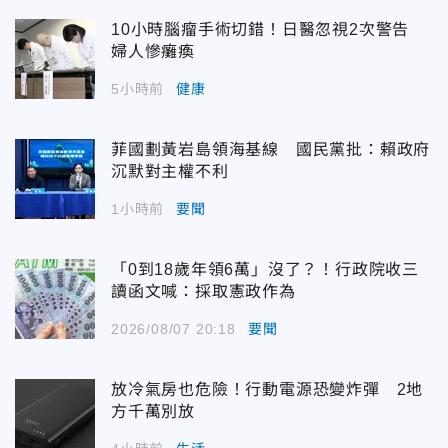
10小時腦瘤手術切錯！日醫忽視2次警告
婦人慘癱瘓
5小時前
健康
菲國劃黃岩島領海基線 國民黨批：賴政府
沉默對主權不利
1小時前
要聞
「0到18歲年領6萬」沒了？！行政院收三
讀函文喊：採取憲政作為
2026/08/07 20:18
要聞
放冷氣房也危險！行動電源恐變炸彈 2地
方千萬別放