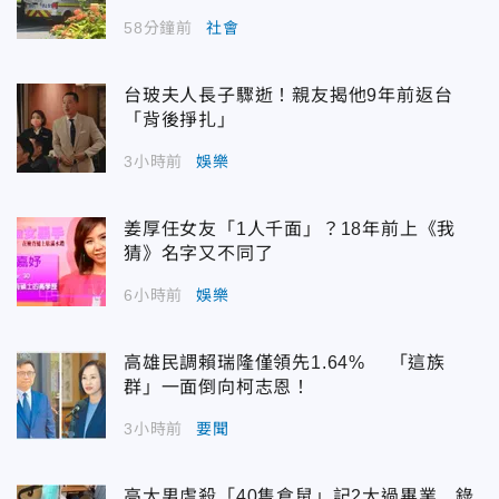
58分鐘前
社會
台玻夫人長子驟逝！親友揭他9年前返台
「背後掙扎」
3小時前
娛樂
姜厚任女友「1人千面」？18年前上《我
猜》名字又不同了
6小時前
娛樂
高雄民調賴瑞隆僅領先1.64% 「這族
群」一面倒向柯志恩！
3小時前
要聞
高大男虐殺「40隻倉鼠」記2大過畢業 錄