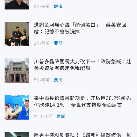
2小時前
健康
遭謝金河痛心轟「顛倒黑白」！蔣萬安回
嗆：記憶不會被洗掉
1小時前
要聞
川普多晶矽關稅大刀砍下來！政院急喊：赴
美投資業者適用免稅配額
5小時前
要聞
臺中市長選情最新剖析：江啟臣38.2%領先
何欣純14.1% 全世代支持度全面居首
21小時前
要聞
陸男手搓AI劇暴紅！《歸墟》播放破億 每