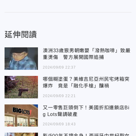
延伸閱讀
澳洲33歲狠男朝嫩嬰「潑熱咖啡」致嚴
重燙傷 警方展開國際追捕
2024/09/09 22:37
哪個糊塗蛋？美維吉尼亞州民宅烤箱突
爆炸 竟是「融化手槍」釀禍
2024/09/09 22:21
又一零售巨頭倒下！美國折扣連鎖店Bi
g Lots聲請破產
2024/09/09 18:43
影/500年不壞金身！西班牙中世紀聖女