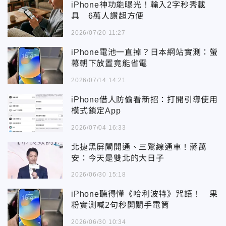
iPhone神功能曝光！輸入2字秒秀載
具 6萬人讚超方便
2026/07/20 11:27
iPhone電池一直掉？日本網站實測：螢
幕朝下放置竟能省電
2026/07/14 14:21
iPhone借人防偷看新招：打開引導使用
模式鎖定App
2026/07/04 16:33
北捷黑屏閘開通、三鶯線通車！蔣萬
安：今天是雙北的大日子
2026/06/30 15:18
iPhone聽得懂《哈利波特》咒語！ 果
粉實測喊2句秒開關手電筒
2026/06/30 10:34