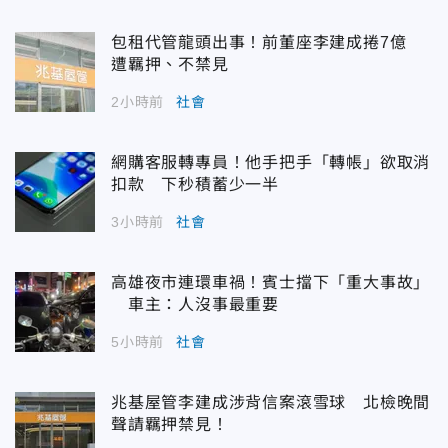
包租代管龍頭出事！前董座李建成捲7億
遭羈押、不禁見
2小時前
社會
網購客服轉專員！他手把手「轉帳」欲取消
扣款 下秒積蓄少一半
3小時前
社會
高雄夜市連環車禍！賓士擋下「重大事故」
車主：人沒事最重要
5小時前
社會
兆基屋管李建成涉背信案滾雪球 北檢晚間
聲請羈押禁見！