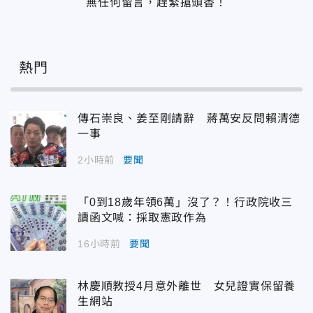
無任何留言，趕緊搶頭香！
熱門
傳石崇良、姜至剛請辭 蔣萬安反問賴清德
一事
2小時前
要聞
「0到18歲年領6萬」沒了？！行政院收三
讀函文喊：採取憲政作為
16小時前
要聞
林慶順教授4月意外離世 女兒證實保留養
生網站