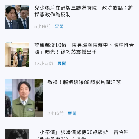
兒少帳戶在野版三讀送府院 政院放話：將
採憲政作為反制
5小時前
要聞
詐騙慈濟10億「陳昱瑄與陳時中、陳柏惟合
照」曝光！徐巧芯震撼出手
18小時前
要聞
敬禮！賴總統曝88節影片藏洋蔥
2小時前
要聞
「小秦漢」張海漢驚傳68歲驟逝 昔合唱