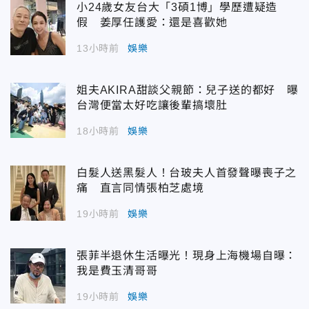
小24歲女友台大「3碩1博」學歷遭疑造
假 姜厚任護愛：還是喜歡她
13小時前
娛樂
姐夫AKIRA甜談父親節：兒子送的都好 曝
台灣便當太好吃讓後輩搞壞肚
18小時前
娛樂
白髮人送黑髮人！台玻夫人首發聲曝喪子之
痛 直言同情張柏芝處境
19小時前
娛樂
張菲半退休生活曝光！現身上海機場自曝：
我是費玉清哥哥
19小時前
娛樂