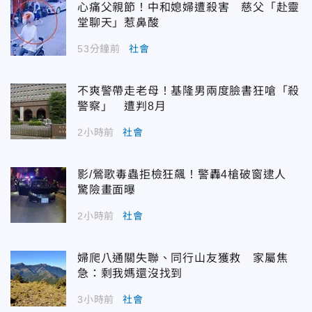
心痛父親節！中和媳婦遭殺害 慈父「赴靈
堂聊天」惹鼻酸
53分鐘前
社會
不爽警帶走老母！基隆男兩度臉書狂嗆「殺
警察」 遭判8月
2小時前
社會
影/鶯歌毒蟲拒檢狂飆！警轟4槍破窗逮人
驚險畫面曝
2小時前
社會
婦爬八通關失聯、同行山友獲救 家屬焦
急：剩我媽還沒找到
3小時前
社會