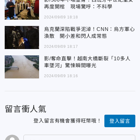
再度開棺 現場驚呼：不科學
2024/09/09 18:18
烏克蘭深陷戰爭泥淖！CNN：烏方軍心
渙散 開小差和閃人成常態
2024/09/09 18:17
影/奪命直擊！越南大橋斷裂「10多人
車墜河」驚悚瞬間曝光
2024/09/09 18:16
留言衝人氣
登入留言有機會獲得旺幣哦！
登入留言