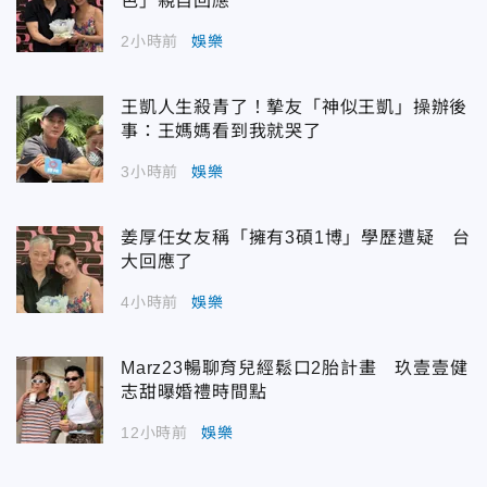
色」親自回應
2小時前
娛樂
王凱人生殺青了！摯友「神似王凱」操辦後
事：王媽媽看到我就哭了
3小時前
娛樂
姜厚任女友稱「擁有3碩1博」學歷遭疑 台
大回應了
4小時前
娛樂
Marz23暢聊育兒經鬆口2胎計畫 玖壹壹健
志甜曝婚禮時間點
12小時前
娛樂