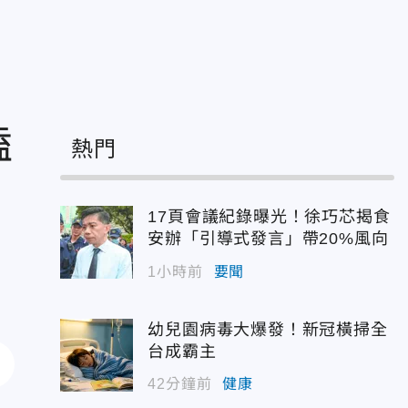
嗑
熱門
17頁會議紀錄曝光！徐巧芯揭食
安辦「引導式發言」帶20%風向
1小時前
要聞
幼兒園病毒大爆發！新冠橫掃全
台成霸主
42分鐘前
健康