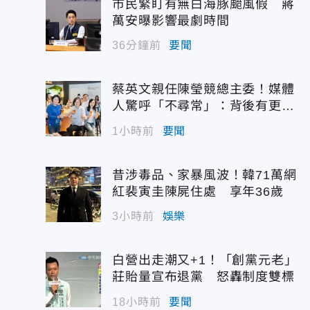
市民緊盯有無白海豚颱風假 蔣
萬安曝影響最劇時間
36分鐘前
要聞
蔡英文親任陳瑩競總主委！媒體
人驚呼「不尋常」：背後有更大
盤算
1小時前
要聞
昔涉毒品、家暴風波！韓71萬網
紅裴寅圭陳屍住處 享年36歲
3小時前
娛樂
白營出走潮又+1！「創黨元老」
莊貽量宣布退黨 怒轟制度雙標
18小時前
要聞