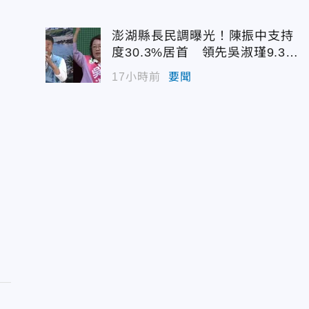
澎湖縣長民調曝光！陳振中支持
度30.3%居首 領先吳淑瑾9.3個
百分點
17小時前
要聞