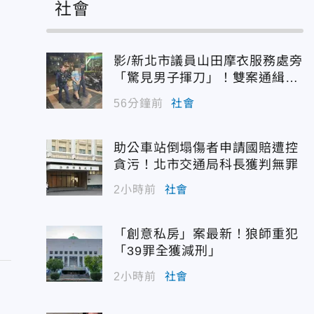
社會
影/新北市議員山田摩衣服務處旁
「驚見男子揮刀」！雙案通緝犯
遭逮
56分鐘前
社會
助公車站倒塌傷者申請國賠遭控
貪污！北市交通局科長獲判無罪
2小時前
社會
「創意私房」案最新！狼師重犯
「39罪全獲減刑」
2小時前
社會