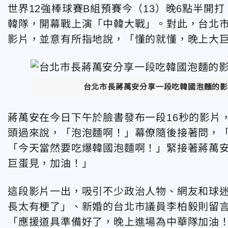
世界12強棒球賽B組預賽今（13）晚6點半開
韓隊，開幕戰上演「中韓大戰」。對此，台北
影片，並意有所指地說，「懂的就懂，晚上大
台北市長蔣萬安分享一段吃韓國泡麵的影
蔣萬安在今日下午於臉書發布一段16秒的影片
頭過來說，「泡泡麵啊！」幕僚隨後接著問，
「今天當然要吃爆韓國泡麵啊！」緊接著蔣萬
巨蛋見，加油！」
這段影片一出，吸引不少政治人物、網友和球
長太有梗了」、新婚的台北市議員李柏毅則留
「應援道具準備好了，晚上進場為中華隊加油