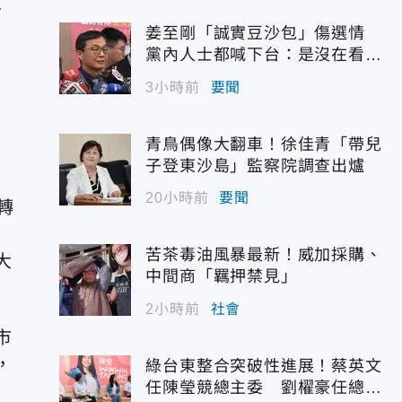
南
姜至剛「誠實豆沙包」傷選情
」
黨內人士都喊下台：是沒在看輿
情嗎？
3小時前
要聞
青鳥偶像大翻車！徐佳青「帶兒
子登東沙島」監察院調查出爐
20小時前
要聞
轉
苦茶毒油風暴最新！威加採購、
大
中間商「羈押禁見」
2小時前
社會
市
，
綠台東整合突破性進展！蔡英文
任陳瑩競總主委 劉櫂豪任總幹