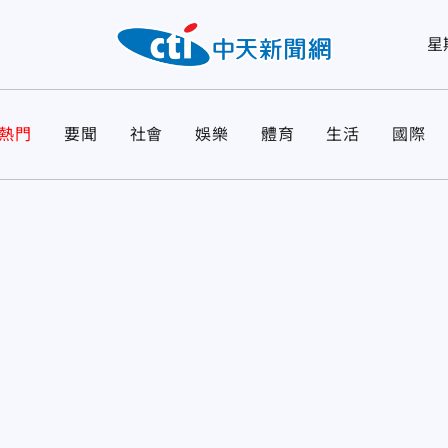
星
熱門
要聞
社會
娛樂
體育
生活
國際