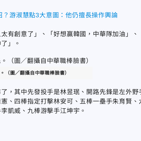
招？游淑慧點3大意圖：他仍擅長操作輿論
且太有創意了」、「好想贏韓國，中華隊加油」、
帥了」。
。（圖／翻攝自中華職棒臉書）
布了，其中先發投手是林昱珉、開路先鋒是左外野
傑憲、四棒指定打擊林安可、五棒一壘手朱育賢、
手李凱威、九棒游擊手江坤宇。