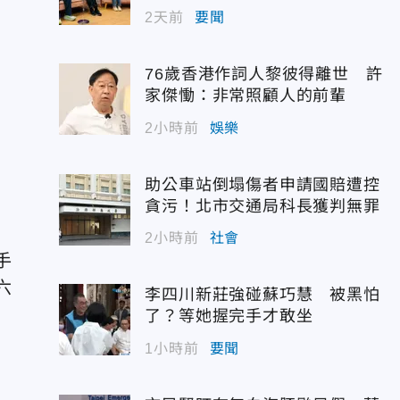
事
2天前
要聞
76歲香港作詞人黎彼得離世 許
家傑慟：非常照顧人的前輩
2小時前
娛樂
助公車站倒塌傷者申請國賠遭控
貪污！北市交通局科長獲判無罪
2小時前
社會
手
六
李四川新莊強碰蘇巧慧 被黑怕
了？等她握完手才敢坐
1小時前
要聞