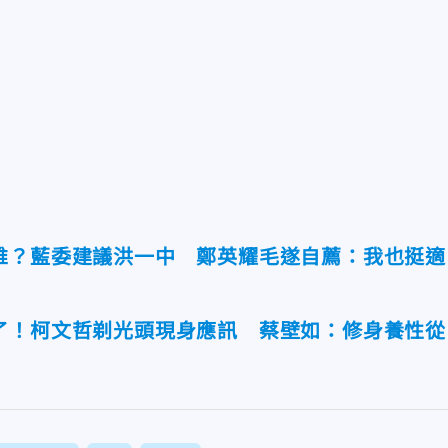
誰？藍委建議洪一中 鄭英耀毛遂自薦：我也挺適
了！柯文哲剃光頭現身應訊 蔡壁如：修身養性從