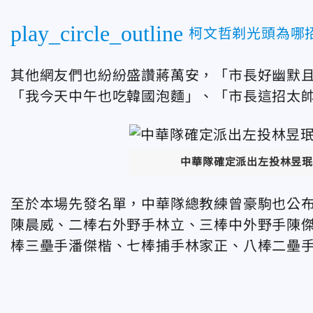
play_circle_outline
柯文哲剃光頭為哪
其他網友們也紛紛盛讚蔣萬安，「市長好幽默
「我今天中午也吃韓國泡麵」、「市長這招太
中華隊確定派出左投林昱珉
至於本場先發名單，中華隊總教練曾豪駒也公
陳晨威、二棒右外野手林立、三棒中外野手陳
棒三壘手潘傑楷、七棒捕手林家正、八棒二壘