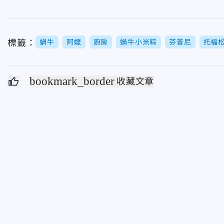
標籤：
蝸牛
阿嬤
廚房
蝸牛小米粽
芬普尼
托福
bookmark_border
收藏文章