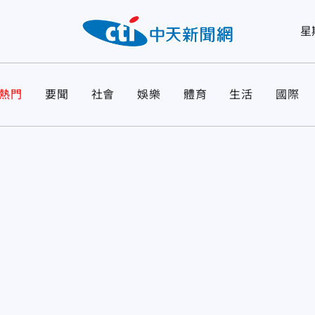
星
熱門
要聞
社會
娛樂
體育
生活
國際