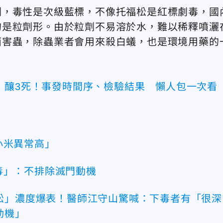
劑，毒性是次級藍標，不像托福松是紅標劇毒，國
的是粒劑形。由於粒劑不易溶於水，難以稀釋噴灑
面害蟲，除蟲業者會用來殺白蟻，也是環境用藥的
」釀3死！事發時間序、檢驗結果 懶人包一次看
小米異常高」
毒」：不排除滅門動機
松」濃度爆表！醫師江守山驚喊：下毒者有「很深
動機」