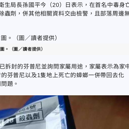
衛生局長孫國平今（20）日表示，在首名中毒身
除蟲劑，併其他相關資料交由檢警，且部落周邊
圖。（圖／讀者提供）
包已拆封的芬普尼並詢問家屬用途，家屬表示為家
的芬普尼以及1隻地上死亡的蟑螂一併帶回去化
關問題。