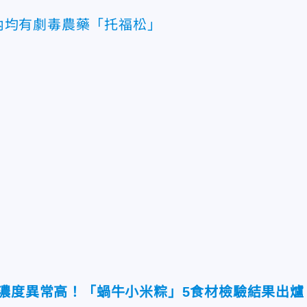
內均有劇毒農藥「托福松」
藥濃度異常高！「蝸牛小米粽」5食材檢驗結果出爐