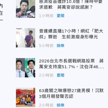
慈濟疫苗遭詐10.6億！陳時中要
內
求道歉 蔣萬安卻說感謝？
在
1小時前
要聞
一
曾連續直播17小時！網紅「肥大
叔」驟逝 生前激瘦身形曝光
5小時前
娛樂
2026台北市長選戰網路投票 蔣
萬安支持度51.7%、沈伯洋46.
7%
2小時前
要聞
63歲關之琳爆戀27歲男模！沉默
3個月親發聲否認
2小時前
娛樂