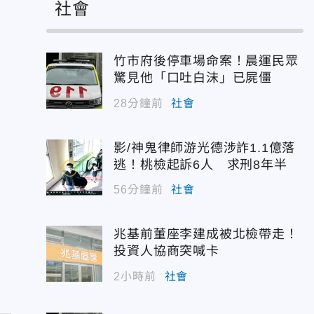
社會
竹市府後停車場命案！晨運民眾
驚見他「口吐白沫」已屍僵
28分鐘前
社會
影/神鬼律師游光德涉詐1.1億落
逃！桃檢起訴6人 求刑8年半
56分鐘前
社會
兆基前董座李建成被北檢帶走！
投資人協商突喊卡
2小時前
社會