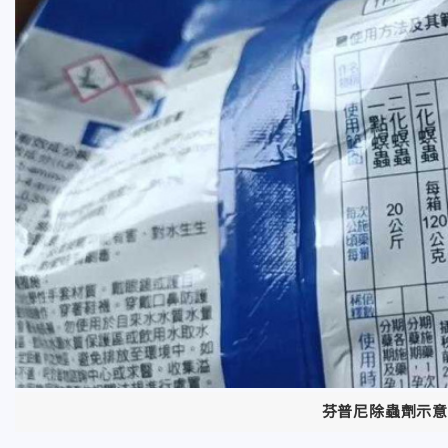
芬普尼除蟲劑示意