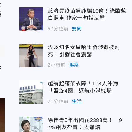
亡
慈濟買疫苗遭詐騙10億！綠酸藍
無
白翻車 作家一句話反擊
57分鐘前
要聞
埃及知名女星哈里發涉毒被判
死！引發社會震驚
2小時前
娛樂
中
越航起落架故障！198人外海
「盤旋4圈」返航小港機場
21分鐘前
生活
徐佳青5年出國花2383萬！ 9
7%網友怒轟：太離譜