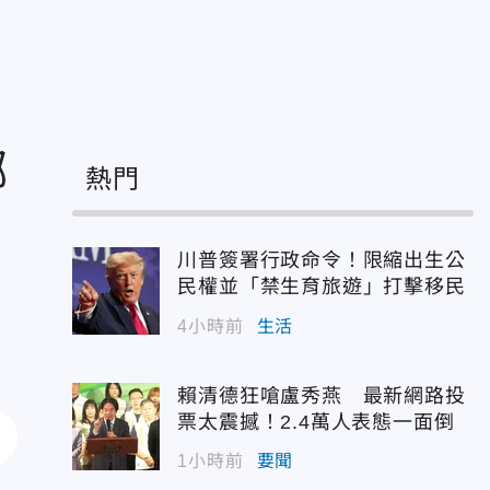
螂
熱門
川普簽署行政命令！限縮出生公
民權並「禁生育旅遊」打擊移民
4小時前
生活
賴清德狂嗆盧秀燕 最新網路投
票太震撼！2.4萬人表態一面倒
1小時前
要聞