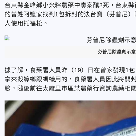
台東縣金峰鄉小米粽農藥中毒案釀3死，台東縣
的曾姓阿嬤家找到1包拆封的法台寶（芬普尼）
人使用托福松。
芬普尼除蟲劑示意
據了解，食藥署人員昨（19）日在曾家發現1
拿來殺蟑螂跟螞蟻用的，食藥署人員因此將開封
驗，隨後前往太麻里市區某農藥行資詢農藥相