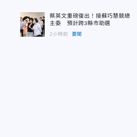
蔡英文重磅復出！接蘇巧慧競總
主委 預計跨3縣市助選
2小時前
要聞