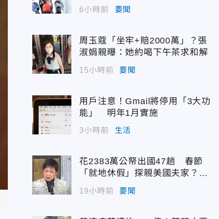
6小時前
要聞
周玉蔻「坐牢+賠2000萬」？張
淑娟親曝：她約喝下午茶求和解
15小時前
要聞
用戶注意！Gmail將停用「3大功
能」 明年1月實施
3小時前
生活
花2383萬公帑出國47趟 春節
「就地休假」探親美國夫家？徐
佳青回應了
19小時前
要聞