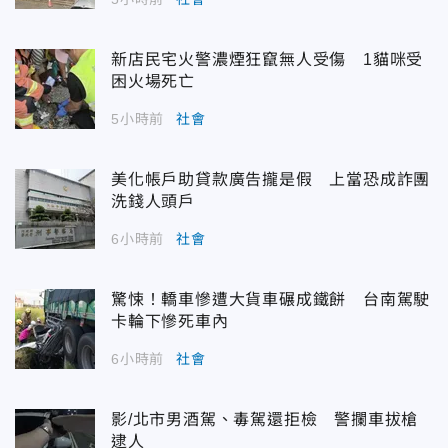
新店民宅火警濃煙狂竄無人受傷 1貓咪受
困火場死亡
5小時前
社會
美化帳戶助貸款廣告攏是假 上當恐成詐團
洗錢人頭戶
6小時前
社會
驚悚！轎車慘遭大貨車碾成鐵餅 台南駕駛
卡輪下慘死車內
6小時前
社會
影/北市男酒駕、毒駕還拒檢 警攔車拔槍
逮人