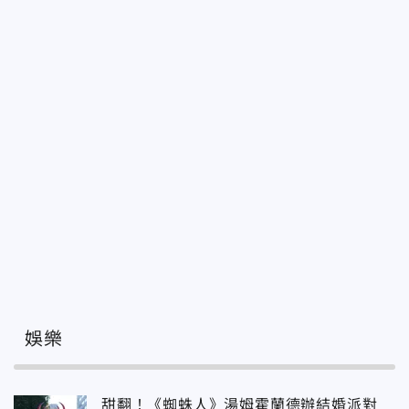
娛樂
甜翻！《蜘蛛人》湯姆霍蘭德辦結婚派對