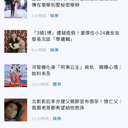
傳在豪華別墅秘密舉辦
7小時前
娛樂
「3碩1博」遭疑造假！姜厚任小24歲女友
發長文談「學邏輯」
9小時前
娛樂
河智媛化身「阿美公主」挨批 親曝心情：
始料未及
10小時前
體育
北影影后李亦捷父親節宣布懷孕！憶亡父：
我跟老哥都希望給他抱孫
11小時前
娛樂