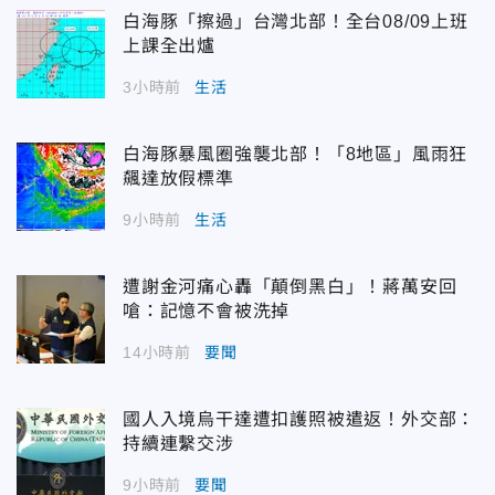
白海豚「擦過」台灣北部！全台08/09上班
上課全出爐
3小時前
生活
白海豚暴風圈強襲北部！「8地區」風雨狂
飆達放假標準
9小時前
生活
遭謝金河痛心轟「顛倒黑白」！蔣萬安回
嗆：記憶不會被洗掉
14小時前
要聞
國人入境烏干達遭扣護照被遣返！外交部：
持續連繫交涉
9小時前
要聞