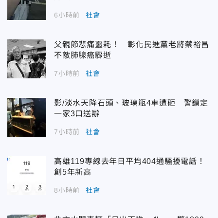
6小時前
社會
父親節悲痛噩耗！ 彰化民進黨老將蔡裕昌
不敵肺腺癌驟逝
7小時前
社會
影/淡水天降石頭、玻璃瓶4車遭砸 警鎖定
一家3口送辦
7小時前
社會
高雄119專線去年日平均404通騷擾電話！
創5年新高
8小時前
社會