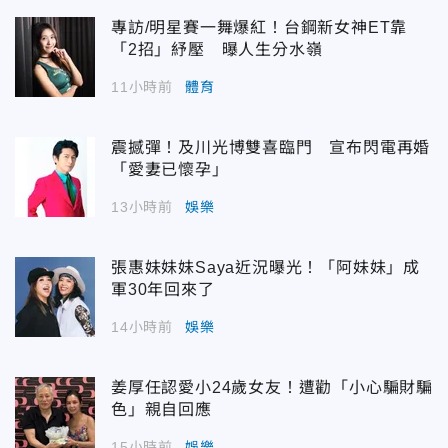
專訪/明星賽一舞爆紅！台鋼新女神ET靠
「2招」紓壓 曝人生分水嶺
11小時前
體育
震撼彈！及川光博雙喜臨門 宣布閃電再婚
「愛妻已懷孕」
13小時前
娛樂
張惠妹妹妹Saya近況曝光！「阿妹妹」成
軍30年回來了
14小時前
娛樂
姜厚任認愛小24歲女友！遭勸「小心騙財騙
色」親自回應
15小時前
娛樂