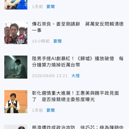
1天前
要聞
傳石崇良、姜至剛請辭 蔣萬安反問賴清德
一事
15小時前
要聞
陸男手搓AI劇暴紅！《歸墟》播放破億 每
分鐘算力燒掉近萬台幣
2026/08/06 13:21
大陸
彰化選情重大進展！王惠美與魏平政見面
了 是否接競總主委態度曝光
1天前
要聞
慈濟遭詐成政治攻防 徐巧芯：綠為陳時中