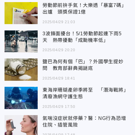
勞動節前拚手氣！大樂透「暴富7碼」
出爐 頭獎保證1億
2025/04/29 21:03
3波鋒面擾台！5/1勞動節起連下雨5
天 熱帶擾動「成颱機率低」
2025/04/29 20:20
鹽巴為何有個「巴」？外國學生提妙
問 教育部辭典揭謎底
2025/04/29 18:41
東海岸珊瑚產卵季將至 「潛海戰將」
清廢漁網守護生態
2025/04/29 17:50
氣喘沒症狀就停藥？醫：NG行為恐增
住院、插管風險
2025/04/29 17:48