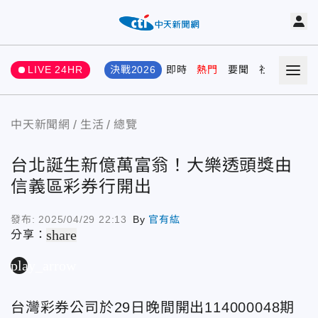
LIVE 24HR
決戰2026
即時
熱門
要聞
社會
娛樂
中天新聞網
生活
總覽
台北誕生新億萬富翁！大樂透頭獎由
信義區彩券行開出
發布:
2025/04/29 22:13
By
官有紘
share
分享：
play_arrow
台灣彩券公司於29日晚間開出114000048期