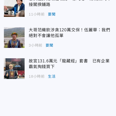
接閣揆鋪路
11小時前
要聞
大哥范織欽涉貪120萬交保！伍麗華：我們
絕對不會讓他孤單
3小時前
要聞
故宮131.6萬元「龍藏經」套書 已有企業
霸氣掏錢買下
18小時前
生活