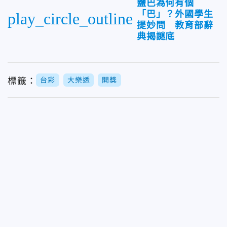
鹽巴為何有個
「巴」？外國學生
play_circle_outline
提妙問 教育部辭
典揭謎底
標籤：
台彩
大樂透
開獎