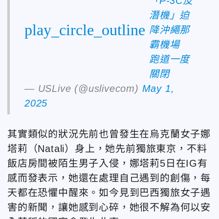
「P-3C反
潛機」迫
play_circle_outline
降沖繩那
霸機場
跑道一度
關閉
— USLive (@uslivecom)
May 1,
2025
其實類似的狀況先前也曾發生在烏克蘭女子娜
塔莉（Natali）身上，她先前獨旅東京，不料
飯店房間被陌生男子入侵，娜塔莉5日在IG有
感而發表示，她還在處理自己遇到的創傷，每
天都在恐懼中醒來。如今見到巴西獨旅女子遇
害的新聞，讓她感到心碎，她很不解為何以安