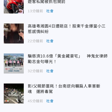
遊客私闖被抓包開罰
13分鐘前
社會
高雄粵湘園4日遭砸店！股東千金爆當小三
惹感情糾紛
22分鐘前
社會
騙慈濟10.6億「黃金藏豪宅」 神鬼女律師
勵志金句曝光！
32分鐘前
社會
影/父親節噩耗！台南逆向輾扁人車害斷
魂 運將毒駕
45分鐘前
社會