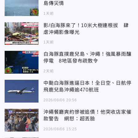
島傳災情
1天前
影/白海豚來了！10米大樹連根拔 肆
虐沖繩影像曝光
1天前
白海豚直撲鹿兒島、沖繩！強風暴雨釀
停電 8地區發布疏散令
2天前
中颱白海豚進逼日本！全日空、日航停
飛鹿兒島沖繩逾470航班
2026/08/06 20:56
沖繩餐廳爽約慘被追債！他突收店家催
款警告 網怒：超丟臉
2026/08/06 15:25