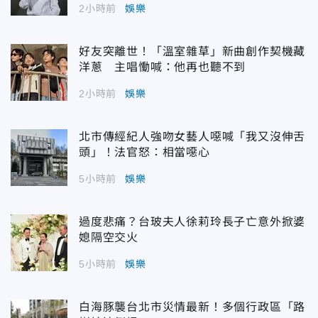
2小時前
娛樂
好友突離世！「溫室雜草」新曲創作契機藏
洋蔥 主唱慟喊：他再也聽不到
2小時前
娛樂
北市傳經紀人強吻女藝人噁喊「我又沒伸舌
頭」！法官怒：相當噁心
5小時前
娛樂
過度悲痛？台玻夫人徐莉玲長子亡意外掀婆
媳隔空交火
5小時前
娛樂
白海豚襲台北市災情最新！多個行政區「路