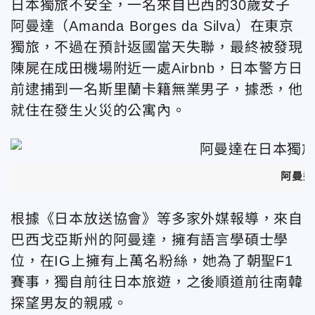
日本獨旅不安全，一名來自巴西的30歲女子
阿曼達（Amanda Borges da Silva）在東京
獨旅，不過在預計返國當天失聯，最終被發現
陳屍在成田機場附近一處Airbnb，日本警方日
前逮捕到一名斯里蘭卡籍無業男子，據悉，他
就住在發生火災的公寓內。
阿曼達
根據《日本放送協會》等多家外媒報導，來自
巴西戈亞斯州的阿曼達，擁有語言學碩士學
位，在IG上擁有上萬名粉絲，她為了朝聖F1
賽事，獨自前往日本旅遊，之後順道前往南韓
探望男友的親戚。