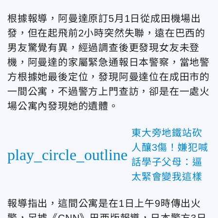
根據報導，阿曼達原訂5月1日從成田機場出
發，但在起飛前2小時突然失聯，遠在巴西的
男友驚覺有異，經過調查後更發現女友未登
機，阿曼達的家屬緊急通報日本警察，當地警
方根據她最後定位，發現阿曼達位在成田市的
一間公寓，不過警方上門查訪，卻是在一處火
場公寓內發現她的遺體。
東大旁地鐵站砍
人釀3傷！嫌犯喊
play_circle_outline
話學子父母：逼
太緊會變我這樣
報導指出，這間公寓是在1日上午9時傳出火
警，另據《CNN》巴西版報導，日本警方3日