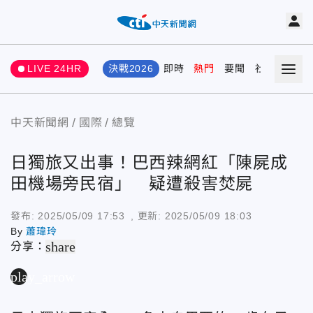
LIVE 24HR
決戰2026
即時
熱門
要聞
社會
娛樂
中天新聞網
國際
總覽
日獨旅又出事！巴西辣網紅「陳屍成
田機場旁民宿」 疑遭殺害焚屍
發布:
2025/05/09 17:53
, 更新:
2025/05/09 18:03
By
蕭瑋玲
share
分享：
play_arrow