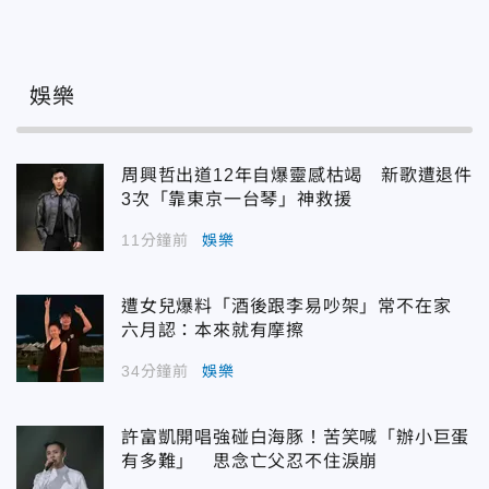
娛樂
周興哲出道12年自爆靈感枯竭 新歌遭退件
3次「靠東京一台琴」神救援
11分鐘前
娛樂
遭女兒爆料「酒後跟李易吵架」常不在家
六月認：本來就有摩擦
34分鐘前
娛樂
許富凱開唱強碰白海豚！苦笑喊「辦小巨蛋
有多難」 思念亡父忍不住淚崩