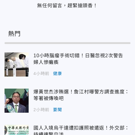
無任何留言，趕緊搶頭香！
熱門
10小時腦瘤手術切錯！日醫忽視2次警告
婦人慘癱瘓
4小時前
健康
爆黃世杰涉賄選！詹江村曝警方調查進度：
等著被傳喚吧
2小時前
要聞
國人入境烏干達遭扣護照被遣返！外交部：
持續連繫交涉