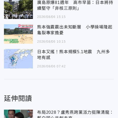
廣島原爆81週年 高市早苗：日本將持
續堅守「非核三原則」
2026/08/06 15:15
熊本強震震出未知斷層 小學操場隆起
龜裂專家擔憂
2026/08/06 10:15
日本又搖！熊本規模5.1地震 九州多
地有感
2026/08/06 07:42
延伸閱讀
布局2028？盧秀燕跨黨派力挺陳清龍：