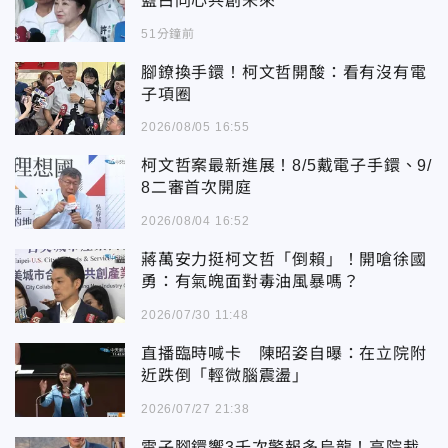
藍白同心共創未來
51分鐘前
腳鐐換手鐶！柯文哲開酸：看有沒有電
子項圈
2026/08/05 16:55
柯文哲案最新進展！8/5戴電子手鐶、9/
8二審首次開庭
2026/08/04 16:52
蔣萬安力挺柯文哲「倒賴」！開嗆徐國
勇：有氣魄面對毒油風暴嗎？
2026/07/30 11:48
直播臨時喊卡 陳昭姿自曝：在立院附
近跌倒「輕微腦震盪」
2026/07/27 21:38
電子腳鐶響3千次警報多烏龍！高院裁