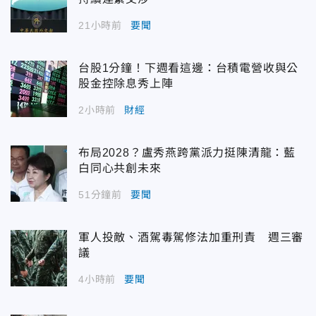
21小時前
要聞
台股1分鐘！下週看這邊：台積電營收與公
股金控除息秀上陣
2小時前
財經
布局2028？盧秀燕跨黨派力挺陳清龍：藍
白同心共創未來
51分鐘前
要聞
軍人投敵、酒駕毒駕修法加重刑責 週三審
議
4小時前
要聞