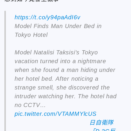
https://t.co/y94paAdI6v
Model Finds Man Under Bed in
Tokyo Hotel
Model Natalisi Taksisi’s Tokyo
vacation turned into a nightmare
when she found a man hiding under
her hotel bed. After noticing a
strange smell, she discovered the
intruder watching her. The hotel had
no CCTV…
pic.twitter.com/VTAMMYlcUS
日自衛隊