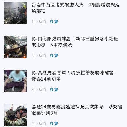
台南中西區港式餐廳大火 3樓廚房燒毀延
燒鄰宅
1小時前
社會
影/白海豚強風肆虐！新北三重掃落水塔砸
破雨棚 5車被波及
2小時前
社會
影/高雄男酒毒駕！瑪莎拉蒂友助陣嗆警
慘吞24萬罰單
3小時前
社會
基隆24歲男兩度逃避補充兵徵集令 涉妨害
徵集罪判3月
4小時前
社會