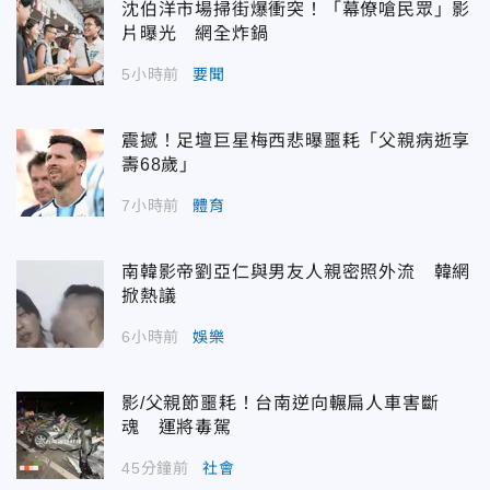
沈伯洋市場掃街爆衝突！「幕僚嗆民眾」影
片曝光 網全炸鍋
5小時前
要聞
震撼！足壇巨星梅西悲曝噩耗「父親病逝享
壽68歲」
7小時前
體育
南韓影帝劉亞仁與男友人親密照外流 韓網
掀熱議
6小時前
娛樂
影/父親節噩耗！台南逆向輾扁人車害斷
魂 運將毒駕
45分鐘前
社會