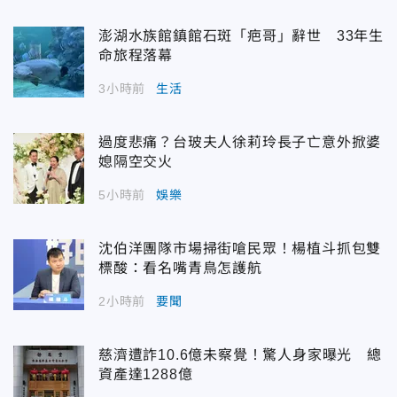
澎湖水族館鎮館石斑「疤哥」辭世 33年生
命旅程落幕
3小時前
生活
過度悲痛？台玻夫人徐莉玲長子亡意外掀婆
媳隔空交火
5小時前
娛樂
沈伯洋團隊市場掃街嗆民眾！楊植斗抓包雙
標酸：看名嘴青鳥怎護航
2小時前
要聞
慈濟遭詐10.6億未察覺！驚人身家曝光 總
資產達1288億