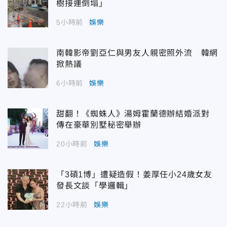
樹接連倒塌」
5小時前
娛樂
南韓影帝劉亞仁與男友人親密照外流 韓網
掀熱議
6小時前
娛樂
甜翻！《蜘蛛人》湯姆霍蘭德辦結婚派對
傳在豪華別墅秘密舉辦
20小時前
娛樂
「3碩1博」遭疑造假！姜厚任小24歲女友
發長文談「學邏輯」
22小時前
娛樂