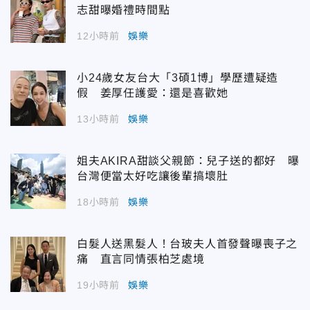
志甜曝婚禮時間點
12小時前
娛樂
小24歲女友台大「3碩1博」學歷遭疑造
假 姜厚任護愛：還是喜歡她
13小時前
娛樂
姐夫AKIRA甜談父親節：兒子送的都好 曝
台灣便當太好吃讓後輩搞壞肚
18小時前
娛樂
白髮人送黑髮人！台玻夫人首發聲曝喪子之
痛 直言同情張柏芝處境
19小時前
娛樂