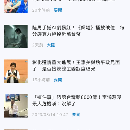
20小時前
要聞
陸男手搓AI劇暴紅！《歸墟》播放破億 每
分鐘算力燒掉近萬台幣
2天前
大陸
彰化選情重大進展！王惠美與魏平政見面
了 是否接競總主委態度曝光
15小時前
要聞
「這件事」恐讓台灣賠8000億！李鴻源曝
最大危機嘆：沒解了
2023/08/14 10:47
要聞