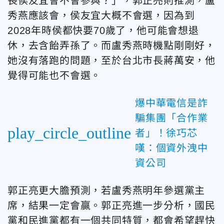
長侯友宜會不會參與？」，郭正亮則推測，盧
秀燕應該會，侯友宜大概不會選，因為到
2028年時侯都快要70歲了，他可能會想退
休，去含飴弄孫了。而盧秀燕時機點剛剛好，
她沒有落跑的問題，至於台北市長蔣萬安，他
覺得可能也不會選。
爆中華電信是詐
騙集團「合作業
play_circle_outline
者」！徐巧芯
嘆：個資外洩中
資公司
郭正亮更大膽預測，若盧秀燕明年參選黨主
席，結果一定會贏。郭正亮進一步分析，國民
黨和民進黨都有一個共同特質，都會希望趕快