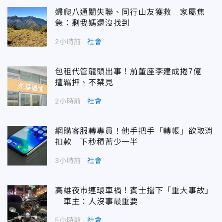
婦爬八通關失聯、同行山友獲救 家屬焦
急：剩我媽還沒找到
2小時前
社會
包租代管龍頭出事！前董座李建成捲7億
遭羈押、不禁見
2小時前
社會
網購客服轉專員！他手把手「轉帳」欲取消
扣款 下秒積蓄少一半
3小時前
社會
高雄夜市連環車禍！賓士擋下「重大事故」
車主：人沒事最重要
5小時前
社會