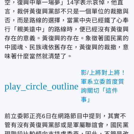
空，復興中華一場夢」14字表示哀悼，他直
言，裁併黃復興黨部不只是一個單位的裁撤與
否，而是路線的選擇，當黨中央已經鐵了心奉
行「親美遠中」的路線時，便已經沒有黃復興
存在的意義。黃復興的存在。象徵著國民黨的
中國魂、民族魂依舊存在，黃復興的裁撤，意
味著什麼當然就清楚了。
影/上將對上將！
軍系立委首度質
play_circle_outline
詢關切「這件
事」
前立委郭正亮6日在網路節目中提到，其實不
管有沒有黃復興黨部或是軍屬聯誼會，國民黨
現階段比較傾向支持盧秀燕，因此，不管是改