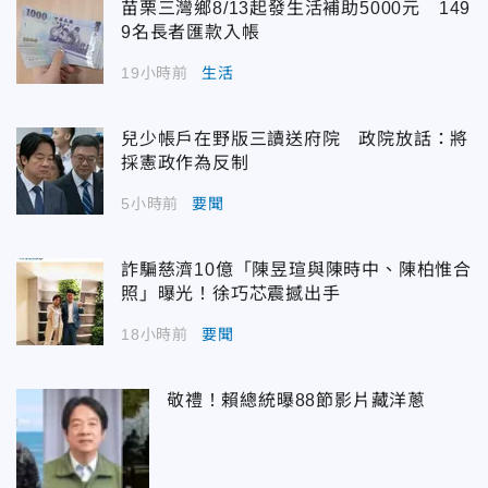
苗栗三灣鄉8/13起發生活補助5000元 149
9名長者匯款入帳
19小時前
生活
兒少帳戶在野版三讀送府院 政院放話：將
採憲政作為反制
5小時前
要聞
詐騙慈濟10億「陳昱瑄與陳時中、陳柏惟合
照」曝光！徐巧芯震撼出手
18小時前
要聞
敬禮！賴總統曝88節影片藏洋蔥