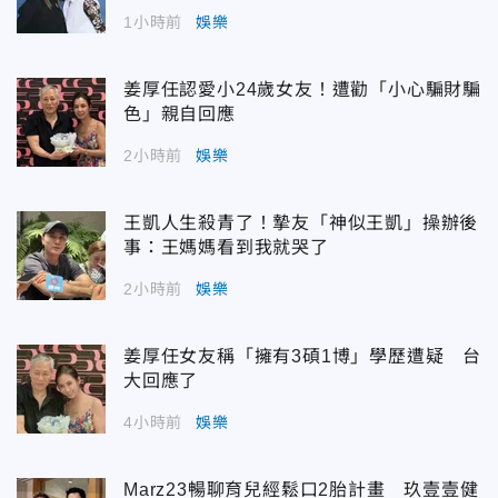
1小時前
娛樂
姜厚任認愛小24歲女友！遭勸「小心騙財騙
色」親自回應
2小時前
娛樂
王凱人生殺青了！摯友「神似王凱」操辦後
事：王媽媽看到我就哭了
2小時前
娛樂
姜厚任女友稱「擁有3碩1博」學歷遭疑 台
大回應了
4小時前
娛樂
Marz23暢聊育兒經鬆口2胎計畫 玖壹壹健