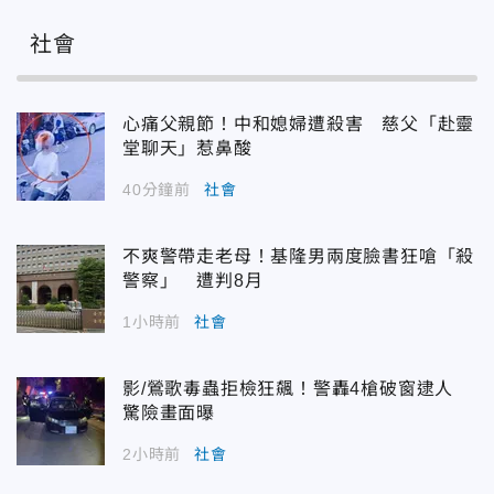
社會
心痛父親節！中和媳婦遭殺害 慈父「赴靈
堂聊天」惹鼻酸
40分鐘前
社會
不爽警帶走老母！基隆男兩度臉書狂嗆「殺
警察」 遭判8月
1小時前
社會
影/鶯歌毒蟲拒檢狂飆！警轟4槍破窗逮人
驚險畫面曝
2小時前
社會