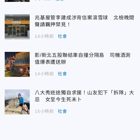
兆基屋管李建成涉背信案滾雪球 北檢晚間
聲請羈押禁見！
14小時前
社會
影/新北五股聯結車自撞分隔島 司機酒測
值爆表遭送辦
14小時前
社會
八大秀迷途獨自求援！山友犯下「拆隊」大
忌 女至今生死未卜
15小時前
社會