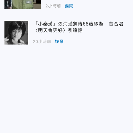
2小時前
要聞
「小秦漢」張海漢驚傳68歲驟逝 昔合唱
〈明天會更好〉引追憶
20小時前
娛樂