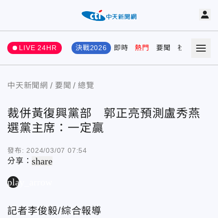
LIVE 24HR
決戰2026
即時
熱門
要聞
社會
娛樂
中天新聞網
要聞
總覽
裁併黃復興黨部 郭正亮預測盧秀燕
選黨主席：一定贏
發布:
2024/03/07 07:54
share
分享：
play_arrow
記者李俊毅/綜合報導