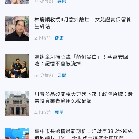
16小時前
要聞
林慶順教授4月意外離世 女兒證實保留養
生網站
2小時前
健康
遭謝金河痛心轟「顛倒黑白」！蔣萬安回
嗆：記憶不會被洗掉
56分鐘前
要聞
川普多晶矽關稅大刀砍下來！政院急喊：赴
美投資業者適用免稅配額
4小時前
要聞
臺中市長選情最新剖析：江啟臣38.2%領先
何欣純14.1% 全世代支持度全面居首