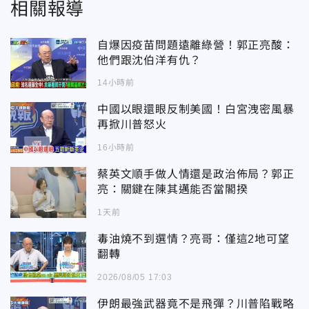
相關報導
自爆因疫苗問題遠離綠營！郭正亮酸：
他們跟沈伯洋有仇？
14小時前
中國以眼還眼反制美國！白宮洩密風暴
再掀川普怒火
16小時前
蔡英文順手做人情還是政治佈局？郭正
亮：關鍵在陳其邁能否當閣揆
1天前
毒油燒不到選情？亮哥：僅這2地可望
翻轉
2026/08/05 17:03
伊朗最強武器竟不是飛彈？川普陷戰略