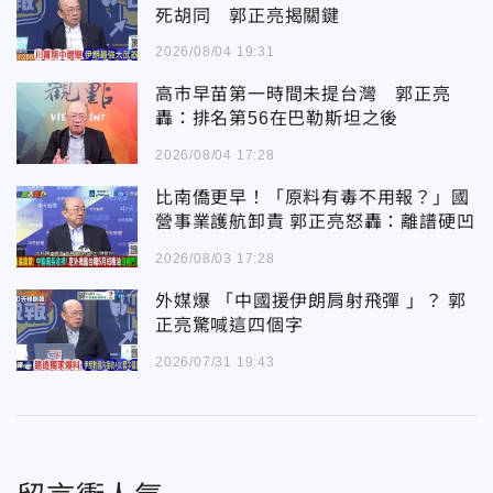
死胡同 郭正亮揭關鍵
2026/08/04 19:31
高市早苗第一時間未提台灣 郭正亮
轟：排名第56在巴勒斯坦之後
2026/08/04 17:28
比南僑更早！「原料有毒不用報？」國
營事業護航卸責 郭正亮怒轟：離譜硬凹
2026/08/03 17:28
外媒爆 「中國援伊朗肩射飛彈 」？ 郭
正亮驚喊這四個字
2026/07/31 19:43