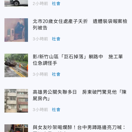
2小時前
社會
北市20歲女住處產子夭折 遺體裝袋報案檢
列被告
3小時前
社會
影/新竹山區「巨石掉落」躺路中 施工單
位急調怪手
3小時前
社會
高雄男公關失聯多日 房東破門驚見他「陳
屍房內」
3小時前
社會
與女友吵架喝爛醉！台中男蹲路邊亮刀喊：