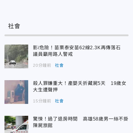
社會
影/危險！苗栗泰安苗62線2.3K再傳落石
議員籲用路人警戒
20分鐘前
社會
殺人罪嫌重大！產嬰夭折藏屍5天 19歲女
大生遭聲押
15分鐘前
社會
驚悚！過了退房時間 高雄58歲男一絲不掛
陳屍旅館