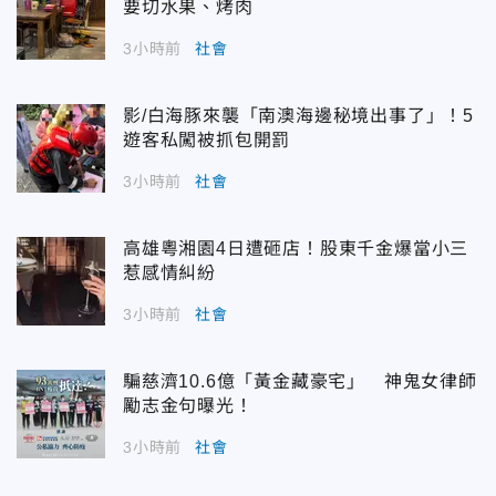
要切水果、烤肉
3小時前
社會
影/白海豚來襲「南澳海邊秘境出事了」！5
遊客私闖被抓包開罰
3小時前
社會
高雄粵湘園4日遭砸店！股東千金爆當小三
惹感情糾紛
3小時前
社會
騙慈濟10.6億「黃金藏豪宅」 神鬼女律師
勵志金句曝光！
3小時前
社會