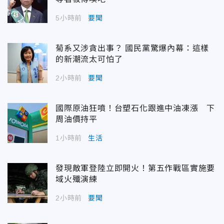
5小時前
要聞
菊系又涉貪出事？ 國民黨驚爆內幕：這樣
的新潮流太可怕了
2小時前
要聞
國際原油狂噴！台塑石化跟進中油凍漲 下
周油價持平
1小時前
生活
發現敵軍登陸立即開火！第五作戰區實施要
域火殲演練
2小時前
要聞