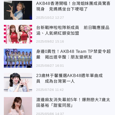
AKB48香港開唱！台灣姐妹團成員驚喜
現身 見媽媽坐台下哽咽了
2025/10/12 12:27
台新戰神啦啦隊新成員 前日職應援品
涵、人氣網紅顗安加盟
2025/09/02 15:16
身邊0異性！AKB48 Team TP禁愛令超
嚴 揭出道辛酸：朋友變網友
2025/08/27 16:01
23歲林于馨獲選AKB48週年單曲成
員 成為台灣第一人
2025/07/26 11:42
渡邊麻友消失幕前5年！爆熱戀大7歲太
田基裕「甜蜜同居」
2025/05/06 14:37