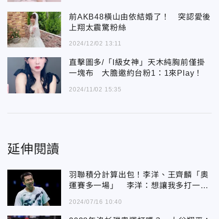
前AKB48橫山由依結婚了！ 突認愛後
上翔太震驚粉絲
2024/12/02 13:11
直擊圖多/「I級女神」天木純胸前僅掛
一塊布 大膽邀約台粉1：1來Play！
2024/11/02 15:35
延伸閱讀
羽聯積分計算出包！李洋、王齊麟「奧
運賽多一場」 李洋：想讓我多打一點
吧
2024/07/16 10:40