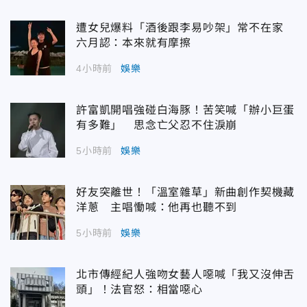
遭女兒爆料「酒後跟李易吵架」常不在家
六月認：本來就有摩擦
4小時前
娛樂
許富凱開唱強碰白海豚！苦笑喊「辦小巨蛋
有多難」 思念亡父忍不住淚崩
5小時前
娛樂
好友突離世！「溫室雜草」新曲創作契機藏
洋蔥 主唱慟喊：他再也聽不到
5小時前
娛樂
北市傳經紀人強吻女藝人噁喊「我又沒伸舌
頭」！法官怒：相當噁心