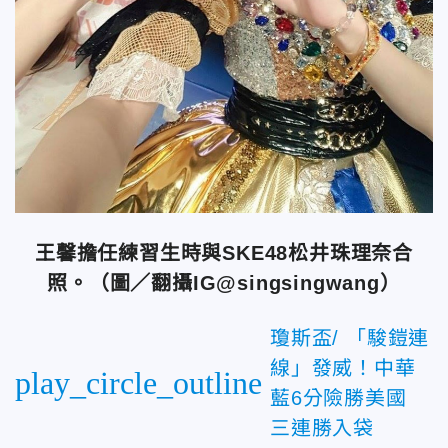
王馨擔任練習生時與SKE48松井珠理奈合
照。（圖／翻攝IG@singsingwang）
瓊斯盃/ 「駿鎧連
線」發威！中華
play_circle_outline
藍6分險勝美國
三連勝入袋