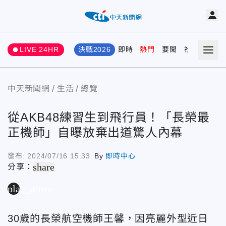
LIVE 24HR
決戰2026
即時
熱門
要聞
社會
娛樂
中天新聞網
生活
總覽
從AKB48練習生到飛行員！「長榮最
正機師」自曝放棄出道驚人內幕
發布:
2024/07/16 15:33
By
即時中心
share
分享：
play_arrow
30歲的長榮航空機師王馨，因亮麗外型近日