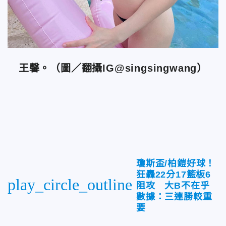
王馨。（圖／翻攝IG@singsingwang）
瓊斯盃/柏鎧好球！
狂轟22分17籃板6
play_circle_outline
阻攻 大B不在乎
數據：三連勝較重
要