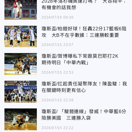
2028年洛杉磯奧運打嗎？ 大谷翔平：
有機會的話我想
2024/07/16 08:38
瓊斯盃/柏鎧好球！狂轟22分17籃板6阻
攻 大B不在乎數據：三連勝較重要
2024/07/15 23:07
瓊斯盃/賀博曝私下常跟莫巴耶打2K
期待明日「中華內戰」
2024/07/15 22:53
瓊斯盃/扛起責任凝聚隊友！陳盈駿：我
在關鍵時刻更有信心
2024/07/15 22:39
瓊斯盃/ 「駿鎧連線」發威！中華藍6分
險勝美國 三連勝入袋
2024/07/15 22:22