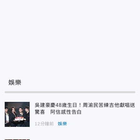
娛樂
吳建豪慶48歲生日！周渝民苦練吉他獻唱送
驚喜 阿信感性告白
12分鐘前
娛樂