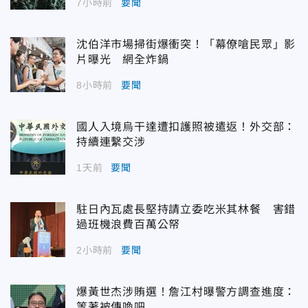
7小時前
要聞
沈伯洋市場掃街爆衝突！「幕僚嗆民眾」影
片曝光 網全炸鍋
8小時前
要聞
國人入境烏干達遭扣護照被遣返！外交部：
持續連繫交涉
1天前
要聞
駐日內瓦處長堅持請立委吃米其林餐 害錯
過班機浪費百萬公帑
2小時前
要聞
爆黃世杰涉賄選！詹江村曝警方調查進度：
等著被傳喚吧