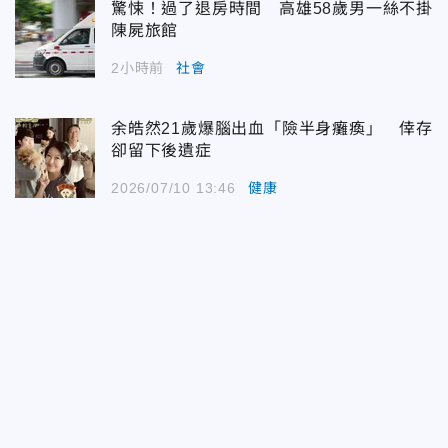
驚悚！過了退房時間 高雄58歲男一絲不掛
陳屍旅館
2小時前
社會
余皓然21歲爆腦出血「險半身癱瘓」 倖存
卻留下後遺症
2026/07/10 13:46
健康