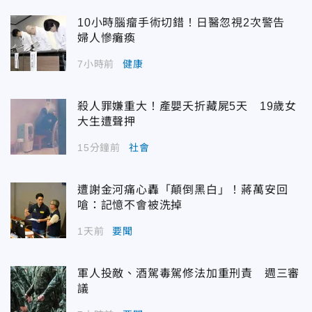
10小時腦瘤手術切錯！日醫忽視2次警告
婦人慘癱瘓
7小時前
健康
殺人罪嫌重大！產嬰夭折藏屍5天 19歲女
大生遭聲押
15分鐘前
社會
遭謝金河痛心轟「顛倒黑白」！蔣萬安回
嗆：記憶不會被洗掉
1天前
要聞
軍人投敵、酒駕毒駕修法加重刑責 週三審
議