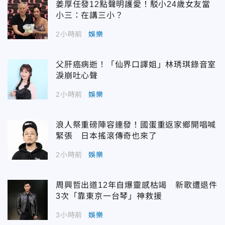
姜厚任發12點聲明護愛！駁小24歲女友當
小三：在講三小？
2小時前
娛樂
父肝癌病逝！「仙界口譯姐」林琇琪錄音室
淚崩吐心聲
2小時前
娛樂
浪人祭重磅陣容連發！國蛋重返家鄉開唱喊
緊張 日本搖滾傳奇也來了
2小時前
娛樂
周興哲出道12年自爆靈感枯竭 新歌遭退件
3次「靠東京一台琴」神救援
3小時前
娛樂