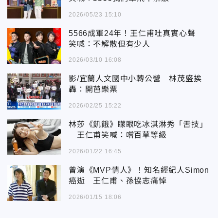
2026/05/23 15:10
5566成軍24年！王仁甫吐真實心聲
笑喊：不解散但有少人
2026/03/10 16:08
影/宜蘭人文國中小轉公營 林茂盛挨
轟：開芭樂票
2026/02/25 15:22
林莎《飢餓》矇眼吃冰淇淋秀「舌技」
王仁甫笑喊：嚐百草等級
2026/01/22 16:45
曾演《MVP情人》！知名經紀人Simon
癌逝 王仁甫、孫協志痛悼
2026/01/15 18:06