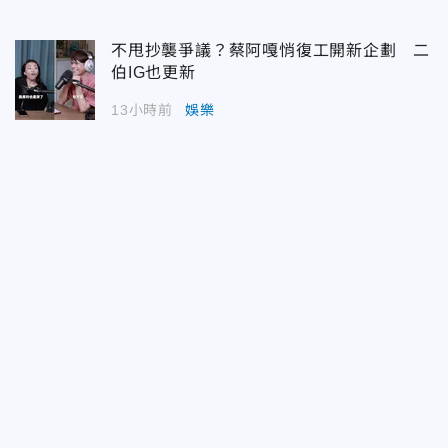
不甩抄襲爭議？蔡阿嘎悄復工開新企劃 二
伯IG也更新
13小時前
娛樂