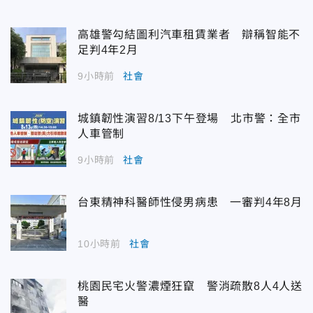
高雄警勾結圖利汽車租賃業者 辯稱智能不
足判4年2月
9小時前
社會
城鎮韌性演習8/13下午登場 北市警：全市
人車管制
9小時前
社會
台東精神科醫師性侵男病患 一審判4年8月
10小時前
社會
桃園民宅火警濃煙狂竄 警消疏散8人4人送
醫