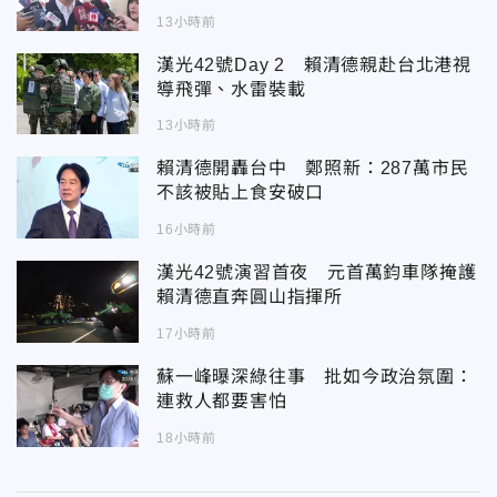
13小時前
漢光42號Day 2 賴清德親赴台北港視
導飛彈、水雷裝載
13小時前
賴清德開轟台中 鄭照新：287萬市民
不該被貼上食安破口
16小時前
漢光42號演習首夜 元首萬鈞車隊掩護
賴清德直奔圓山指揮所
17小時前
蘇一峰曝深綠往事 批如今政治氛圍：
連救人都要害怕
18小時前