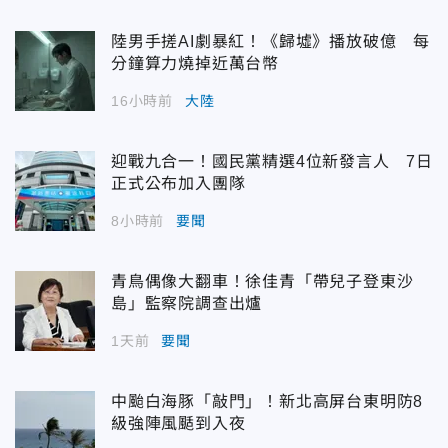
陸男手搓AI劇暴紅！《歸墟》播放破億 每
分鐘算力燒掉近萬台幣
16小時前
大陸
迎戰九合一！國民黨精選4位新發言人 7日
正式公布加入團隊
8小時前
要聞
青鳥偶像大翻車！徐佳青「帶兒子登東沙
島」監察院調查出爐
1天前
要聞
中颱白海豚「敲門」！新北高屏台東明防8
級強陣風颳到入夜