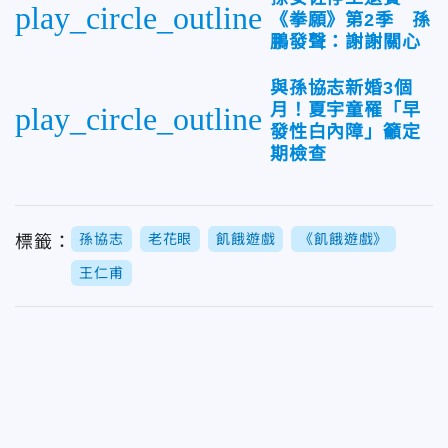
play_circle_outline
《拳願》第2季 孫
鵬發聲：謝謝關心
與孫協志新婚3個
月！夏宇童罹「早
play_circle_outline
發性白內障」籲定
期檢查
孫協志
老花眼
飢餓遊戲
《飢餓遊戲》
標籤：
王仁甫