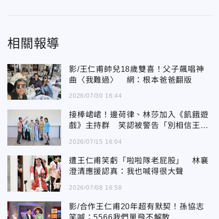
相關報導
影/王仁甫帥兒18歲雙喜！父子飆唱神
曲〈我難過〉 網：根本爸爸翻版
2026/07/30 16:44
接棒峮峮！邊荷律、林莎加入《飢餓遊
戲》主持群 笑認被警告「別相信王仁
甫」
2026/07/15 16:04
遭王仁甫笑虧「啦啦隊老屁股」 林襄
澄清應援認真：我也喊得很大聲
2026/07/08 16:58
影/合作王仁甫20年超有默契！孫協志
笑喊：5566我們單飛不解散