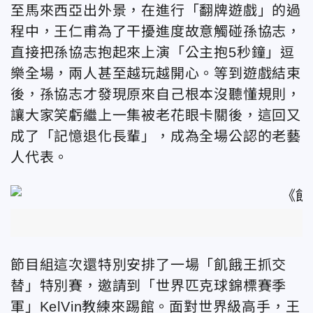
至
馬來西亞出外景
，在進行「翻牌遊戲」的過
程中
，
王仁甫為了干擾進度故意觸碰孫協志，
直接把孫協志抱起來上演「公主抱5秒鐘」逗
樂全場，
兩人甚至越玩越開心。等到遊戲結束
後，
孫協志才發現原來自己根本沒聽懂規則，
讓大家笑虧繼上一集被老花眼卡關後，這回又
成了「
記憶退化長輩」，成為全場公認的老藝
人代表。
節目組這次還特別安排了一場「飢餓王抓交
替」特別賽，邀請到「世界匹克球錦標賽季
軍」KelVin教練來踢館。面對世界級高手，王