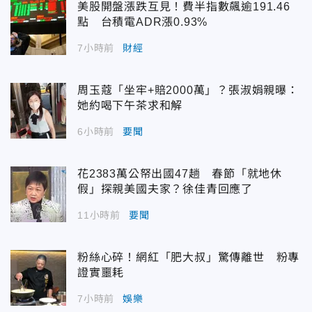
美股開盤漲跌互見！費半指數飆逾191.46
點 台積電ADR漲0.93%
7小時前
財經
周玉蔻「坐牢+賠2000萬」？張淑娟親曝：
她約喝下午茶求和解
6小時前
要聞
花2383萬公帑出國47趟 春節「就地休
假」探親美國夫家？徐佳青回應了
11小時前
要聞
粉絲心碎！網紅「肥大叔」驚傳離世 粉專
證實噩耗
7小時前
娛樂