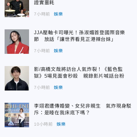
證實噩耗
7小時前
娛樂
JJA壓軸卡司曝光！孫淑媚首登國際音樂
節 放話「讓世界看見正港辣台妹」
7小時前
娛樂
影/高橋文哉將訪台人氣炸裂！《藍色監
獄》5場見面會秒殺 親錄影片喊話台粉
7小時前
娛樂
李翊君遭傳婚變、女兒非親生 氣炸現身駁
斥：是睡在我床底下嗎？
10小時前
娛樂