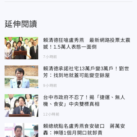
延伸閱讀
賴清德狂嗆盧秀燕 最新網路投票太震
撼！1.5萬人表態一面倒
7小時前
賴清德承諾社宅13萬戶變3萬戶！劉世
芳：找到地就蓋可能變空餘屋
9小時前
台中市政府不忍了！揭「捷運、無人
機、食安」中央雙標真相
12小時前
賴總統點名盧秀燕食安破口 蔣萬安
轟：神隱1個月開口就卸責