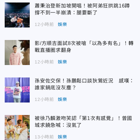
蕭秉治登新加坡開唱！被阿弟狂拱跳16蹲
撐不到一半崩潰：腿要斷了
12小時前
娛樂
影/方順吉面試8次被嗆「以為多有名」！轉
戰直播圈求翻身
12小時前
娛樂
孫安佐交保！孫鵬鬆口談狄鶯近況 感嘆：
誰家鍋底沒灰塵？
12小時前
娛樂
被徐乃麟激吻笑認「第1次有感覺」！曾國
城求饒急喊：沒氣了
13小時前
娛樂