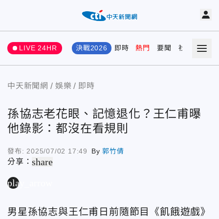
LIVE 24HR
決戰2026
即時
熱門
要聞
社會
娛樂
中天新聞網
娛樂
即時
孫協志老花眼、記憶退化？王仁甫曝
他錄影：都沒在看規則
發布:
2025/07/02 17:49
By
郭竹倩
share
分享：
play_arrow
男星孫協志
與
王仁甫日前隨節目《飢餓遊戲》