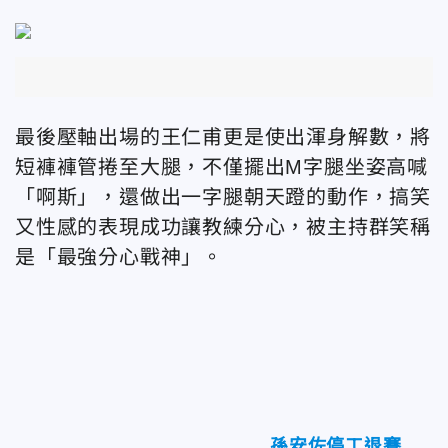
最後壓軸出場的王仁甫更是使出渾身解數，將
短褲褲管捲至大腿，不僅擺出M字腿坐姿高喊
「啊斯」，還做出一字腿朝天蹬的動作，搞笑
又性感的表現成功讓教練分心，被主持群笑稱
是「最強分心戰神」。
孫安佐停工退賽