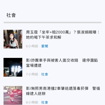
社會
周玉蔻「坐牢+賠2000萬」？張淑娟親曝：
她約喝下午茶求和解
6小時前
要聞
影/詐團車手與被害人面交收錢 違停露餡
當場遭逮
7小時前
社會
影/無照男南港撞2車肇逃遺落毒菸彈 警循
線逮人送辦
8小時前
社會