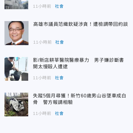
11小時前
社會
高雄市議員范織欽疑涉貪！遭檢調帶回約談
11小時前
社會
影/新店耕莘醫院醫療暴力 男子嫌診斷書
開太慢毆人遭逮
11小時前
社會
失蹤5個月尋獲！新竹60歲男山谷墜車成白
骨 警方報請相驗
11小時前
社會