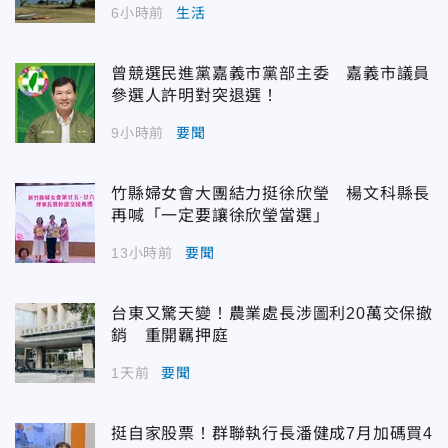
6小時前
生活
曾競選民進黨嘉義市黨部主委 嘉義市議員
參選人許明對突退選！
9小時前
要聞
竹縣婦女會大團結力挺徐欣瑩 楊文科縣長
再喊「一定要讓徐欣瑩當選」
13小時前
要聞
台東又驚天變！農業處長涉圖利20萬交保撤
銷 重開羈押庭
1天前
要聞
挺自家股票！群聯執行長潘健成7月加碼買4