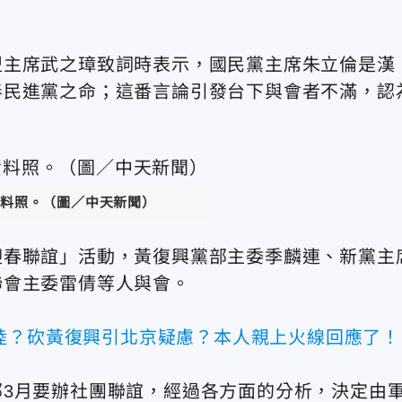
盟主席武之璋致詞時表示，國民黨主席朱立倫是漢
奉民進黨之命；這番言論引發台下與會者不滿，認
料照。（圖／中天新聞）
迎春聯誼」活動，黃復興黨部主委季麟連、新黨主
聯會主委雷倩等人與會。
陸？砍黃復興引北京疑慮？本人親上火線回應了！
3月要辦社團聯誼，經過各方面的分析，決定由