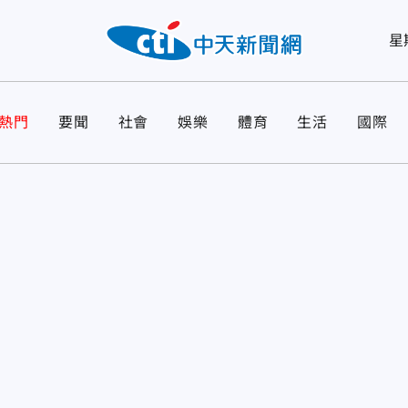
星
熱門
要聞
社會
娛樂
體育
生活
國際