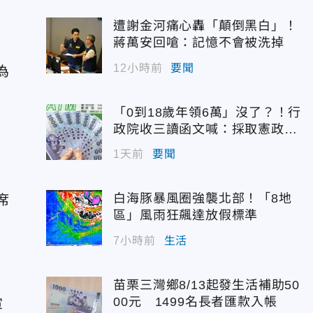
遭謝金河痛心轟「顛倒黑白」！
蔣萬安回嗆：記憶不會被洗掉
12小時前
要聞
為
「0到18歲年領6萬」沒了？！行
政院收三讀函文喊：採取憲政作
為
1天前
要聞
白海豚暴風圈強襲北部！「8地
席
區」風雨狂飆達放假標準
7小時前
生活
苗栗三灣鄉8/13起發生活補助50
00元 1499名長者匯款入帳
軍