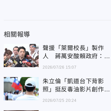
相關報導
聲援「萊爾校長」製作
人 蔣萬安酸賴政府：不
查毒油卻去查水表
2026/07/26 15:07
朱立倫「凱道台下背影
照」挺反毒油影片創作者
韋淳祐 轟賴政府查水表
2026/07/25 20:24
傷害民主