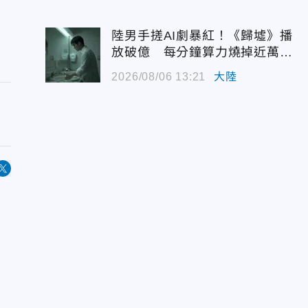
陸男手搓AI劇暴紅！《歸墟》播
放破億 每分鐘算力燒掉近萬台
幣
2026/08/06 13:21
大陸