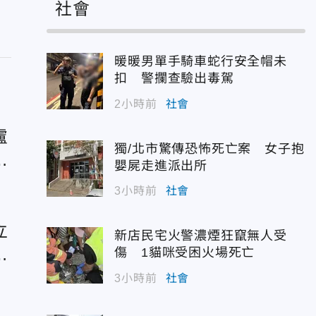
社會
暖暖男單手騎車蛇行安全帽未
扣 警攔查驗出毒駕
2小時前
社會
盧
獨/北市驚傳恐怖死亡案 女子抱
茵
嬰屍走進派出所
3小時前
社會
立
新店民宅火警濃煙狂竄無人受
子
傷 1貓咪受困火場死亡
3小時前
社會