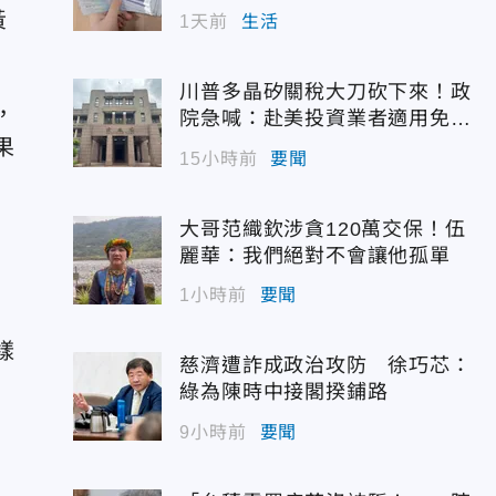
黃
1天前
生活
川普多晶矽關稅大刀砍下來！政
，
院急喊：赴美投資業者適用免稅
配額
果
15小時前
要聞
大哥范織欽涉貪120萬交保！伍
麗華：我們絕對不會讓他孤單
1小時前
要聞
樣
慈濟遭詐成政治攻防 徐巧芯：
綠為陳時中接閣揆鋪路
9小時前
要聞