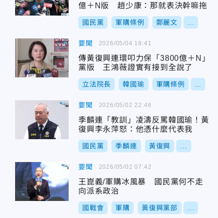
億＋N版 趙少康：那就表決幹嘛拖
國民黨
軍購條例
鄭麗文
...
要聞
2026/05/04 18:41
傳黃復興連環叩力保「3800億＋N」
黨版 王鴻薇證實有接到全說了
立法院長
韓國瑜
軍購條例
...
要聞
2026/05/02 22:46
季麟連「教訓」凌濤反罵韓國瑜！黃
復興李永萍怒：他憑什麼代表我
國民黨
季麟連
黃復興
...
要聞
2026/05/02 07:42
王崑義/軍購冰風暴 國民黨何不走
向派系政治
國戰會
軍購
黃復興黨部
...