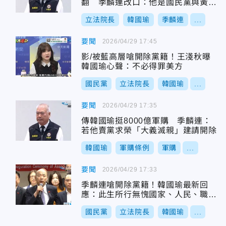
翻 季麟連改口：他是國民黨與黃埔
子弟的榮耀
立法院長
韓國瑜
季麟連
...
要聞
2026/04/29 17:45
影/被藍高層嗆開除黨籍！王淺秋曝
韓國瑜心聲：不必得罪美方
國民黨
立法院長
韓國瑜
...
要聞
2026/04/29 17:35
傳韓國瑜挺8000億軍購 季麟連：
若他賣黨求榮「大義滅親」建請開除
韓國瑜
軍購條例
軍購
...
要聞
2026/04/29 17:33
季麟連嗆開除黨籍！韓國瑜最新回
應：此生所行無愧國家、人民、職責
與黨
國民黨
立法院長
韓國瑜
...