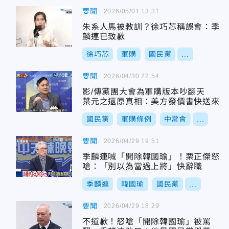
要聞
2026/05/01 13:31
朱系人馬被教訓？徐巧芯稱誤會：季
麟連已致歉
徐巧芯
軍購
國民黨
...
要聞
2026/04/30 22:54
影/傳黨團大會為軍購版本吵翻天
葉元之還原真相：美方發價書快送來
國民黨
軍購條例
中常會
...
要聞
2026/04/29 19:51
季麟連喊「開除韓國瑜」！栗正傑怒
嗆：「別以為當過上將」快辭職
季麟連
韓國瑜
國民黨
...
要聞
2026/04/29 18:29
不道歉！怒嗆「開除韓國瑜」被罵