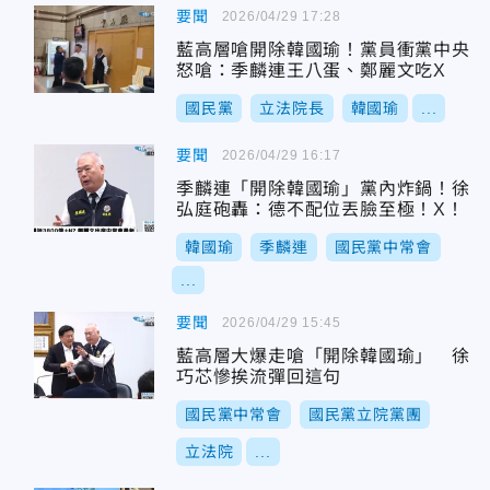
要聞
2026/04/29 17:28
藍高層嗆開除韓國瑜！黨員衝黨中央
怒嗆：季麟連王八蛋、鄭麗文吃X
國民黨
立法院長
韓國瑜
...
要聞
2026/04/29 16:17
季麟連「開除韓國瑜」黨內炸鍋！徐
弘庭砲轟：德不配位丟臉至極！X！
韓國瑜
季麟連
國民黨中常會
...
要聞
2026/04/29 15:45
藍高層大爆走嗆「開除韓國瑜」 徐
巧芯慘挨流彈回這句
國民黨中常會
國民黨立院黨團
立法院
...