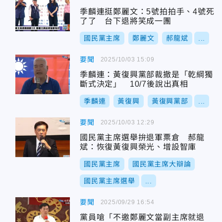
季麟連挺鄭麗文：5號拍拍手、4號死
了了 台下退將笑成一團
國民黨主席
鄭麗文
郝龍斌
...
要聞
2025/10/03 15:09
季麟連：黃復興黨部裁撤是「乾綱獨
斷式決定」 10/7後說出真相
季麟連
黃復興
黃復興黨部
...
要聞
2025/10/03 12:29
國民黨主席選舉拚退軍票倉 郝龍
斌：恢復黃復興榮光、增設智庫
國民黨主席
國民黨主席大辯論
國民黨主席選舉
...
要聞
2025/09/29 16:54
黨員嗆「不邀鄭麗文當副主席就退