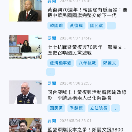
要聞
2026/07/07 16:40
黃復興70週年！韓國瑜有感而發：要
把中華民國國旗完整交給下一代
韓國瑜
黃復興
國民黨
...
要聞
2026/07/07 14:49
七七抗戰暨黃復興70週年 鄭麗文：
歷史召喚國民黨避戰
盧溝橋事變
八年抗戰
鄭麗文
...
要聞
2026/07/06 22:55
同台突喊卡！黃復興活動韓國瑜改錄
影 季麟連稱兩人已化解誤會
國民黨
季麟連
立法院長
...
要聞
2026/05/04 23:01
藍營軍購版本之爭！鄭麗文挺3800