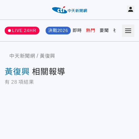
LIVE 24HR
決戰2026
即時
熱門
要聞
社會
娛樂
中天新聞網
黃復興
黃復興
相關報導
有
28
項結果