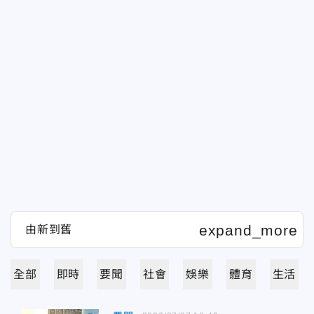
全部
即時
要聞
社會
娛樂
體育
生活