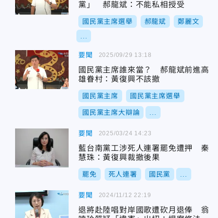
黨」 郝龍斌：不能私相授受
國民黨主席選舉
郝龍斌
鄭麗文
...
要聞
2025/09/29 13:18
國民黨主席誰來當？ 郝龍斌前進高
雄眷村：黃復興不該撤
國民黨主席
國民黨主席選舉
國民黨主席大辯論
...
要聞
2025/03/24 14:23
藍台南黨工涉死人連署罷免遭押 秦
慧珠：黃復興裁撤後果
罷免
死人連署
國民黨
...
要聞
2024/11/12 22:19
退將赴陸唱對岸國歌遭砍月退俸 翁