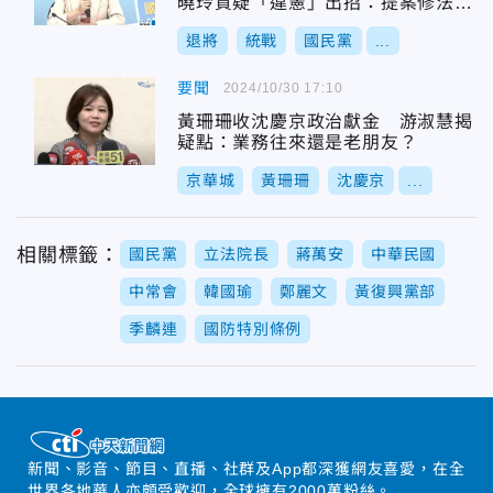
曉玲質疑「違憲」出招：提案修法刪
罰則
退將
統戰
國民黨
...
要聞
2024/10/30 17:10
黃珊珊收沈慶京政治獻金 游淑慧揭
疑點：業務往來還是老朋友？
京華城
黃珊珊
沈慶京
...
相關標籤：
國民黨
立法院長
蔣萬安
中華民國
中常會
韓國瑜
鄭麗文
黃復興黨部
季麟連
國防特別條例
新聞、影音、節目、直播、社群及App都深獲網友喜愛，在全
世界各地華人亦頗受歡迎，全球擁有2000萬粉絲。