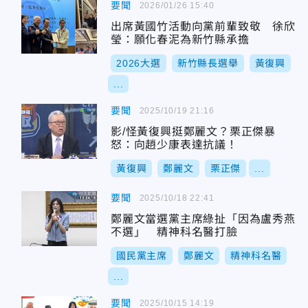
要聞
2026/01/26 15:40
出席黃國竹活動向黨前輩致敬 徐欣
瑩：願化春泥為新竹縣承擔
2026大選
新竹縣長選舉
黃復興
...
要聞
2025/10/19 21:16
影/怪黃復興挺鄭麗文？栗正傑暴
怒：向趙少康表達抗議！
黃復興
鄭麗文
栗正傑
...
要聞
2025/10/18 22:41
鄭麗文當選黨主席綠扯「因為盧秀燕
不選」 精神科名醫打臉
國民黨主席
鄭麗文
精神科名醫
...
要聞
2025/10/15 14:19