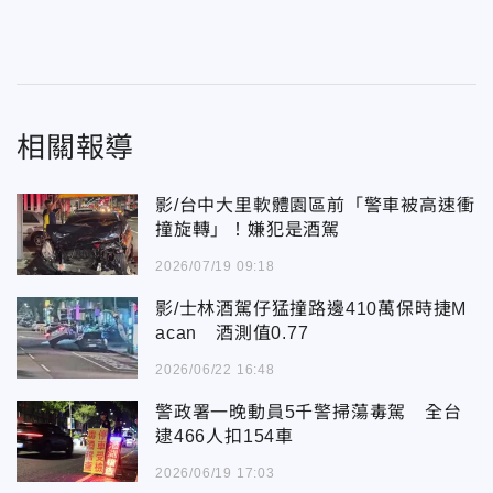
相關報導
影/台中大里軟體園區前「警車被高速衝
撞旋轉」！嫌犯是酒駕
2026/07/19 09:18
影/士林酒駕仔猛撞路邊410萬保時捷M
acan 酒測值0.77
2026/06/22 16:48
警政署一晚動員5千警掃蕩毒駕 全台
逮466人扣154車
2026/06/19 17:03