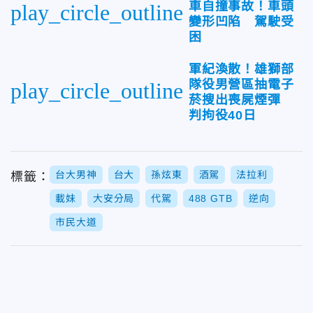
車自撞事故！車頭
play_circle_outline
變形凹陷 駕駛受
困
軍紀渙散！雄獅部
隊役男營區抽電子
play_circle_outline
菸搜出喪屍煙彈
判拘役40日
台大男神
台大
孫炫東
酒駕
法拉利
標籤：
載妹
大安分局
代駕
488 GTB
逆向
市民大道