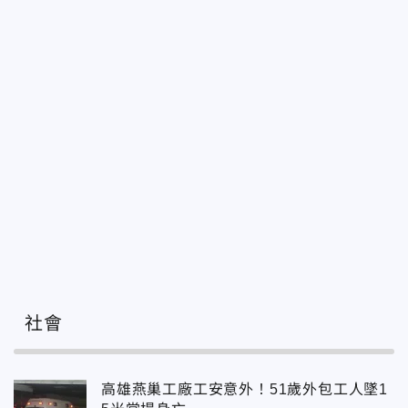
社會
高雄燕巢工廠工安意外！51歲外包工人墜1