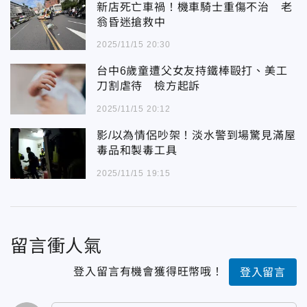
新店死亡車禍！機車騎士重傷不治 老
翁昏迷搶救中
2025/11/15 20:30
台中6歲童遭父女友持鐵棒毆打、美工
刀割虐待 檢方起訴
2025/11/15 20:12
影/以為情侶吵架！淡水警到場驚見滿屋
毒品和製毒工具
2025/11/15 19:15
留言衝人氣
登入留言有機會獲得旺幣哦！
登入留言