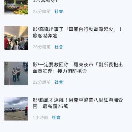
5米當場身亡
25分鐘前
社會
影/高鐵出事了「車廂內行動電源起火」！
旅客嚇奔逃
28分鐘前
社會
影/一定要救回你！羅東夜市「副所長抱出
血童狂奔」接力消防搶命
22分鐘前
社會
影/颱風才遠離！男開車違闖八里紅海灘受
困 最高罰25萬
1小時前
社會