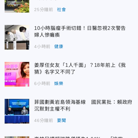
25分鐘前
社會
10小時腦瘤手術切錯！日醫忽視2次警告
婦人慘癱瘓
4小時前
健康
姜厚任女友「1人千面」？18年前上《我
猜》名字又不同了
6小時前
娛樂
菲國劃黃岩島領海基線 國民黨批：賴政府
沉默對主權不利
46分鐘前
要聞