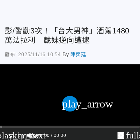
影/警勸3次！「台大男神」酒駕1480
萬法拉利 載妹逆向遭逮
發布: 2025/11/16 10:54
By
陳奕廷
play_arrow
play_arrow
skip_next
ful
00:00
00:00