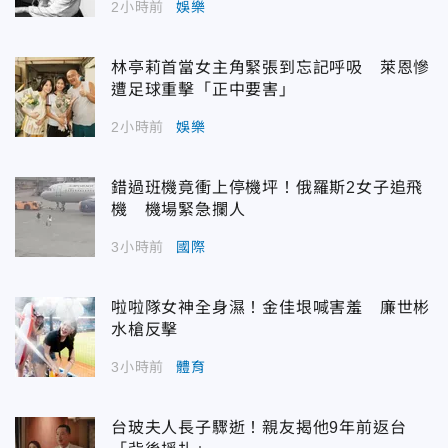
2小時前
娛樂
林亭莉首當女主角緊張到忘記呼吸 萊恩慘
遭足球重擊「正中要害」
2小時前
娛樂
錯過班機竟衝上停機坪！俄羅斯2女子追飛
機 機場緊急攔人
3小時前
國際
啦啦隊女神全身濕！金佳垠喊害羞 廉世彬
水槍反擊
3小時前
體育
台玻夫人長子驟逝！親友揭他9年前返台