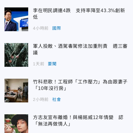
李在明民調連4跌 支持率降至43.3%創新
低
4小時前
國際
軍人投敵、酒駕毒駕修法加重刑責 週三審
議
1天前
要聞
竹科悲歌！工程師「工作壓力」為由跟妻子
「10年沒行房」
2小時前
社會
方志友宣布離婚！與楊銘威12年情變 認
「無法再做情人」