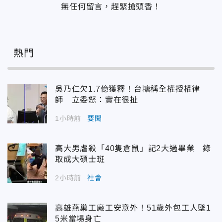
無任何留言，趕緊搶頭香！
熱門
吳乃仁欠1.7億獲釋！台糖稱全權授權律
師 立委怒：實在很扯
1小時前
要聞
高大男虐殺「40隻倉鼠」記2大過畢業 錄
取成大碩士班
2小時前
社會
高雄燕巢工廠工安意外！51歲外包工人墜1
5米當場身亡