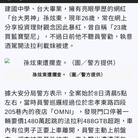
建國中學、台大畢業，擁有亮眼學歷的網紅
「台大男神」孫炫東，現年26歲，常在網上
分享投資理財觀念因此暴紅，曾自稱「23歲
買藍寶堅尼」，不過日前他不聽員警勸，執意
酒駕開法拉利載妹被逮。
孫炫東遭攔查。
（圖／警方提供）
據大安分局警方表示，全案始於8日清晨5點
左右，當時員警巡邏經過位於忠孝東路四段
205巷內的夜店「OMNI」，發現門口停著一
輛要價
1480萬起跳的法拉利488GTB
超跑，車
內有位男子正要上車離開，員警主動上前盤