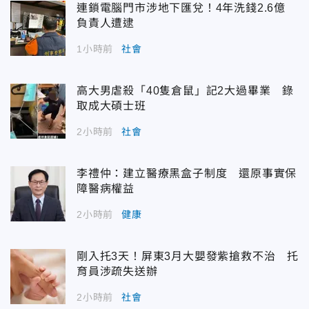
連鎖電腦門市涉地下匯兌！4年洗錢2.6億
負責人遭逮
1小時前
社會
高大男虐殺「40隻倉鼠」記2大過畢業 錄
取成大碩士班
2小時前
社會
李禮仲：建立醫療黑盒子制度 還原事實保
障醫病權益
2小時前
健康
剛入托3天！屏東3月大嬰發紫搶救不治 托
育員涉疏失送辦
2小時前
社會