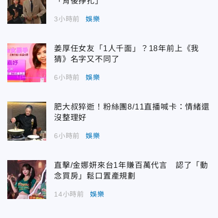
「背後掙扎」
3小時前
娛樂
姜厚任女友「1人千面」？18年前上《我
猜》名字又不同了
6小時前
娛樂
肥大叔猝逝！粉絲團8/11直播喊卡：情緒還
沒整理好
6小時前
娛樂
直擊/金娜妍來台1年賺百萬代言 認了「動
念買房」鬆口置產規劃
14小時前
娛樂