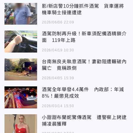
影/新店警10分鐘抓件酒駕 貨車運將
機車騎士接連遭逮
2026/06/06 22:09
酒駕防制再升級！新車須配備酒精鎖介
面 119年上路
2026/04/19 10:30
台南無良夫執意酒駕！妻勸阻遭輾破內
臟亡 竟稱跌倒
2026/04/05 15:39
酒駕全年舉發4.4萬件 內政部：年減
8%！嚴懲見成效
2026/03/14 15:50
小甜甜布蘭妮驚傳酒駕 遭警察上銬逮
捕凌晨獲釋