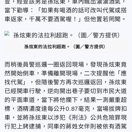
查，經查該男是孫炫東，車內飄出濃濃酒氣，
當下勸導：「如果有喝酒的話
可改叫代駕或搭
車返家，千萬不要酒駕喔！」但他置若罔聞。
孫炫東的法拉利超跑。
（圖／警方提供）
而稍後員警巡邏一圈返回現場，發現孫炫東竟
然開始倒車，準備離開現場，二次提醒他「應
找代駕」，但隨後警方再次巡邏返回，孫炫東
已經開車行駛，逆向開出巷子要切到市民大道
的平面車道，當下將他攔下，
結果一測嚴重超
標，酒精濃度達每公升0.87毫克，當場拔牌扣
車，並將孫炫東以涉犯《刑法》公共危險罪現
行犯上銬逮捕，同車的蔣姓女伴則被依有酒駕