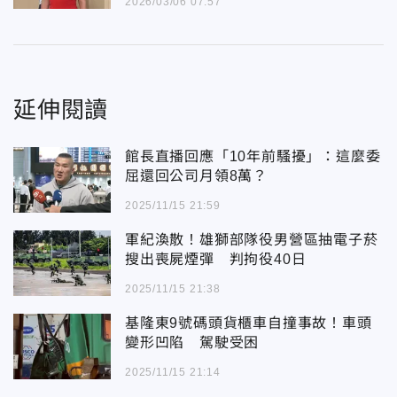
2026/03/06 07:57
延伸閱讀
館長直播回應「10年前騷擾」：這麼委
屈還回公司月領8萬？
2025/11/15 21:59
軍紀渙散！雄獅部隊役男營區抽電子菸
搜出喪屍煙彈 判拘役40日
2025/11/15 21:38
基隆東9號碼頭貨櫃車自撞事故！車頭
變形凹陷 駕駛受困
2025/11/15 21:14