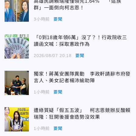
高雄民調賴瑞隆僅領先1.64% 「這族
群」一面倒向柯志恩！
3小時前
要聞
「0到18歲年領6萬」沒了？！行政院收三
讀函文喊：採取憲政作為
2026/08/07 20:18
要聞
獨家！蔣萬安團隊異動 李政軒請辭市府發
言人、美女記者楊沛緰助陣
1小時前
要聞
遭綠質疑「假五五波」 柯志恩競辦反酸賴
瑞隆：狂開後援會造勢沒效果
1小時前
要聞