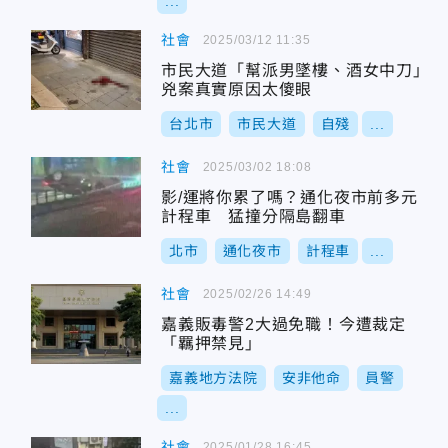
...
社會
2025/03/12 11:35
市民大道「幫派男墜樓、酒女中刀」
兇案真實原因太傻眼
台北市
市民大道
自殘
...
社會
2025/03/02 18:08
影/運將你累了嗎？通化夜市前多元
計程車 猛撞分隔島翻車
北市
通化夜市
計程車
...
社會
2025/02/26 14:49
嘉義販毒警2大過免職！今遭裁定
「羈押禁見」
嘉義地方法院
安非他命
員警
...
社會
2025/01/28 16:45