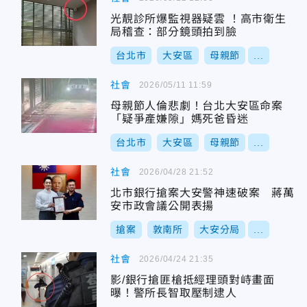
光靚診所爆監視器疑雲 ！高市衛生
局稽查：部分鏡頭拍到臉
台北市
大安區
母親節
...
社會
2026/05/11 11:59
母親節人倫悲劇！台北大安區命案
「疑爭產嫌隙」媽死爸昏迷
台北市
大安區
母親節
...
社會
2026/04/28 21:52
北市銀行搶案大安警神速破案 蔣萬
安市政會議公開表揚
搶案
敦南所
大安分局
...
社會
2026/04/24 21:35
影/銀行搶匪槍抵經理頭對峙畫面
曝！警所長智取壓制逮人