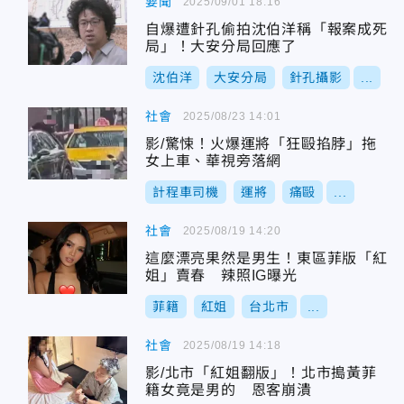
要聞
2025/09/01 18:16
自爆遭針孔偷拍沈伯洋稱「報案成死
局」！大安分局回應了
沈伯洋
大安分局
針孔攝影
...
社會
2025/08/23 14:01
影/驚悚！火爆運將「狂毆掐脖」拖
女上車、華視旁落網
計程車司機
運將
痛毆
...
社會
2025/08/19 14:20
這麼漂亮果然是男生！東區菲版「紅
姐」賣春 辣照IG曝光
菲籍
紅姐
台北市
...
社會
2025/08/19 14:18
影/北市「紅姐翻版」！北市搗黃菲
籍女竟是男的 恩客崩潰