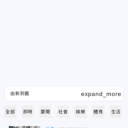
全部
即時
要聞
社會
娛樂
體育
生活