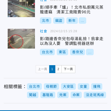
影/順手牽「爐」！北市私廚萬元蒸
籠遭竊 清潔工竟賤賣96元
北市
竊盜
新年
...
社會
2024/12/15 15:28
影/路邊香奈兒包母湯亂撿！翁拿走
以為沒人要 警調監視器送辦
台北市
東區
香奈兒
...
上一頁
1
2
下一頁
相關標籤：
台北市
母親節
大安區
女童
撞飛
闖越
基隆路
兇案
命案
沒走斑馬線