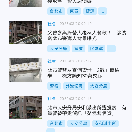
機攻擊 警火速偵辦
台北市
東區
捷運
...
社會
2025/03/20 09:19
父曾參與綠營大老私人餐敘！ 涉洩
密北市警驚人背景曝光
大安分局
餐敘
民進黨
...
社會
2025/03/20 07:19
北市警替友查個資涉「2罪」遭檢
舉！ 檢方諭知30萬交保
警察
外洩個資
大安分局
社會
2025/03/20 01:13
北市大安分局安和派出所遭搜索！有
員警被帶走偵訊「疑洩漏個資」
台北市
大安分局
安和派出所