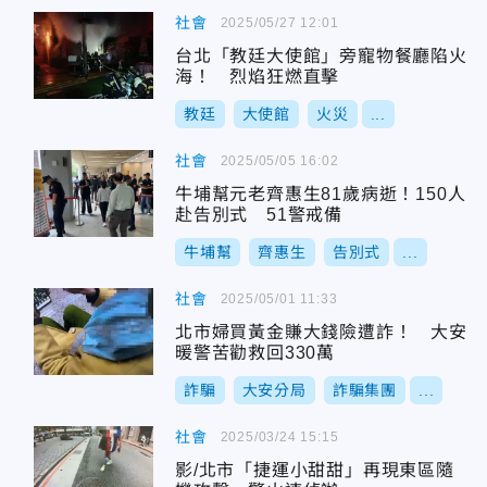
社會
2025/05/27 12:01
台北「教廷大使館」旁寵物餐廳陷火
海！ 烈焰狂燃直擊
教廷
大使館
火災
...
社會
2025/05/05 16:02
牛埔幫元老齊惠生81歲病逝！150人
赴告別式 51警戒備
牛埔幫
齊惠生
告別式
...
社會
2025/05/01 11:33
北市婦買黃金賺大錢險遭詐！ 大安
暖警苦勸救回330萬
詐騙
大安分局
詐騙集團
...
社會
2025/03/24 15:15
影/北市「捷運小甜甜」再現東區隨