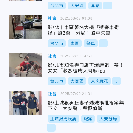
台北市
大安區
菲籍
...
社會
2025/08/07 09:08
影/北市東區著名大樓「遭警車衝
撞」釀2傷！分局：煞車失靈
台北市
東區
警車
...
社會
2025/07/20 14:51
影/北市知名壽司店再爆誇張一幕！
女女「激烈纏成人肉麻花」
台北市
大安區
人肉麻花
...
社會
2025/07/09 21:31
影/土城狠男殺妻子姊妹挨批報案無
下文 大安警：積極偵辦
土城狠男殺妻
報案
大安分局
...