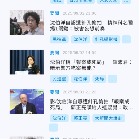
爆紅
台北市警局
大安分局
...
要聞
2025/09/02 23:00
沈伯洋自認遭針孔偷拍 精神科名醫
揭1關鍵：被害妄想前奏
民進黨
沈伯洋
針孔攝影機
...
要聞
2025/09/02 14:59
沈伯洋稱「報案成死局」 鍾沛君：
暗示警方吃案無能？
民進黨
沈伯洋
死局
...
要聞
2025/09/01 21:28
影/沈伯洋自爆遭針孔偷拍「報案成
死局」 郭正亮嘆給人這感覺：政權
恐失分
沈伯洋
郭正亮
大新聞大爆卦
...