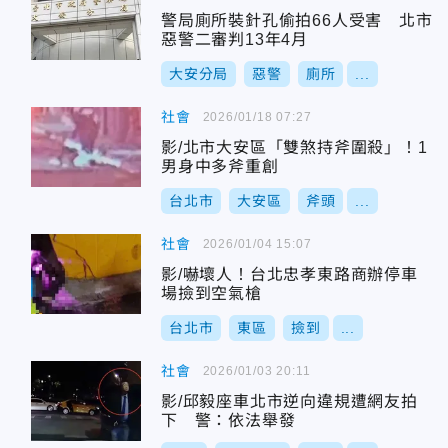
警局廁所裝針孔偷拍66人受害 北市
惡警二審判13年4月
大安分局
惡警
廁所
...
社會
2026/01/18 07:27
影/北市大安區「雙煞持斧圍殺」！1
男身中多斧重創
台北市
大安區
斧頭
...
社會
2026/01/04 15:07
影/嚇壞人！台北忠孝東路商辦停車
場撿到空氣槍
台北市
東區
撿到
...
社會
2026/01/03 20:11
影/邱毅座車北市逆向違規遭網友拍
下 警：依法舉發