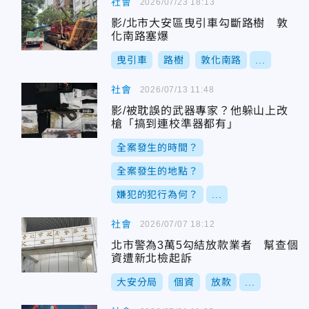
社會
2026/07/23 18:13
影/北市大安區曳引車勾斷路樹 敦
化南路塞爆
曳引車
路樹
敦化南路
...
社會
2026/07/13 11:48
影/被耽誤的武器專家？他躲山上改
槍「搞到連校準器都有」
全案發生的時間？
全案發生的地點？
嫌犯的犯行為何？
...
社會
2026/07/07 18:12
北市警為3萬5勾結放款業者 幫查個
資遭新北檢起訴
大安分局
個資
放款
...