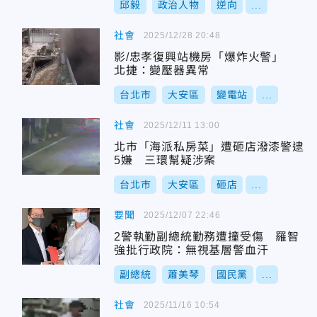
邱毅
政治人物
逆向
...
社會
2025/12/28 20:48
影/忠孝復興站機房「爆炸火警」
北捷：變壓器異常
台北市
大安區
變電站
...
社會
2025/12/11 13:00
北市「海派私房菜」遭砸店潑漆警逮
5嫌 三環幫疑涉案
台北市
大安區
砸店
...
要聞
2025/12/07 22:46
2警執勤副總統勤務遭撞受傷 羅智
強批行政院：無視基層警血汗
副總統
蕭美琴
國民黨
...
社會
2025/11/16 10:54