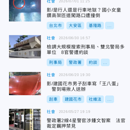
社會
2026/07/01 11:25
影/是行人還是行車地獄？國小女童
鑽高架匝道闖路口遭撞倒
台北市
大安區
基隆路
...
社會
2026/06/30 16:57
檢調大規模搜索刑事局、雙北警局多
單位 8官警遭約談
刑事局
警政署
約談
...
社會
2026/06/20 19:30
影/建國花市男子刮車寫「王八蛋」
警到場揪人送辦
刮車
建國花市
社維法
...
社會
2026/05/27 19:19
警政署2線4星警官涉鍾文智案 法官
裁定羈押禁見