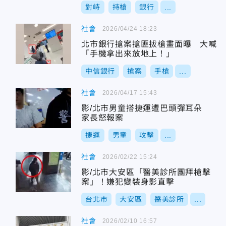
對峙
持槍
銀行
...
社會
2026/04/24 18:23
北市銀行搶案搶匪拔槍畫面曝 大喊
「手機拿出來放地上！」
中信銀行
搶案
手槍
...
社會
2026/04/17 15:43
影/北市男童搭捷運遭巴頭彈耳朵
家長怒報案
捷運
男童
攻擊
...
社會
2026/02/22 15:24
影/北市大安區「醫美診所團拜槍擊
案」！嫌犯變裝身影直擊
台北市
大安區
醫美診所
...
社會
2026/02/10 16:57