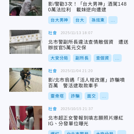
影/警勸3次！「台大男神」酒駕148
0萬法拉利 載妹逆向遭逮
台大男神
台大
孫炫東
...
社會
2025/11/13 18:07
北市警副所長違法查情敵個資 遭送
辦拔官5萬元交保
大安分局
副所長
查個資
...
社會
2025/11/04 21:20
影/北市翁遇「活人棺改運」詐騙噴
百萬 警活逮取款車手
靈骨塔
詐騙
面交
...
社會
2025/10/15 21:37
北市超正女警報到填志願照片爆紅
IG、分發單位曝光